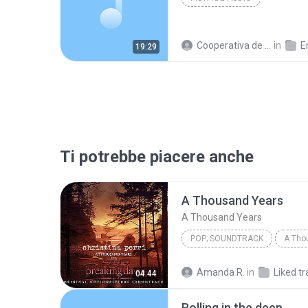
Cooperativa de Trabajo C.
in
En
19:29
Ti potrebbe piacere anche
A Thousand Years
A Thousand Years
POP; SOUNDTRACK
A Tho
Christina Perri
A Thousan
Amanda R.
in
Liked tr
04:44
Rolling in the deep