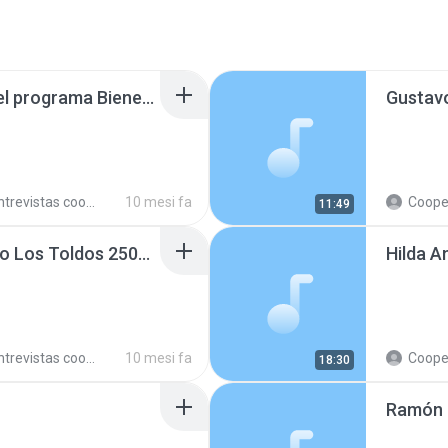
Sebastián Fuentes en el programa Bienestar y otras yerbas, en AgenHoy Radio 250815.mp3
trevistas cooperativistas
10 mesi fa
Cooperativ
11:49
Denia Sánchez en Radio Los Toldos 250923.mp3
Hilda A
trevistas cooperativistas
10 mesi fa
Cooperativ
18:30