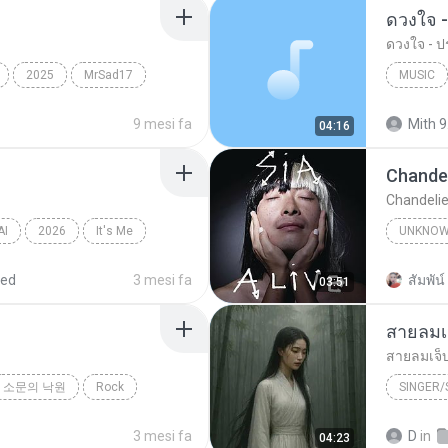
ดวงใจ -
ดวงใจ - ปร
2025
MrSad17
MUSIC
Music
9 mesi fa
Mith 9
04:16
Chandel
Chandelie
AI
2026
It′s Me
UNKNO
Sia
red
3 mesi fa
สัมพัน์ 
03:51
สายลมเ
สายลมเจ็
소문의 낙원
Rock
SINGER
Hmong S
3 mesi fa
D
in
04:23