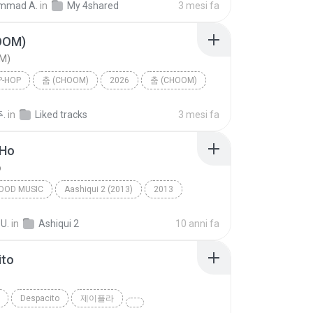
mmad A.
in
My 4shared
3 mesi fa
OOM)
M)
P-HOP
춤 (CHOOM)
2026
춤 (CHOOM)
p-hop
BABYMONSTER
.
in
Liked tracks
3 mesi fa
 Ho
o
OOD MUSIC
Aashiqui 2 (2013)
2013
ngh
Bollywood Music
Tum Hi Ho
 U.
in
Ashiqui 2
10 anni fa
ito
o
Despacito
제이플라