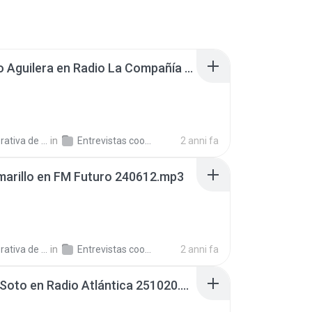
Gustavo Aguilera en Radio La Compañía 230821.mp3
a de Trabajo C.
in
Entrevistas cooperativistas
2 anni fa
marillo en FM Futuro 240612.mp3
a de Trabajo C.
in
Entrevistas cooperativistas
2 anni fa
Ramón Soto en Radio Atlántica 251020.mp3