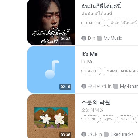
ฉันมันก็ดีได้แค่นี้
ฉันมันก็ดีได้แค่นี้
THAI POP
ฉันมันก็ดีได้แค่นี้
ฉันมันก็ดีได้แค่นี้
THAI POP
D
in
My Music
04:32
It′s Me
It′s Me
DANCE
MAMIHLAPINATAP
Dance
아일릿(ILLIT)
문지영 여.
in
My 4sha
02:18
소문의 낙원
소문의 낙원
ROCK
개화
2026
AKMU (악뮤)
가나.
in
Liked tracks
03:38