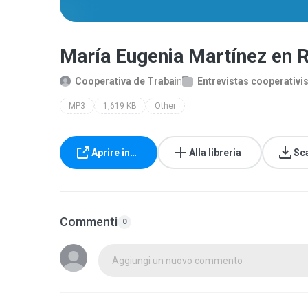
María Eugenia Martínez en
Cooperativa de Traba
in
Entrevistas cooperativi
MP3
1,619 KB
Other
Aprire in…
Alla libreria
Sc
Commenti
0
Aggiungi un nuovo commento