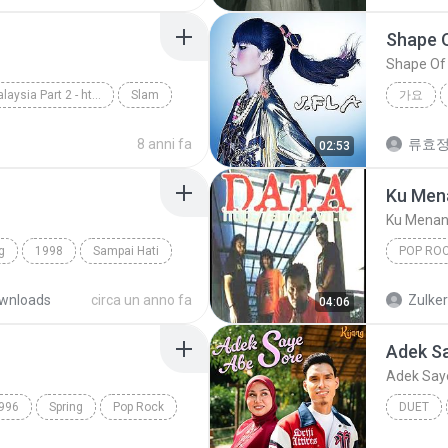
SINGER
Shape 
Shape Of
Slow Rock Malaysia Part 2 - http://idws.in/310179
Slam
가요
rpaling
Shape O
8 anni fa
류효
02:53
Ku Men
Ku Menan
g
1998
Sampai Hati
POP RO
Ku Mena
wnloads
circa un anno fa
Zulke
04:06
Adek S
Adek Say
996
Spring
Pop Rock
DUET