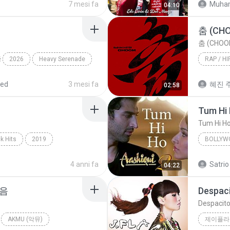
7 mesi fa
Muha
04:10
춤 (CH
춤 (CHOO
2026
Heavy Serenade
RAP / HI
Rap / Hi
red
3 mesi fa
혜진 주
02:58
Tum Hi
Tum Hi H
k Hits
2019
BOLLYW
hape Of You
Arijit Si
4 anni fa
Satrio
04:22
마음
Despac
Despacit
AKMU (악뮤)
제이플라