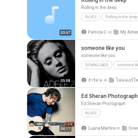
Rolling in the deep
BLUES
Rolling in the deep
Rolling in the deep
Patricia C.
in
My 4sha
03:47
someone like you
someone like you
DOWNLOADS
someone li
จํารัส พ.
in
โฟลเดอร์ให
05:08
Ed Sheran Photograph
Ed Sheran Photograph
BLUES
Luana Martins
in
Dow
04:17