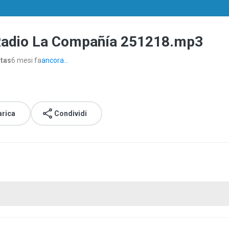
 Radio La Compañía 251218.mp3
stas
6 mesi fa
ancora...
arica
Condividi