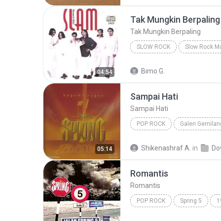
Tak Mungkin Berpaling
Tak Mungkin Berpaling
SLOW ROCK
Slow Rock
Tak Mungkin Be
Bimo G.
04:54
Sampai Hati
Sampai Hati
POP ROCK
Galeri Gemilan
Spring
Pop Rock
Shikenashraf A.
in
Do
05:14
Romantis
Romantis
POP ROCK
Spring 5
1
Romantis