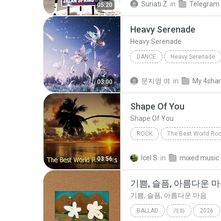
Suriati Z.
in
Telegram
05:20
Heavy Serenade
Heavy Serenade
DANCE
Heavy Serenade
NMIXX
Dance
문지영 여.
in
My 4sha
03:00
Shape Of You
Shape Of You
ROCK
The Best World Roc
Fame On Fire
Rock
S
Icel S.
in
mixed music
03:56
기쁨, 슬픔, 아름다운 
기쁨, 슬픔, 아름다운 마음
BALLAD
개화
2026