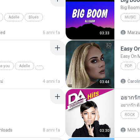
Adelle
Blues
MUSIC
Music
red
6 anni fa
Marzuk
03:33
Easy O
Easy On 
ke you
Adelle
POP
ม่
4 anni fa
Caroli
03:44
ROCK
nloads
8 anni fa
Mith 9
03:30