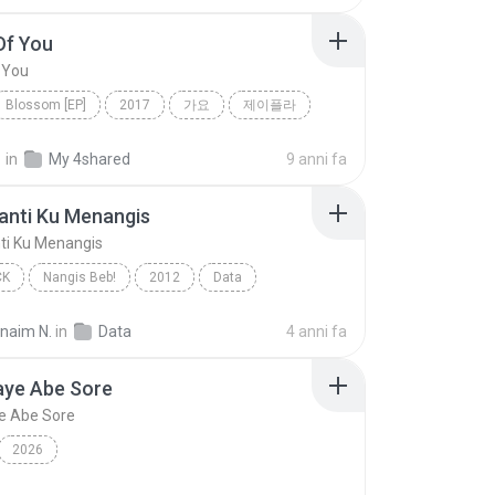
/SONGWRITER
Of You
 You
Blossom [EP]
2017
가요
제이플라
f You
정
in
My 4shared
9 anni fa
anti Ku Menangis
ti Ku Menangis
CK
Nangis Beb!
2012
Data
nti Ku Menangis
Pop Rock
rnaim N.
in
Data
4 anni fa
aye Abe Sore
e Abe Sore
2026