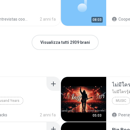
trevistas cooperativistas
2 anni fa
Cooperativ
08:03
Visualizza tutti 2939 brani
usand Years
MUSIC
d Years
Pop; Soundtrack
UNHEARD
acks
2 anni fa
Peeray
05:03