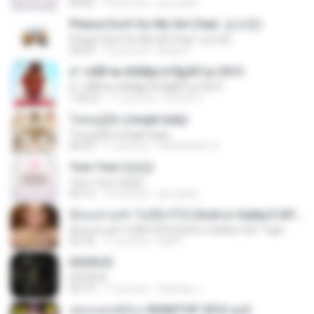
03:05
10 yıl önce
jam.joker
Please Don't Go My Girl (feat. 김조한)
Please Don't Go My Girl (feat. 김조한)
04:29
13 yıl önce
Brian K.
á´¹«ìÁÑ¹æ à¾Å§ä·Â Ê§¡ÃÒ¹µì 2015
á´¹«ìÁÑ¹æ à¾Å§ä·Â Ê§¡ÃÒ¹µì 2015
1:05:21
11 yıl önce
ศรัณย์ ป.
โสดอยู่รู้ยัง (single lady)
โสดอยู่รู้ยัง (single lady)
04:29
11 yıl önce
RatChanOn O.
Yum-Yum (얌얌)
Yum-Yum (얌얌)
03:13
10 yıl önce
jam.joker
มีทองท่วมหัว ไม่มีผัวก็ได้ (Gold or Hubby?) BY Tiger
มีทองท่วมหัว ไม่มีผัวก็ได้ (Gold or Hubby?) BY Tiger
03:18
11 yıl önce
Ball P.
EXODUS
EXODUS
03:19
11 yıl önce
felicitas J.
เพลงแดนซ์มันๆ NONSTOP 2016 ชุด2