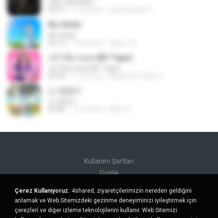
CALL ME BABY
03:31
11 yıl önce
sonofsatan S.
No Verão
No Verão
02:13
13 yıl önce
Sara_t F.
กล้าได้อายอด (BY Tiger)
กล้าได้อายอด (BY Tiger)
03:20
11 yıl önce
Music BY Tiger ส.
난 괜찮아
난 괜찮아
03:26
11 yıl önce
Alice V.
Kullanım Şartları
Gizlilik
Destek
Çerez Kullanıyoruz.
4shared, ziyaretçilerimizin nereden geldiğini
Kişisel bilgilerimi satmayın
anlamak ve Web Sitemizdeki gezinme deneyiminizi iyileştirmek için
Kişisel bilgilerimi paylaşmayın
çerezleri ve diğer izleme teknolojilerini kullanır. Web Sitemizi