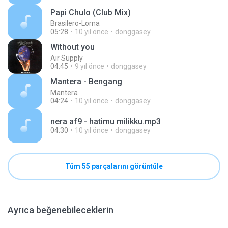
Papi Chulo (Club Mix)
Brasilero-Lorna
05:28
10 yıl önce
donggasey
Without you
Air Supply
04:45
9 yıl önce
donggasey
Mantera - Bengang
Mantera
04:24
10 yıl önce
donggasey
nera af9 - hatimu milikku.mp3
04:30
10 yıl önce
donggasey
Tüm 55 parçalarını görüntüle
Ayrıca beğenebileceklerin