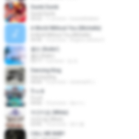
Dumb Dumb
Dumb Dumb
03:22
11 yıl önce
louinadekaban
A World Without You (Michelle)
A World Without You (Michelle)
03:30
10 yıl önce
Rogerio oliveira O.
롤린 (Rollin')
롤린 (Rollin')
03:17
5 yıl önce
임 세.
Dancing King
Dancing King
04:04
10 yıl önce
sineenarth J.
ป๊าด 8
ป๊าด 8
04:06
10 yıl önce
อัยการ เ.
하얀마음 (White)
하얀마음 (White)
03:45
10 yıl önce
현지 황.
CALL ME BABY