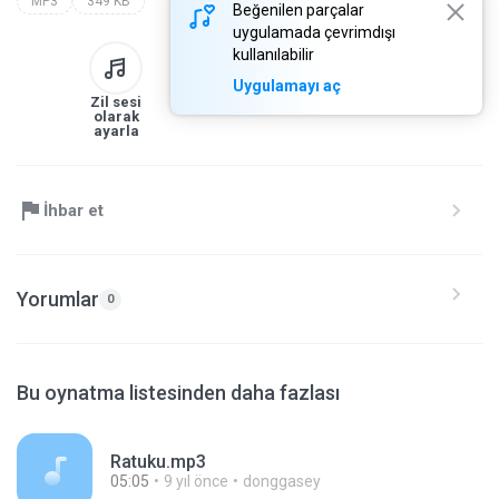
MP3
349 KB
Beğenilen parçalar
uygulamada çevrimdışı
kullanılabilir
Uygulamayı aç
Zil sesi
Kitaplığa
İndir
Paylaş
olarak
ayarla
İhbar et
Yorumlar
0
Bu oynatma listesinden daha fazlası
Ratuku.mp3
05:05
9 yıl önce
donggasey