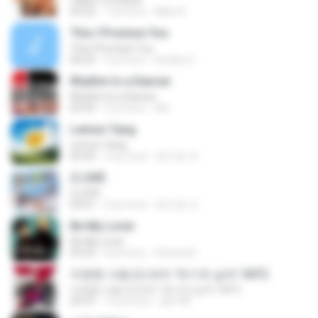
I Want You Back
03:22
1 yıl önce
Mike A.
This I Promise You
This I Promise You
04:23
9 yıl önce
Imellya Z.
Rhythm Is a Dancer
Rhythm Is a Dancer
03:43
4 yıl önce
Ale
Lemon Tang
Lemon Tang
02:43
2 ay önce
문지영 여.
2 L0VE
2 L0VE
03:01
2 ay önce
문지영 여.
Be My Lover
Be My Lover
03:32
8 yıl önce
Chenta B.
미련한 사랑 (드라마 '위기의 남자' OST)
미련한 사랑 (드라마 '위기의 남자' OST)
03:37
14 yıl önce
plk748