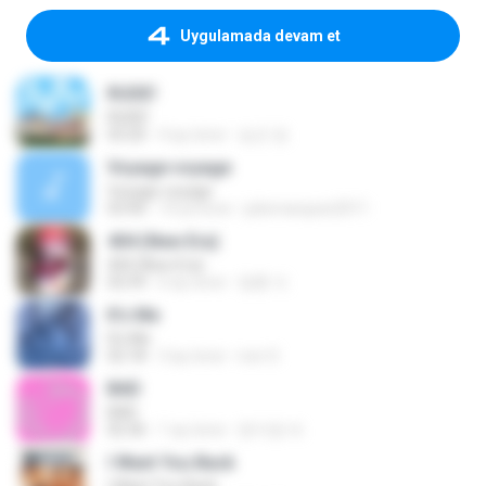
Uygulamada devam et
RUDE!
RUDE!
03:20
4 ay önce
승군 양.
Voyage voyage
Voyage voyage
03:40
10 yıl önce
juliomarques2011
404 (New Era)
404 (New Era)
02:59
6 ay önce
영훈 이.
It′s Me
It′s Me
02:18
3 ay önce
non O.
BAD
BAD
02:36
1 ay önce
문지영 여.
I Want You Back