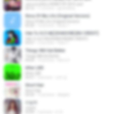
เพลงแดนซ์มันๆ NONSTOP 2016 ชุด2
50:16
11 yıl önce
goomobna
Story Of My Life (Original Version)
Story Of My Life (Original Version)
05:20
16 yıl önce
Denis T.
Ode To Oi [146] [SHADOW] [NO CREDIT]
Ode To Oi [146] [SHADOW] [NO CREDIT]
03:57
12 yıl önce
Parin T.
Things Will Get Better
Things Will Get Better
04:03
13 yıl önce
Herru S.
After LIKE
After LIKE
02:57
4 yıl önce
선우 김.
Short Hair
Short Hair
03:34
12 yıl önce
dkqqhd
라일락
라일락
03:34
5 yıl önce
tv 뚜.