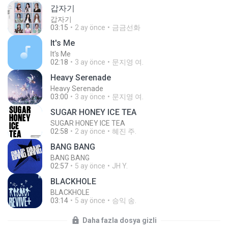
갑자기
갑자기
03:15
2 ay önce
금금선화
It′s Me
It′s Me
02:18
3 ay önce
문지영 여.
Heavy Serenade
Heavy Serenade
03:00
3 ay önce
문지영 여.
SUGAR HONEY ICE TEA
SUGAR HONEY ICE TEA
02:58
2 ay önce
혜진 주.
BANG BANG
BANG BANG
02:57
5 ay önce
JH Y.
BLACKHOLE
BLACKHOLE
03:14
5 ay önce
승익 송.
Daha fazla dosya gizli