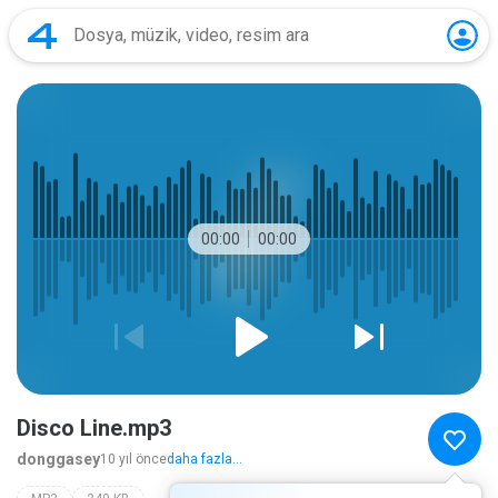
00:00
00:00
Disco Line.mp3
donggasey
10 yıl önce
daha fazla...