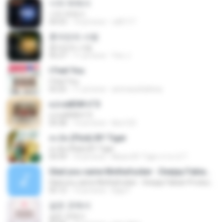
너의 뒤에서
너의 뒤에서
04:53
14 yıl önce
cd0117
혼자만의 사랑
혼자만의 사랑
05:27
11 yıl önce
Yeo J.
I Feel You
I Feel You
03:25
11 yıl önce
ammarafathina
єЈ»зёЮ№«ГЭ
єЈ»зёЮ№«ГЭ
04:38
14 yıl önce
klsc123
สะบัด (Flick) BY Tiger
สะบัด (Flick) BY Tiger
04:39
10 yıl önce
Music BY Tiger สาขา2 T.
Glad you came Mothafucker - Deejay Fabian Productionz
Glad you came Mothafucker - Deejay Fabian Productionz
05:12
13 yıl önce
Djay F.
같은 곳에서
같은 곳에서