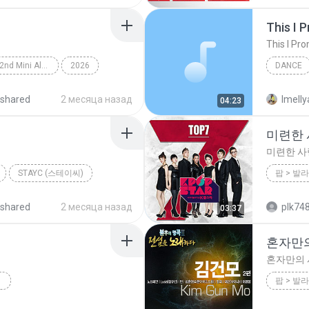
This I 
This I Pr
Lemon Tang - The 2nd Mini Album
2026
DANCE
rts (하츠투하츠)
Dance
This I P
shared
2 месяца назад
Imelly
04:23
미련한 사
미련한 사랑
STAYC (스테이씨)
2012
shared
2 месяца назад
plk74
03:37
혼자만
혼자만의
2012