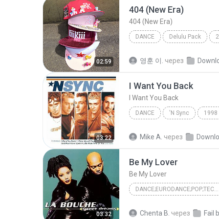
404 (New Era)
404 (New Era)
DANCE
Delulu Pack
2
KiiiKiii (키키)
Dance
영훈 이.
через
Downl
02:59
I Want You Back
I Want You Back
DANCE
'N Sync
1998
*NSYNC
Dance
Mike A.
через
Downl
03:22
Be My Lover
Be My Lover
DANCE;EURODANCE;POP;TECHNO
Be My Lover
Dance;Eurod
Chenta B.
через
Fail 
03:32