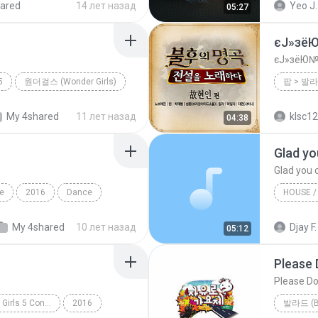
ared
14 лет назад
Yeo J.
05:27
팝 (Dance Pop)
너의 뒤에서
혼자만의
єЈ»зё
єЈ»зёЮ№
5
원더걸스 (Wonder Girls)
My 4shared
11 лет назад
klsc1
04:38
le
2016
Dance
ick) BY Tiger
2013
My 4shared
10 лет назад
Djay F.
05:12
Please 
Please Do
PRODUCE 101 - 35 Girls 5 Concepts
2016