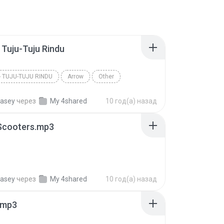
 Tuju-Tuju Rindu
 TUJU-TUJU RINDU
Arrow
Other
asey
через
My 4shared
10 год(а) назад
Scooters.mp3
asey
через
My 4shared
10 год(а) назад
.mp3