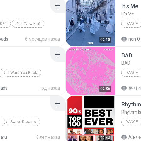
It′s Me
It′s Me
026
404 (New Era)
DANCE
Dance
oads
6 месяцев назад
non O.
02:18
BAD
BAD
I Want You Back
DANCE
ATEEZ
oads
год назад
문지영
02:36
Rhythm 
Rhythm Is
Sweet Dreams
DANCE
ance;Pop;Techno
Dance
baru
8 лет назад
Ale
че
03:43