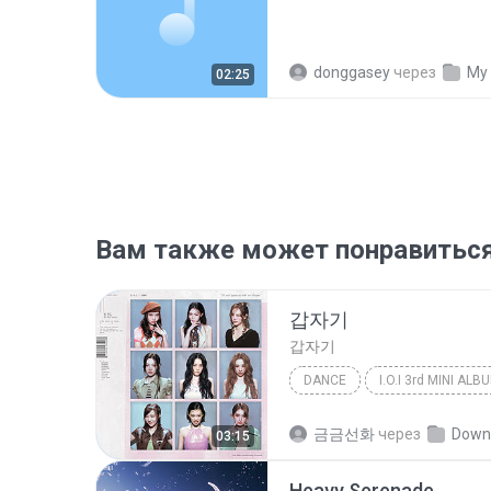
donggasey
через
My
02:25
Вам также может понравитьс
갑자기
갑자기
DANCE
Dance
아이오아이 (I.O.I)
금금선화
через
Down
03:15
Heavy Serenade