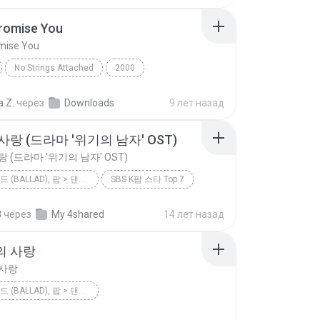
Promise You
omise You
No Strings Attached
2000
romise You
*NSYNC
Dance
a Z.
через
Downloads
9 лет назад
랑 (드라마 '위기의 남자' OST)
 (드라마 '위기의 남자' OST)
팝 > 발라드 (BALLAD), 팝 > 댄스 팝 (DANCE POP), 팝 > 팝 락 (POP ROCK), 팝 > 소울 팝 (SOUL POP), 팝 > 팝 (POP)
SBS K팝 스타 Top 7
미련한 사랑 (드라마 '위기의 남자' OST)
8
через
My 4shared
14 лет назад
팝 > 발라드 (Ballad), 팝 > 댄스 팝 (Dance Pop), 팝 > 팝 락 (P...
이하이 [K팝 스타]
의 사랑
 사랑
팝 > 발라드 (BALLAD), 팝 > 댄스 팝 (DANCE POP), 팝 > 팝 락 (POP ROCK), 팝 > 팝 (POP)
<불후의 명곡2 - 전설을 노래하다> - 김건모 2편
2012
린(LYn)