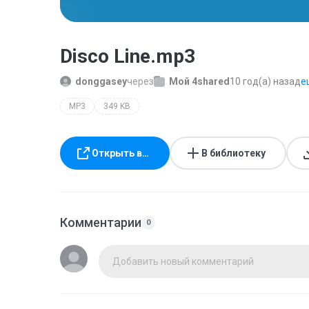
Disco Line.mp3
donggasey
через
Мой 4shared
10 год(а) назад
е
MP3
349 KB
Открыть в…
В библиотеку
Комментарии
0
Добавить новый комментарий