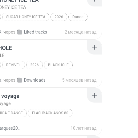
NEY ICE TEA
SUGAR HONEY ICE TEA
2026
Dance
NSTER
SUGAR HONEY ICE TEA
.
через
Liked tracks
2 месяца назад
HOLE
LE
REVIVE+
2026
BLACKHOLE
이브)
Dance
.
через
Downloads
5 месяцев назад
 voyage
oyage
ICA E DANCE
FLASHBACK ANOS 80
ss
Eletrônica E Dance
Voyage voyage
juliomarques2011
10 лет назад