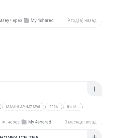
asey
через
My 4shared
9 год(а) назад
MAMIHLAPINATAPAI
2026
It′s Me
아일릿(ILLIT)
 여.
через
My 4shared
3 месяца назад
HONEY ICE TEA