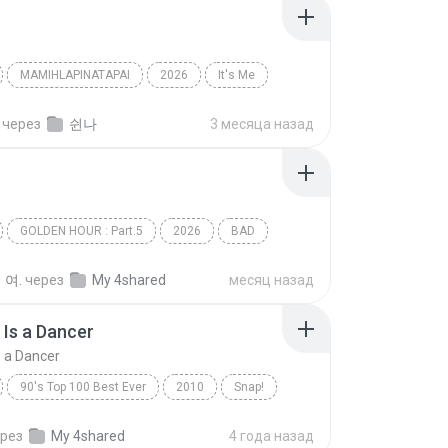
MAMIHLAPINATAPAI
2026
It′s Me
아일릿(ILLIT)
через
쉰나
3 месяца назад
GOLDEN HOUR : Part.5
2026
BAD
(에이티즈)
Dance
 여.
через
My 4shared
месяц назад
Is a Dancer
 a Dancer
90's Top 100 Best Ever
2010
Snap!
Rhythm Is a Dancer
рез
My 4shared
4 года назад