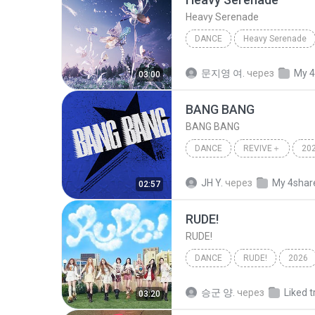
Heavy Serenade
DANCE
Heavy Serenade
NMIXX
Dance
문지영 여.
через
My 4
03:00
BANG BANG
BANG BANG
DANCE
REVIVE＋
20
IVE (아이브)
Dance
JH Y.
через
My 4shar
02:57
RUDE!
RUDE!
DANCE
RUDE!
2026
Hearts2Hearts (하츠투하츠)
승군 양.
через
Liked t
03:20