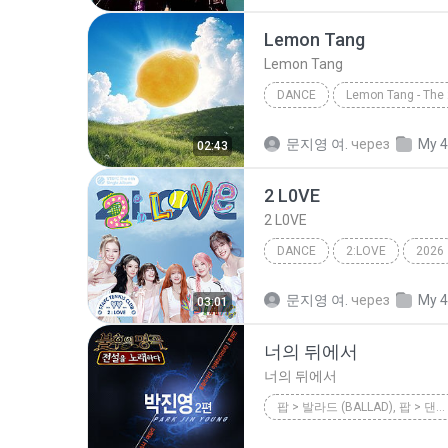
La Bouche
Lemon Tang
Lemon Tang
DANCE
Lemon Tang
Hearts2Hea
문지영 여.
через
My 4
02:43
2 L0VE
2 L0VE
DANCE
2:LOVE
2026
Dance
2 L0VE
문지영 여.
через
My 4
03:01
너의 뒤에서
너의 뒤에서
팝 > 발라드 (BALLAD), 팝 > 댄스 팝 (DANCE POP)
<불후의 명곡 - 전설을 노래하다> - 박진영 2편