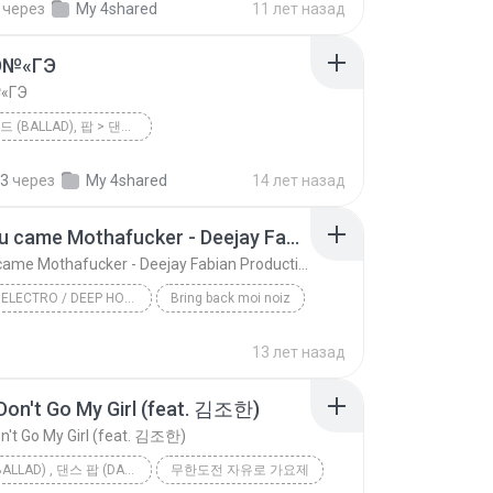
через
My 4shared
11 лет назад
 사랑
팝 > 발라드 (Ballad), 팝 > 댄스 팝 (Dance Pop), 팝 > 팝 락 (P...
Ю№«ГЭ
«ГЭ
팝 > 발라드 (BALLAD), 팝 > 댄스 팝 (DANCE POP), 팝 > 팝 락 (POP ROCK)
<불후의 명곡 - 전설을 노래하다> - 현인편
2012
їЎАПё®(Ailee)
23
через
My 4shared
14 лет назад
팝 > 발라드 (Ballad), 팝 > 댄스 팝 (Dance Pop), 팝 > 팝 락 (...
єЈ»зёЮ№«ГЭ
Glad you came Mothafucker - Deejay Fabian Productionz
Glad you came Mothafucker - Deejay Fabian Productionz
HOUSE / ELECTRO / DEEP HOUSE / TECH HOUSE / INDIE DANCE / NU DISCO
Bring back moi noiz
Glad you came Mothafucker - Deejay Fabian Producti...
13 лет назад
Dada Life/Hardwell/The Wanted/Deejay Fabian
Don't Go My Girl (feat. 김조한)
House / Electro / Deep House / Tech House / Indie ...
n't Go My Girl (feat. 김조한)
발라드 (BALLAD) , 댄스 팝 (DANCE POP) , 팝
무한도전 자유로 가요제