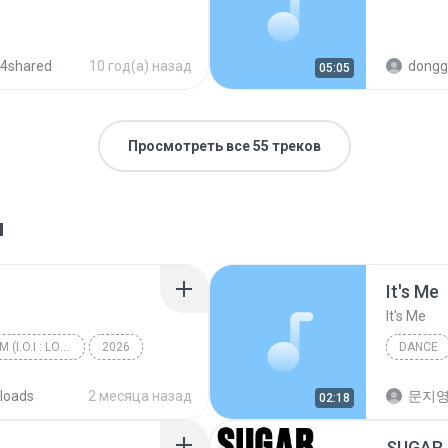
 4shared
10 год(а) назад
dongg
05:05
Просмотреть все 55 треков
я
It′s Me
It′s Me
I.O.I 3rd MINI ALBUM (I.O.I : LOOP)
2026
DANCE
갑자기
Dance
loads
2 месяца назад
문지영
02:18
SUGAR 