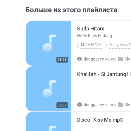
Больше из этого плейлиста
Kuda Hitam
Hetty Koes Endang
KUDA HITAM
Hetty Koes 
donggasey
через
My
03:56
Khalifah - Si Jantung 
donggasey
через
My
00:00
Disco_Kiss Me.mp3