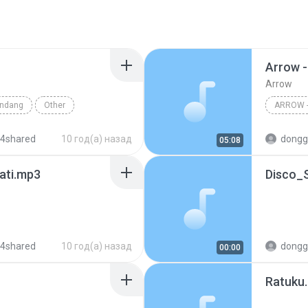
Arrow -
Arrow
Endang
Other
ARROW -
 4shared
10 год(а) назад
dongg
05:08
Hati.mp3
Disco_
 4shared
10 год(а) назад
dongg
00:00
Ratuku