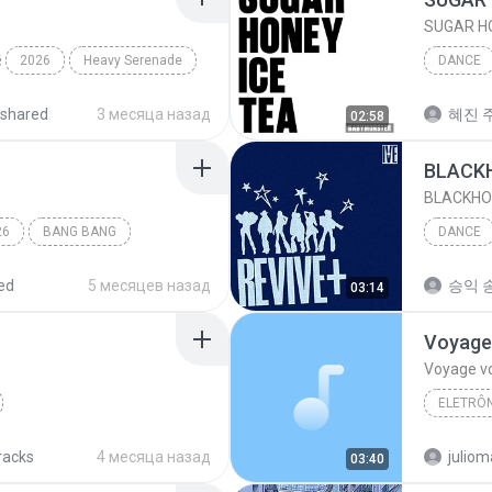
SUGAR HO
2026
Heavy Serenade
DANCE
BABYMO
shared
3 месяца назад
혜진 주
02:58
BLACK
BLACKHO
26
BANG BANG
DANCE
IVE (아
ed
5 месяцев назад
승익 송
03:14
Voyage
Voyage v
ELETRÔN
RUDE!
Dance
Desirele
racks
4 месяца назад
03:40