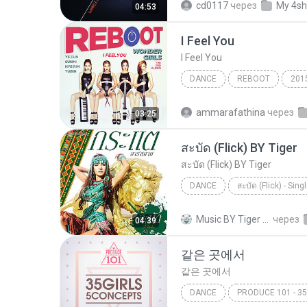
cd0117
через
My 4sh
04:53
팝 > 발라드 (Ballad), 팝 > 댄스 
I Feel You
다비치 이해리
I Feel You
DANCE
REBOOT
201
Dance
I Feel You
ammarafathina
через
03:25
สะบัด (Flick) BY Tiger
สะบัด (Flick) BY Tiger
DANCE
สะบัด (Flick) - Sing
กระแต อาร์ สยาม
สะบัด (Fl
Music BY Tiger สาขา2 T.
через
04:39
같은 곳에서
같은 곳에서
DANCE