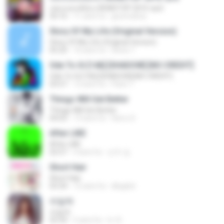
เพลงแดนซ์มันๆ NONSTOP 2016 ชุด2
50:16
11 anni fa
goomobna
Story Of My Life (Original Version)
Story Of My Life (Original Version)
05:20
16 anni fa
Denis T.
Ode To Oi [146] [SHADOW] [NO CREDIT]
Ode To Oi [146] [SHADOW] [NO CREDIT]
03:57
12 anni fa
Parin T.
Things Will Get Better
Things Will Get Better
04:03
13 anni fa
Herru S.
After LIKE
After LIKE
02:57
4 anni fa
선우 김.
Short Hair
Short Hair
03:34
12 anni fa
dkqqhd
라일락
라일락
03:34
5 anni fa
tv 뚜.