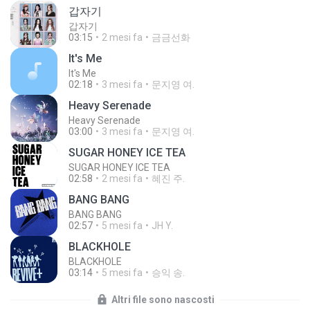
갑자기
갑자기
03:15
2 mesi fa
금금선화
It′s Me
It′s Me
02:18
3 mesi fa
문지영 여.
Heavy Serenade
Heavy Serenade
03:00
3 mesi fa
문지영 여.
SUGAR HONEY ICE TEA
SUGAR HONEY ICE TEA
02:58
2 mesi fa
혜진 주.
BANG BANG
BANG BANG
02:57
5 mesi fa
JH Y.
BLACKHOLE
BLACKHOLE
03:14
5 mesi fa
승익 송.
Altri file sono nascosti