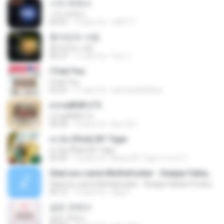
너의 뒤에서
너의 뒤에서
04:53
14 anni fa
cd0117
혼자만의 사랑
혼자만의 사랑
05:27
11 anni fa
Yeo J.
I Feel You
I Feel You
03:25
11 anni fa
ammarafathina
єЈ»зёЮ№«ГЭ
єЈ»зёЮ№«ГЭ
04:38
14 anni fa
klsc123
สะบัด (Flick) BY Tiger
สะบัด (Flick) BY Tiger
04:39
10 anni fa
Music BY Tiger สาขา2 T.
Glad you came Mothafucker - Deejay Fabian Productionz
Glad you came Mothafucker - Deejay Fabian Productionz
05:12
13 anni fa
Djay F.
같은 곳에서
같은 곳에서