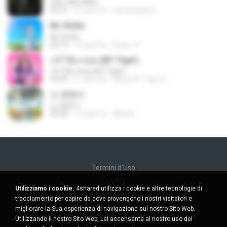
CALL ME BABY
03:31
11 anni fa
sonofsatan S.
No Verão
No Verão
02:13
13 anni fa
Sara_t F.
กล้าได้อายอด (BY Tiger)
กล้าได้อายอด (BY Tiger)
03:20
11 anni fa
Music BY Tiger ส.
난 괜찮아
난 괜찮아
03:26
11 anni fa
Alice V.
Termini d'Uso
Privacy
Utilizziamo i cookie.
4shared utilizza i cookie e altre tecnologie di
Supporto
tracciamento per capire da dove provengono i nostri visitatori e
Non venda le mie informazioni personali
migliorare la Sua esperienza di navigazione sul nostro Sito Web.
Non condivida le mie informazioni personali
Utilizzando il nostro Sito Web, Lei acconsente al nostro uso dei