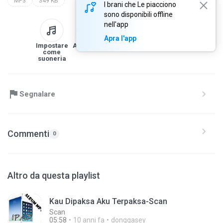
MP3
349 KB
I brani che Le piacciono
sono disponibili offline
nell'app
Apra l'app
Impostare
Alla libreria
Scarica
Condividi
come
suoneria
Segnalare
Commenti
0
Altro da questa playlist
Kau Dipaksa Aku Terpaksa-Scan
Scan
05:58
10 anni fa
donggasey