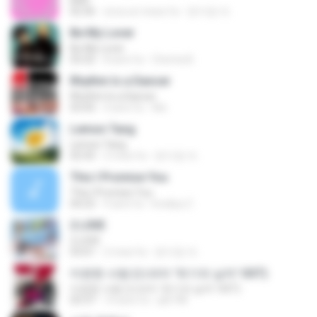
BAD
02:36
circa un mese fa
문지영 여.
Be My Lover
Be My Lover
03:32
8 anni fa
Chenta B.
Rhythm Is a Dancer
Rhythm Is a Dancer
03:43
4 anni fa
Ale
Lemon Tang
Lemon Tang
02:43
2 mesi fa
문지영 여.
This I Promise You
This I Promise You
04:23
9 anni fa
Imellya Z.
2 L0VE
2 L0VE
03:01
2 mesi fa
문지영 여.
미련한 사랑 (드라마 '위기의 남자' OST)
미련한 사랑 (드라마 '위기의 남자' OST)
03:37
14 anni fa
plk748