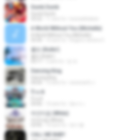
Dumb Dumb
Dumb Dumb
03:22
11 anni fa
louinadekaban
A World Without You (Michelle)
A World Without You (Michelle)
03:30
10 anni fa
Rogerio oliveira O.
롤린 (Rollin')
롤린 (Rollin')
03:17
5 anni fa
임 세.
Dancing King
Dancing King
04:04
10 anni fa
sineenarth J.
ป๊าด 8
ป๊าด 8
04:06
10 anni fa
อัยการ เ.
하얀마음 (White)
하얀마음 (White)
03:45
10 anni fa
현지 황.
CALL ME BABY