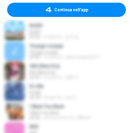
Continua nell'app
RUDE!
RUDE!
03:20
4 mesi fa
승군 양.
Voyage voyage
Voyage voyage
03:40
10 anni fa
juliomarques2011
404 (New Era)
404 (New Era)
02:59
6 mesi fa
영훈 이.
It′s Me
It′s Me
02:18
3 mesi fa
non O.
I Want You Back
I Want You Back
03:22
circa un anno fa
Mike A.
BAD