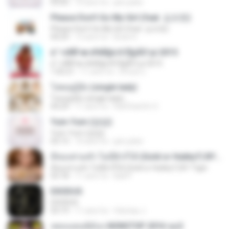
03:05
10 anni fa
jam.joker
Please Don't Go My Girl (feat. 김조한)
Please Don't Go My Girl (feat. 김조한)
04:29
13 anni fa
Brian K.
á´¹«ìÁÑ¹æ à¾Å§ä·Â Ê§¡ÃÒ¹µì 2015
á´¹«ìÁÑ¹æ à¾Å§ä·Â Ê§¡ÃÒ¹µì 2015
1:05:21
11 anni fa
ศรัณย์ ป.
โสดอยู่รู้ยัง (single lady)
โสดอยู่รู้ยัง (single lady)
04:29
11 anni fa
RatChanOn O.
Yum-Yum (얌얌)
Yum-Yum (얌얌)
03:13
10 anni fa
jam.joker
มีทองท่วมหัว ไม่มีผัวก็ได้ (Gold or Hubby?) BY Tiger
มีทองท่วมหัว ไม่มีผัวก็ได้ (Gold or Hubby?) BY Tiger
03:18
11 anni fa
Ball P.
EXODUS
EXODUS
03:19
11 anni fa
felicitas J.
เพลงแดนซ์มันๆ NONSTOP 2016 ชุด2