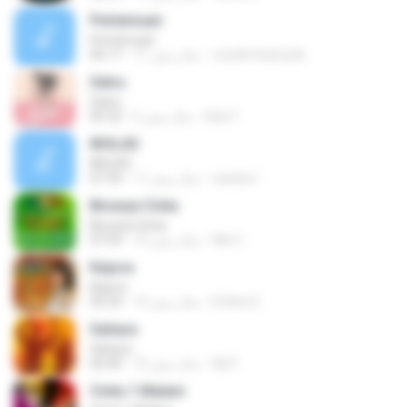
Pertemuan
Pertemuan
rezafirchansyah
11 سال پیش
06:17
Satru
Satru
Ade F.
5 سال پیش
05:32
IKHLAS
IKHLAS
candra I.
11 سال پیش
07:34
Birunya Cinta
Birunya Cinta
Riki C.
10 سال پیش
07:59
Kejora
Kejora
Erlitha S.
10 سال پیش
05:23
Sahara
Sahara
Aji P.
10 سال پیش
02:40
Cinta 1 Malam