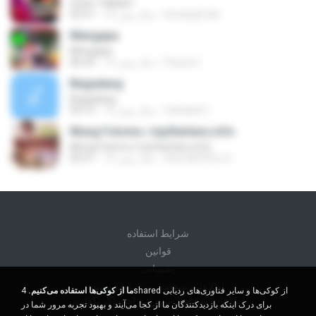
Cinta 1 Malam
berang2.kali
14 سال پیش
02:51
Mengapa
Mengapa
Fauzul I.
13 سال پیش
06:22
Begadang
Begadang
Sahabat L.
12 سال پیش
03:15
Mung Fotomu | mp3terbaru.info
Mung Fotomu | mp3terbaru.info
Diyon&#39;z O.
12 سال پیش
05:21
شرايط استفاده
قوانين
پشتیبانی
اطلاعات شخصی من را نفروشید
ما از کوکی‌ها استفاده می‌کنیم.
4shared از کوکی‌ها و سایر فناوری‌های ردیابی
اطلاعات شخصی من را به اشتراک نگذارید
برای درک اینکه بازدیدکنندگان ما از کجا می‌آیند و بهبود تجربه مرور شما در