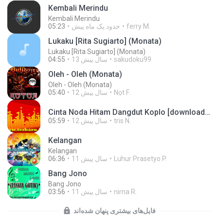
Kembali Merindu
Kembali Merindu
ferry M.
حدود یک ماه پیش
05:23
Lukaku [Rita Sugiarto] (Monata)
Lukaku [Rita Sugiarto] (Monata)
sakudoku99
13 سال پیش
04:55
Oleh - Oleh (Monata)
Oleh - Oleh (Monata)
Nọt F.
12 سال پیش
05:40
Cinta Noda Hitam Dangdut Koplo [downloadmp3.terbaru.in] Anjar Agustin Monata.mp3
tris N.
12 سال پیش
05:59
Kelangan
Kelangan
Luhur Prasetyo P.
11 سال پیش
06:36
Bang Jono
Bang Jono
nirna R.
11 سال پیش
03:56
فایل‌های بیشتری پنهان شده‌اند