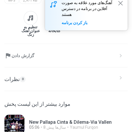
MP3
2,971 KB
آهنگ‌های مورد علاقه به صورت
آفلاین در برنامه در دسترس
هستند
باز کردن برنامه
تبادل کردن
دانلود
افزودن به
تنظیم به
کتابخانه
عنوان آهنگ
زنگ
گزارش دادن
نظرات
0
موارد بیشتر از این لیست پخش
New Pallapa Cinta & Dilema-Via Vallen
Yaumul Furqon
8 سال‌ها پیش
05:06