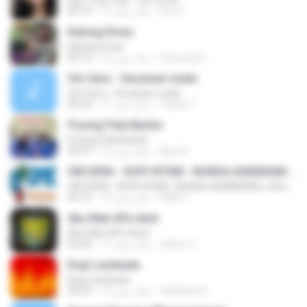
Ayu Ting Ting - Tum Hi Ho
Aris C.
11 سال پیش
04:19
Kalung Emas
Kalung Emas
Vinouzie E.
10 سال پیش
04:12
Om Sera - Secawan madu
Om Sera - Secawan madu
Yulian T.
11 سال پیش
06:53
Pusing Pala Barbie
Pusing Pala Barbie
Ajuy A.
12 سال پیش
03:47
OM.SERA - KOPI HITAM - BUNGA ASMARANI ( official Music and Video by Danang Multimedia Entertaiment )
OM.SERA - KOPI HITAM - BUNGA ASMARANI ( official Music and Video by Danang Multimedia Entertaiment )
DME P.
13 سال پیش
04:15
Aku Mah APa Atuh
Aku Mah APa Atuh
Satrio U.
11 سال پیش
03:36
Kopi Lambada
Kopi Lambada
adeklentet
12 سال پیش
04:29