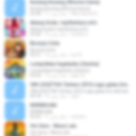
Kunang Kunang (Rhoma Irama)
Kunang Kunang (Rhoma Irama)
Alby Naufal A.
11 سال پیش
02:58
Abang Goda | mp3terbaru.info
Abang Goda | mp3terbaru.info
randhy C.
12 سال پیش
03:46
Birunya Cinta
Birunya Cinta
sun N.
10 سال پیش
05:51
Lumpuhkan Ingatanku (Geisha)
Lumpuhkan Ingatanku (Geisha)
aguz A.
13 سال پیش
04:56
OM LEGIZTHA Terbaru 2016 Lagu galau live abimanyu
OM LEGIZTHA Terbaru 2016 Lagu galau live abimanyu
ogi F.
10 سال پیش
04:18
KERINDUAN
KERINDUAN
candra I.
11 سال پیش
05:45
Om Sera - Masa Lalu
Om Sera - Masa Lalu