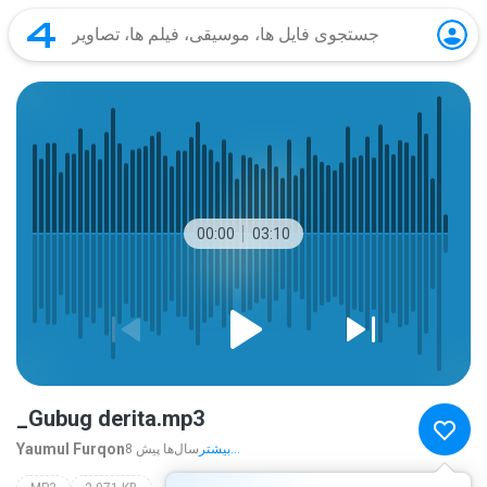
00:00
03:10
_Gubug derita.mp3
Yaumul Furqon
بیشتر...
8 سال‌ها پیش