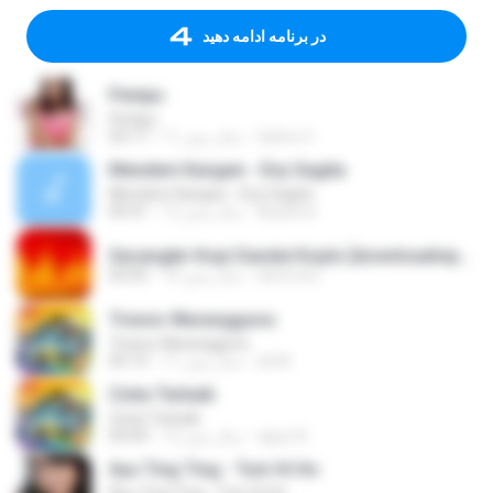
در برنامه ادامه دهید
Penipu
Penipu
Satrio U.
11 سال پیش
03:17
Mendem Kangen - Eny Sagita
Mendem Kangen - Eny Sagita
Apastoe
12 سال پیش
05:41
Secangkir Kopi Dandut Koplo [downloadmp3.terbaru.in] - Sodiq - Monata.mp3
devin.brs
14 سال پیش
05:05
Tresno Waranggono
Tresno Waranggono
ali M.
11 سال پیش
05:13
Cinta Terbaik
Cinta Terbaik
aguz A.
13 سال پیش
04:04
Ayu Ting Ting - Tum Hi Ho