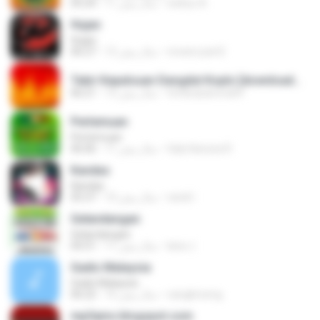
wahyu A.
11 سال پیش
05:24
Hujan
Hujan
revanz part2
12 سال پیش
06:27
Tabir Kepalsuan Dangdut Koplo [downloadmp3.terbaru.in] Sodiq Monata.mp3
ferdicasanova69
12 سال پیش
06:21
Pertemuan
Pertemuan
Galy Kanzza R.
11 سال پیش
06:06
Kandas
Kandas
randi I.
10 سال پیش
05:37
Gelandangan
Gelandangan
lana J.
11 سال پیش
04:31
Gadis Malaysia
Gadis Malaysia
cangkirseng
16 سال پیش
06:22
mp3qms.blogspot.com