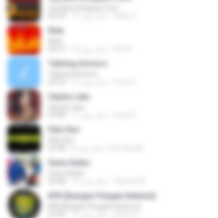
mp3qms.blogspot.com
Hady Q.
11 سال پیش
06:29
Rela
Rela
Rini A.
10 سال پیش
05:07
Talining Asmoro
Talining Asmoro
Ferry S.
12 سال پیش
04:23
Sejuta Luka
Sejuta Luka
nirna R.
11 سال پیش
04:48
Pikir Keri
Pikir Keri
Eti maryati
8 سال پیش
03:48
Sewu Kutho
Sewu Kutho
Yatimin M.
10 سال پیش
04:08
KPK [Kangen Pengen Ketemu]
KPK [Kangen Pengen Ketemu]
Satrio U.
11 سال پیش
03:09