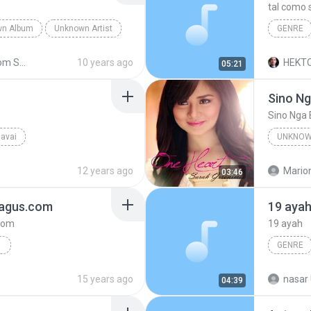
tal como 
wn Album
Unknown Artist
GENRE
epeda Tengo Ganas
musica c
Shared from SM-J700M
10 years ago
HEKTO
05:21
Sino Ng
Sino Nga 
avai
UNKNOW
 ser Sincero
genre
Unknown
12 years ago
Mario
03:46
bagus.com
19 aya
com
19 ayah
COM
GENRE
bagus.com
Peterpan
15 years ago
nasar 
04:39