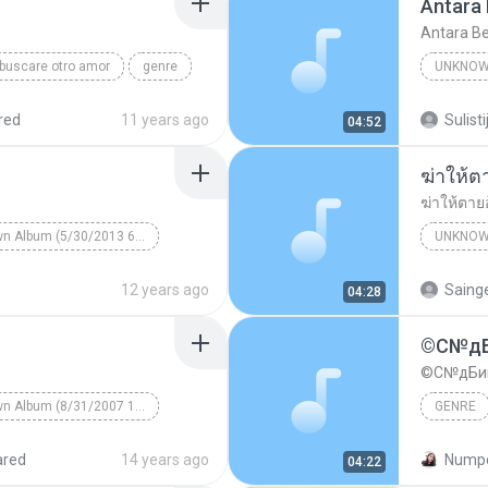
Antara 
Antara Be
buscare otro amor
genre
UNKNOW
Antara B
red
11 years ago
Sulisti
04:52
RATIH P
ฆ่าให้ต
ฆ่าให้ตาย
Unknown Album (5/30/2013 6:57:02 PM)
UNKNOW
Unknown Genre
เพชร สหร
12 years ago
Saing
04:28
©С№дБ
©С№дБи
Unknown Album (8/31/2007 12:27:55 PM)
GENRE
Thomas - Bunga
THE SUN
ared
14 years ago
Numpo
04:22