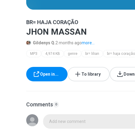
BR= HAJA CORAÇÃO
JHON MASSAN
Gildenys Q.
2 months ago
more...
MP3
4,974 KB
genre
br= lilian
br= haja coração
Open in...
To library
Down
Comments
0
Add new comment