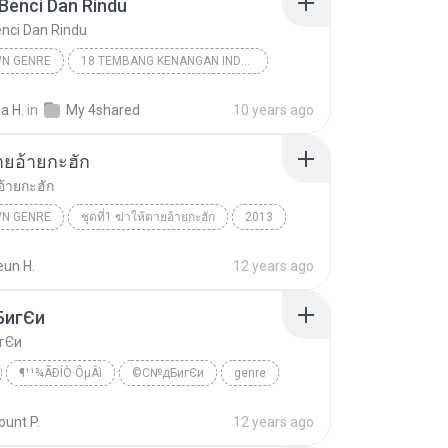
Benci Dan Rindu
nci Dan Rindu
N GENRE
18 TEMBANG KENANGAN INDONESIA 70-80 VOL.1
enci Dan Rindu
Unknown Genre
ja H.
in
My 4shared
10 years ago
URWASIH
ายอ้ายกะฮัก
อ้ายกะฮัก
N GENRE
ชุดที่1 ฆ่าให้ตายอ้ายกะฮัก
2013
ัตน์
ฆ่าให้ตายอ้ายกะฮัก
Unknown genre
eun H.
12 years ago
игЄи
гЄи
¶¹¹¾ÃÐÍÒ·ÔµÂì
©С№дБигЄи
genre
unt P.
12 years ago