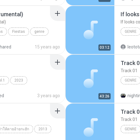
rumental)
If looks
al)
If looks co
as
Fiestas
genre
GENRE
mental)
If looks c
hared
15 years ago
leotot
03:12
Track 
Track 01
l.1
2023
GENRE
Ana Castela
Genre:
ed
3 years ago
nighti
43:26
Track 
Track 01
 ฆ่าให้ตายอ้ายกะฮัก
2013
GENRE
กะฮัก
Unknown genre
genre