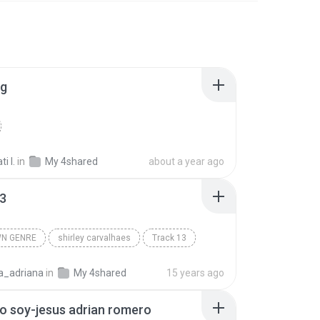
g
i I.
in
My 4shared
about a year ago
13
N GENRE
shirley carvalhaes
Track 13
 Genre
ga_adriana
in
My 4shared
15 years ago
o soy-jesus adrian romero