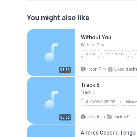
You might also like
Without You
Without You
GENRE
POP INGLES
2
genre
Maraya Carey
Hoon P.
in
Liked track
03:30
Track 5
Track 5
UNKNOWN GENRE
Unknown artist
Track 5
ji5ra A.
in
cocktail2
05:36
Andres Cepeda Tengo