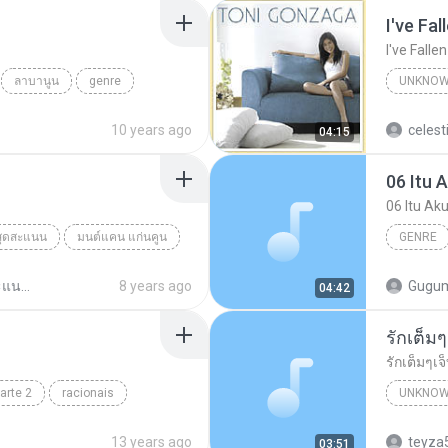
I've Fal
I've Falle
ลาบานูน
genre
UNKNOW
I've Fall
10 years ago
04:15
06 Itu 
06 Itu Ak
สุดสะแนน
มนต์แคน แก่นคูน
GENRE
ระหารใจ
Sheila O
รวมฮิตสุดสะแนน มนต์แคนแก่นคูน RIPCD
8 years ago
Gugum
04:42
รักเต็มๆ
รักเต็มๆเจ
arte 2
racionais
UNKNOW
Unknown
13 years ago
teyza
03:51