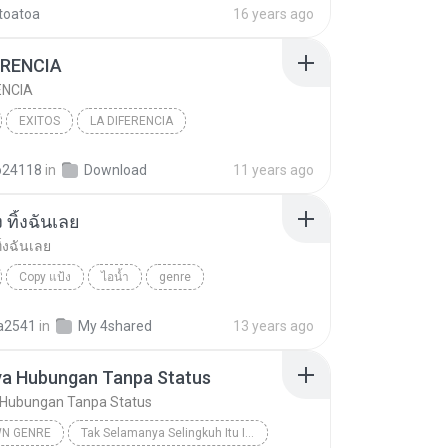
toatoa
16 years ago
ERENCIA
ENCIA
EXITOS
LA DIFERENCIA
 FERNANDEZ
genre
o24118
in
Download
11 years ago
ง ทิ้งฉันเลย
ทิ้งฉันเลย
Copy แป้ง
ไอน้ำ
genre
ทิ้งฉันเลย
a2541
in
My 4shared
13 years ago
ya Hubungan Tanpa Status
 Hubungan Tanpa Status
N GENRE
Tak Selamanya Selingkuh Itu Indah