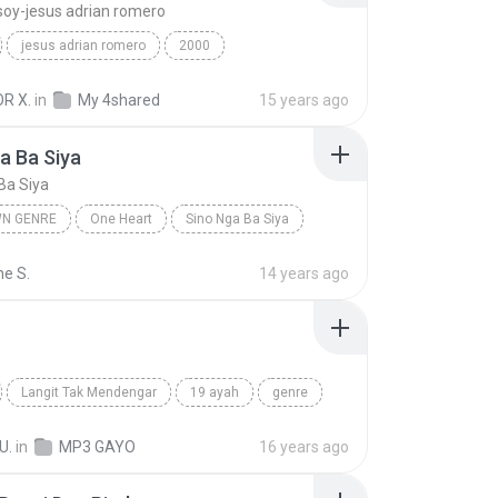
soy-jesus adrian romero
jesus adrian romero
2000
ristiana
genre
R X.
in
My 4shared
15 years ago
tal como soy-jesus adrian romero
a Ba Siya
Ba Siya
N GENRE
One Heart
Sino Nga Ba Siya
 genre
Sarah Geronimo
ne S.
14 years ago
h
Langit Tak Mendengar
19 ayah
genre
U.
in
MP3 GAYO
16 years ago