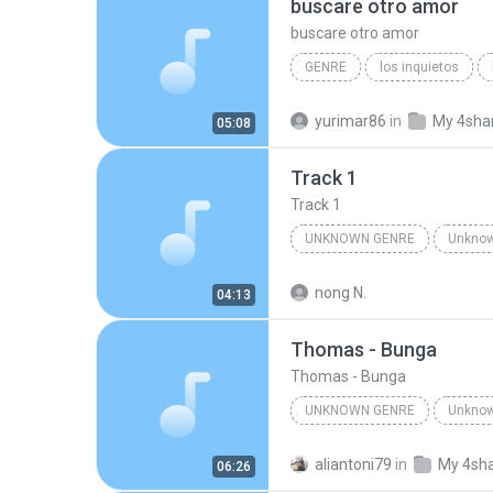
buscare otro amor
#Cinta Kita www.lagubagus.com
buscare otro amor
#Amy Search ft. Inka Christy www.lagubagus.com
GENRE
los inquietos
por siempre
yurimar86
in
My 4sha
05:08
Track 1
Track 1
UNKNOWN GENRE
Unknown Artist
Track 1
nong N.
04:13
Thomas - Bunga
Thomas - Bunga
UNKNOWN GENRE
Thomas
Unknown Genre
aliantoni79
in
My 4sh
06:26