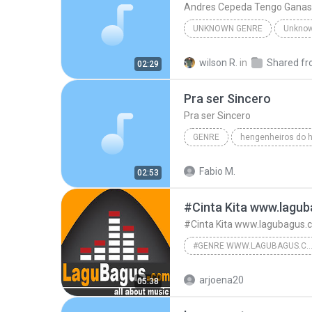
Andres Cepeda Tengo Ganas
UNKNOWN GENRE
Unkno
Unknown Genre
Andres C
wilson R.
in
02:29
Pra ser Sincero
Pra ser Sincero
GENRE
hengenheiros do h
Engenheiros do Hawai
Pra
Fabio M.
02:53
#Cinta Kita www.lagu
#Cinta Kita www.lagubagus.
#GENRE WWW.LAGUBAGUS.
#Memory Negeri Jiran www.lagu
arjoena20
05:38
#genre www.lagubagus.com