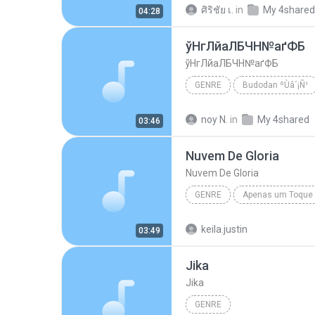
ศิริชัย เ.
in
My 4shared
04:28
ўНгЛйаЛБЧН№аґФБ
ўНгЛйаЛБЧН№аґФБ
GENRE
Budodan ºÙâ´¡Ñ¹
Budodan ºÙâ´¡Ñ¹
ўНгЛйа
noy N.
in
My 4shared
03:46
Nuvem De Gloria
Nuvem De Gloria
GENRE
Apenas um Toque
genre
Nuvem De Gloria
keila.justin
03:49
Jika
Jika
GENRE