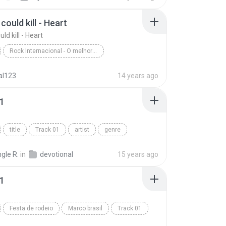
 could kill - Heart
uld kill - Heart
Rock Internacional - O melhor de novelas
ould kill - Heart
genre
Rock Internacional
al123
14 years ago
01
title
Track 01
artist
genre
ngle R.
in
devotional
15 years ago
01
Festa de rodeio
Marco brasil
Track 01