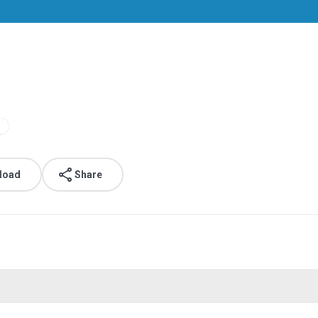
load
Share