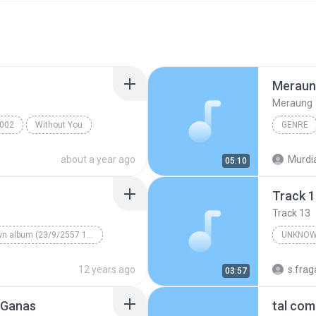
Meraun
Meraung
002
Without You
GENRE
s
about a year ago
Murdiat
05:10
Track 
Track 13
Unknown album (23/9/2557 12:59:08)
UNKNOW
Unknown genre
Unknown
12 years ago
s.fra
03:57
 Ganas
tal com