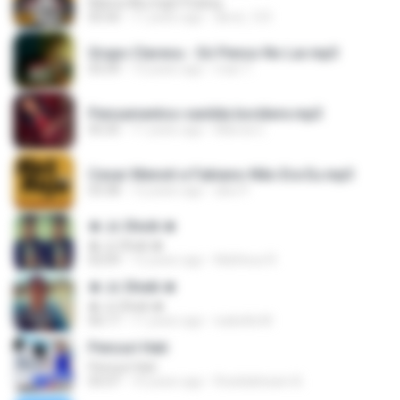
Mama Aku Ingin Pulang
05:50
11 years ago
abcd_123
Grupo Clareou - Só Penso No Lar.mp3
03:39
13 years ago
mari T.
Pensamentos-vanilda bordiere.mp3
05:35
11 years ago
Márcia C.
Cesar Menoti e Fabiano-Não Era Eu.mp3
03:38
12 years ago
alex P.
♚ Jc Shєik ♚
♚ Jc Shєik ♚
02:09
12 years ago
Matheus R.
♚ Jc Sheik ♚
♚ Jc Sheik ♚
06:17
11 years ago
isabella M.
Pencuri Hati
Pencuri Hati
03:37
10 years ago
Roslidahisam B.