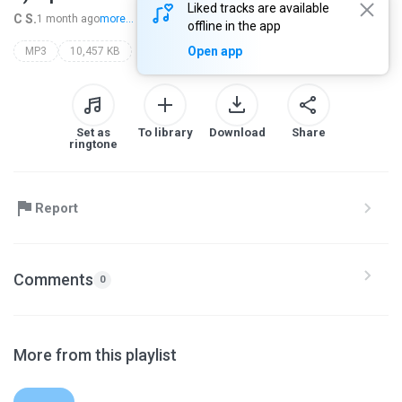
Liked tracks are available
C S.
1 month ago
more...
offline in the app
Open app
MP3
10,457 KB
Set as
To library
Download
Share
ringtone
Report
Comments
0
More from this playlist