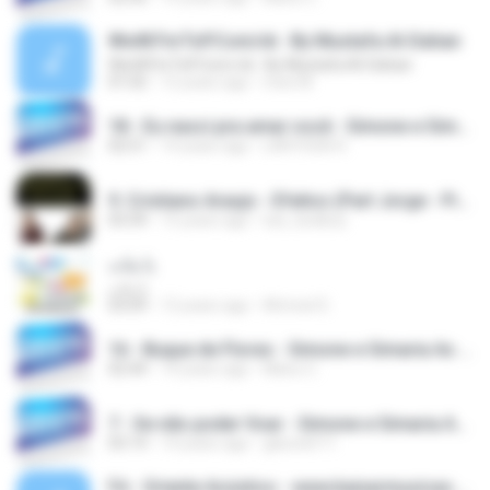
WwW.FnrToP.Com/vb : By Mustafa Al-Dahan
WwW.FnrToP.Com/vb : By Mustafa Al-Dahan
01:02
12 years ago
mee M.
18 - Eu nasci pra amar você - Simone e Simaria As Coleguinhas.mp3
02:51
14 years ago
LARYSSA R.
9. Cristiano Araujo - Efeitos (Part Jorge - Pista Sertaneja Remixes 2).mp3
03:39
15 years ago
luis_bedboy
يا بنات
يا بنات
03:09
12 years ago
Ahmed S.
16 - Buque de Flores - Simone e Simaria As Coleguinhas.mp3
02:44
14 years ago
Manu C.
7 - Se não poder Voar - Simone e Simaria As Coleguinhas.mp3
03:14
14 years ago
gilsonbf11
Fé - Oriente Acústico - www.baixarmusicas.blog.br