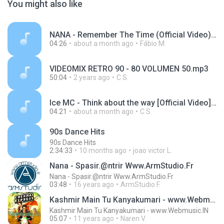
You might also like
NANA - Remember The Time (Official Video) - NANA DARKMAN OFFICIAL (youtube).mp3
04:26
about a month ago
Fábio M.
VIDEOMIX RETRO 90 - 80 VOLUMEN 50.mp3
50:04
2 years ago
C S.
Ice MC - Think about the way [Official Video] - rdsmusiclabel (youtube).mp3
04:21
about a month ago
C S.
90s Dance Hits
90s Dance Hits
2:34:33
10 months ago
joao victor L.
Nana - Spasir.@ntrir Www.ArmStudio.Fr
Nana - Spasir.@ntrir Www.ArmStudio.Fr
03:48
16 years ago
ArmStudio F.
Kashmir Main Tu Kanyakumari - www.Webmusic.IN
Kashmir Main Tu Kanyakumari - www.Webmusic.IN
05:07
11 years ago
Naren V.