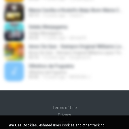
Maria Cecília e Rodolfo Beijo Bom-Maria Cecília e Rodolfo Beijo Bom.mp3
03:13
12 years ago
maria C.
Selalu Menjagamu
Selalu Menjagamu
04:35
11 years ago
ahmad A.
Amor De Que - Siempre Original Williams Lopez Tinta...Garantia Musical [ wWw.KumbiaWenaza.Net ]
Amor De Que - Siempre Original Williams Lopez Tinta...Garantia Musical [ wWw.KumbiaWenaza.Net ]
03:10
12 years ago
Gorgeous R.
Olhinhos da Fogueira
Olhinhos da Fogueira
03:45
13 years ago
MÚSICAS J.
Terms of Use
Privacy
Support
We Use Cookies.
4shared uses cookies and other tracking