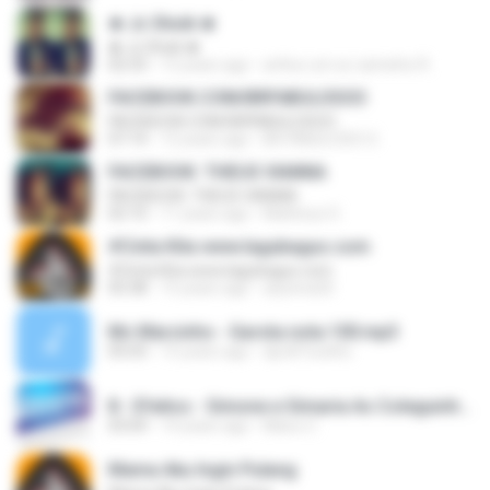
♚ Jc Shєik ♚
♚ Jc Shєik ♚
02:33
12 years ago
arthur um so caminho R.
FACEBOOK.COM/BRFABULOSOO
FACEBOOK.COM/BRFABULOSOO
07:14
12 years ago
BR FABULOSO O.
FACEBOOK: THEUS VIANNA
FACEBOOK: THEUS VIANNA
02:10
11 years ago
Matheus O.
#Cinta Kita www.lagubagus.com
#Cinta Kita www.lagubagus.com
05:38
15 years ago
arjoena20
Mc Marcinho - Garota nota 100.mp3
05:03
15 years ago
dpc87coelho
8 - Efeitos - Simone e Simaria As Coleguinhas.mp3
03:04
14 years ago
Manu C.
Mama Aku Ingin Pulang