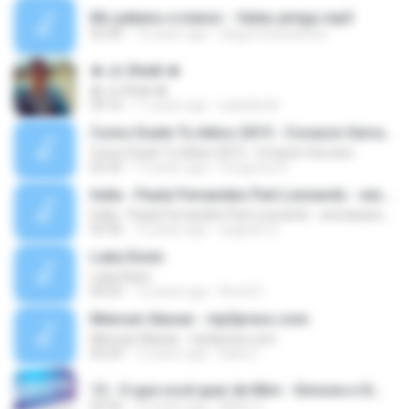
Mc pekeno e menor - Valeu amigo.mp3
02:49
15 years ago
diegomurilosantos
♚ Jc Sheik ♚
♚ Jc Sheik ♚
09:16
11 years ago
isabella M.
Como Duele Tu Adios 2015 - Corazon Serrano
Como Duele Tu Adios 2015 - Corazon Serrano
02:35
12 years ago
Gorgeous R.
India - Paula Fernandes Part.Leonardo - ww.baixarsertanejomp3.com.br
India - Paula Fernandes Part.Leonardo - ww.baixarsertanejomp3.com.br
03:36
12 years ago
augusto S.
Luka Disini
Luka Disini
04:25
12 years ago
Noval G.
Mencari Alasan - mp3press.com
Mencari Alasan - mp3press.com
05:29
12 years ago
kaka C.
15 - O que você quer de Mim - Simone e Simaria As Coleguinhas.mp3
02:56
14 years ago
Manu C.