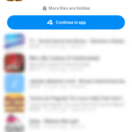
More files are hidden
Continue in app
11 - Você nunca me Amou - Simone e Simaria As Coleguinhas.mp3
02:54
14 years ago
Manu C.
INtro (By Cubano El Sentimental)
INtro (By Cubano El Sentimental)
09:17
11 years ago
jua.ndr
Jamais deixarei você - Bruna Carla bruna karla_2.mp3
04:54
13 years ago
Aninha L.
Turma do Pagode Tá Louco Hein Part Sorriso Maroto (Ao Vivo) DVD 2014
Turma do Pagode Tá Louco Hein Part Sorriso Maroto (Ao Vivo) DVD 2014
04:04
12 years ago
Agamenon A.
Anita - Menina Má.mp3
03:28
14 years ago
Bruno C.