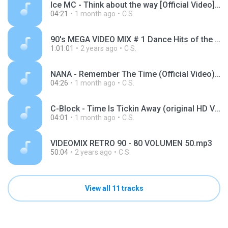
Ice MC - Think about the way [Official Video] - rdsmusiclabel (youtube).mp3
04:21
1 month ago
C S.
90's MEGA VIDEO MIX # 1 Dance Hits of the 90s Party Classics Mix - Dj StarSunglasses.mp3
1:01:01
2 years ago
C S.
NANA - Remember The Time (Official Video) - NANA DARKMAN OFFICIAL (youtube).mp3
04:26
1 month ago
C S.
C-Block - Time Is Tickin Away (original HD Video) - DUNA BEATS (youtube).mp3
04:01
1 month ago
C S.
VIDEOMIX RETRO 90 - 80 VOLUMEN 50.mp3
50:04
2 years ago
C S.
View all 11 tracks