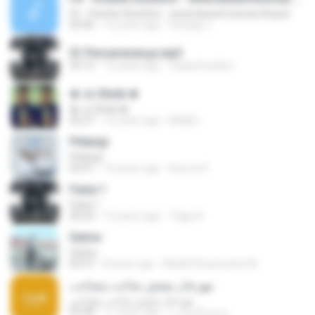
Fé - Oriente Acústico - www.baixarmusicas.blog.br
04:46
12 years ago
Rodrigo L.
01 Perseverança.mp3
03:15
12 years ago
caquinhostilos
♚ Jc Shєik ♚
♚ Jc Shєik ♚
02:27
12 years ago
Midiã L.
Pelangi
Pelangi
03:41
10 years ago
Aurora P.
Faixa 1
Faixa 1
06:03
13 years ago
Tiago R.
Selow
Selow
03:37
8 years ago
Mu&#39;awanatul W.
مهرجان مفيش صاحب يتصاحب
مهرجان مفيش صاحب يتصاحب
05:28
11 years ago
محمودالشاعر ا.