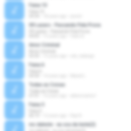
Faixa 10
Faixa 10
04:34
18 years ago
josnet
09 Lazaro - Passando Pela Prova
09 Lazaro - Passando Pela Prova
04:05
15 years ago
Fabio B.
Amor Criminal
Amor Criminal
03:35
15 years ago
edu_kalango
Faixa 6
Faixa 6
04:30
14 years ago
Maxiel L.
Todas as Coisas
Todas as Coisas
07:31
16 years ago
aldeoncarlos1
Faixa 5
Faixa 5
06:19
12 years ago
Rap N.
mc daleste - eu sou da leste(2)
mc daleste - eu sou da leste(2)