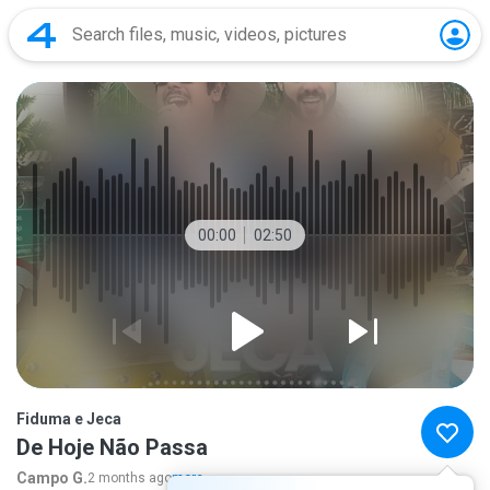
00:00
02:50
Fiduma e Jeca
De Hoje Não Passa
Campo G.
2 months ago
more...