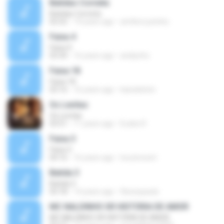
Batidao Corneta
Batidao Corneta
02:52
19 years ago
amilton.juninho
Faixa 4
Faixa 4
03:34
16 years ago
andiynho
Faixa 18
Faixa 18
03:16
16 years ago
kaioekelvin
Os Levitas
Os Levitas
03:51
11 years ago
Eudes R.
Faixa 3
Faixa 3
04:16
16 years ago
locutoresnt
Batida 3
Batida 3
03:18
14 years ago
flaviospaula
MC NALDINHO SR HISTÓRIA DE AMOR
MC NALDINHO SR HISTÓRIA DE AMOR