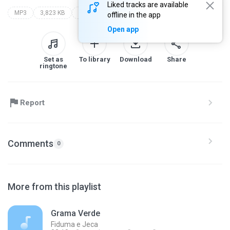
Liked tracks are available
MP3
3,823 KB
ah se os pais soubessem
fiduma e jeca
offline in the app
Open app
Set as
To library
Download
Share
ringtone
Report
Comments
0
More from this playlist
Grama Verde
Fiduma e Jeca