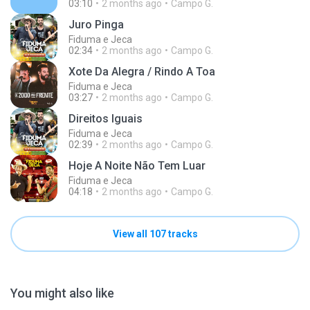
03:10
2 months ago
Campo G.
Juro Pinga
Fiduma e Jeca
02:34
2 months ago
Campo G.
Xote Da Alegra / Rindo A Toa
Fiduma e Jeca
03:27
2 months ago
Campo G.
Direitos Iguais
Fiduma e Jeca
02:39
2 months ago
Campo G.
Hoje A Noite Não Tem Luar
Fiduma e Jeca
04:18
2 months ago
Campo G.
View all 107 tracks
You might also like