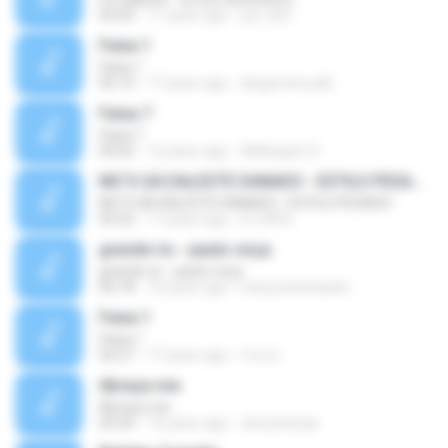
05:03
11 years ago
joe_bzs
Faixa 1
Faixa 1
05:10
17 years ago
diegominucelli
Faixa 7
Faixa 7
04:02
12 years ago
Wellington S.
MC'S GÁ DALESTE DANADO - ESTILO PESADO
MC'S GÁ DALESTE DANADO - ESTILO PESADO
03:22
17 years ago
DJ GÁ B.
grande rio - paulo onça
grande rio - paulo onça
06:18
10 years ago
interpretecharles
Faixa 1
Faixa 1
02:27
17 years ago
f.d.c.b
Abraça-me
Abraça-me
03:54
14 years ago
chicoafarias