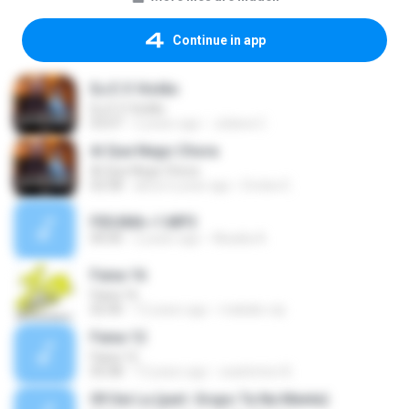
Continue in app
Eu E O Violão
Eu E O Violão
03:07
2 years ago
Juliana C.
Aí Que Nego Chora
Aí Que Nego Chora
02:58
about a year ago
Ericles E.
FIDUMA~1.MP3
00:00
2 years ago
Abadia A.
Faixa 16
Faixa 16
02:40
12 years ago
makako.vip
Faixa 12
Faixa 12
05:08
13 years ago
washinton B.
09 Sei La (part. Grupo Ta Na Mente)