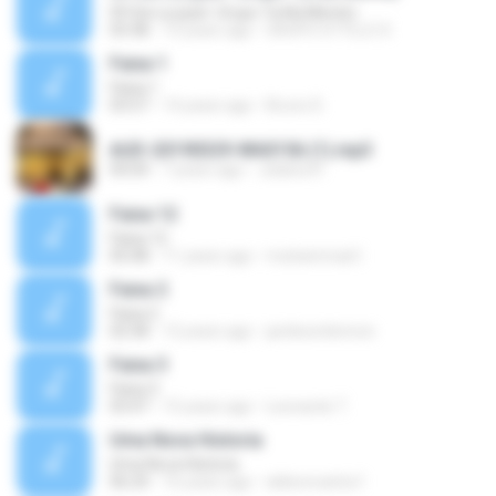
09 Sei La (part. Grupo Ta Na Mente)
03:38
15 years ago
GRUPO STYLLO X
Faixa 1
Faixa 1
03:57
14 years ago
Bruno D.
AUD-20190329-WA0156 (1).mp3
04:04
7 years ago
Juliana R.
Faixa 12
Faixa 12
05:08
11 years ago
muhammad I.
Faixa 2
Faixa 2
02:58
12 years ago
jardesonlennon
Faixa 3
Faixa 3
03:47
15 years ago
Leonardo T.
Uma Nova Historia
Uma Nova Historia
06:24
16 years ago
aldeoncarlos1