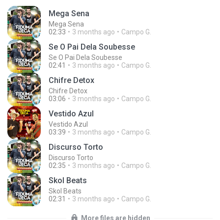
Mega Sena
Mega Sena
02:33
3 months ago
Campo G.
Se O Pai Dela Soubesse
Se O Pai Dela Soubesse
02:41
3 months ago
Campo G.
Chifre Detox
Chifre Detox
03:06
3 months ago
Campo G.
Vestido Azul
Vestido Azul
03:39
3 months ago
Campo G.
Discurso Torto
Discurso Torto
02:35
3 months ago
Campo G.
Skol Beats
Skol Beats
02:31
3 months ago
Campo G.
More files are hidden