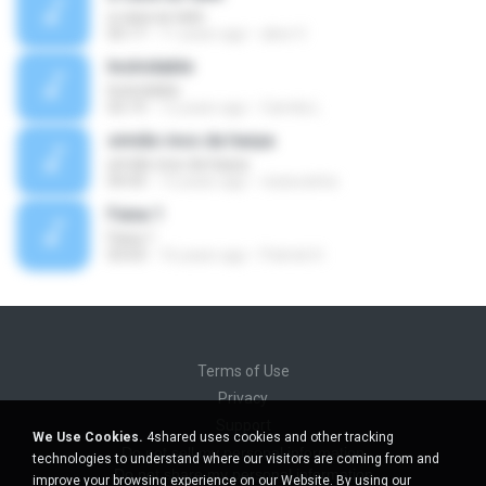
a casa ao lado
05:17
11 years ago
alice V.
Inolvidable
Inolvidable
03:19
12 years ago
Camila L.
simião inos da harpa
simião inos da harpa
04:43
12 years ago
visaocarlos
Faixa 1
Faixa 1
03:03
16 years ago
Patrick H.
Terms of Use
Privacy
Support
We Use Cookies.
4shared uses cookies and other tracking
Do not sell my personal information
technologies to understand where our visitors are coming from and
Do not share my personal information
improve your browsing experience on our Website. By using our