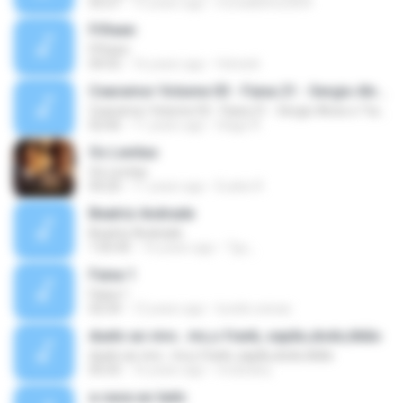
03:27
15 years ago
mcnaldinho2009
Fifteen
Fifteen
04:55
16 years ago
felreis6
Cearamor Volume 03 - Faixa 21 - Sergio Alves e Tiaguinho
Cearamor Volume 03 - Faixa 21 - Sergio Alves e Tiaguinho
02:06
11 years ago
Hiago R.
Os Levitas
Os Levitas
04:20
11 years ago
Eudes R.
Beatriz Andrade
Beatriz Andrade
1:05:45
16 years ago
Tgc_
Faixa 1
Faixa 1
02:54
12 years ago
lucelio.seixas
duelo ao vivo.. mc,s frank, sapão,dodo,tikão
duelo ao vivo.. mc,s frank, sapão,dodo,tikão
05:55
16 years ago
mcdodorj
a casa ao lado