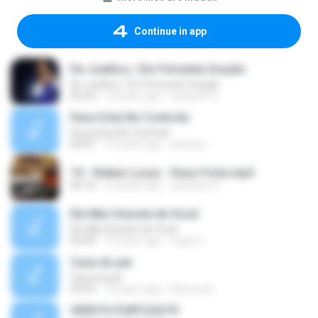
Continue in app
De Joelhos / Em Fervente Oração
De Joelhos / Em Fervente Oração
05:43
12 years ago
eduardo S.
Deus Esta No Controle
Deus Esta No Controle
04:07
14 years ago
larissa L.
19 - Kleber Lucas - Deus Forte.mp3
06:10
12 years ago
cassiano S.
Ele Não Desiste de Você
Ele Não Desiste de Você
04:49
14 years ago
Yago S.
Casa do pai
Casa do pai
04:43
14 years ago
Ramon A.
VERS?O PORTUGU?S