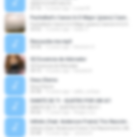
VERS?O PORTUGU?S
07:10
12 years ago
Lucas M.
Pachelbel's Canon In D Major (piano) Cannon In D, Kanon In
Pachelbel's Canon In D Major (piano) Cannon In D, Kanon In
03:52
12 years ago
fatan Z.
Ressucita me.mp3
04:58
12 years ago
Hevinem S.
02 Essencia de Adorador
02 Essencia de Adorador
04:10
14 years ago
Daniela N.
Deus Eterno
Deus Eterno
03:38
15 years ago
adilio_sufasa
DIANTE DE TI - QUATRO POR UM 4/1
DIANTE DE TI - QUATRO POR UM 4/1
04:26
17 years ago
thiago.o.d.s
Infinito (feat. Anderson Freire) Trio Nascimento ( Michelle Nascimento, Wilian Nascimento e Gisele
Infinito (feat. Anderson Freire) Trio Nascimento ( Michelle Nascimento, Wilian Nascimento e Gisele
03:48
12 years ago
Jessica A.