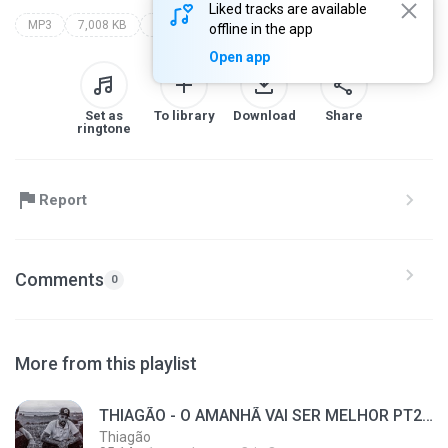
Liked tracks are available
MP3
7,008 KB
Gospel
fernandinho
offline in the app
Open app
Set as
To library
Download
Share
ringtone
Report
Comments
0
More from this playlist
THIAGÃO - O AMANHÃ VAI SER MELHOR PT2(prod. Pêpa Beatmaker)
Thiagão