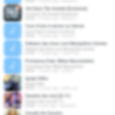
03:50
13 years ago
baladas D.
Um Deus Tão Grande (Exclusiva)
Um Deus Tão Grande (Exclusiva)
04:59
14 years ago
Raquel C.
Com Cristo é vencer ou Vencer
Com Cristo é vencer ou Vencer
04:26
14 years ago
starnize
Debaixo das Asas com Marquinhos Gomes
Debaixo das Asas com Marquinhos Gomes
07:29
17 years ago
mauro.fdo
Promessa (feat. Wilian Nascimento)
Promessa (feat. Wilian Nascimento)
04:54
12 years ago
Leiila D.
Igreja Velha
Igreja Velha
02:23
15 years ago
andre_lrb
Deserto (Ao vivo) [E. P. ]
Deserto (Ao vivo) [E. P. ]
04:28
4 years ago
Guimar M.
Desafio No Deserto