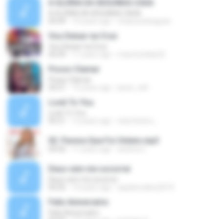
A GLÓRIA DA SEGUNDA CASA
A GLÓRIA DA SEGUNDA CASA
04:49
14 years ago
chaysuedeaguiar
Vou Deixar na Cruz
Vou Deixar na Cruz
04:39
11 years ago
mauriciodias22
Posso Clamar
Posso Clamar
04:21
13 years ago
jesse_will
Look To You
Look To You
05:21
12 years ago
edumineiro_
02. Parece Que Foi Ontem.mp3
04:50
11 years ago
andrea C.
Deus vem me socorrer
Deus vem me socorrer
05:02
10 years ago
aquilesvalery2010
Feliz Aniversário
Feliz Aniversário