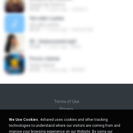
Desafio No Deserto
04:36
11 years ago
Johab O.
Vai valer a pena
Vai valer a pena
06:25
11 years ago
nathanfelip
03 - Imensuravel.mp3
05:08
11 years ago
Miriã
Posso clamar
Posso clamar
05:24
12 years ago
BRUNO
Terms of Use
Privacy
Support
We Use Cookies.
4shared uses cookies and other tracking
Do not sell my personal information
technologies to understand where our visitors are coming from and
Do not share my personal information
improve your browsing experience on our Website. By using our