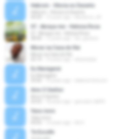
Hebrom - Vitoria no Deserto
Hebrom - Vitoria no Deserto
04:39
15 years ago
kikoterror_69
07.. Abraça-me - Heloisa Rosa
07.. Abraça-me - Heloisa Rosa
08:40
12 years ago
lari_gessica
Morar na Casa do Rei
Morar na Casa do Rei
05:19
14 years ago
elizacaxias
Eu Navegarei
Eu Navegarei
03:06
14 years ago
daianerocha.icm
Amo O Senhor
Amo O Senhor
03:55
18 years ago
geovane-tdb93
Vaso novo
Vaso novo
04:05
14 years ago
Ad V.
Te Escolhi
Te Escolhi