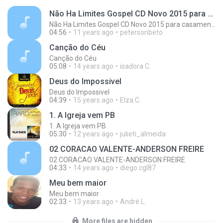
Não Ha Limites Gospel CD Novo 2015 para casamento casal musica romantica
Não Ha Limites Gospel CD Novo 2015 para casamento casal musica romantica
04:56
11 years ago
petersonbeto
Canção do Céu
Canção do Céu
05:08
14 years ago
isadora C.
Deus do Impossivel
Deus do Impossivel
04:39
15 years ago
Elza C.
1. A Igreja vem PB
1. A Igreja vem PB
05:30
12 years ago
julieti_almeida
02 CORACAO VALENTE-ANDERSON FREIRE
02 CORACAO VALENTE-ANDERSON FREIRE
04:33
14 years ago
diego.cgl87
Meu bem maior
Meu bem maior
02:33
13 years ago
André L.
More files are hidden