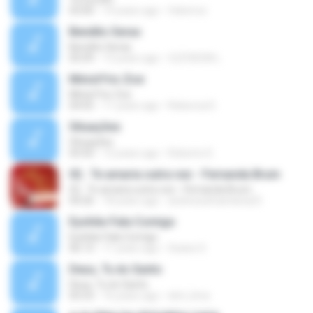
03:00
14 years ago
felixmvz
Bendito Seras
Bendito Seras
05:09
13 years ago
CLÉVISON L.
Minist?rio Zoe
Minist?rio Zoe
04:05
11 years ago
Rebecca D.
Situações
Situações
03:50
12 years ago
Roberto D.
02.. Te amaria outra vez - Fernanda Brum
02.. Te amaria outra vez - Fernanda Brum
04:26
18 years ago
andressafsantana23
Eyshila-Fala Comigo
Eyshila-Fala Comigo
06:13
11 years ago
Geane S.
Deus, Tu és Santo
Deus, Tu és Santo
05:53
16 years ago
dml_lima