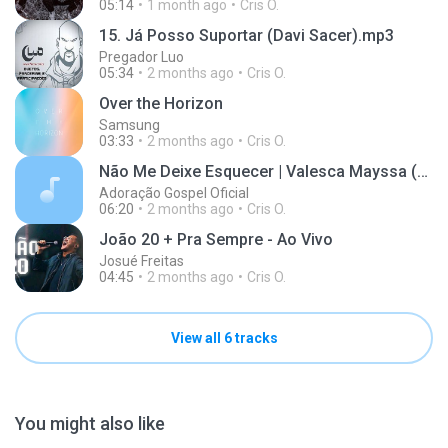
05:14
1 month ago
Cris O.
15. Já Posso Suportar (Davi Sacer).mp3
Pregador Luo
05:34
2 months ago
Cris O.
Over the Horizon
Samsung
03:33
2 months ago
Cris O.
Não Me Deixe Esquecer | Valesca Mayssa (Single 2026 Ao Vivo)
Adoração Gospel Oficial
06:20
2 months ago
Cris O.
João 20 + Pra Sempre - Ao Vivo
Josué Freitas
04:45
2 months ago
Cris O.
View all 6 tracks
You might also like