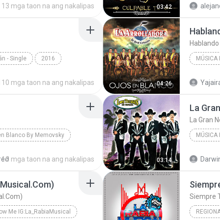
13 mga taon na ang nakalipas
alejan
03:42
Música mexicana
Habland
Hablando 
án - Single
2016
MÚSICA
é de Mesillas
Música Mexicana
2015
d
10 mga taon na ang nakalipas
Yajair
04:26
La Gra
La Gran 
en Blanco By Memovsky
MÚSICA
La Arrolladora Banda el Limón de Rene Camacho
Música 
red
10 mga taon na ang nakalipas
Darwin
03:14
La Gran
aMusical.Com)
al.Com)
Siempre 
low Me IG:La_RabiaMusical
REGION