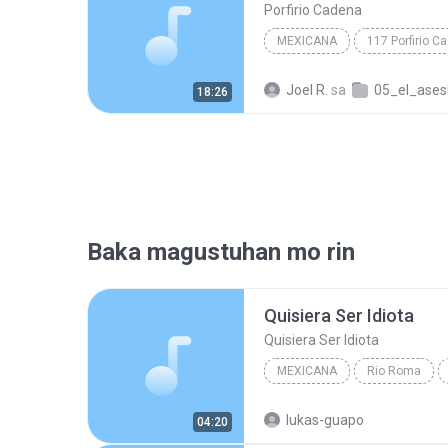
Porfirio Cadena
MEXICANA
Porfirio Cadena
Joel R.
sa
05_el_ases
18:26
Baka magustuhan mo rin
Quisiera Ser Idiota
Quisiera Ser Idiota
MEXICANA
Rio Roma
Quisiera Ser Idiota
Rio R
lukas-guapo
04:20