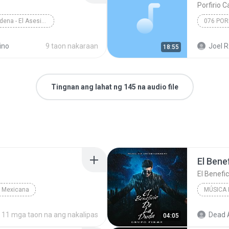
Porfirio 
117 Porfirio Cadena - El Asesino
Porfirio
ino
9 taon nakaraan
Joel R
18:55
Tingnan ang lahat ng 145 na audio file
El Bene
El Benefi
Mexicana
MÚSICA
oma
El Benef
11 mga taon na ang nakalipas
Dead 
04:05
Grupo Fi