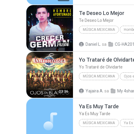
Te Deseo Lo Mejor
Te Deseo Lo Mejor
MÚSICA MEXICANA
2016
Música mexicana
Daniel L.
sa
CG-HA20
02:44
Te Deseo Lo Mejor
Yo Trataré de Olvidart
Yo Trataré de Olvidarte
MÚSICA MEXICANA
Ojos 
2015
Yo Trataré de Olvida
Yajaira A.
sa
My 4sha
03:36
La Arrolladora Banda el Limón de Rene Camacho
Ya Es Muy Tarde
Ya Es Muy Tarde
MÚSICA MEXICANA
2009
Ya Es Muy Tarde