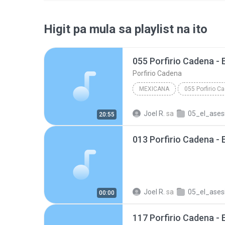
Higit pa mula sa playlist na ito
055 Porfirio Cadena - 
Porfirio Cadena
MEXICANA
Porfirio Cadena
Joel R.
sa
05_el_ases
20:55
013 Porfirio Cadena - 
Joel R.
sa
05_el_ases
00:00
117 Porfirio Cadena - 