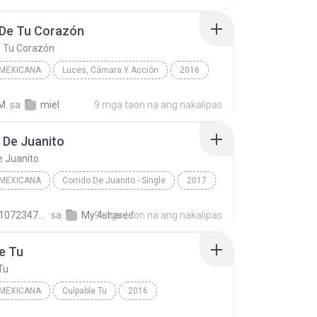
 De Tu Corazón
e Tu Corazón
 MEXICANA
Luces, Cámara Y Acción
2016
e Tu Corazón
Música Mexicana
M.
sa
miel
9 mga taon na ang nakalipas
os Sebastianes
 De Juanito
e Juanito
 MEXICANA
Corrido De Juanito - Single
2017
50
Música mexicana
Corrido De Juanito
fb821107234737171.fa7a1412
sa
My 4shared
9 mga taon na ang nakalipas
e Tu
Tu
 MEXICANA
Culpable Tu
2016
 Tu
Música Mexicana
Alta Consigna