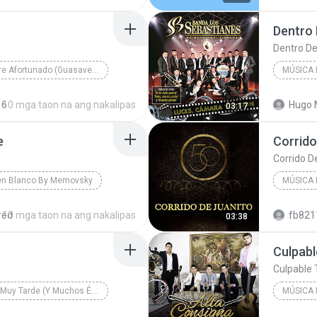
Dentro
Dentro D
Hombre Afortunado (GuasaveMp3.Com)
MÚSICA
Crecer German
Dentro D
16
10 mga taon na ang nakalipas
Hugo 
03:17
Banda L
e
Corrido
Corrido D
en Blanco By Memovsky
MÚSICA
rte
Calibre 
red
10 mga taon na ang nakalipas
03:38
Música mexicana
Culpabl
Culpable 
Ya Es Muy Tarde (Y Muchos Éxitos Más)
MÚSICA
Culpable