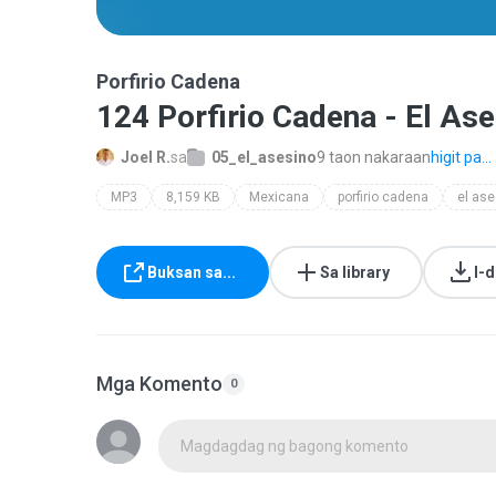
Porfirio Cadena
124 Porfirio Cadena - El As
Joel R.
sa
05_el_asesino
9 taon nakaraan
higit pa...
MP3
8,159 KB
Mexicana
porfirio cadena
el ase
Buksan sa...
Sa library
I-
Mga Komento
0
Magdagdag ng bagong komento