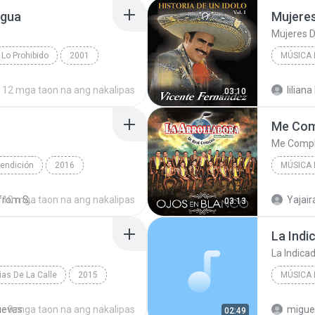
egua
Mujeres
Mujeres D
 Lo Prohibido
2001
MÚSICA
Alicia Villareal
Música 
12 mga taon na ang nakalipas
liliana
03:10
Vicente
Me Com
Me Comp
endición
2016
MÚSICA
 Mexicana
2015
10 mga taon na ang nakalipas
Shared from SM-G531H
Yajair
03:13
La Indi
La Indica
ias De La Calle
2015
MÚSICA
ando
Musica Mexicana
La Indic
uevas
9 mga taon na ang nakalipas
miguel
02:49