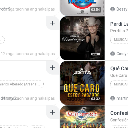
Mi Niña Mujer (LaRabiaMusical.Com)
10 mga taon na ang nakalipas
Shared from SM-A510M
Bessy 
03:54
Regional Mexicana
Regiona
Perdi L
Perdi La 
ANA, GRUPERA
MUSICA
2005
La Brissa
Perdi La
12 mga taon na ang nakalipas
Cindy 
02:38
Latina, Regional Mexicana, Grupera
Qué Ca
Qué Caro
Movimiento Alterado (Arsenal De Corridos) Top 20
MÚSICA
-El J1
Musica Mexicana
2016
10 mga taon na ang nakalipas
Shared from SM-G531H
martin
03:32
Música 
Confes
Confesió