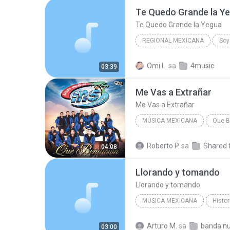
Te Quedo Grande la Y
Te Quedo Grande la Yegua
REGIONAL MEXICANA
Soy
Te Quedo Grande la Yegua
Omi L.
sa
4music
03:39
Regional Mexicana
Me Vas a Extrañar
Me Vas a Extrañar
MÚSICA MEXICANA
Que B
Me Vas a Extrañar
Música
Roberto P.
sa
04:08
Banda Sinaloense MS de Sergio Lizarraga
Llorando y tomando
Llorando y tomando
MUSICA MEXICANA
Histor
Calibre 50
Llorando y tom
Arturo M.
sa
banda n
03:00