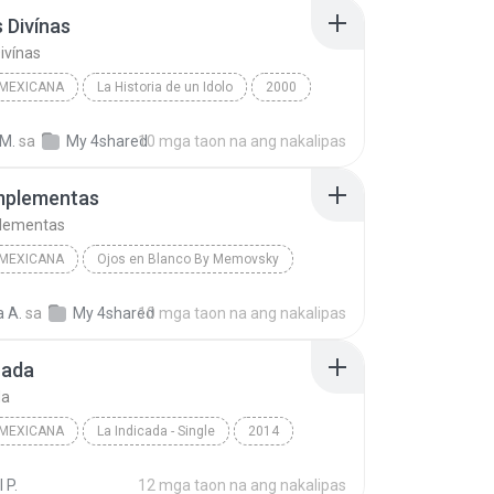
 Divínas
ivínas
 MEXICANA
La Historia de un Idolo
2000
Mexicana
Mujeres Divínas
 M.
sa
My 4shared
10 mga taon na ang nakalipas
 Fernández
plementas
lementas
 MEXICANA
Ojos en Blanco By Memovsky
Me Complementas
a A.
sa
My 4shared
10 mga taon na ang nakalipas
La Arrolladora Banda el Limón de Rene Camacho
Música mexicana
cada
da
 MEXICANA
La Indicada - Single
2014
ada
Kevin Ortiz
Música mexicana
 P.
12 mga taon na ang nakalipas