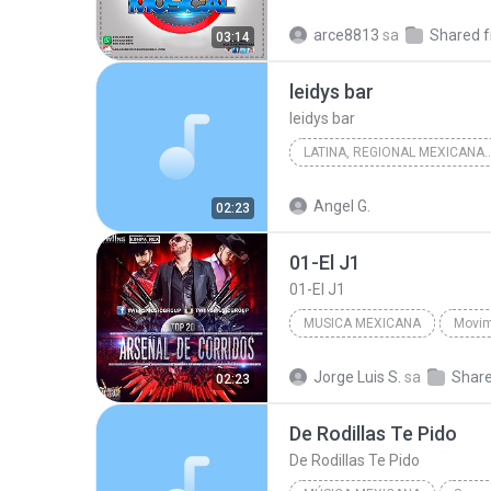
2016
arce8813
sa
03:14
Los Angeles Azules Ft. Ha-Ash
leidys bar
leidys bar
LATINA, REGIONAL MEXIC
Las Mejores Cumbias Y Rancheras
Angel G.
02:23
leidys bar
01-El J1
01-El J1
MUSICA MEXICANA
2015
El Komander
01
Jorge Luis S.
sa
02:23
De Rodillas Te Pido
De Rodillas Te Pido