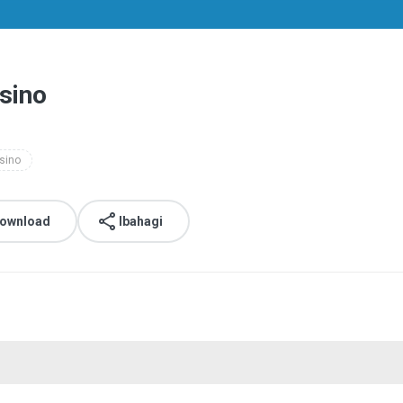
esino
sino
download
Ibahagi