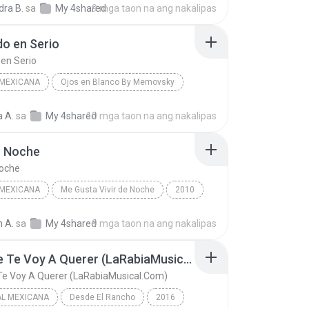
dra B.
sa
My 4shared
9 mga taon na ang nakalipas
o en Serio
en Serio
 MEXICANA
Ojos en Blanco By Memovsky
Hablando en Serio
a A.
sa
My 4shared
10 mga taon na ang nakalipas
La Arrolladora Banda el Limón de Rene Camacho
Música mexicana
n Noche
Noche
 MEXICANA
Me Gusta Vivir de Noche
2010
Mexicana
Los Tucanes de Tijuana
 A.
sa
My 4shared
9 mga taon na ang nakalipas
 Noche
Siempre Te Voy A Querer (LaRabiaMusical.Com)
Te Voy A Querer (LaRabiaMusical.Com)
AL MEXICANA
Desde El Rancho
2016