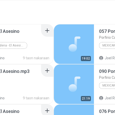
El Asesino
057 Por
Porfirio 
055 Porfirio Cadena - El Asesino
MEXICA
Porfirio
ino
9 taon nakaraan
Joel R
19:02
El Asesino.mp3
090 Por
Porfirio 
MEXICA
ino
9 taon nakaraan
Joel R
21:19
El Asesino
076 Por