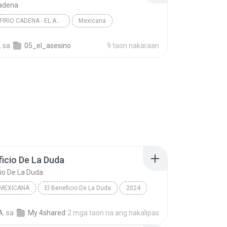
Cadena
076 PORFIRIO CADENA - EL ASESINO
Mexicana
 Cadena
.
sa
05_el_asesino
9 taon nakaraan
ficio De La Duda
cio De La Duda
 MEXICANA
El Beneficio De La Duda
2024
icio De La Duda
Música Mexicana
A.
sa
My 4shared
2 mga taon na ang nakalipas
rme