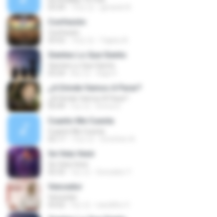
03:34
10년 전
gerardo N.
Confesión
Confesión
03:52
10년 전
Yajaira A.
Sientes Lo Que Siento
Sientes Lo Que Siento
03:24
8년 전
Olga H.
¿A Dónde Vamos A Parar?
¿A Dónde Vamos A Parar?
03:49
5년 전
Enma S.
Cuanto Me Cuesta
Cuanto Me Cuesta
02:17
13년 전
Gretchen A.
Se Veía Venir
Se Veía Venir
02:33
3년 전
Gonzalez Y.
Vencedor
Vencedor
03:02
9년 전
nanditho V.