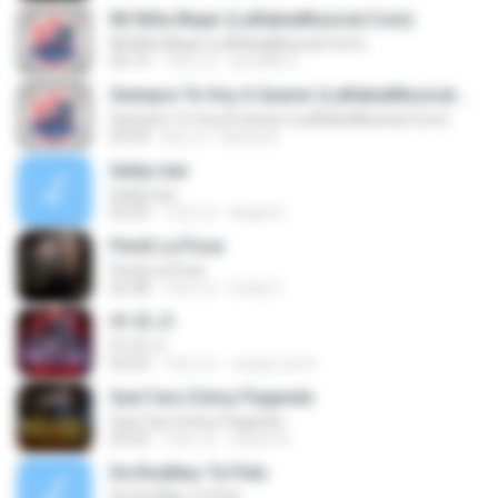
Mi Niña Mujer (LaRabiaMusical.Com)
Mi Niña Mujer (LaRabiaMusical.Com)
03:14
10년 전
arce8813
Siempre Te Voy A Querer (LaRabiaMusical.Com)
Siempre Te Voy A Querer (LaRabiaMusical.Com)
03:54
8년 전
Bessy N.
leidys bar
leidys bar
02:23
12년 전
Angel G.
Perdi La Pose
Perdi La Pose
02:38
10년 전
Cindy C.
01-El J1
01-El J1
02:23
10년 전
Jorge Luis S.
Qué Caro Estoy Pagando
Qué Caro Estoy Pagando
03:32
10년 전
martin H.
De Rodillas Te Pido
De Rodillas Te Pido