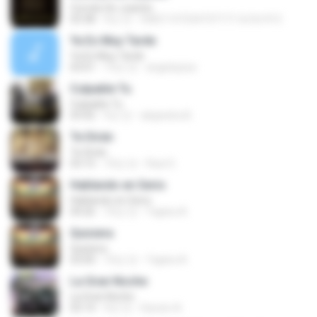
Corrido De Juanito
03:38
9년 전
fb821107234737171.fa7a1412
Ya Es Muy Tarde
Ya Es Muy Tarde
03:01
13년 전
angelopiza
Culpable Tu
Culpable Tu
03:42
9년 전
alejandra B.
Te Dirán
Te Dirán
03:15
10년 전
Raul G.
Hablando en Serio
Hablando en Serio
04:26
10년 전
Yajaira A.
Quisiera
Quisiera
03:00
10년 전
Yajaira A.
La Gran Noche
La Gran Noche
03:14
9년 전
Darwin A.