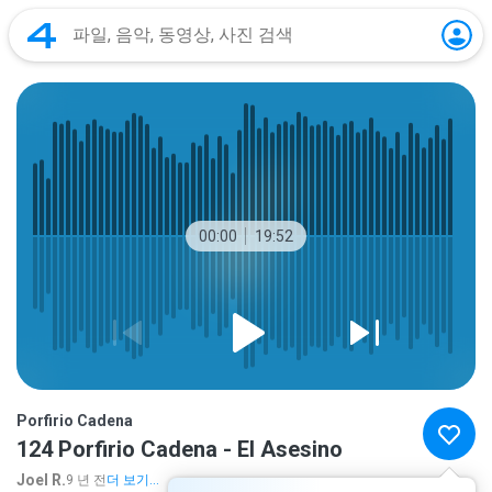
00:00
19:52
Porfirio Cadena
124 Porfirio Cadena - El Asesino
Joel R.
9 년 전
더 보기...