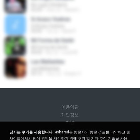
No Logré Olvidarte
03:29
10년 전
Daniel L.
Si Acaso Vuelves
Si Acaso Vuelves
03:05
7년 전
Karla P.
Mi Forma de Sentir
Mi Forma de Sentir
04:03
8년 전
Lucia M.
Las Mañanitas
Las Mañanitas
03:15
10년 전
Guayo V.
이용약관
개인정보
지원
내 개인 정보를 판매하지 마십시오
당사는 쿠키를 사용합니다.
4shared는 방문자의 방문 경로를 파악하고 웹
내 개인 정보를 공유하지 마십시오
사이트에서의 탐색 경험을 개선하기 위해 쿠키 및 기타 추적 기술을 사용