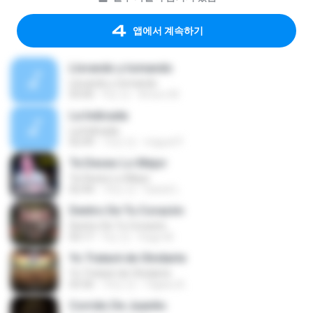
앱에서 계속하기
Llorando y tomando
Llorando y tomando
03:00
9년 전
Arturo M.
La Indicada
La Indicada
02:49
12년 전
miguel P.
Te Deseo Lo Mejor
Te Deseo Lo Mejor
02:44
10년 전
Daniel L.
Dentro De Tu Corazón
Dentro De Tu Corazón
03:17
9년 전
Hugo M.
Yo Trataré de Olvidarte
Yo Trataré de Olvidarte
03:36
10년 전
Yajaira A.
Corrido De Juanito