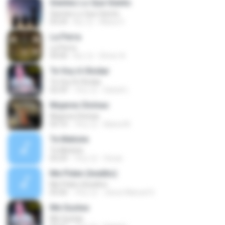
Sientes Lo Que Siento
Sientes Lo Que Siento
03:24
8년 전
Maria V.
La Perra
La Perra
04:00
8년 전
Elmer A.
Te Voy A Olvidar
Te Voy A Olvidar
02:59
10년 전
Daniel L.
Mujeres Divínas
Mujeres Divínas
03:10
10년 전
liliana M.
Te Metiste
Te Metiste
03:29
10년 전
Oscar .
Me Piden (Inedito)
Me Piden (Inedito)
05:06
10년 전
Jesus Manuel S.
Me Gustas
Me Gustas