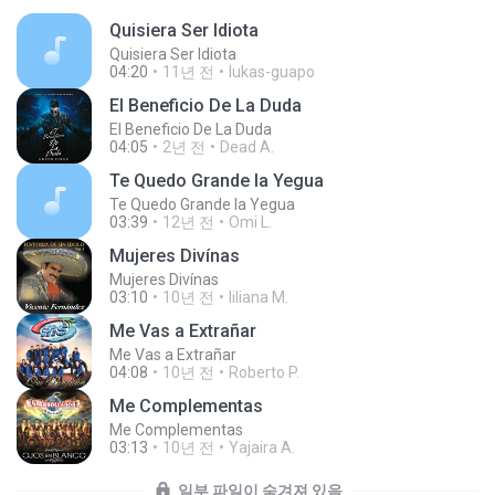
Quisiera Ser Idiota
Quisiera Ser Idiota
04:20
11년 전
lukas-guapo
El Beneficio De La Duda
El Beneficio De La Duda
04:05
2년 전
Dead A.
Te Quedo Grande la Yegua
Te Quedo Grande la Yegua
03:39
12년 전
Omi L.
Mujeres Divínas
Mujeres Divínas
03:10
10년 전
liliana M.
Me Vas a Extrañar
Me Vas a Extrañar
04:08
10년 전
Roberto P.
Me Complementas
Me Complementas
03:13
10년 전
Yajaira A.
일부 파일이 숨겨져 있음