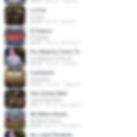
03:27
10년 전
Daniel L.
Le Creí
Le Creí
03:20
9년 전
Gloria R.
El Payaso
El Payaso
03:16
9년 전
antonny S.
Por Mujeres Como Tú
Por Mujeres Como Tú
03:18
10년 전
Daniel L.
Confesión
Confesión
03:52
10년 전
Yajaira A.
Vas A Estar Bien
Vas A Estar Bien
03:57
9년 전
jose juan S.
Mi Último Deseo
Mi Último Deseo
02:53
9년 전
Ramses S.
No Logré Olvidarte