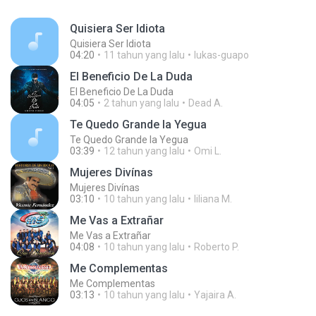
Quisiera Ser Idiota
Quisiera Ser Idiota
04:20
11 tahun yang lalu
lukas-guapo
El Beneficio De La Duda
El Beneficio De La Duda
04:05
2 tahun yang lalu
Dead A.
Te Quedo Grande la Yegua
Te Quedo Grande la Yegua
03:39
12 tahun yang lalu
Omi L.
Mujeres Divínas
Mujeres Divínas
03:10
10 tahun yang lalu
liliana M.
Me Vas a Extrañar
Me Vas a Extrañar
04:08
10 tahun yang lalu
Roberto P.
Me Complementas
Me Complementas
03:13
10 tahun yang lalu
Yajaira A.