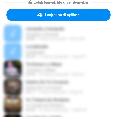
Lebih banyak file disembunyikan
Lanjutkan di aplikasi
Llorando y tomando
Llorando y tomando
03:00
9 tahun yang lalu
Arturo M.
La Indicada
La Indicada
02:49
12 tahun yang lalu
miguel P.
Te Deseo Lo Mejor
Te Deseo Lo Mejor
02:44
10 tahun yang lalu
Daniel L.
Dentro De Tu Corazón
Dentro De Tu Corazón
03:17
9 tahun yang lalu
Hugo M.
Yo Trataré de Olvidarte
Yo Trataré de Olvidarte
03:36
10 tahun yang lalu
Yajaira A.