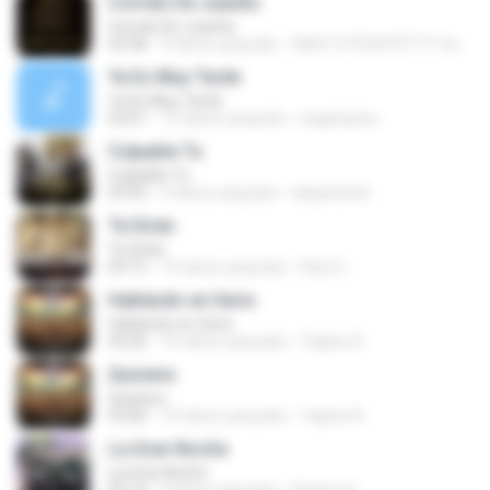
Corrido De Juanito
Corrido De Juanito
03:38
9 tahun yang lalu
fb821107234737171.fa7a1412
Ya Es Muy Tarde
Ya Es Muy Tarde
03:01
13 tahun yang lalu
angelopiza
Culpable Tu
Culpable Tu
03:42
9 tahun yang lalu
alejandra B.
Te Dirán
Te Dirán
03:15
10 tahun yang lalu
Raul G.
Hablando en Serio
Hablando en Serio
04:26
10 tahun yang lalu
Yajaira A.
Quisiera
Quisiera
03:00
10 tahun yang lalu
Yajaira A.
La Gran Noche
La Gran Noche