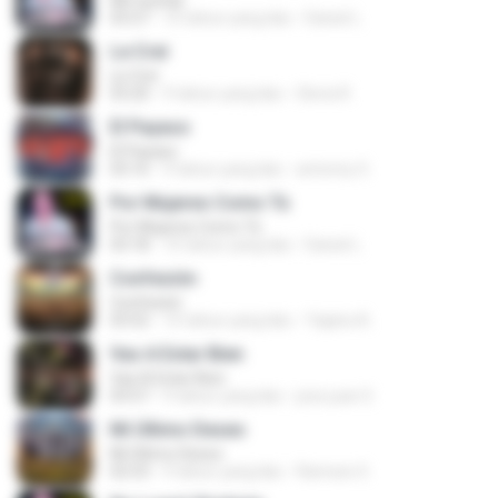
Me Gustas
03:27
10 tahun yang lalu
Daniel L.
Le Creí
Le Creí
03:20
9 tahun yang lalu
Gloria R.
El Payaso
El Payaso
03:16
9 tahun yang lalu
antonny S.
Por Mujeres Como Tú
Por Mujeres Como Tú
03:18
10 tahun yang lalu
Daniel L.
Confesión
Confesión
03:52
10 tahun yang lalu
Yajaira A.
Vas A Estar Bien
Vas A Estar Bien
03:57
9 tahun yang lalu
jose juan S.
Mi Último Deseo
Mi Último Deseo
02:53
9 tahun yang lalu
Ramses S.