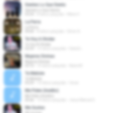
Sientes Lo Que Siento
Sientes Lo Que Siento
03:24
8 tahun yang lalu
Maria V.
La Perra
La Perra
04:00
8 tahun yang lalu
Elmer A.
Te Voy A Olvidar
Te Voy A Olvidar
02:59
10 tahun yang lalu
Daniel L.
Mujeres Divínas
Mujeres Divínas
03:10
10 tahun yang lalu
liliana M.
Te Metiste
Te Metiste
03:29
10 tahun yang lalu
Oscar .
Me Piden (Inedito)
Me Piden (Inedito)
05:06
10 tahun yang lalu
Jesus Manuel S.
Me Gustas