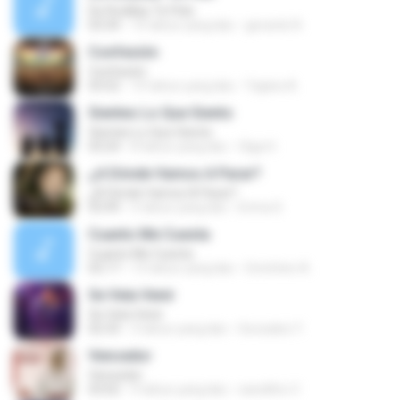
De Rodillas Te Pido
03:34
10 tahun yang lalu
gerardo N.
Confesión
Confesión
03:52
10 tahun yang lalu
Yajaira A.
Sientes Lo Que Siento
Sientes Lo Que Siento
03:24
8 tahun yang lalu
Olga H.
¿A Dónde Vamos A Parar?
¿A Dónde Vamos A Parar?
03:49
5 tahun yang lalu
Enma S.
Cuanto Me Cuesta
Cuanto Me Cuesta
02:17
13 tahun yang lalu
Gretchen A.
Se Veía Venir
Se Veía Venir
02:33
3 tahun yang lalu
Gonzalez Y.
Vencedor
Vencedor
03:02
9 tahun yang lalu
nanditho V.