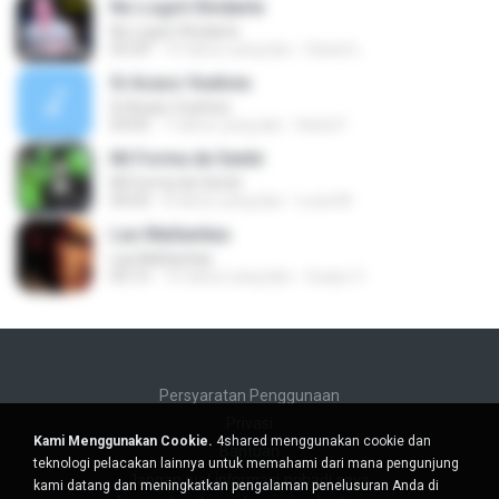
No Logré Olvidarte
No Logré Olvidarte
03:29
10 tahun yang lalu
Daniel L.
Si Acaso Vuelves
Si Acaso Vuelves
03:05
7 tahun yang lalu
Karla P.
Mi Forma de Sentir
Mi Forma de Sentir
04:03
8 tahun yang lalu
Lucia M.
Las Mañanitas
Las Mañanitas
03:15
10 tahun yang lalu
Guayo V.
Persyaratan Penggunaan
Privasi
Kami Menggunakan Cookie.
4shared menggunakan cookie dan
Bantuan
teknologi pelacakan lainnya untuk memahami dari mana pengunjung
Jangan jual informasi pribadi saya
kami datang dan meningkatkan pengalaman penelusuran Anda di