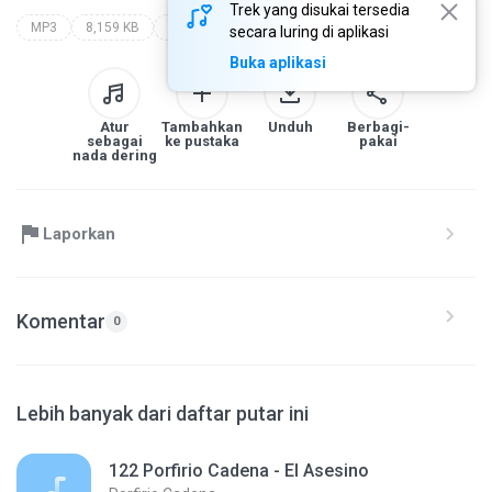
Trek yang disukai tersedia
MP3
8,159 KB
Mexicana
porfirio cadena
el asesino
secara luring di aplikasi
Buka aplikasi
Atur
Tambahkan
Unduh
Berbagi-
sebagai
ke pustaka
pakai
nada dering
Laporkan
Komentar
0
Lebih banyak dari daftar putar ini
122 Porfirio Cadena - El Asesino