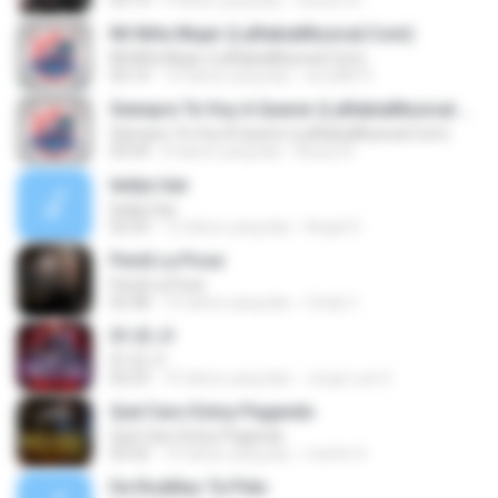
03:14
9 tahun yang lalu
Darwin A.
Mi Niña Mujer (LaRabiaMusical.Com)
Mi Niña Mujer (LaRabiaMusical.Com)
03:14
10 tahun yang lalu
arce8813
Siempre Te Voy A Querer (LaRabiaMusical.Com)
Siempre Te Voy A Querer (LaRabiaMusical.Com)
03:54
8 tahun yang lalu
Bessy N.
leidys bar
leidys bar
02:23
12 tahun yang lalu
Angel G.
Perdi La Pose
Perdi La Pose
02:38
10 tahun yang lalu
Cindy C.
01-El J1
01-El J1
02:23
10 tahun yang lalu
Jorge Luis S.
Qué Caro Estoy Pagando
Qué Caro Estoy Pagando
03:32
10 tahun yang lalu
martin H.
De Rodillas Te Pido