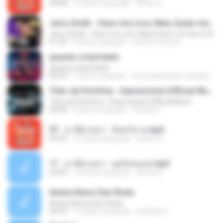
04:08
12 tahun yang lalu
Arnun S.
Jerry Smith - Deus me Livre, Mais Quem me Dera [ Á
Jerry Smith - Deus me Livre, Mais Quem me Dera [ Á
01:22
8 tahun yang lalu
Sandra mara A.
quando a bad bater
quando a bad bater
02:59
7 tahun yang lalu
Any Isabela Néri Castilho
Tribo da Periferia - Imprevisível (Official Music
Tribo da Periferia - Imprevisível (Official Music
04:08
8 tahun yang lalu
Rafael S.
07 - มาลีฮวนน่า - จันทร์ฉาย.mp3
03:56
12 tahun yang lalu
siaiew S.
11 - มาลีฮวนน่า - มุดก้อนเมฆ.mp3
04:49
12 tahun yang lalu
Arnun S.
Antara Benci Dan Rindu
Antara Benci Dan Rindu
04:52
10 tahun yang lalu
Sulistija H.