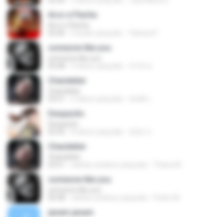
02:56
3 tahun yang lalu
Julia Maria S.
Arco e Flecha
Arco e Flecha
02:46
6 bulan yang lalu
Tahissa P.
someone like you
someone like you
05:08
4 tahun yang lalu
จํารัส พ.
Chandelier
Chandelier
03:51
2 tahun yang lalu
สัมพัน์ เ.
Despacito
Despacito
02:42
8 tahun yang lalu
희영 이.
Chandelier
Chandelier
03:51
sekitar setahun yang lalu
Thiara M.
someone like you
someone like you
05:08
sekitar setahun yang lalu
Pedro M.
janam janam