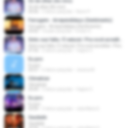
Só de olhar (Ao vivo)
Só de olhar (Ao vivo)
03:56
2 tahun yang lalu
Karen P.
Ferrugem - Arrependidaço (Sentimento)
Ferrugem - Arrependidaço (Sentimento)
03:02
5 bulan yang lalu
Evelyn S.
Sinto sua falta / É natural / Pra você acreditar / Pirata e tesouro (Ao vivo)
Sinto sua falta / É natural / Pra você acreditar / Pirata e tesouro (Ao vivo)
07:32
2 tahun yang lalu
Vagner E.
Eu juro
Eu juro
03:27
6 tahun yang lalu
Jessica M.
Climatizar
Climatizar
03:09
2 tahun yang lalu
Vagner E.
Eu juro
Eu juro
03:09
3 tahun yang lalu
Julia Maria S.
Saudade
Saudade