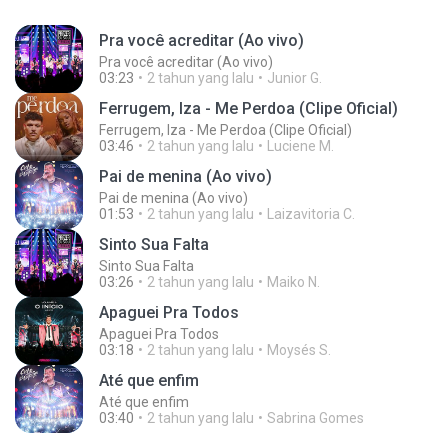
Pra você acreditar (Ao vivo)
Pra você acreditar (Ao vivo)
03:23
2 tahun yang lalu
Junior G.
Ferrugem, Iza - Me Perdoa (Clipe Oficial)
Ferrugem, Iza - Me Perdoa (Clipe Oficial)
03:46
2 tahun yang lalu
Luciene M.
Pai de menina (Ao vivo)
Pai de menina (Ao vivo)
01:53
2 tahun yang lalu
Laizavitoria C.
Sinto Sua Falta
Sinto Sua Falta
03:26
2 tahun yang lalu
Maiko N.
Apaguei Pra Todos
Apaguei Pra Todos
03:18
2 tahun yang lalu
Moysés S.
Até que enfim
Até que enfim
03:40
2 tahun yang lalu
Sabrina Gomes