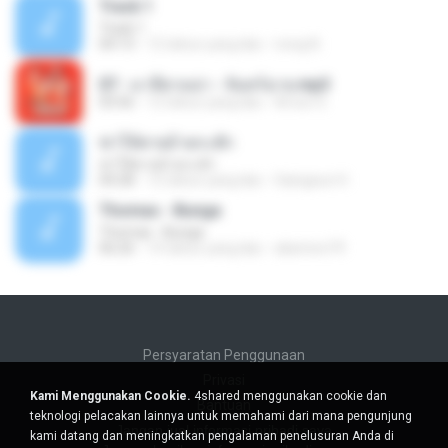
Track 1
Track 1
04:13
12 tahun yang lalu
nong N.
07 - มาลีฮวนน่า - จันทร์ฉาย.mp3
03:56
12 tahun yang lalu
Arnun S.
ฆ่าให้ตายอ้ายกะฮัก
ฆ่าให้ตายอ้ายกะฮัก
04:28
12 tahun yang lalu
Saingeun H.
Thomas - Bunga
Thomas - Bunga
06:26
14 tahun yang lalu
aliantoni79
Persyaratan Penggunaan
Privasi
Kami Menggunakan Cookie.
4shared menggunakan cookie dan
Bantuan
teknologi pelacakan lainnya untuk memahami dari mana pengunjung
Jangan jual informasi pribadi saya
kami datang dan meningkatkan pengalaman penelusuran Anda di