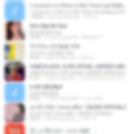
รวมเพลงสากล ฟังสบาย ชิลๆ ใหม่ล่าสุด ฮิตติดหู 2016-2017
รวมเพลงสากล ฟังสบาย ชิลๆ ใหม่ล่าสุด ฮิตติดหู 2016-2017
1:00:33
8 tahun yang lalu
ฟ้าใส ค.
Sino Nga Ba Siya
Sino Nga Ba Siya
03:46
14 tahun yang lalu
Marione S.
주저하는 연인들을 위해
주저하는 연인들을 위해
04:26
7 tahun yang lalu
태훈 김.
CANETA AZUL CLIPE OFICIAL (VERSÃO ARROCHA)
CANETA AZUL CLIPE OFICIAL (VERSÃO ARROCHA)
01:01
7 tahun yang lalu
Fernanda Lima de Lima
¤¹ÁÕ»ÃÐÇÑµÔ
¤¹ÁÕ»ÃÐÇÑµÔ
03:26
15 tahun yang lalu
n_oi_pooh
อย่าฟ้าวได้บ่ | พลอย ศศิธร【AUDIO OFFICIAL】
อย่าฟ้าวได้บ่ | พลอย ศศิธร【AUDIO OFFICIAL】
03:54
7 tahun yang lalu
มาลีนา ฮ.
12 - มาลีฮวนน่า - มายา.mp3