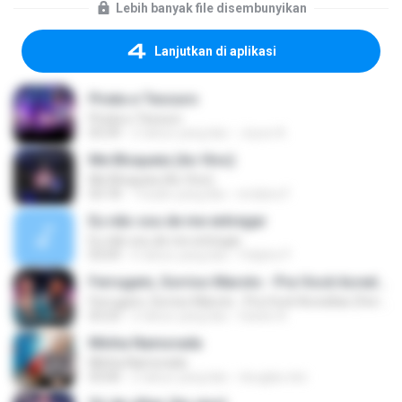
Lebih banyak file disembunyikan
Lanjutkan di aplikasi
Pirata e Tesouro
Pirata e Tesouro
03:39
2 tahun yang lalu
Joyce A.
Me Bloqueia (Ao Vivo)
Me Bloqueia (Ao Vivo)
03:18
7 bulan yang lalu
endaira F.
Eu não sou de me entregar
Eu não sou de me entregar
03:09
6 tahun yang lalu
Feliphe P.
Ferrugem, Sorriso Maroto - Pra Você Acreditar (Ferrugem 10 Anos - Ao Vivo)
Ferrugem, Sorriso Maroto - Pra Você Acreditar (Ferrugem 10 Anos - Ao Vivo)
03:23
2 tahun yang lalu
Danilo A.
Minha Namorada
Minha Namorada
03:00
2 tahun yang lalu
douglas eloi