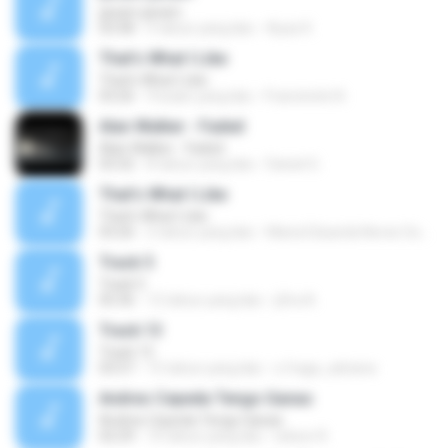
janam janam
03:58
9 tahun yang lalu
Ayaz K.
That's What I Like
That's What I Like
03:26
9 bulan yang lalu
Francinete N.
Alan Walker - Faded
Alan Walker - Faded
03:32
8 tahun yang lalu
Daniel G.
That's What I Like
That's What I Like
03:26
2 tahun yang lalu
Maria Eduarda Neves Gomes
Track 5
Track 5
05:36
12 tahun yang lalu
ji5ra A.
Track 13
Track 13
03:57
15 tahun yang lalu
s.fraga_adriana
Andres Cepeda Tengo Ganas
Andres Cepeda Tengo Ganas
02:29
10 tahun yang lalu
wilson R.