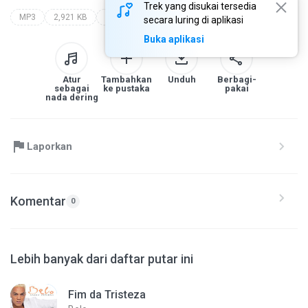
Trek yang disukai tersedia
MP3
2,921 KB
chão de estrelas (ao vivo)
ferrugem
secara luring di aplikasi
Buka aplikasi
Atur
Tambahkan
Unduh
Berbagi-
sebagai
ke pustaka
pakai
nada dering
Laporkan
Komentar
0
Lebih banyak dari daftar putar ini
Fim da Tristeza