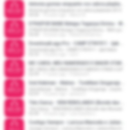
Antonia gomes enquanto voc adora playback 2013
Antonia gomes enquanto voc adora playback 2013
04:26
10 years ago
Marco A.
D'PASPOR BAND Betapa Teganya Dirimu - With Lyrics-(mp3-hits.org) - (mp3evo.com)
D'PASPOR BAND Betapa Teganya Dirimu - With Lyrics-(mp3-hits.org) - (mp3evo.com)
04:40
10 years ago
Aditya Dwitama L.
DownloadLagu.Pro - CAMP ETNY011 - Ijab Kabul
DownloadLagu.Pro - CAMP ETNY011 - Ijab Kabul
02:33
10 years ago
Lili S.
MC CAROL MEU NAMORADO E MAIOR OTARIO CLIP
MC CAROL MEU NAMORADO E MAIOR OTARIO CLIP
02:49
11 years ago
Pollyana R.
Sok Kekinian - Mahes - TonkNani Singaraja - (mp3evo.com)
Sok Kekinian - Mahes - TonkNani Singaraja - (mp3evo.com)
02:09
10 years ago
jessica C.
Tiito Dancy - VEM REBOLANDO (Bonde das Abusadas e Theus)
Tiito Dancy - VEM REBOLANDO (Bonde das Abusadas e Theus)
02:40
10 years ago
Luis Gustavo L.
Contigo Sempre - Larissa Manoela e Juliana Baroni (Completa)
Contigo Sempre - Larissa Manoela e Juliana Baroni (Completa)