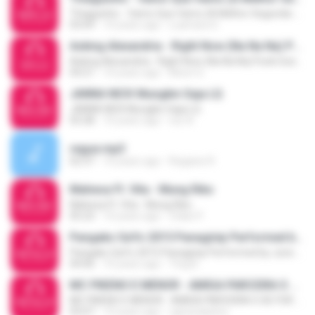
Thiaguinho - Vamo Que Vamo (A Melhor Segunda-Feira do Mundo 2016) - Bruno Pagodeiro - (mp3evo.com)
03:09
10 years ago
Luamara S.
Asking Alexandria - Right Now (Na Na Na) Punk Goes Pop Vol. 3 HD
Asking Alexandria - Right Now (Na Na Na) Punk Goes Pop Vol. 3 HD
04:21
10 years ago
Moon G.
JANNA NICK Mungkin Saja LQ
JANNA NICK Mungkin Saja LQ
03:28
10 years ago
nur A.
regue.mp3
02:37
10 years ago
Regiane R.
Mahesa Ft. Vita - Mung Riko
Mahesa Ft. Vita - Mung Riko
05:23
10 years ago
Zidan P.
Pangako SaYo 2015 Panaginip Performed by Juris Fernandez
Pangako SaYo 2015 Panaginip Performed by Juris Fernandez
04:06
10 years ago
Ting B.
MC PIKENO E MENOR - AMIGA PARCEIRA S SE FOR AMIGA SOLTEIRA
MC PIKENO E MENOR - AMIGA PARCEIRA S SE FOR AMIGA SOLTEIRA
03:07
10 years ago
cgiraodasilva