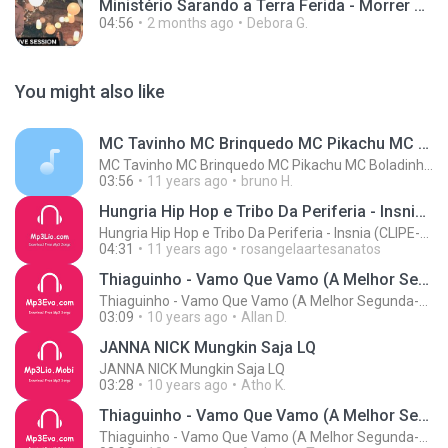
Ministério Sarando a Terra Ferida - Morrer Pra Viv
04:56
2 months ago
Debora G.
You might also like
MC Tavinho MC Brinquedo MC Pikachu MC Boladinho e MC Rick - Ela me Mamou (DJ Biel Rox)
MC Tavinho MC Brinquedo MC Pikachu MC Boladinho e MC Rick - Ela me Mamou (DJ Biel Rox)
03:56
11 years ago
bruno H.
Hungria Hip Hop e Tribo Da Periferia - Insnia (CLIPE-HD) 2015
Hungria Hip Hop e Tribo Da Periferia - Insnia (CLIPE-HD) 2015
04:31
11 years ago
rosangelaartesanatos
Thiaguinho - Vamo Que Vamo (A Melhor Segunda-Feira do Mundo 2016) - Bruno Pagodeiro - (mp3evo.com)
Thiaguinho - Vamo Que Vamo (A Melhor Segunda-Feira do Mundo 2016) - Bruno Pagodeiro - (mp3evo.com)
03:09
10 years ago
Allan D.
JANNA NICK Mungkin Saja LQ
JANNA NICK Mungkin Saja LQ
03:28
10 years ago
Atho K.
Thiaguinho - Vamo Que Vamo (A Melhor Segunda-Feira do Mundo 2016) - Bruno Pagodeiro - (mp3evo.com)
Thiaguinho - Vamo Que Vamo (A Melhor Segunda-Feira do Mundo 2016) - Bruno Pagodeiro - (mp3evo.com)