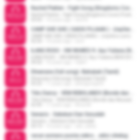
Rachel Platten - Fight Song (Kingdoms Cover) Punk Goes Pop Style Cover
Rachel Platten - Fight Song (Kingdoms Cover) Punk Goes Pop Style Cover
03:43
10 years ago
nino N.
CAMP GHE GHE ( GADIS PUJAAN ) - (mp3evo.com)
CAMP GHE GHE ( GADIS PUJAAN ) - (mp3evo.com)
02:50
10 years ago
Lili S.
ILANG ROSO - OM WAWES ft. Ayu Yuliana (NEW 2016)
ILANG ROSO - OM WAWES ft. Ayu Yuliana (NEW 2016)
04:50
10 years ago
fadil F.
Dheerane (full song)- Bahubali (Tamil)
Dheerane (full song)- Bahubali (Tamil)
05:25
11 years ago
jithingeorge05
Tiito Dancy - VEM REBOLANDO (Bonde das Abusadas e Theus)
Tiito Dancy - VEM REBOLANDO (Bonde das Abusadas e Theus)
02:40
11 years ago
Anna M.
Senario - Sebelum Dan Sesudah
Senario - Sebelum Dan Sesudah
04:14
10 years ago
zek_zahia
racun asmara yusnia zebro....edisi ciledug