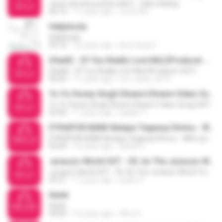
racun asmara yusnia zebro....edisi ciledug
06:10
11 years ago
comot M.
Helplessly
Helplessly
03:16
10 years ago
Ana Clicia P.
(Haell) - (If You Really Love Me) [Producer OST]
(Haell) - (If You Really Love Me) [Producer OST]
03:53
11 years ago
fon_zaza_2010
Yo Yo Honey Singh Dheere Dheere Video Song (OFFICIAL) Hrithik Roshan Sonam Kapoor
Yo Yo Honey Singh Dheere Dheere Video Song (OFFICIAL) Hrithik Roshan Sonam Kapoor
05:04
11 years ago
palash T.
D'PASPOR BAND Betapa Teganya Dirimu - With Lyrics-(mp3-hits.org) - (mp3evo.com)
D'PASPOR BAND Betapa Teganya Dirimu - With Lyrics-(mp3-hits.org) - (mp3evo.com)
04:40
10 years ago
adhell S.
Jurassic World OST - 05. As The Jurassic World Turns - Michael Giacchino
Jurassic World OST - 05. As The Jurassic World Turns - Michael Giacchino
05:31
11 years ago
pedro P.
blank
blank
04:20
10 years ago
Atho K.