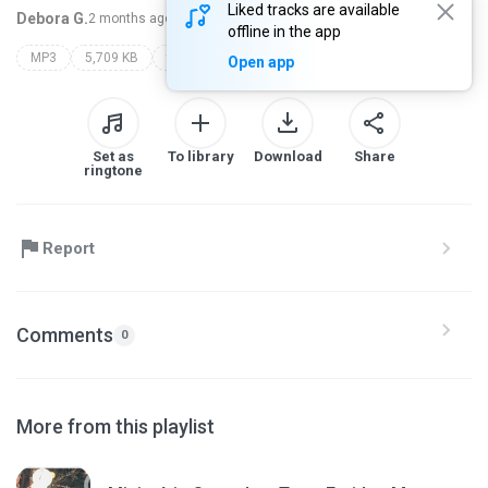
Liked tracks are available
Debora G.
2 months ago
more...
offline in the app
MP3
5,709 KB
thais alves
Open app
Set as
To library
Download
Share
ringtone
Report
Comments
0
More from this playlist