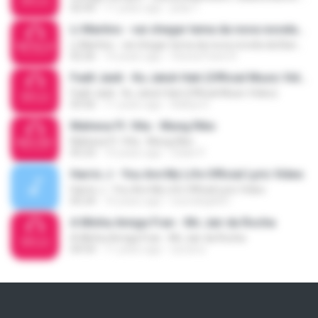
02:45
11 years ago
jeda T.
Li Martins - vai chegar tema da nova novela da Bande
Li Martins - vai chegar tema da nova novela da Bande
02:26
10 years ago
Vitoria Freire R.
Fadil Jaidi - Ku Jatuh Hati (Official Music Video)
Fadil Jaidi - Ku Jatuh Hati (Official Music Video)
03:56
11 years ago
Aditya S.
Mahesa Ft. Vita - Mung Riko
Mahesa Ft. Vita - Mung Riko
05:23
10 years ago
Zidan P.
Harris J - You Are My Life Official Lyric Video
Harris J - You Are My Life Official Lyric Video
05:24
10 years ago
nooratiqah61
A Minha Amiga Fran - Mc Jair da Rocha
A Minha Amiga Fran - Mc Jair da Rocha
04:54
11 years ago
zul.arra