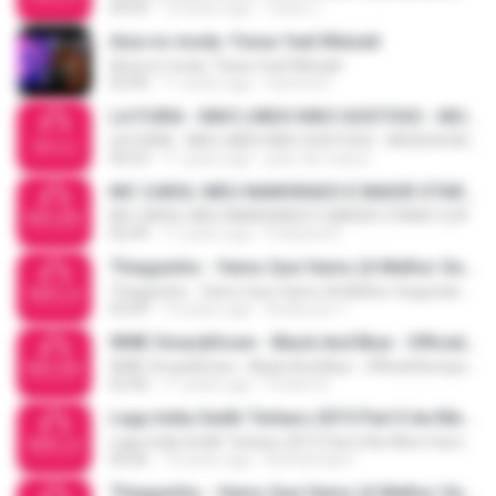
04:09
10 years ago
maria J.
Aiza no mody- Farao feat Meizah
Aiza no mody- Farao feat Meizah
03:49
11 years ago
harena R.
LA FURIA - KIKO LINDO KIKO GOSTOSO - MUSICA NOVA 2015
LA FURIA - KIKO LINDO KIKO GOSTOSO - MUSICA NOVA 2015
04:53
11 years ago
jean-de-marco
MC CAROL MEU NAMORADO E MAIOR OTARIO CLIP
MC CAROL MEU NAMORADO E MAIOR OTARIO CLIP
02:49
11 years ago
Pollyana R.
Thiaguinho - Vamo Que Vamo (A Melhor Segunda-Feira do Mundo 2016) - Bruno Pagodeiro - (mp3evo.com)
Thiaguinho - Vamo Que Vamo (A Melhor Segunda-Feira do Mundo 2016) - Bruno Pagodeiro - (mp3evo.com)
03:09
10 years ago
Anderson T.
WWE SmackDown - Black And Blue - Official Bumper Theme Song 2015
WWE SmackDown - Black And Blue - Official Bumper Theme Song 2015
02:06
11 years ago
Pritam B.
Lagu India Sedih Terbaru 2015 Part II Ae Mere Humsafar - (mp3evo.com)
Lagu India Sedih Terbaru 2015 Part II Ae Mere Humsafar - (mp3evo.com)
04:26
10 years ago
Nurhamida F.
Thiaguinho - Vamo Que Vamo (A Melhor Segunda-Feira do Mundo 2016) - Bruno Pagodeiro - (mp3evo.com)