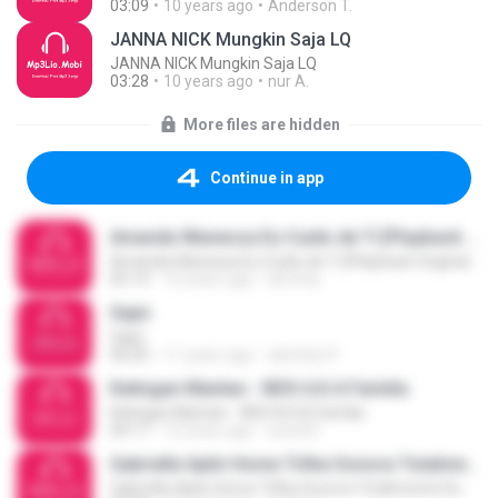
03:09
10 years ago
Anderson T.
JANNA NICK Mungkin Saja LQ
JANNA NICK Mungkin Saja LQ
03:28
10 years ago
nur A.
More files are hidden
Continue in app
Amanda Wanessa Eu Cuido de Ti [Playback Original] - (mp3evo.com)
Amanda Wanessa Eu Cuido de Ti [Playback Original] - (mp3evo.com)
05:14
10 years ago
skrchta
Sajni
Sajni
06:05
11 years ago
darshan P.
Kelingan Mantan - NDX A.K.A Familia
Kelingan Mantan - NDX A.K.A Familia
04:17
10 years ago
sendi R.
Gabrielle Aplin Home Trilha Sonora Totalmente Demais (Traduo) Tema Internacional de Eliza HD - (mp3evo.com)
Gabrielle Aplin Home Trilha Sonora Totalmente Demais (Traduo) Tema Internacional de Eliza HD - (mp3evo.com)