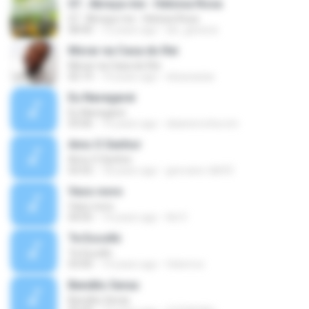
07.. Abraça-me - Heloisa Rosa
07.. Abraça-me - Heloisa Rosa
08:40
12 years ago
lari_gessica
Morar na Casa do Rei
Morar na Casa do Rei
05:19
14 years ago
elizacaxias
Eu Navegarei
Eu Navegarei
03:06
14 years ago
daianerocha.icm
Amo O Senhor
Amo O Senhor
03:55
18 years ago
geovane-tdb93
Vaso novo
Vaso novo
04:05
14 years ago
Ad V.
Te Escolhi
Te Escolhi
03:00
14 years ago
felixmvz
Bendito Seras
Bendito Seras