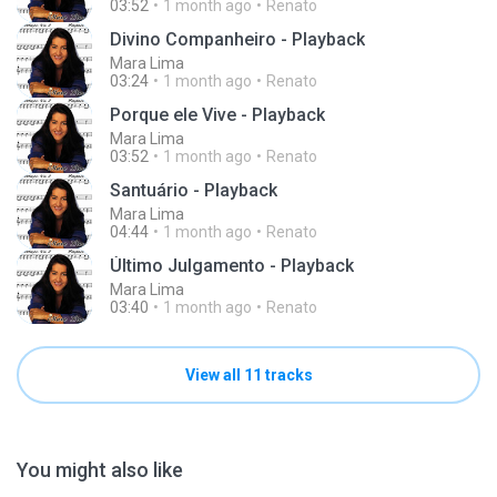
03:52
1 month ago
Renato
Divino Companheiro - Playback
Mara Lima
03:24
1 month ago
Renato
Porque ele Vive - Playback
Mara Lima
03:52
1 month ago
Renato
Santuário - Playback
Mara Lima
04:44
1 month ago
Renato
Último Julgamento - Playback
Mara Lima
03:40
1 month ago
Renato
View all 11 tracks
You might also like