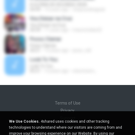
A GLÓRIA DA SEGUNDA CASA
04:49
14 years ago
chaysuedeaguiar
Vou Deixar na Cruz
Vou Deixar na Cruz
04:39
11 years ago
mauriciodias22
Posso Clamar
Posso Clamar
04:21
13 years ago
jesse_will
Look To You
Look To You
05:21
12 years ago
edumineiro_
Terms of Use
Privacy
Support
We Use Cookies.
4shared uses cookies and other tracking
Do not sell my personal information
technologies to understand where our visitors are coming from and
Do not share my personal information
improve your browsing experience on our Website. By using our