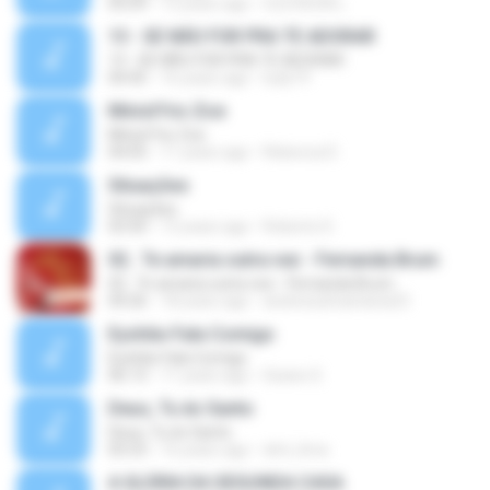
05:09
13 years ago
CLÉVISON L.
13 - SE NÃO FOR PRA TE ADORAR
13 - SE NÃO FOR PRA TE ADORAR
04:45
16 years ago
ludy19
Minist?rio Zoe
Minist?rio Zoe
04:05
11 years ago
Rebecca D.
Situações
Situações
03:50
12 years ago
Roberto D.
02.. Te amaria outra vez - Fernanda Brum
02.. Te amaria outra vez - Fernanda Brum
04:26
18 years ago
andressafsantana23
Eyshila-Fala Comigo
Eyshila-Fala Comigo
06:13
11 years ago
Geane S.
Deus, Tu és Santo
Deus, Tu és Santo
05:53
16 years ago
dml_lima
A GLÓRIA DA SEGUNDA CASA