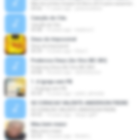
Não Ha Limites Gospel CD Novo 2015 para casamento casal musica romantica
04:56
11 years ago
petersonbeto
Canção do Céu
Canção do Céu
05:08
14 years ago
isadora C.
Deus do Impossivel
Deus do Impossivel
04:39
15 years ago
Elza C.
Poderoso Deus (Ao Vivo IBC-BH)
Poderoso Deus (Ao Vivo IBC-BH)
03:08
18 years ago
distritolouvor
1. A Igreja vem PB
1. A Igreja vem PB
05:30
12 years ago
julieti_almeida
02 CORACAO VALENTE-ANDERSON FREIRE
02 CORACAO VALENTE-ANDERSON FREIRE
04:33
14 years ago
diego.cgl87
Meu bem maior
Meu bem maior
02:33
13 years ago
André L.