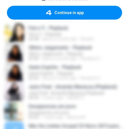
Continue in app
Fiel a Ti - Playback
Fiel a Ti - Playback
04:38
about a month ago
Renato
Último Julgamento - Playback
Último Julgamento - Playback
03:40
about a month ago
Rosanira C.
Santo Espírito - Playback
Santo Espírito - Playback
03:42
about a month ago
Rosanira C.
Juízo Final - Amanda Wanessa (Playback)
Juízo Final - Amanda Wanessa (Playback)
04:33
6 years ago
SARAH V.
Desapareceu um povo
Desapareceu um povo
03:53
7 years ago
Alcione M.
Não Ha Limites Gospel CD Novo 2015 para casamento casal musica romantica