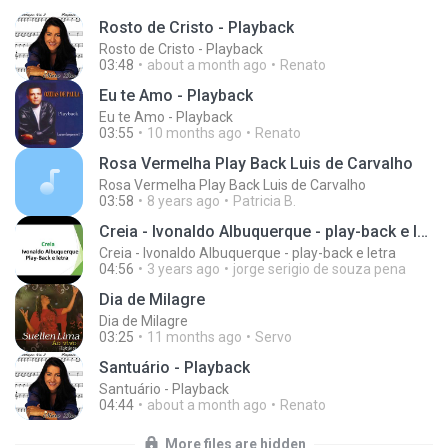
Rosto de Cristo - Playback
Rosto de Cristo - Playback
03:48
about a month ago
Renato
Eu te Amo - Playback
Eu te Amo - Playback
03:55
10 months ago
Renato
Rosa Vermelha Play Back Luis de Carvalho
Rosa Vermelha Play Back Luis de Carvalho
03:58
8 years ago
Patricia B.
Creia - Ivonaldo Albuquerque - play-back e letra
Creia - Ivonaldo Albuquerque - play-back e letra
04:56
3 years ago
jorge serigio de souza pena
Dia de Milagre
Dia de Milagre
03:25
11 months ago
Servo
Santuário - Playback
Santuário - Playback
04:44
about a month ago
Renato
More files are hidden