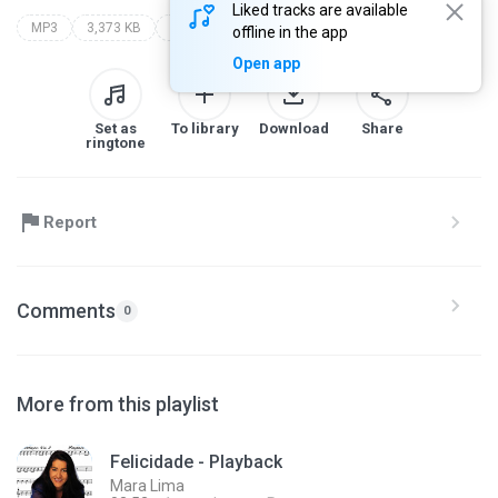
Liked tracks are available
MP3
3,373 KB
Gospel
recordações - volume 2 - playback
mara lima
offline in the app
Open app
Set as
To library
Download
Share
ringtone
Report
Comments
0
More from this playlist
Felicidade - Playback
Mara Lima