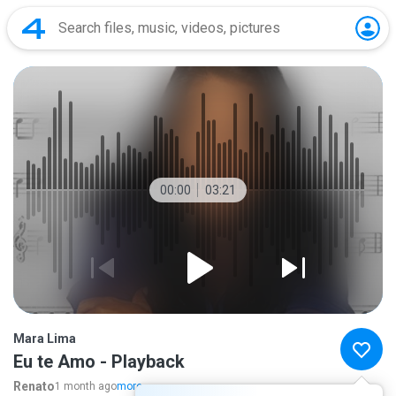
00:00
03:21
Mara Lima
Eu te Amo - Playback
Renato
1 month ago
more...