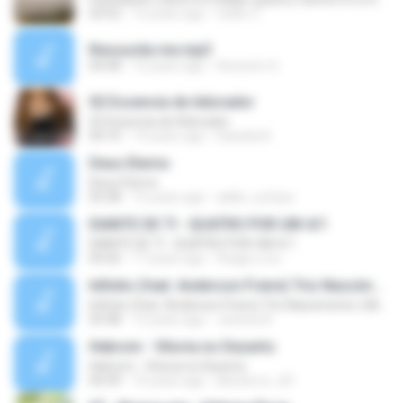
03:52
12 years ago
fatan Z.
Ressucita me.mp3
04:58
12 years ago
Hevinem S.
02 Essencia de Adorador
02 Essencia de Adorador
04:10
14 years ago
Daniela N.
Deus Eterno
Deus Eterno
03:38
15 years ago
adilio_sufasa
DIANTE DE TI - QUATRO POR UM 4/1
DIANTE DE TI - QUATRO POR UM 4/1
04:26
17 years ago
thiago.o.d.s
Infinito (feat. Anderson Freire) Trio Nascimento ( Michelle Nascimento, Wilian Nascimento e Gisele
Infinito (feat. Anderson Freire) Trio Nascimento ( Michelle Nascimento, Wilian Nascimento e Gisele
03:48
12 years ago
Jessica A.
Hebrom - Vitoria no Deserto
Hebrom - Vitoria no Deserto
04:39
15 years ago
kikoterror_69