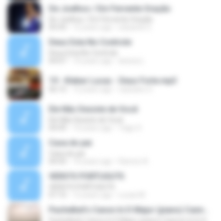
De Joelhos / Em Fervente Oração
De Joelhos / Em Fervente Oração
05:43
12 years ago
eduardo S.
Deus Esta No Controle
Deus Esta No Controle
04:07
14 years ago
larissa L.
19 - Kleber Lucas - Deus Forte.mp3
06:10
12 years ago
cassiano S.
Ele Não Desiste de Você
Ele Não Desiste de Você
04:49
14 years ago
Yago S.
Casa do pai
Casa do pai
04:43
14 years ago
Ramon A.
VERS?O PORTUGU?S
VERS?O PORTUGU?S
07:10
12 years ago
Lucas M.
Pachelbel's Canon In D Major (piano) Cannon In D, Kanon In
Pachelbel's Canon In D Major (piano) Cannon In D, Kanon In