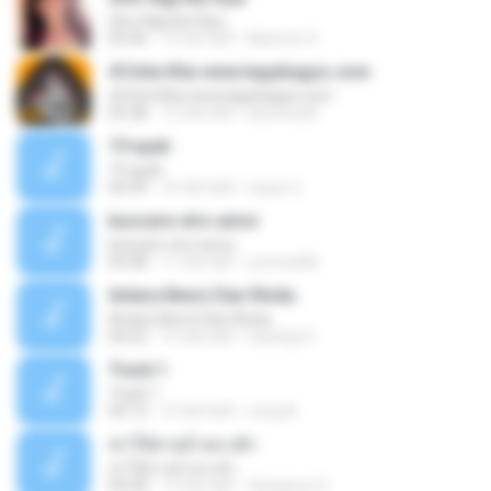
Sino Nga Ba Siya
03:46
14 साल पहले
Marione S.
#Cinta Kita www.lagubagus.com
#Cinta Kita www.lagubagus.com
05:38
15 साल पहले
arjoena20
19 ayah
19 ayah
04:39
16 साल पहले
nasar U.
buscare otro amor
buscare otro amor
05:08
11 साल पहले
yurimar86
Antara Benci Dan Rindu
Antara Benci Dan Rindu
04:52
10 साल पहले
Sulistija H.
Track 1
Track 1
04:13
12 साल पहले
nong N.
ฆ่าให้ตายอ้ายกะฮัก
ฆ่าให้ตายอ้ายกะฮัก
04:28
12 साल पहले
Saingeun H.