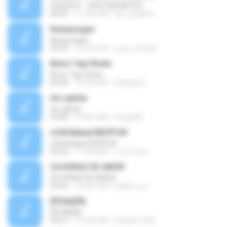
QUEDATE - CRISTIAN MEYER
04:09
11 साल पहले
dei_angelito
Kampungan
Kampungan
02:59
15 साल पहले
ucup_melodi
Benci Tapi Rindu
Benci Tapi Rindu
04:46
10 साल पहले
Sulistija H.
He sabido
He sabido
03:08
14 साल पहले
Chays83
ѕС№ёШмаґХВЗЎС№
ѕС№ёШмаґХВЗЎС№
03:30
11 साल पहले
นาย วิภพ ด.
24 HORAS DE AMOR
24 HORAS DE AMOR
03:40
14 साल पहले
kellen_a.a
ÊËÒÂÍ¡ËÑ¡
ÊËÒÂÍ¡ËÑ¡
04:07
12 साल पहले
bimbim1920