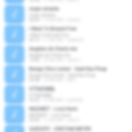
mujer amante
mujer amante
06:04
14 साल पहले
ozesno
I Want To Breack Free
I Want To Breack Free
04:13
11 साल पहले
Juliana K.
Angeles de Charly mix
Angeles de Charly mix
10:03
10 साल पहले
Javier L.
Bunga Citra Lestari - Saat Kau Pergi
Bunga Citra Lestari - Saat Kau Pergi
04:38
13 साल पहले
VM C.
ЅТЎаЕХйВ§
ЅТЎаЕХйВ§
03:35
12 साल पहले
nuzimbo
NAZARET - Love Hurts
NAZARET - Love Hurts
03:50
11 साल पहले
Jose S.
QUEDATE - CRISTIAN MEYER