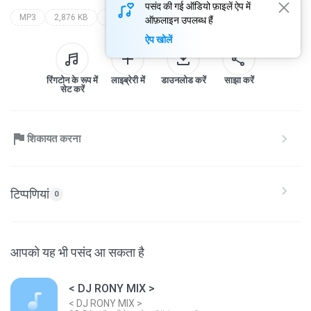
पसंद की गई ऑडियो फ़ाइलें ऐप में
MP3
2,876 KB
j.som
dj rony mix carretinha j.som
ऑफ़लाइन उपलब्ध हैं
ऐप खोलें
रिंगटोन के रूप में
लाइब्रेरी में
डाउनलोड करें
साझा करें
सेट करें
शिकायत करना
टिप्पणियां
0
आपको यह भी पसंद आ सकता है
< DJ RONY MIX >
< DJ RONY MIX >