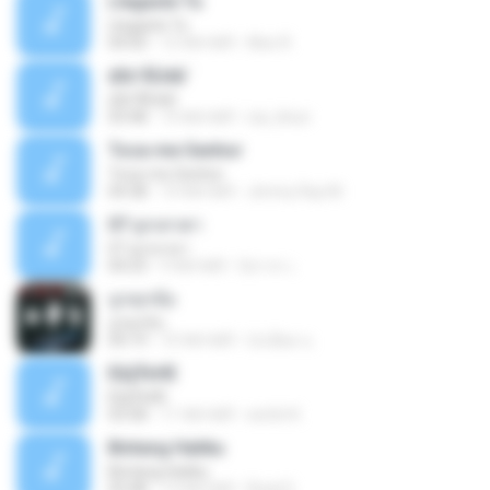
Llegaste Tu
Llegaste Tu
04:50
12 साल पहले
Alex R.
¢Í¤¹ÃÙéã¨
¢Í¤¹ÃÙéã¨
03:48
14 साल पहले
nai_khun
Toca-me Senhor
Toca-me Senhor
04:38
14 साल पहले
Jimmy Ray M.
07 ลูกเทวดา
07 ลูกเทวดา
04:23
9 साल पहले
นิสากร เ.
ถูกทุกข้อ
ถูกทุกข้อ
04:19
10 साल पहले
บังเอียด น.
ЕЩЎєНЕ
ЕЩЎєНЕ
03:58
11 साल पहले
wichit K.
Bintang Hatiku
Bintang Hatiku
03:48
13 साल पहले
Rizal S.