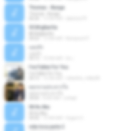
Thomas - Bunga
Thomas - Bunga
06:26
14 साल पहले
aliantoni79
©С№дБигЄи
©С№дБигЄи
04:22
12 साल पहले
Numpount P.
แอบรัก
แอบรัก
04:15
10 साल पहले
อ้น เ.
I've Fallen For You
I've Fallen For You
04:15
16 साल पहले
celestine_milby08
ดอกจานประหารใจ
ดอกจานประหารใจ
04:05
8 साल पहले
Lichapl
06 Itu Aku
06 Itu Aku
04:42
10 साल पहले
Gugum G.
vida loca parte 2