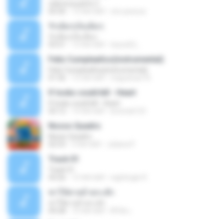
vida loca parte 2
05:50
13 साल पहले
vini-pessoa
รักเต็มๆเจ็บเต็มๆ
รักเต็มๆเจ็บเต็มๆ
03:51
13 साल पहले
teyza52_
Feliz Cumpleaños(instrumental)
Feliz Cumpleaños(instrumental)
01:56
15 साल पहले
miguelcan76
If looks could kill - Heart
If looks could kill - Heart
03:12
14 साल पहले
leototal123
Nosso Quadro
Nosso Quadro
02:53
3 साल पहले
Juliana P.
Track 01
Track 01
43:26
15 साल पहले
nightingle R.
ฆ่าให้ตายอ้ายกะฮัก
ฆ่าให้ตายอ้ายกะฮัก
04:28
10 साल पहले
ศิริชัย เ.