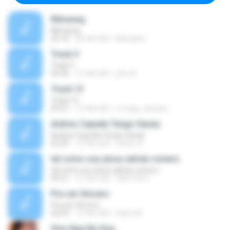
Meraung
Meraung
05:10
एक साल पहले
Murdiati I.
Track 5
Track 5
05:36
12 साल पहले
ji5ra A.
Track 13
Track 13
03:57
15 साल पहले
s.fraga_adriana
Andres Cepeda Tengo Ganas
Andres Cepeda Tengo Ganas
02:29
10 साल पहले
wilson R.
tal como soy-jesus adrian romero
tal como soy-jesus adrian romero
05:21
15 साल पहले
HEKTOR X.
Pra ser Sincero
Pra ser Sincero
02:53
12 साल पहले
Fabio M.
Sino Nga Ba Siya