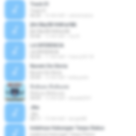
Track 01
Track 01
06:20
16 साल पहले
carlostoatoa
ўНгЛйаЛБЧН№аґФБ
ўНгЛйаЛБЧН№аґФБ
03:46
12 साल पहले
noy N.
LA DIFERENCIA
LA DIFERENCIA
02:50
11 साल पहले
franco24118
Nuvem De Gloria
Nuvem De Gloria
03:49
15 साल पहले
keila.justin
ทิ้งฉันลง ทิ้งฉันเลย
ทิ้งฉันลง ทิ้งฉันเลย
04:09
13 साल पहले
atsada2541
Jika
Jika
08:11
13 साल पहले
dongin88
Indahnya Hubungan Tanpa Status
Indahnya Hubungan Tanpa Status