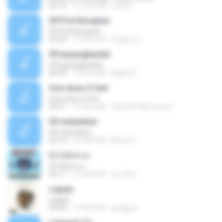
05:16
15 साल पहले
mp3 D.
09 Pria Kesepian
09 Pria Kesepian
04:04
10 साल पहले
Gugum G.
09 bayangkanlah
09 bayangkanlah
05:04
10 साल पहले
Aqila M.
how does it feel
how does it feel
04:21
15 साल पहले
Hanifah Hikmawati
09 mahadewi
09 mahadewi
04:13
10 साल पहले
Barry H.
ยิ่งโตยิ่งสวย
ยิ่งโตยิ่งสวย
04:11
12 साल पहले
สุภาคิน เ.
Ligaya
Ligaya
04:30
14 साल पहले
gregg A.