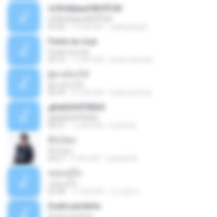
ѕС№ёШмаґХВЗЎС№
ѕС№ёШмаґХВЗЎС№
03:30
12 साल पहले
salanajang2
Festa na roça
Festa na roça
03:15
13 साल पहले
icmproducoes
ผู้ชายร้องไห้
ผู้ชายร้องไห้
04:39
10 साल पहले
maxmarshine
дБиБХНХЎбЕйЗ
дБиБХНХЎбЕйЗ
03:57
12 साल पहले
nuzimbo
สิรับได่บ่
สิรับได่บ่
04:57
9 साल पहले
zzasw636
ขอคนรู้ใจ
ขอคนรู้ใจ
03:48
11 साल पहले
ประยุทธ ข.
Duele perderte
Duele perderte