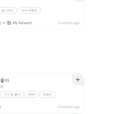
걸스데이
여자 대통령
.
in
My 4shared
2 months ago
 좋아
좋아
니가 참 좋아
2003
쥬얼리
좋아
K-POP
.
3 months ago