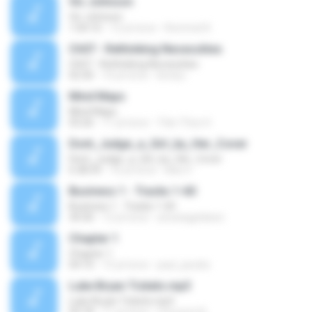
Vic Johnson
Vic Johnson
1:04:10
12 yıl önce
Rommel K.
Ch07 - Rethinking Necessities
Ch07 - Rethinking Necessities
02:30
10 yıl önce
kirstyc
Mind Maps
Mind Maps
03:26
11 yıl önce
Trần Thúc H.
Dont_Judge_a_Girl_by_Her_Cover
Dont_Judge_a_Girl_by_Her_Cover
6:38:39
16 yıl önce
bika V.
Business 1 - Tracks 1-60
Business 1 - Tracks 1-60
34:30
12 yıl önce
arwatageldeen
Chapter 1
Chapter 1
04:10
15 yıl önce
paul_jacobs
Luke Bryan Tickets.mp3
Luke Bryan Tickets.mp3