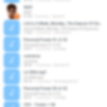
03:18
11 yıl önce
Concerts N.
SEAT
SEAT
01:05
9 yıl önce
Уроки А.
Life Is A Week_Monday_The Season Of Discovery
Life Is A Week_Monday_The Season Of Discovery
13:02
14 yıl önce
steveharris
Personal Power 01 of 25
Personal Power 01 of 25
59:57
15 yıl önce
prindlejj
converse
converse
28:26
14 yıl önce
Bernard O.
LA VIDA.mp3
LA VIDA.mp3
04:10
17 yıl önce
thomaspatrice2
Personal Power 02 of 25
Personal Power 02 of 25
40:51
15 yıl önce
prindlejj
CD3 - Tracks 1-56