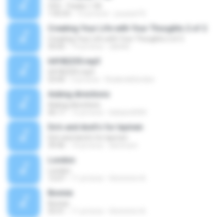
CD3 - Tracks 1-56
1:05:03
13 yıl önce
youssef R.
Creating Your Life with Your Thoughts 2 of 2
Creating Your Life with Your Thoughts 2 of 2
50:05
19 yıl önce
dslittle
64182255.mp3
64182255.mp3
03:00
5 yıl önce
RoderickGordon
Asking directions
Asking directions
06:17
12 yıl önce
bebars4444
Do's and dont's for laymen
Do's and dont's for laymen
39:46
14 yıl önce
iammum
London
London
12:07
11 yıl önce
Hmmmm A.
Bonnie
Bonnie
03:31
11 yıl önce
Hmmmm A.