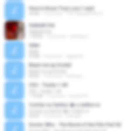
How to Know True Love 1.mp3
44:46
14 yıl önce
The Father&#39;s D.
Sabbath Dei
Sabbath Dei
1:09:06
12 yıl önce
Jamdog C.
Adan
Adan
03:08
16 yıl önce
tagadirta
Beam me up Scotty!
Beam me up Scotty!
04:02
14 yıl önce
Padung L.
CD2 - Tracks 1-60
CD2 - Tracks 1-60
1:10:08
13 yıl önce
youssef R.
Confiar no Senhor � o melhor.m
Confiar no Senhor � o melhor.m
03:02
14 yıl önce
luanagfl
Doctor Who - The Novel of the Film Part 02