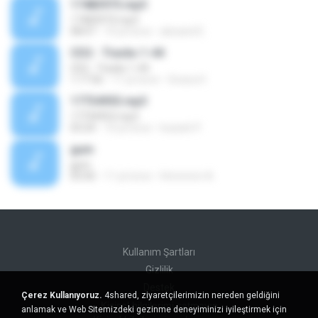
17483973.mp3
17483973.mp3
08:07
10 yıl önce
alexand E.
CD2 - Tracks 1-44
CD2 - Tracks 1-44
1:17:56
11 yıl önce
Givara H.
17734953.mp3
17734953.mp3
03:24
10 yıl önce
louiseh P.
gum
gum
05:00
11 yıl önce
Hmmmm A.
Kullanım Şartları
Gizlilik
Destek
Çerez Kullanıyoruz.
4shared, ziyaretçilerimizin nereden geldiğini
Kişisel bilgilerimi satmayın
anlamak ve Web Sitemizdeki gezinme deneyiminizi iyileştirmek için