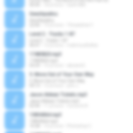
Doctor Who - The Novel of the Film Part 02
40:45
18 yıl önce
hank1886
Geezhpadivu
Geezhpadivu
22:06
19 yıl önce
Thiraadchai Y.
Level 2 - Tracks 1-87
Level 2 - Tracks 1-87
40:47
12 yıl önce
mahmoudfathie
17485820.mp3
17485820.mp3
03:29
10 yıl önce
alexand E.
5. Move Out of Your Own Way
5. Move Out of Your Own Way
09:13
12 yıl önce
john J.
Jason Aldean Tickets.mp3
Jason Aldean Tickets.mp3
02:40
11 yıl önce
Concerts N.
13854064.mp3
13854064.mp3
10:28
10 yıl önce
Photoshop C.