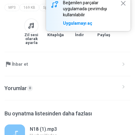
Beğenilen parçalar
MP3
169 KB
Speech
hueber verlag
hueber beruf  deutsch in der pflege spanisch
uygulamada çevrimdışı
kullanılabilir
Uygulamayı aç
Zil sesi
Kitaplığa
İndir
Paylaş
olarak
ayarla
İhbar et
Yorumlar
0
Bu oynatma listesinden daha fazlası
N18 (1).mp3