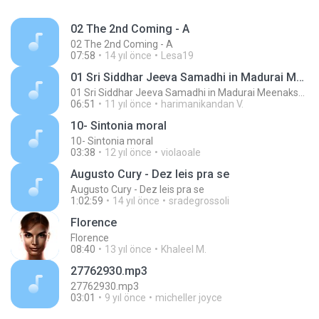
02 The 2nd Coming - A
02 The 2nd Coming - A
07:58
14 yıl önce
Lesa19
01 Sri Siddhar Jeeva Samadhi in Madurai MeenakshiTemple - ChoChoME Sundaram
01 Sri Siddhar Jeeva Samadhi in Madurai MeenakshiTemple - ChoChoME Sundaram
06:51
11 yıl önce
harimanikandan V.
10- Sintonia moral
10- Sintonia moral
03:38
12 yıl önce
violaoale
Augusto Cury - Dez leis pra se
Augusto Cury - Dez leis pra se
1:02:59
14 yıl önce
sradegrossoli
Florence
Florence
08:40
13 yıl önce
Khaleel M.
27762930.mp3
27762930.mp3
03:01
9 yıl önce
micheller joyce