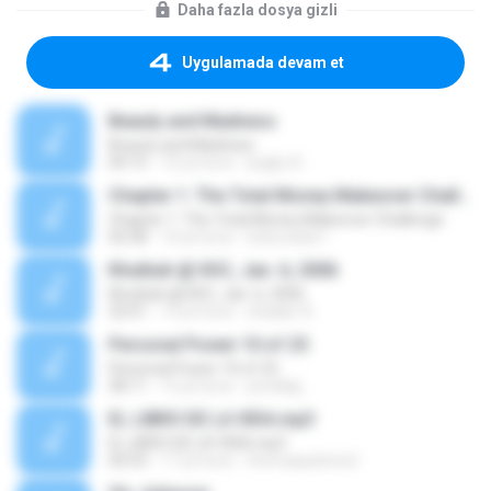
Daha fazla dosya gizli
Uygulamada devam et
Beauty and Madness
Beauty and Madness
04:15
10 yıl önce
jingky A.
Chapter 1: The Total Money Makeover Challenge
Chapter 1: The Total Money Makeover Challenge
02:58
14 yıl önce
bobcookie1
Khutbah @ IIOC, Jan. 6, 2006
Khutbah @ IIOC, Jan. 6, 2006
32:01
14 yıl önce
shaakir A.
Personal Power 10 of 25
Personal Power 10 of 25
58:11
15 yıl önce
prindlejj
EL LIBRO DE LA VIDA.mp3
EL LIBRO DE LA VIDA.mp3
04:53
17 yıl önce
thomaspatrice2