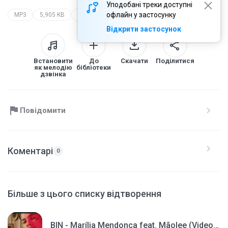
Уподобані треки доступні
офлайн у застосунку
MP3
5,905 KB
montagem bruxaria cyberstelar (dj l7 da zn)
Відкрити застосунок
Встановити
До
Скачати
Поділитися
як мелодію
бібліотеки
дзвінка
Повідомити
Коментарі
0
Більше з цього списку відтворення
BIN - Marília Mendonça feat. Mãolee (Videoclipe of(144P)(mp3)