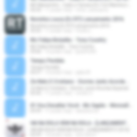
MC Maneirinho - Cade a Tamara (DJ Yuri Martins) Lançamento Oficial 2015
02:32
11 років тому
victor_araruama
Novinha Louca (DJ R7) Lançamento 2016
Novinha Louca (DJ R7) Lançamento 2016
03:55
11 років тому
murilo L.
Mc Felipe Boladão - Tony Country
Mc Felipe Boladão - Tony Country
03:06
16 років тому
guzinho66
Tempo Perdido
Tempo Perdido
02:57
10 років тому
gaby M.
Ze Neto E Cristiano - Dorme Junto Acorda Separado - Top 20 Sertanejas de 2015
Ze Neto E Cristiano - Dorme Junto Acorda Separado - Top 20 Sertanejas de 2015
02:42
11 років тому
renato S.
01 Vou Desafiar Você - Mc Sapão - MonzaDJ Tocando só as Melhores (2).mp3
03:59
11 років тому
danisilva.3d
VAI NA ROLA VEM NA ROLA ♪ [LANÇAMENTO 2016]
VAI NA ROLA VEM NA ROLA ♪ [LANÇAMENTO 2016]
02:59
10 років тому
ana clara F.