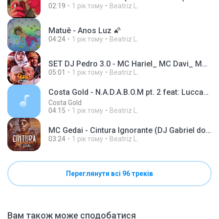
02:19
1 рік тому
Beatriz L.
Matuê - Anos Luz 🌠
04:24
1 рік тому
Beatriz L.
SET DJ Pedro 3.0 - MC Hariel_ MC Davi_ MC Ryan SP(144P)(mp3)
05:01
1 рік тому
Beatriz L.
Costa Gold - N.A.D.A.B.O.M pt. 2 feat: Luccas Carlos e Don L
Costa Gold
04:15
1 рік тому
Beatriz L.
MC Gedai - Cintura Ignorante (DJ Gabriel do Borel)
03:24
1 рік тому
Beatriz L.
Переглянути всі 96 треків
Вам також може сподобатися