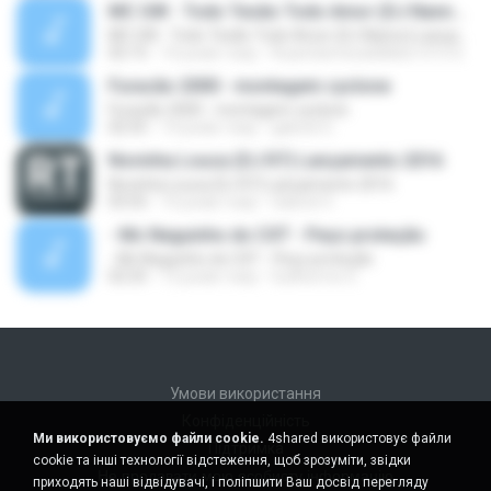
MC GW - Todo Tesão Todo Amor (DJ Nanno) Lançamento 2016
MC GW - Todo Tesão Todo Amor (DJ Nanno) Lançamento 2016
02:15
10 років тому
RuanSamtosdeMelo1313 S.
Furacão 2000 - montagem cyclone
Furacão 2000 - montagem cyclone
02:55
14 років тому
gabriel G.
Novinha Louca (DJ R7) Lançamento 2016
Novinha Louca (DJ R7) Lançamento 2016
03:55
10 років тому
Gabriel V.
- Mc Neguinho do CXT - Peço proteção
- Mc Neguinho do CXT - Peço proteção
02:25
12 років тому
Guilherme S.
Умови використання
Конфіденційність
Ми використовуємо файли cookie.
4shared використовує файли
Підтримка
cookie та інші технології відстеження, щоб зрозуміти, звідки
Не продавати мою особисту інформацію
приходять наші відвідувачі, і поліпшити Ваш досвід перегляду