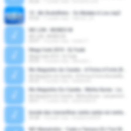
02:26
11 років тому
leonardo.cota
13 . Mc Rodolfinho - Os Muleke é Liso.mp3
03:26
11 років тому
fabricio_3d
MC LON - MUNDO M
MC LON - MUNDO M
03:47
16 років тому
necko17
Mega funk 2010 - Dj Yuuki
Mega funk 2010 - Dj Yuuki
09:23
12 років тому
Marcelo L.
Mc Neguinho do Caxeta - A Firma é Forte (Kondzilla) Lançamento 2013
Mc Neguinho do Caxeta - A Firma é Forte (Kondzilla) Lançamento 2013
02:52
13 років тому
bielloko66
Mc Neguinho Do Caxeta - Minha Áurea - Lançamento 2015
Mc Neguinho Do Caxeta - Minha Áurea - Lançamento 2015
02:51
11 років тому
playFunkbr B.
bonde das maravilhas senta senta vai senta.mp3
03:28
14 років тому
lucasbeca2009
MC Maneirinho - Cade a Tamara (DJ Yuri Martins) Lançamento Oficial 2015