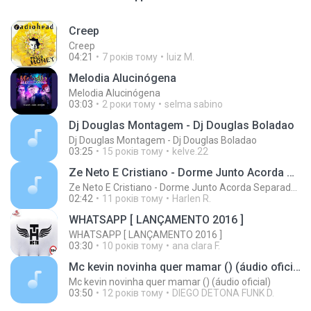
Creep
Creep
04:21
7 років тому
luiz M.
Melodia Alucinógena
Melodia Alucinógena
03:03
2 роки тому
selma sabino
Dj Douglas Montagem - Dj Douglas Boladao
Dj Douglas Montagem - Dj Douglas Boladao
03:25
15 років тому
kelve.22
Ze Neto E Cristiano - Dorme Junto Acorda Separado - Top 20 Sertanejas de 2015
Ze Neto E Cristiano - Dorme Junto Acorda Separado - Top 20 Sertanejas de 2015
02:42
11 років тому
Harlen R.
WHATSAPP [ LANÇAMENTO 2016 ]
WHATSAPP [ LANÇAMENTO 2016 ]
03:30
10 років тому
ana clara F.
Mc kevin novinha quer mamar () (áudio oficial)
Mc kevin novinha quer mamar () (áudio oficial)
03:50
12 років тому
DIEGO DETONA FUNK D.