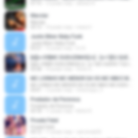
07:15
12 років тому
adriano R.
Marolar
Marolar
03:12
10 років тому
maria V.
Justin Biber-Baby Funk
Justin Biber-Baby Funk
03:27
16 років тому
DJ D.
[b][c=39]MC DUDUZINHO[/c] - [c=1]EU QUERO TU[/c] (( [c=39]CD DA RADIO MANDELA DIGITAL[/c] ))[/b]
[b][c=39]MC DUDUZINHO[/c] - [c=1]EU QUERO TU[/c] (( [c=39]CD DA RADIO MANDELA DIGITAL[/c] ))[/b]
02:28
14 років тому
Victor D.
MC LIVINHO MC MENOR DA VG MC MM E MC DUDU - TREINAMENTO DAS PEPECA ( DJ CARLINHOS DA S.R )
MC LIVINHO MC MENOR DA VG MC MM E MC DUDU - TREINAMENTO DAS PEPECA ( DJ CARLINHOS DA S.R )
03:01
12 років тому
mhenrique_9
Predador de Perereca
Predador de Perereca
03:18
11 років тому
Kelvin R.
Picada Fatal
Picada Fatal
03:12
11 років тому
caio.bredy92