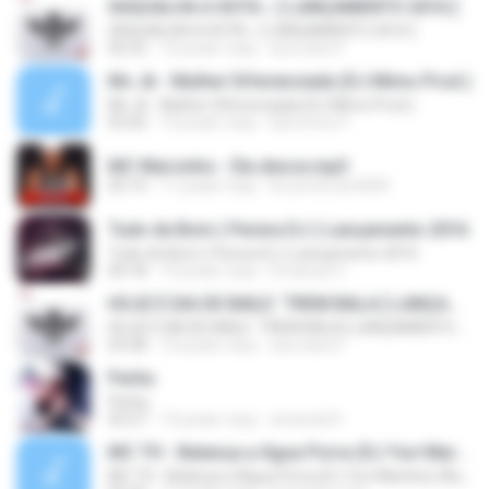
XAQUALHA A XOTA ♪ [ LANÇAMENTO 2016 ]
XAQUALHA A XOTA ♪ [ LANÇAMENTO 2016 ]
02:52
10 років тому
ana clara F.
Mc Jk - Mulher Diferenciada (DJ Mimo Prod.)
Mc Jk - Mulher Diferenciada (DJ Mimo Prod.)
03:26
10 років тому
Djmoreno F.
MC Marcinho - Ela desce.mp3
03:14
11 років тому
brunoferrari3000
Tudo de Bom ( Perera DJ ) Lançamento 2016
Tudo de Bom ( Perera DJ ) Lançamento 2016
04:18
10 років тому
Emanuel V.
HOJE É DIA DE BAILE ´TREM BALA [ LANÇAMENTO 2016 ]
HOJE É DIA DE BAILE ´TREM BALA [ LANÇAMENTO 2016 ]
03:28
10 років тому
ana clara F.
Partiu
Partiu
03:27
10 років тому
amanda R.
MC TH - Balança a Água Porra (DJ Yuri Martins) (Áudio Oficial) Lançamento 2016
MC TH - Balança a Água Porra (DJ Yuri Martins) (Áudio Oficial) Lançamento 2016