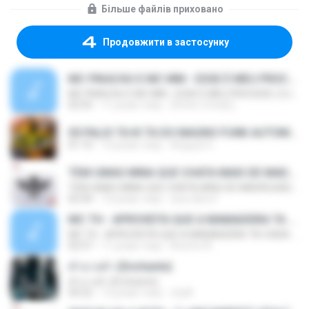
Більше файлів приховано
Продовжити в застосунку
MC PIKACHU E MC MM - ESSE É MEU PROCEDE ( DJ CARLINHOS DA S.R )
MC PIKACHU E MC MM - ESSE É MEU PROCEDE ( DJ CARLINHOS DA S.R )
02:55
11 років тому
[Victor LFunk] [.
05 PALIO TA KI TA DO MAGNO FUNK AUTOMOTIVO VOLUME 01.mp3
01:10
10 років тому
Anguya V.
TEM UMAS MINA QUE CHATA MAIS DE MADRUGADA CHORA ♫ [LANÇAMENTO 2015]
TEM UMAS MINA QUE CHATA MAIS DE MADRUGADA CHORA ♫ [LANÇAMENTO 2015]
02:44
10 років тому
ana clara F.
MC TH - APROVEITA QUE A MAMADEIRA TA CHEIA (LANÇAMENTO OFICIAL 2015)
MC TH - APROVEITA QUE A MAMADEIRA TA CHEIA (LANÇAMENTO OFICIAL 2015)
02:57
11 років тому
Brenno N.
คำบางคำ (Enchante)
คำบางคำ (Enchante)
04:22
12 років тому
chylll