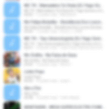
MC TH - Mamadeira Ta Cheia (DJ Yago Gomes e DJ LD do Martins) Lançamento Oficial 2016
MC TH - Mamadeira Ta Cheia (DJ Yago Gomes e DJ LD do Martins) Lançamento Oficial 2016
02:55
11 років тому
Mariana A.
Mc Felipe Boladão - Residência Dos Loucos (Exclusividade ToPFunk) Vrs Original
Mc Felipe Boladão - Residência Dos Loucos (Exclusividade ToPFunk) Vrs Original
03:20
17 років тому
bruno_f_2006
MC TH - Tipo Ginecologista (DJ Yago Gomes e DJ LD do Martins) (Áudio Oficial) Lançamento 2016
MC TH - Tipo Ginecologista (DJ Yago Gomes e DJ LD do Martins) (Áudio Oficial) Lançamento 2016
02:51
10 років тому
Joao Victor Ramos Da Costa R.
Mc Orelha - Na Faixa de Gaza
Mc Orelha - Na Faixa de Gaza
03:02
12 років тому
Breno Í.
Lindo Popo
Lindo Popo
02:42
10 років тому
jorge L.
Ate o Fim
Ate o Fim
04:38
16 років тому
funk reliquia
MONTAGEM - MEGA SUPER ELECTRO-FUNK [LANÇAMENTO 2015].mp3