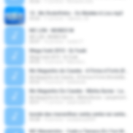
02:26
11 yıl önce
leonardo.cota
13 . Mc Rodolfinho - Os Muleke é Liso.mp3
03:26
11 yıl önce
fabricio_3d
MC LON - MUNDO M
MC LON - MUNDO M
03:47
16 yıl önce
necko17
Mega funk 2010 - Dj Yuuki
Mega funk 2010 - Dj Yuuki
09:23
12 yıl önce
Marcelo L.
Mc Neguinho do Caxeta - A Firma é Forte (Kondzilla) Lançamento 2013
Mc Neguinho do Caxeta - A Firma é Forte (Kondzilla) Lançamento 2013
02:52
13 yıl önce
bielloko66
Mc Neguinho Do Caxeta - Minha Áurea - Lançamento 2015
Mc Neguinho Do Caxeta - Minha Áurea - Lançamento 2015
02:51
11 yıl önce
playFunkbr B.
bonde das maravilhas senta senta vai senta.mp3
03:28
14 yıl önce
lucasbeca2009
MC Maneirinho - Cade a Tamara (DJ Yuri Martins) Lançamento Oficial 2015