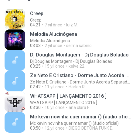
Creep
Creep
04:21
7 yıl önce
luiz M.
Melodia Alucinógena
Melodia Alucinógena
03:03
2 yıl önce
selma sabino
Dj Douglas Montagem - Dj Douglas Boladao
Dj Douglas Montagem - Dj Douglas Boladao
03:25
15 yıl önce
kelve.22
Ze Neto E Cristiano - Dorme Junto Acorda Separado - Top 20 Sertanejas de 2015
Ze Neto E Cristiano - Dorme Junto Acorda Separado - Top 20 Sertanejas de 2015
02:42
11 yıl önce
Harlen R.
WHATSAPP [ LANÇAMENTO 2016 ]
WHATSAPP [ LANÇAMENTO 2016 ]
03:30
10 yıl önce
ana clara F.
Mc kevin novinha quer mamar () (áudio oficial)
Mc kevin novinha quer mamar () (áudio oficial)
03:50
12 yıl önce
DIEGO DETONA FUNK D.