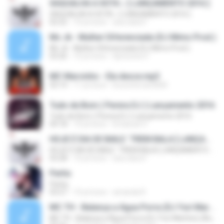
XAQUALHA A XOTA ♪ [ LANÇAMENTO 2016 ]
XAQUALHA A XOTA ♪ [ LANÇAMENTO 2016 ]
02:52
10 yıl önce
ana clara F.
Mc Jk - Mulher Diferenciada (DJ Mimo Prod.)
Mc Jk - Mulher Diferenciada (DJ Mimo Prod.)
03:26
10 yıl önce
Djmoreno F.
MC Marcinho - Ela desce.mp3
03:14
11 yıl önce
brunoferrari3000
Tudo de Bom ( Perera DJ ) Lançamento 2016
Tudo de Bom ( Perera DJ ) Lançamento 2016
04:18
10 yıl önce
Emanuel V.
HOJE É DIA DE BAILE ´TREM BALA [ LANÇAMENTO 2016 ]
HOJE É DIA DE BAILE ´TREM BALA [ LANÇAMENTO 2016 ]
03:28
10 yıl önce
ana clara F.
Partiu
Partiu
03:27
10 yıl önce
amanda R.
MC TH - Balança a Água Porra (DJ Yuri Martins) (Áudio Oficial) Lançamento 2016
MC TH - Balança a Água Porra (DJ Yuri Martins) (Áudio Oficial) Lançamento 2016