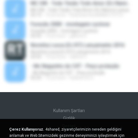
MC GW - Todo Tesão Todo Amor (DJ Nanno) Lançamento 2016
MC GW - Todo Tesão Todo Amor (DJ Nanno) Lançamento 2016
02:15
10 yıl önce
RuanSamtosdeMelo1313 S.
Furacão 2000 - montagem cyclone
Furacão 2000 - montagem cyclone
02:55
14 yıl önce
gabriel G.
Novinha Louca (DJ R7) Lançamento 2016
Novinha Louca (DJ R7) Lançamento 2016
03:55
10 yıl önce
Gabriel V.
- Mc Neguinho do CXT - Peço proteção
- Mc Neguinho do CXT - Peço proteção
02:25
12 yıl önce
Guilherme S.
Kullanım Şartları
Gizlilik
Destek
Çerez Kullanıyoruz.
4shared, ziyaretçilerimizin nereden geldiğini
Kişisel bilgilerimi satmayın
anlamak ve Web Sitemizdeki gezinme deneyiminizi iyileştirmek için