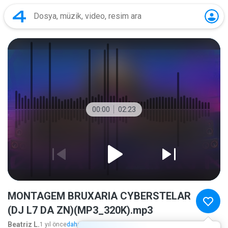
00:00
02:23
MONTAGEM BRUXARIA CYBERSTELAR
(DJ L7 DA ZN)(MP3_320K).mp3
Beatriz L.
1 yıl önce
daha fazla...