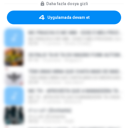
Daha fazla dosya gizli
Uygulamada devam et
MC PIKACHU E MC MM - ESSE É MEU PROCEDE ( DJ CARLINHOS DA S.R )
MC PIKACHU E MC MM - ESSE É MEU PROCEDE ( DJ CARLINHOS DA S.R )
02:55
11 yıl önce
[Victor LFunk] [.
05 PALIO TA KI TA DO MAGNO FUNK AUTOMOTIVO VOLUME 01.mp3
01:10
10 yıl önce
Anguya V.
TEM UMAS MINA QUE CHATA MAIS DE MADRUGADA CHORA ♫ [LANÇAMENTO 2015]
TEM UMAS MINA QUE CHATA MAIS DE MADRUGADA CHORA ♫ [LANÇAMENTO 2015]
02:44
10 yıl önce
ana clara F.
MC TH - APROVEITA QUE A MAMADEIRA TA CHEIA (LANÇAMENTO OFICIAL 2015)
MC TH - APROVEITA QUE A MAMADEIRA TA CHEIA (LANÇAMENTO OFICIAL 2015)
02:57
11 yıl önce
Brenno N.
คำบางคำ (Enchante)
คำบางคำ (Enchante)
04:22
12 yıl önce
chylll