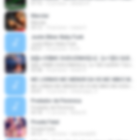
07:15
12 yıl önce
adriano R.
Marolar
Marolar
03:12
10 yıl önce
maria V.
Justin Biber-Baby Funk
Justin Biber-Baby Funk
03:27
16 yıl önce
DJ D.
[b][c=39]MC DUDUZINHO[/c] - [c=1]EU QUERO TU[/c] (( [c=39]CD DA RADIO MANDELA DIGITAL[/c] ))[/b]
[b][c=39]MC DUDUZINHO[/c] - [c=1]EU QUERO TU[/c] (( [c=39]CD DA RADIO MANDELA DIGITAL[/c] ))[/b]
02:28
14 yıl önce
Victor D.
MC LIVINHO MC MENOR DA VG MC MM E MC DUDU - TREINAMENTO DAS PEPECA ( DJ CARLINHOS DA S.R )
MC LIVINHO MC MENOR DA VG MC MM E MC DUDU - TREINAMENTO DAS PEPECA ( DJ CARLINHOS DA S.R )
03:01
12 yıl önce
mhenrique_9
Predador de Perereca
Predador de Perereca
03:18
11 yıl önce
Kelvin R.
Picada Fatal
Picada Fatal
03:12
11 yıl önce
caio.bredy92