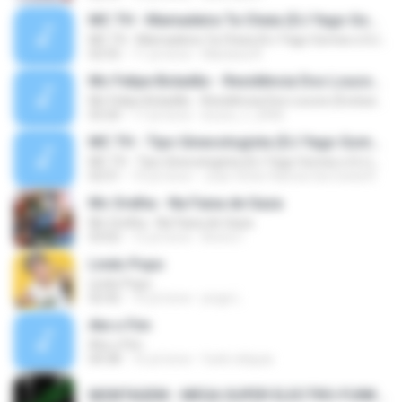
MC TH - Mamadeira Ta Cheia (DJ Yago Gomes e DJ LD do Martins) Lançamento Oficial 2016
MC TH - Mamadeira Ta Cheia (DJ Yago Gomes e DJ LD do Martins) Lançamento Oficial 2016
02:55
11 yıl önce
Mariana A.
Mc Felipe Boladão - Residência Dos Loucos (Exclusividade ToPFunk) Vrs Original
Mc Felipe Boladão - Residência Dos Loucos (Exclusividade ToPFunk) Vrs Original
03:20
17 yıl önce
bruno_f_2006
MC TH - Tipo Ginecologista (DJ Yago Gomes e DJ LD do Martins) (Áudio Oficial) Lançamento 2016
MC TH - Tipo Ginecologista (DJ Yago Gomes e DJ LD do Martins) (Áudio Oficial) Lançamento 2016
02:51
10 yıl önce
Joao Victor Ramos Da Costa R.
Mc Orelha - Na Faixa de Gaza
Mc Orelha - Na Faixa de Gaza
03:02
12 yıl önce
Breno Í.
Lindo Popo
Lindo Popo
02:42
10 yıl önce
jorge L.
Ate o Fim
Ate o Fim
04:38
16 yıl önce
funk reliquia
MONTAGEM - MEGA SUPER ELECTRO-FUNK [LANÇAMENTO 2015].mp3