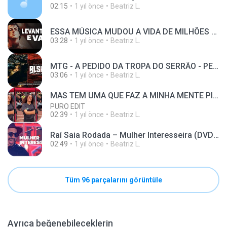
02:15
1 yıl önce
Beatriz L.
ESSA MÚSICA MUDOU A VIDA DE MILHÕES DE PESSOAS
03:28
1 yıl önce
Beatriz L.
MTG - A PEDIDO DA TROPA DO SERRÃO - PENTÃO DE ROBO
03:06
1 yıl önce
Beatriz L.
MAS TEM UMA QUE FAZ A MINHA MENTE PIRAR x FUNK TIKTOK - ((DJ’s ÉRRIDE & EDU)) - TREND TIKTOK 2023
PURO EDIT
02:39
1 yıl önce
Beatriz L.
Raí Saia Rodada – Mulher Interesseira (DVD Era Eu)
02:49
1 yıl önce
Beatriz L.
Tüm 96 parçalarını görüntüle
Ayrıca beğenebileceklerin