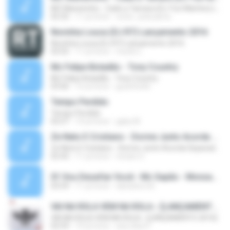
MC Maneirinho - Cade a Tamara (DJ Yuri Martins) Lançamento Oficial 2015
02:32
11 yıl önce
victor_araruama
Novinha Louca (DJ R7) Lançamento 2016
Novinha Louca (DJ R7) Lançamento 2016
03:55
11 yıl önce
murilo L.
Mc Felipe Boladão - Tony Country
Mc Felipe Boladão - Tony Country
03:06
16 yıl önce
guzinho66
Tempo Perdido
Tempo Perdido
02:57
10 yıl önce
gaby M.
Ze Neto E Cristiano - Dorme Junto Acorda Separado - Top 20 Sertanejas de 2015
Ze Neto E Cristiano - Dorme Junto Acorda Separado - Top 20 Sertanejas de 2015
02:42
11 yıl önce
renato S.
01 Vou Desafiar Você - Mc Sapão - MonzaDJ Tocando só as Melhores (2).mp3
03:59
11 yıl önce
danisilva.3d
VAI NA ROLA VEM NA ROLA ♪ [LANÇAMENTO 2016]
VAI NA ROLA VEM NA ROLA ♪ [LANÇAMENTO 2016]
02:59
10 yıl önce
ana clara F.