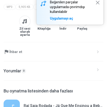
Beğenilen parçalar
uygulamada çevrimdışı
MP3
5,905 KB
montagem bruxaria cyberstelar (dj l7 da zn)
kullanılabilir
Uygulamayı aç
Zil sesi
Kitaplığa
İndir
Paylaş
olarak
ayarla
İhbar et
Yorumlar
0
Bu oynatma listesinden daha fazlası
Raí Saia Rodada - Já Que Me Ensinou a Beber [Vídeo