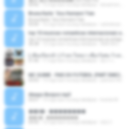
�Ԫ �Ԫ�����԰ (Ost.Club Frid
04:42
12 mga taon na ang nakalipas
doraemon_bestdan
Bruna Karla ' Sou Humano' Faix
Bruna Karla ' Sou Humano' Faix
05:00
16 mga taon na ang nakalipas
carlosbizarelo1
top 10 musicas romanticas internacionais as antigas que faz seu coraçao bater mais forte remix
top 10 musicas romanticas internacionais as antigas que faz seu coraçao bater mais forte remix
36:28
12 mga taon na ang nakalipas
ANA ISIS L.
( เสียงเรียกเข้า ) ร้ายๆ-ใจหมา-เชือกวิเศษ-ว้าเหว่.mp3
01:46
11 mga taon na ang nakalipas
อัยการ เ.
MC GUIME - PAIS DO FUTEBOL (PART EMICIDA) 2014.mp3
03:03
13 mga taon na ang nakalipas
patrese100ideia
Always Bonjovi.mp3
03:07
13 mga taon na ang nakalipas
brando M.
��â� - ��������
��â� - ��������
04:50
12 mga taon na ang nakalipas
패턴 C.