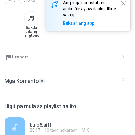
MP3
613 KB
Ang mga nagustuhang
audio file ay available offline
sa app
Buksan ang app
Itakda
Sa library
I-download
Ibahagi
bilang
ringtone
I-report
Mga Komento
0
Higit pa mula sa playlist na ito
buio5.aiff
00:17
10 taon nakaraan
M. S.