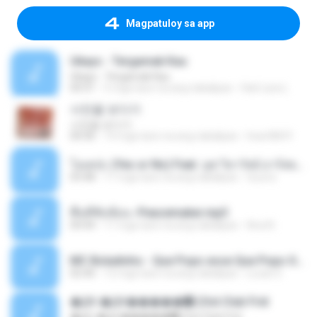
Magpatuloy sa app
Ukays - Tergamak Kau
Ukays - Tergamak Kau
04:31
5 mga taon na ang nakalipas
Hati Lara L.
사진을 보다가
사진을 보다가
04:36
14 mga taon na ang nakalipas
heart8691
โอเคป่ะ (Yes or No) Feat. นุช วิลาวัลย์ อาร์สยาม - Flame.mp3
03:48
11 mga taon na ang nakalipas
tsuora
พื้นที่ซับซ้อน -Peacemaker.mp3
04:44
11 mga taon na ang nakalipas
Ana N.
MC Boladinho - Que Popo esse Que Popo Gigante (DjWn) (áudio Oficial).mp3
02:40
12 mga taon na ang nakalipas
Lucas S.
�Ԫ �Ԫ�����԰ (Ost.Club Frid