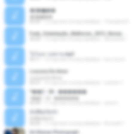
�ʧ�ѹ���
�ʧ�ѹ���
05:29
12 mga taon na ang nakalipas
Thanaphat K.
Funk_Ostentação_Melhores_2013_Novas MC GUIME, MC LON, MC RODOLFINHO, MC NEGUINHO DO KAXETA, MC Leo Da Baixada, MC Boy Do CHarmes.mp3
35:29
13 mga taon na ang nakalipas
alexsander_patel
ใจโลเล-วงสหาย.mp3
05:11
12 mga taon na ang nakalipas
boy record studio[boy pala] B.
Loucura De Amor
Loucura De Amor
03:27
16 mga taon na ang nakalipas
Leandro T.
ᴹ��2 - 06 - ������
ᴹ��2 - 06 - ������
03:39
11 mga taon na ang nakalipas
ชูพงษ์ แ.
ทั้งที่ผิดก็ยังรัก
ทั้งที่ผิดก็ยังรัก
04:26
11 mga taon na ang nakalipas
Kurozaki T.
Ed Sheran Photograph