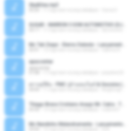
Sky&Sea.mp3
05:26
11 mga taon na ang nakalipas
Ouma S.
SUGAR - MARRON 5 SOM AUTOMOTIVO (DJ COTONETE BHZ).mp3
03:17
11 mga taon na ang nakalipas
DjCotonete D.
Mc Tati Zaqui - Eterno Daleste - Lançamento 2014.mp3
02:41
12 mga taon na ang nakalipas
Sabrina A.
apascentar
apascentar
07:08
17 mga taon na ang nakalipas
josysilver22
ตราบธุรีดิน - PMC ปู่จ๋านลองไมค์ & Sixonine ( Cover Version ).mp3
04:04
11 mga taon na ang nakalipas
KingSongCP แ.
Thiago Brava Cristiano Araujo Mr. Catra - Ta Soltinha.mp3
03:30
13 mga taon na ang nakalipas
rudiere07
Mc Nandinho Malandramente - Lançamento 2016.mp3
03:04
10 mga taon na ang nakalipas
Dj A.