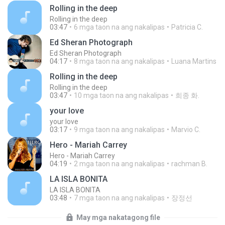
Rolling in the deep
Rolling in the deep
03:47
6 mga taon na ang nakalipas
Patricia C.
Ed Sheran Photograph
Ed Sheran Photograph
04:17
8 mga taon na ang nakalipas
Luana Martins
Rolling in the deep
Rolling in the deep
03:47
10 mga taon na ang nakalipas
희종 화.
your love
your love
03:17
9 mga taon na ang nakalipas
Marvio C.
Hero - Mariah Carrey
Hero - Mariah Carrey
04:19
2 mga taon na ang nakalipas
rachman B.
LA ISLA BONITA
LA ISLA BONITA
03:48
7 mga taon na ang nakalipas
장정선
May mga nakatagong file