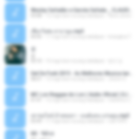
Wesley Safadão e Garota Safada _ CLAUDIA LEITE_REMIX_DJAMOROSO 2014.mp3
03:08
12 mga taon na ang nakalipas
flavio.oliveira78
เชือกวิเศษ ลาบานูน.mp3
04:45
11 mga taon na ang nakalipas
kriangkrai T.
쿵
쿵
03:10
10 mga taon na ang nakalipas
동규 김.
Set De Funk 2015 - As Melhores Musica lançamentos ''Dj Jhóòm''.mp3
58:21
12 mga taon na ang nakalipas
Jhóòm S.
MC Lon Reggae do Lon ( Aúdio Oficial ) DJ Gui Beats.mp3
01:41
12 mga taon na ang nakalipas
Carlinhos C.
เขาขอไลน์ อ้ายขอลา - มนต์แคน แก่นคูน.mp3
03:49
11 mga taon na ang nakalipas
nuk19991
Äð - ¾Ö»ó