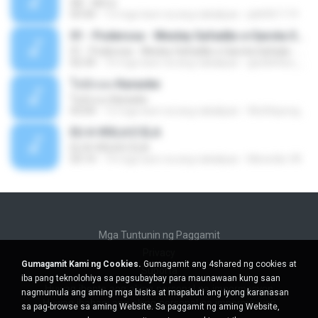
Äð - ¾Ö»ó
03:30
13 mga taon na ang nakalipas
pbk961119
01 - Poderosa - Wesley Safadão e Garota Safada - Promocional Dezembro
01 - Poderosa - Wesley Safadão e Garota Safada - Promocional Dezembro
02:34
10 mga taon na ang nakalipas
gisellefisio_cbq
ใจนักเลง Karaoke
ใจนักเลง Karaoke
03:04
12 mga taon na ang nakalipas
Wutthipong P.
EU A VIOLA E ELA
EU A VIOLA E ELA
03:14
14 mga taon na ang nakalipas
Meninão V8
Mga Tuntunin ng Paggamit
Privacy
Gumagamit Kami ng Cookies.
Gumagamit ang 4shared ng cookies at
Suporta
iba pang teknolohiya sa pagsubaybay para maunawaan kung saan
Huwag ibenta ang aking personal na impormasyon
nagmumula ang aming mga bisita at mapabuti ang iyong karanasan
Huwag ibahagi ang aking personal na impormasyon
sa pag-browse sa aming Website. Sa paggamit ng aming Website,