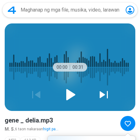
00:00
00:31
gene _ delia.mp3
M. S.
6 taon nakaraan
higit pa...