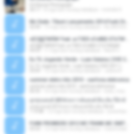
Ed Sheran Photograph
04:17
8 mga taon na ang nakalipas
michelle R.
Mc Dede -Tibum Lançamento 2014 Funk Chique Produçoes .mp3
02:44
13 mga taon na ang nakalipas
ALLAN DOUGLAS C.
ѕЕС§§Т№Ё№ Feat. а»ТЗЕХ ѕГѕФБЕ-ЕТєТ№Щ№
ѕЕС§§Т№Ё№ Feat. а»ТЗЕХ ѕГѕФБЕ-ЕТєТ№Щ№
04:53
11 mga taon na ang nakalipas
MaxGi C.
Eu Tô Jogando Verde - Luan Satana ( DVD 2011 )
Eu Tô Jogando Verde - Luan Satana ( DVD 2011 )
03:09
12 mga taon na ang nakalipas
Juliana R.
summer eletro hits 2010 - sanfona eletronica
summer eletro hits 2010 - sanfona eletronica
06:35
16 mga taon na ang nakalipas
dudu_muy_loko
ลูกทุ่งแดนซ์ 2014 สงการต์แดนซ์ ดีเจ ต้น รีมิกซ์
ลูกทุ่งแดนซ์ 2014 สงการต์แดนซ์ ดีเจ ต้น รีมิกซ์
1:19:48
12 mga taon na ang nakalipas
powerbass2009
FUNK PROIBIDÃO 2012 MC FRANK MC SMITH MC LON MC DEDE MC DALESTE MC ROBA CENA MC K9 MC LUAN MC DINHO DA VP MC KELVINHO MC YOSHI MC DUHZINHO DA VR MC NOBRUH MC GALO SP - HINO PCC - PRIMEIRO COMANDO .mp3
03:33
12 mga taon na ang nakalipas
Castornidas