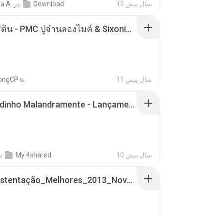
12 سال پیش
Download
در
a A.
ตราบธุรีดิน - PMC ปู่จ๋านลองไมค์ & Sixonine ( Cover Version ).mp3
11 سال پیش
ongCP แ.
Mc Nandinho Malandramente - Lançamento 2016.mp3
10 سال پیش
My 4shared
د
Funk_Ostentação_Melhores_2013_Novas MC GUIME, MC LON, MC RODOLFINHO, MC NEGUINHO DO KAXETA, MC Leo Da Baixada, MC Boy Do CHarmes.mp3