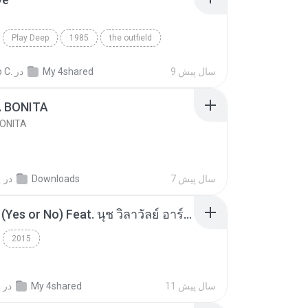
Play Deep
1985
the outfield
e
Blues
9 سال پیش
My 4shared
در
 C.
A BONITA
BONITA
7 سال پیش
Downloads
در
선
โอเคป่ะ (Yes or No) Feat. นุช วิลาวัลย์ อาร์สยาม - Flame.mp3
2015
11 سال پیش
My 4shared
در
a