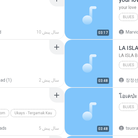
your love
BLUES
your lov
Marvio
10 سال پیش
d
03:17
LA ISL
LA ISLA 
BLUES
장정
2 سال پیش
ad (1)
03:48
BLUES
com
Ukays - Tergamak Kau
tsuor
5 سال پیش
ads
03:48