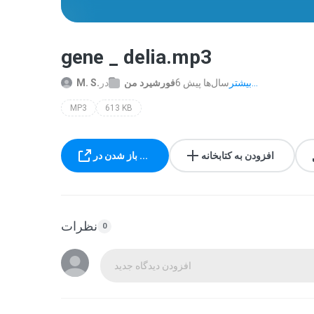
gene _ delia.mp3
بیشتر...
6 سال‌ها پیش
فورشیرد من
در
M. S.
MP3
613 KB
افزودن به کتابخانه
باز شدن در ...
نظرات
0
افزودن دیدگاه جدید