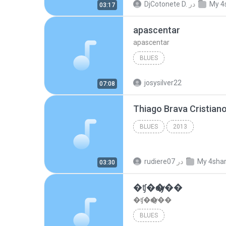
My 4
در
DjCotonete D.
03:17
apascentar
apascentar
BLUES
josysilver22
07:08
BLUES
2013
My 4sha
در
rudiere07
03:30
�ʧ�ѹ���
�ʧ�ѹ���
BLUES