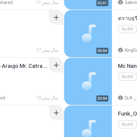
Sabrin
11 سال پیش
shared
02:41
BLUES
KingS
17 سال پیش
04:04
Thiago Brava Cristiano Araujo Mr. Catra - Ta Soltinha.mp3
BLUES
ر
Dj A.
13 سال پیش
red
03:04
BLUES