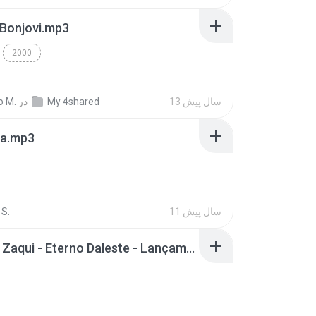
 Bonjovi.mp3
2000
13 سال پیش
My 4shared
در
o M.
a.mp3
11 سال پیش
S.
Mc Tati Zaqui - Eterno Daleste - Lançamento 2014.mp3