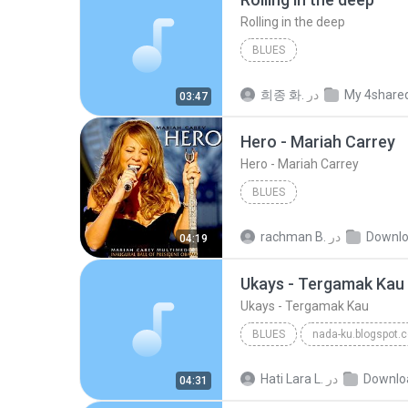
Rolling in the deep
BLUES
My 4share
در
희종 화.
03:47
Hero - Mariah Carrey
Hero - Mariah Carrey
BLUES
Downlo
در
rachman B.
04:19
Ukays - Tergamak Kau
Ukays - Tergamak Kau
BLUES
nada-ku.blogspot.
Ukays
Blues
Downlo
در
Hati Lara L.
04:31