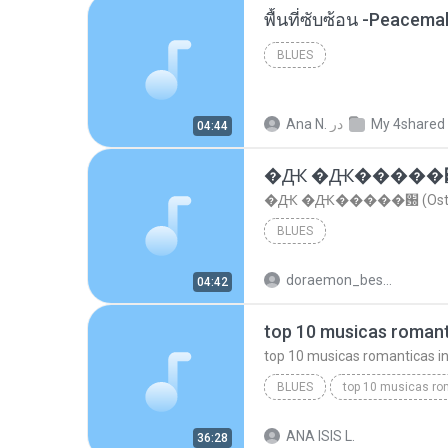
พื้นที่ซับซ้อน -Peacem
BLUES
My 4shared
در
Ana N.
04:44
�Ԫ �Ԫ�����԰ (Os
�Ԫ �Ԫ�����԰ (Ost.Cl
BLUES
doraemon_bestdan
04:42
BLUES
dj valmir santos pitanga pr
ANA ISIS L.
36:28