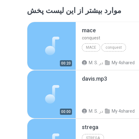
موارد بیشتر از این لیست پخش
mace
conquest
MACE
conquest
My 4shared
در
M. S.
00:20
davis.mp3
My 4shared
در
M. S.
00:00
strega
STREGA