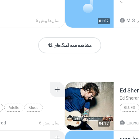
ر
M. S.
6 سال‌ها پیش
01:02
مشاهده همه آهنگ‌های 42
Ed She
Ed Shera
Adelle
Blues
BLUES
Luana
6 سال پیش
red
04:17
your lo