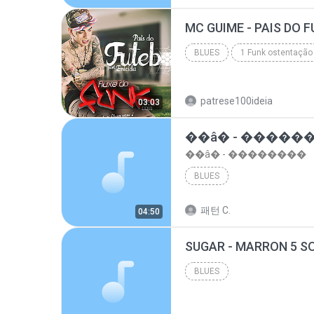
top 10 musicas romanticas internacionais as antiga...
BLUES
1 Funk ostentação
Blues
patrese100ideia
03:03
��â� - �����
��â� - ��������
BLUES
패턴 C.
04:50
BLUES