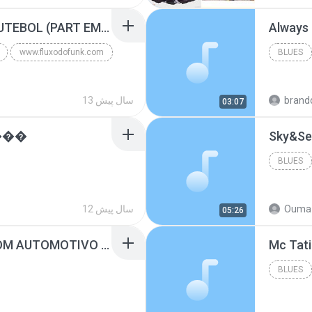
Blues
MC GUIME - PAIS DO FUTEBOL (PART EMICIDA) 2014.mp3
Always
www.fluxodofunk.com
BLUES
brand
13 سال پیش
03:07
���
Sky&Se
BLUES
Ouma 
12 سال پیش
05:26
SUGAR - MARRON 5 SOM AUTOMOTIVO (DJ COTONETE BHZ).mp3
BLUES