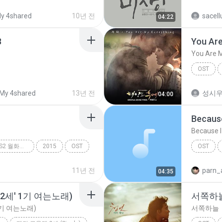
가리워진
y 4shared
10년 전
sacel
04:22
3
You Are
You Are M
OST
You Are 
My 4shared
13년 전
성시우
04:00
Because
Because I
후아유-학교 2015 (KBS2 월화드라마) OST
2015
OST
OST
ith 육지담)
Because 
11년 전
parn_a
04:35
2세' 1기 여는노래)
서쪽하
1기 여는노래)
서쪽하늘