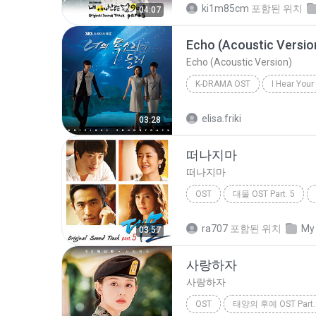
ki1m85cm
포함된 위치
04:07
이선희
Echo (Acoustic Versio
Echo (Acoustic Version)
K-DRAMA OST
I Hear You
Every Single Day
K-Drama
elisa.friki
03:28
Echo (Acoustic Version)
떠나지마
떠나지마
OST
대물 OST Part. 5
떠나지마
ra707
포함된 위치
My
03:57
사랑하자
사랑하자
OST
태양의 후예 OST Part.