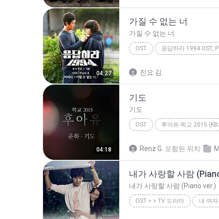
가질 수 없는 너
가질 수 없는 너
OST
응답하라 1994 OST, Pa
하이니
가질 수 없는 너
진요 김.
04:27
기도
기도
OST
기도
윤하 (Younha)
Renz G.
포함된 위치
M
04:18
내가 사랑할 사람 (Piano 
내가 사랑할 사람 (Piano ver.)
OST > > TV 드라마
2010
OST > > TV 드라마