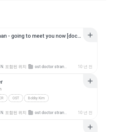
lee ki chan - going to meet you now [doctor stranger ost part. 2].mp3
 N.
포함된 위치
ost doctor stranger
10 년 전
er
m
ER
OST
Bobby Kim
 N.
포함된 위치
ost doctor stranger
10 년 전