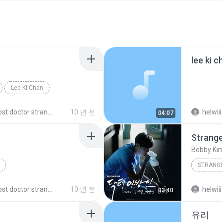
Lee Ki Chan
ost doctor stranger
10 년 전
helwiii
04:07
Strang
Bobby Ki
STRANG
ost doctor stranger
10 년 전
helwiii
03:40
유리