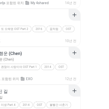
rljs
포함된 위치
My 4shared
14년 전
또 오해영 OST Part.2
2016
꿈처럼
OST
.
10년 전
운 (Chen)
 (Chen)
괜찮아 사랑이야 OST Part 1
2014
OST
 (Chen)
EXO
.
포함된 위치
EXO
12년 전
진 길
길
미생 Part.4
2014
OST
볼빨간 사춘기