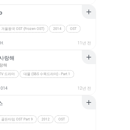
Go
겨울왕국 OST (Frozen OST)
2014
OST
Idina Menzel
 H.
11년 전
 사랑해
사랑해
> TV 드라마
대물 (SBS 수목드라마) - Part.1
OST > > TV 드라마
죽어도 사랑해
거미
1014
12년 전
스
골든타임 OST Part 9
2012
OST
Pia & Zico