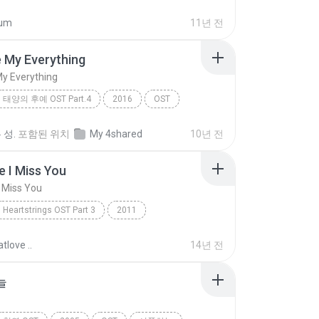
 길
lum
11년 전
 My Everything
y Everything
태양의 후예 OST Part.4
2016
OST
My Everything
거미
 성.
포함된 위치
My 4shared
10년 전
 I Miss You
 Miss You
Heartstrings OST Part 3
2011
I Miss You
Jung Yong Hwa (CN Blue)
OST
tlove ..
14년 전
늘