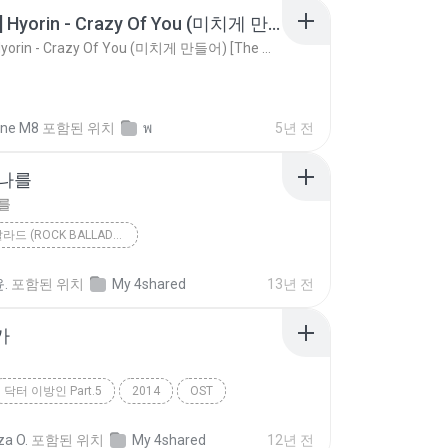
[ซับไทย] Hyorin - Crazy Of You (미치게 만들어) [The Master's Sun OST Part 3]
[ซับไทย] Hyorin - Crazy Of You (미치게 만들어) [The Master's Sun OST Part 3]
ne M8
포함된 위치
พ
5년 전
 나를
를
팝 > 락 발라드 (ROCK BALLAD), OST > > TV 드라마
응답하라 1994 (tvN 드라마) OST Part.5
행복한 나를
.
포함된 위치
My 4shared
13년 전
팝 > 락 발라드 (Rock Ballad), OST > > TV 드라마
김예림 [투개월]
가
닥터 이방인 Part.5
2014
OST
스데이)
니가내가
za O.
포함된 위치
My 4shared
12년 전