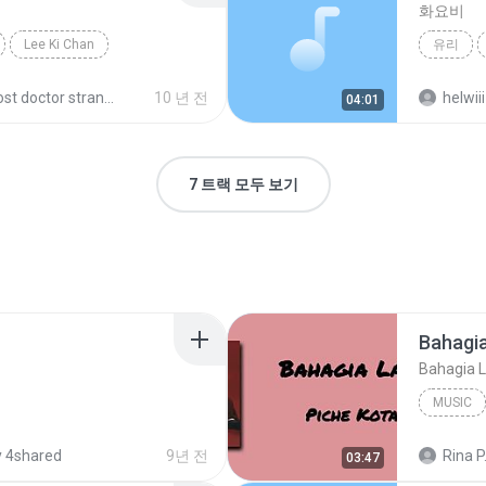
화요비
Lee Ki Chan
유리
ost doctor stranger
10 년 전
helwiii
04:01
7 트랙 모두 보기
Bahagia
Bahagia La
MUSIC
 4shared
9년 전
Rina P
03:47