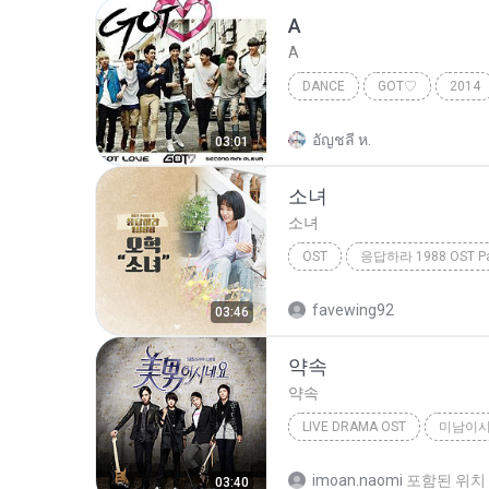
A
A
DANCE
GOT♡
2014
อัญชลี ห.
03:01
소녀
소녀
OST
오혁 (Hyukk Oh)
소녀
favewing92
03:46
약속
약속
LIVE DRAMA OST
2009
Live Drama Ost
imoan.naomi
포함된 위치
03:40