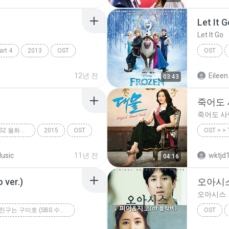
Let It 
Let It Go
rt 4
2013
OST
OST
Let It Go
12년 전
Eileen
03:43
죽어도
죽어도 
후아유-학교 2015 (KBS2 월화드라마) OST - Part.5
2015
OST
OST > 
2010
usic
11년 전
wktjd
04:16
ver.)
오아시
오아시스
내 여자친구는 구미호 (SBS 수목드라마) - Part.5
OST
내가 사랑할 사람 (Piano ver.)
오아시스