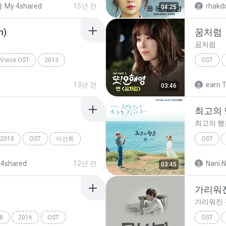
My 4shared
15년 전
rhakdo
04:25
n)
꿈처럼
꿈처럼
r Voice OST
2013
OST
 OST
벤 (Ben)
13년 전
earn T
03:46
최고의 행
최고의 행운
2010
OST
이선희
OST
최고의 행운
 4shared
12년 전
Nani N
03:45
가리워
가리워진 
8
2016
OST
OST