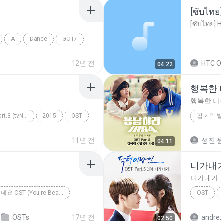
A
Dance
GOT7
12년 전
HTC O
04:22
행복한
행복한 나
응답하라 1988 OST Part.3 (tvN 드라마)
2015
OST
11년 전
성진 윤
04:11
니가내
니가내가
미남이시네요 OST (You're Beautiful OST)
OST
약속
이홍기(Feat.정용화)
민아(걸
OSTs
17년 전
andre
02:50