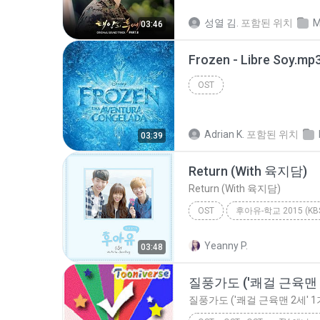
SG워너비
사랑하자
성열 김.
포함된 위치
M
03:46
Frozen - Libre Soy.mp
OST
Adrian K.
포함된 위치
03:39
Return (With 육지담)
Return (With 육지담)
OST
웬디 [레드벨벳]
Return (W
Yeanny P.
03:48
질풍가도 ('쾌걸 근육맨 
질풍가도 ('쾌걸 근육맨 2세' 