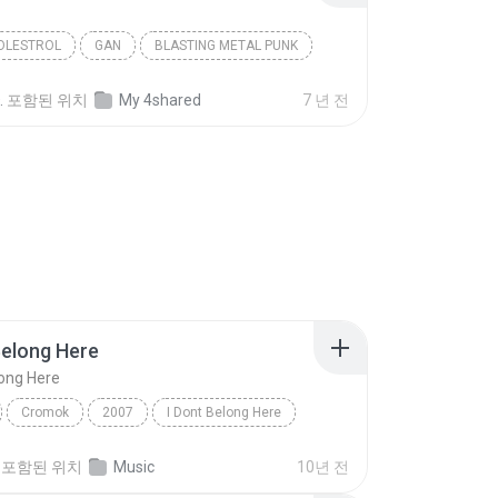
OLESTROL
GAN
BLASTING METAL PUNK
.
포함된 위치
My 4shared
7 년 전
Belong Here
long Here
Cromok
2007
I Dont Belong Here
a_harmonic
Metal
포함된 위치
Music
10년 전