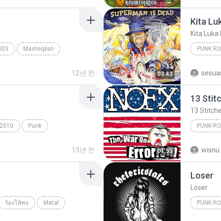
Anyer 10
Kita Lu
Kita Luka
003
Masterplan
PUNK R
12년 전
sesua
03:43
Superma
13 Stit
13 Stitch
2010
Punk
PUNK R
e's For You
13 Stitc
13년 전
wisnu 
01:55
Loser
Loser
ร้องให้พอ
Metal
PUNK R
Punk Ro