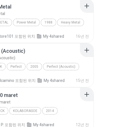
Metal
tal
METAL
Power Metal
1988
Heavy Metal
Power Metal
tore101
포함된 위치
My 4shared
16년 전
 (Acoustic)
Acoustic)
K
Perfect
2005
Perfect (Acoustic)
lan
Pop Punk
elcamino
포함된 위치
My 4shared
15년 전
10 maret
 maret
OCK
KOLABORASOE
2014
oekamti feat Slank
Punk Rock
 P.
포함된 위치
My 4shared
12년 전