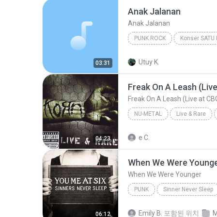
Anak Jalanan
Anak Jalanan
PUNK ROCK
Konser SATU 
Anak Jalanan
Superman I
Utuy K.
03:31
Freak On A Leash (Live
Freak On A Leash (Live at CB
NU-METAL
Live & Rare
Freak On A Leash (Live at CBGB's)
e C.
04:23
When We Were Young
When We Were Younger
PUNK
Sinner Never Sleep
Punk
When We Were Youn
Emily B.
포함된 위치
M
06:12