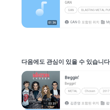
GAN
GAN
BLASTING METAL PU
GAN O.
포함된 위치
My
01:36
다음에도 관심이 있을 수 있습니다
Beggin'
Beggin'
METAL
Chosen
2017
Beggin'
김준영
포함된 위치
팝
03:31