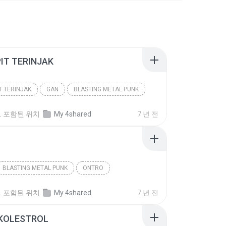
IT TERINJAK
T TERINJAK
GAN
BLASTING METAL PUNK
.
포함된 위치
My 4shared
7 년 전
BLASTING METAL PUNK
ONTRO
.
포함된 위치
My 4shared
7 년 전
 KOLESTROL