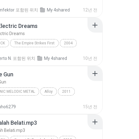
Metal
The Devil In I
infektor
포함된 위치
My 4shared
12년 전
lectric Dreams
ctric Dreams
OCK
The Empire Strikes First
2004
gion
Punk Rock
Beyon Electric Dreams
rto N.
포함된 위치
My 4shared
10년 전
e Gun
Gun
NIC MELODIC METAL
Alloy
2011
 Gun
Trillium
Symphonic Melodic Metal
nho6279
15년 전
alah Belati.mp3
ah Belati.mp3