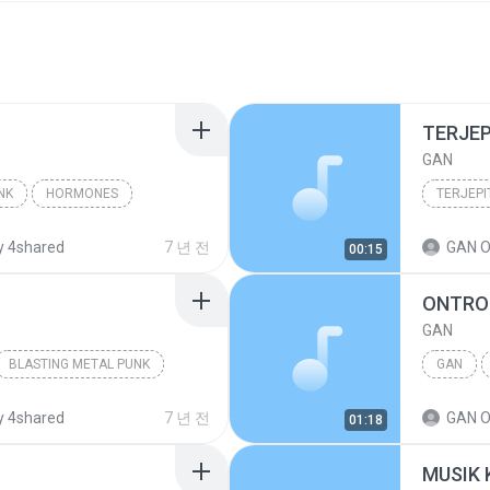
TERJEP
GAN
NK
HORMONES
TERJEPI
 4shared
7 년 전
GAN O
00:15
ONTRO
GAN
BLASTING METAL PUNK
GAN
 4shared
7 년 전
GAN O
01:18
MUSIK