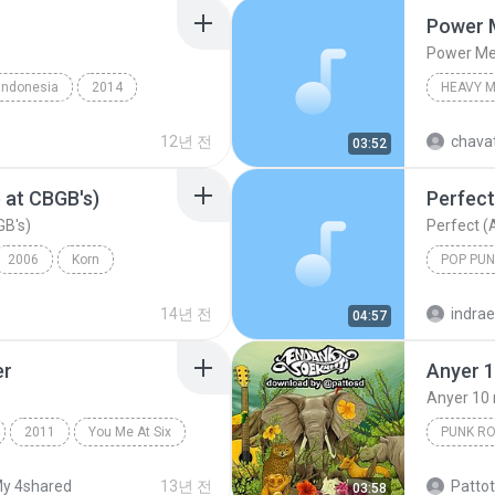
Power 
Power Me
Indonesia
2014
HEAVY 
s Dead
Punk Rock
Pantera
12년 전
chava
03:52
 at CBGB's)
Perfect
GB's)
Perfect (
2006
Korn
POP PUN
Nu-Metal
Simple P
14년 전
indra
04:57
er
Anyer 
Anyer 10
2011
You Me At Six
PUNK R
ger
Endank S
y 4shared
13년 전
Pattot
03:58