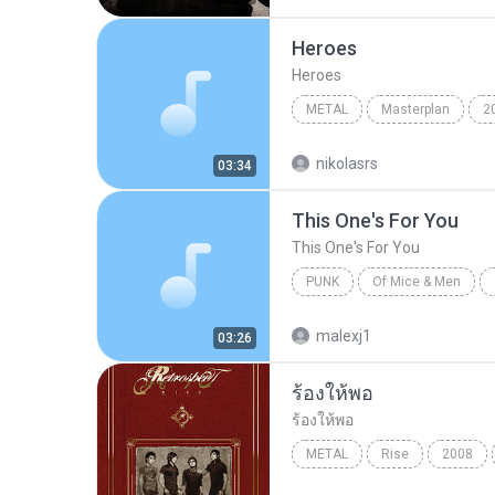
Heroes
Heroes
METAL
Masterplan
2
Heroes
Metal
nikolasrs
03:34
This One's For You
This One's For You
PUNK
Of Mice & Men
Of Mice And Men
This On
malexj1
03:26
ร้องให้พอ
ร้องให้พอ
METAL
Rise
2008
Retrospect