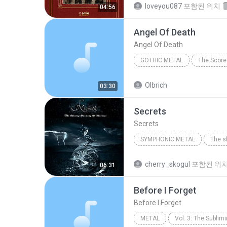
loveyou087
포함된 위치
04:56
Angel Of Death
Angel Of Death
GOTHIC METAL
The Score
Angel Of Death
Gothic Me
Olbrich
03:30
Secrets
Secrets
SYMPHONIC METAL
2008
Symphonic Metal
cherry_skogul
포함된 위
06:31
Before I Forget
Before I Forget
METAL
Vol. 3: The Sublim