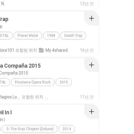
 N.
12년 전
Trap
ap
METAL
Power Metal
1988
Death Trap
etal
Pantera
tore101
포함된 위치
My 4shared
16년 전
ta Compaña 2015
 Compaña 2015
TAL
Finisterra Ópera Rock
2015
Mägo de Oz/Manuel Escudero/Leo Jiménez
La Santa Compaña 2015
Txus Plagios Locos D.
포함된 위치
11년 전
al
l In I
n I
.5: The Gray Chapter (Deluxe)
2014