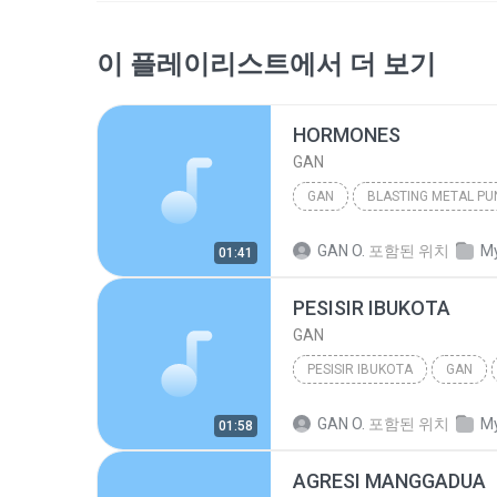
이 플레이리스트에서 더 보기
HORMONES
GAN
GAN
BLASTING METAL PU
GAN O.
포함된 위치
My
01:41
PESISIR IBUKOTA
GAN
PESISIR IBUKOTA
GAN
GAN O.
포함된 위치
My
01:58
AGRESI MANGGADUA