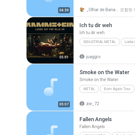
Slipknot
Before I Forget
_Olhar de Bananeira_*
포함된 
04:39
Ich tu dir weh
Ich tu dir weh
INDUSTRIAL METAL
Liebe 
Industrial Metal
Rammste
juaggro
05:01
Smoke on the Water
Smoke on the Water
METAL
Born Again Tour
Smoke on the Water
Black
zie_72
05:07
Fallen Angels
Fallen Angels