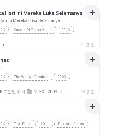
 maret
ka Hari Ini Mereka Luka Selamanya
 Hari Ini Mereka Luka Selamanya
OCK
Sunset Di Tanah Anarki
2013
Kita Luka Hari Ini Mereka Luka Selamanya
Punk Rock
su
11년 전
n Is Dead
ches
es
OCK
The War On Errorism
2003
hes
NOFX
Punk Rock
F.
포함된 위치
NOFX - 2003 - The War On Errorism
13년 전
OCK
First Blood
2011
Rhetoric States
ck
Loser