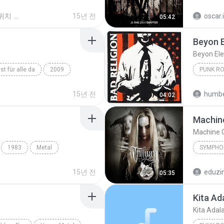
Metal
Slipknot
위치
15년 전
oscar.
05:42
Beyon E
Beyon Ele
ist für alle da
2009
PUNK R
in
Ich tu dir weh
Bad Reli
15년 전
humbe
04:02
Machin
Machine 
1983
Metal
SYMPHO
 Sabbath, David Coverdale
Machine
15년 전
eduzi
05:35
Kita Ad
Kita Adal