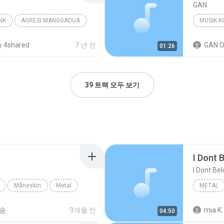
GAN
NK
AGRESI MANGGADUA
MUSIK K
 4shared
7 년 전
GAN O
01:26
39 트랙 모두 보기
I Dont 
I Dont Be
Måneskin
Metal
METAL
shrill d
송
9개월 전
mia K.
04:50