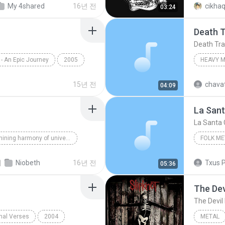
My 4shared
16년 전
cikhaq
03:24
Death 
Death Tr
 - An Epic Journey
2005
HEAVY 
tal
Epica
Heavy M
15년 전
chava
04:09
La San
La Santa
The shining harmony of universe
FOLK ME
Secrets
Niobeth
치
Niobeth
16년 전
05:36
Folk Met
The Devi
The Devil I
inal Verses
2004
METAL