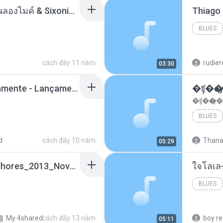
ตราบธุรีดิน - PMC ปู่จ๋านลองไมค์ & Sixonine ( Cover Version ).mp3
BLUES
cách đây 11 năm
rudie
03:30
Mc Nandinho Malandramente - Lançamento 2016.mp3
�ʧ�ѹ
�ʧ�ѹ�
BLUES
d
cách đây 10 năm
Thana
05:29
Funk_Ostentação_Melhores_2013_Novas MC GUIME, MC LON, MC RODOLFINHO, MC NEGUINHO DO KAXETA, MC Leo Da Baixada, MC Boy Do CHarmes.mp3
ใจโลเล
BLUES
My 4shared
cách đây 13 năm
05:11