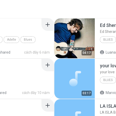
Ed She
Ed Shera
Adelle
Blues
BLUES
shared
cách đây 6 năm
Luana
04:17
your lo
your love
BLUES
your lov
ared
cách đây 10 năm
Marvio
03:17
LA ISL
LA ISLA 