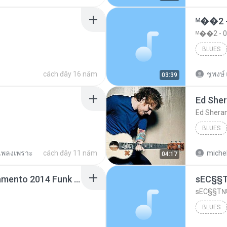
ᴹ��2 
ᴹ��2 -
BLUES
cách đây 16 năm
ชูพงษ์ 
03:39
Ed She
Ed Shera
BLUES
เพลงเพราะ
cách đây 11 năm
michel
04:17
Mc Dede -Tibum Lançamento 2014 Funk Chique Produçoes .mp3
ѕЕС§§Т№
BLUES