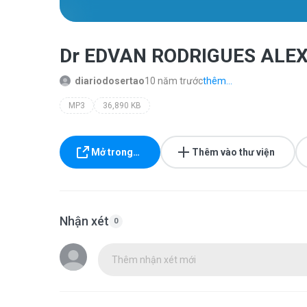
Dr EDVAN RODRIGUES ALEX
diariodosertao
10 năm trước
thêm...
MP3
36,890 KB
Mở trong…
Thêm vào thư viện
Nhận xét
0
Thêm nhận xét mới