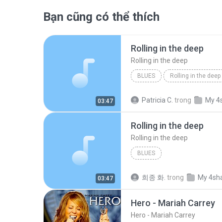
Bạn cũng có thể thích
Rolling in the deep
Rolling in the deep
BLUES
Rolling in the deep
Rolling in the deep
Patricia C.
trong
My 4
03:47
Rolling in the deep
Rolling in the deep
BLUES
희종 화.
trong
My 4sh
03:47
Hero - Mariah Carrey
Hero - Mariah Carrey