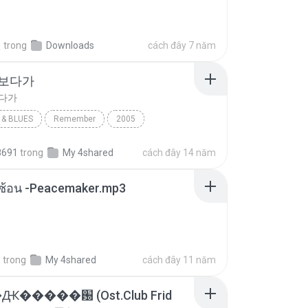
선
trong
Downloads
cách đây 7 năm
 보다가
보다가
& BLUES
Remember
2005
보다가
바이브
Rhythm & Blues
8691
trong
My 4shared
cách đây 14 năm
ซับซ้อน -Peacemaker.mp3
.
trong
My 4shared
cách đây 11 năm
�����԰ (Ost.Club Frid