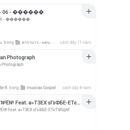
- 06 - ������
 06 - ������
แ.
trong
คาราบาว - แดนซ์ 2 ความตกมัน
cách đây 11 năm
ran Photograph
n Photograph
le R.
trong
musicas Gospel
cách đây 8 năm
ѕЕС§§Т№Ё№ Feat. а»ТЗЕХ ѕГѕФБЕ-ЕТєТ№Щ№
Ё№ Feat. а»ТЗЕХ ѕГѕФБЕ-ЕТєТ№Щ№