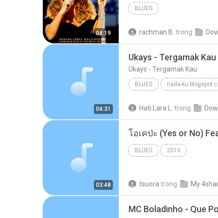
BLUES
rachman B.
trong
Dow
04:19
Ukays - Tergamak Kau
Ukays - Tergamak Kau
BLUES
nada-ku.blogspot.
Ukays
Blues
Hati Lara L.
trong
Dow
04:31
BLUES
2015
tsuora
trong
My 4sha
03:48