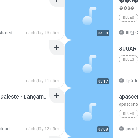
��â�
��â� 
BLUES
shared
cách đây 13 năm
패턴 C
04:50
BLUES
cách đây 11 năm
DjCoto
03:17
Mc Tati Zaqui - Eterno Daleste - Lançamento 2014.mp3
apasce
apascent
BLUES
load
cách đây 12 năm
josysi
07:08