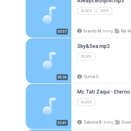
Always Bonjovi.mp3
BLUES
2000
brando M.
trong
My 4
03:07
Sky&Sea.mp3
BLUES
Ouma S.
05:26
BLUES
Sabrina A.
trong
Down
02:41