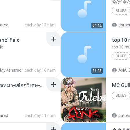
�Ԫ �Ԫ�
BLUES
ared
cách đây 12 năm
04:42
no' Faix
ix
BLUES
dj valmir
My 4shared
cách đây 16 năm
ANA IS
36:28
( เสียงเรียกเข้า ) ร้ายๆ-ใจหมา-เชือกวิเศษ-ว้าเหว่.mp3
BLUES
Blues
ared
cách đây 11 năm
patre
03:03