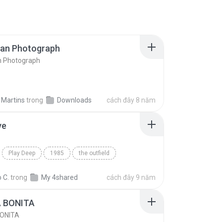
ran Photograph
n Photograph
 Martins
trong
Downloads
cách đây 8 năm
ve
Play Deep
1985
the outfield
e
Blues
 C.
trong
My 4shared
cách đây 9 năm
A BONITA
BONITA