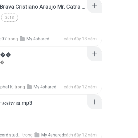
Thiago Brava Cristiano Araujo Mr. Catra - Ta Soltinha.mp3
2013
re07
trong
My 4shared
cách đây 13 năm
���
��
phat K.
trong
My 4shared
cách đây 12 năm
-วงสหาย.mp3
boy record studio[boy pala] B.
trong
My 4shared
cách đây 12 năm