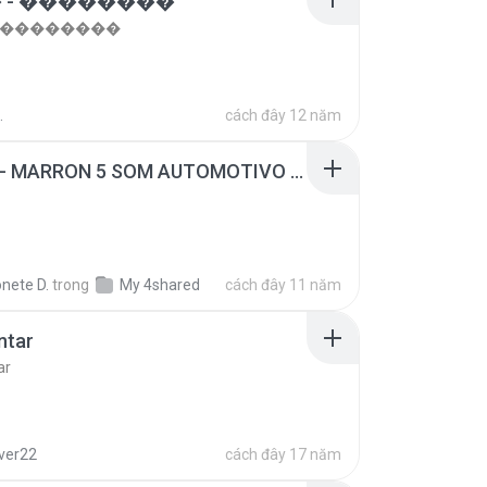
 - ��������
- ��������
.
cách đây 12 năm
SUGAR - MARRON 5 SOM AUTOMOTIVO (DJ COTONETE BHZ).mp3
nete D.
trong
My 4shared
cách đây 11 năm
ntar
ar
lver22
cách đây 17 năm