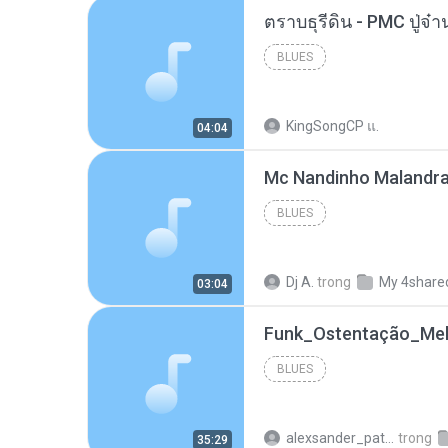
BLUES
KingSongCP แ.
04:04
BLUES
Dj A.
trong
My 4share
03:04
BLUES
alexsander_patel
trong
35:29