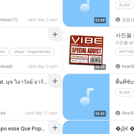
BLUES
nload (1)
cách đây 2 năm
장정
03:48
사진을
사진을 
com
Ukays - Tergamak Kau
RHYTHM 
사진을 
nloads
cách đây 5 năm
heart
04:36
โอเคป่ะ (Yes or No) Feat. นุช วิลาวัลย์ อาร์สยาม - Flame.mp3
พื้นที่
BLUES
red
cách đây 11 năm
Ana N
04:44
MC Boladinho - Que Popo esse Que Popo Gigante (DjWn) (áudio Oficial).mp3
�Ԫ �Ԫ