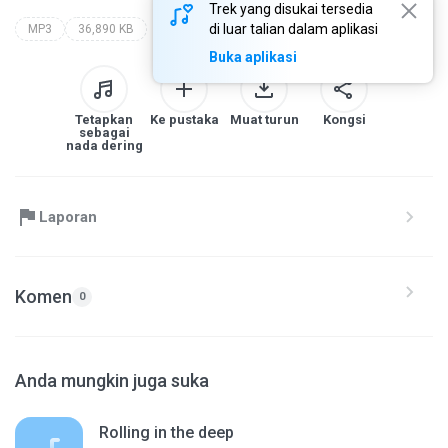
Trek yang disukai tersedia
di luar talian dalam aplikasi
MP3
36,890 KB
Buka aplikasi
Tetapkan
Ke pustaka
Muat turun
Kongsi
sebagai
nada dering
Laporan
Komen
0
Anda mungkin juga suka
Rolling in the deep