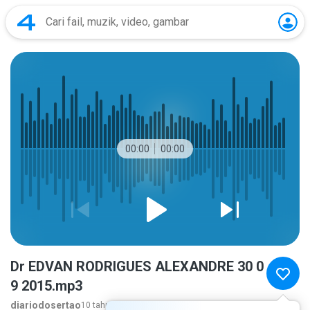
00:00
00:00
Dr EDVAN RODRIGUES ALEXANDRE 30 0
9 2015.mp3
diariodosertao
10 tahun lalu
lebih banyak...