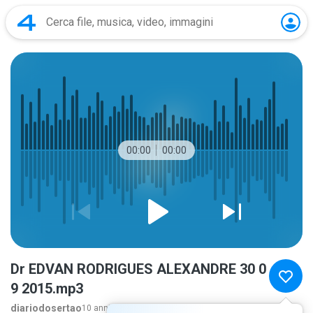
00:00
00:00
Dr EDVAN RODRIGUES ALEXANDRE 30 0
9 2015.mp3
diariodosertao
10 anni fa
ancora...