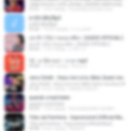
CANETA AZUL CLIPE OFICIAL (VERSÃO ARROCHA)
01:01
7 лет назад
Fernanda Lima de Lima
¤¹ÁÕ»ÃÐÇÑµÔ
¤¹ÁÕ»ÃÐÇÑµÔ
03:26
15 лет назад
n_oi_pooh
อย่าฟ้าวได้บ่ | พลอย ศศิธร【AUDIO OFFICIAL】
อย่าฟ้าวได้บ่ | พลอย ศศิธร【AUDIO OFFICIAL】
03:54
7 лет назад
มาลีนา ฮ.
12 - มาลีฮวนน่า - มายา.mp3
04:08
12 лет назад
Arnun S.
Jerry Smith - Deus me Livre, Mais Quem me Dera [ Á
Jerry Smith - Deus me Livre, Mais Quem me Dera [ Á
01:22
8 лет назад
Sandra mara A.
quando a bad bater
quando a bad bater
02:59
7 лет назад
Any Isabela Néri Castilho
Tribo da Periferia - Imprevisível (Official Music
Tribo da Periferia - Imprevisível (Official Music
04:08
8 лет назад
Rafael S.