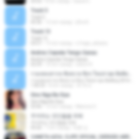
03:32
8 лет назад
Daniel G.
Track 5
Track 5
05:36
12 лет назад
ji5ra A.
Track 13
Track 13
03:57
15 лет назад
s.fraga_adriana
Andres Cepeda Tengo Ganas
Andres Cepeda Tengo Ganas
02:29
10 лет назад
wilson R.
รวมเพลงสากล ฟังสบาย ชิลๆ ใหม่ล่าสุด ฮิตติดหู 2016-2017
รวมเพลงสากล ฟังสบาย ชิลๆ ใหม่ล่าสุด ฮิตติดหู 2016-2017
1:00:33
8 лет назад
ฟ้าใส ค.
Sino Nga Ba Siya
Sino Nga Ba Siya
03:46
14 лет назад
Marione S.
주저하는 연인들을 위해
주저하는 연인들을 위해
04:26
7 лет назад
태훈 김.
CANETA AZUL CLIPE OFICIAL (VERSÃO ARROCHA)