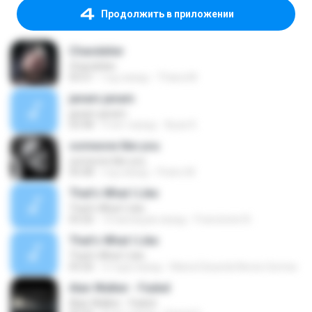
Продолжить в приложении
Chandelier
Chandelier
03:51
год назад
Thiara M.
janam janam
janam janam
03:58
9 лет назад
Ayaz K.
someone like you
someone like you
05:08
год назад
Pedro M.
That's What I Like
That's What I Like
03:26
10 месяцев назад
Francinete N.
That's What I Like
That's What I Like
03:26
2 года назад
Maria Eduarda Neves Gomes
Alan Walker - Faded
Alan Walker - Faded