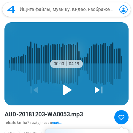
00:00
04:19
AUD-20181203-WA0053.mp3
lekalokinha
7 год(а) назад
ещё...