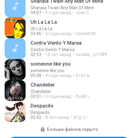
Shanaia Twain Any Man Of Mine
Shanaia Twain Any Man Of Mine
04:07
4 года назад
Joao C.
Uh La La La
Uh La La La
03:46
3 года назад
Danielle M.
Contra Viento Y Marea
Contra Viento Y Marea
02:53
14 лет назад
ronaldo_cc1989
someone like you
someone like you
05:08
4 года назад
จํารัส พ.
Chandelier
Chandelier
03:51
2 года назад
สัมพัน์ เ.
Despacito
Despacito
02:42
8 лет назад
희영 이.
Больше файлов скрыто