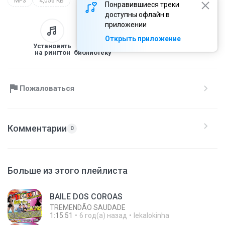
MP3
4,056 KB
Понравившиеся треки
доступны офлайн в
приложении
Открыть приложение
Установить
В
Скачать
Поделиться
на рингтон
библиотеку
Пожаловаться
Комментарии
0
Больше из этого плейлиста
BAILE DOS COROAS
TREMENDÃO SAUDADE
1:15:51
6 год(а) назад
lekalokinha