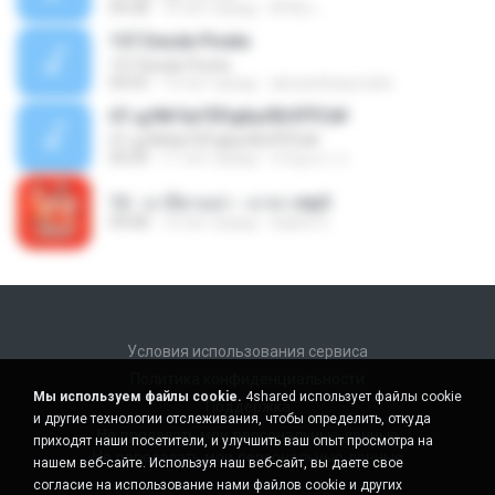
04:28
10 лет назад
ศิริชัย เ.
157 Desde Pivete
157 Desde Pivete
04:55
13 лет назад
alexandreperuibe
07-дЛ№ЗиТЁРдБиЛЕНЎЎС№
07-дЛ№ЗиТЁРдБиЛЕНЎЎС№
05:09
11 лет назад
ขวัญนภา ป.
12 - มาลีฮวนน่า - มายา.mp3
04:08
12 лет назад
siaiew S.
Условия использования сервиса
Политика конфиденциальности
Мы используем файлы cookie.
4shared использует файлы cookie
Поддержка
и другие технологии отслеживания, чтобы определить, откуда
Не продавать мои персональные данные
приходят наши посетители, и улучшить ваш опыт просмотра на
Не передавать мои персональные данные
нашем веб-сайте. Используя наш веб-сайт, вы даете свое
согласие на использование нами файлов cookie и других