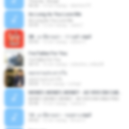
Thomas - Bunga
06:26
14 лет назад
aliantoni79
As Long As You Love Me
As Long As You Love Me
03:35
12 лет назад
carla C.
08 - มาลีฮวนน่า - ว่าวจุฬา.mp3
03:55
12 лет назад
siaiew S.
I've Fallen For You
I've Fallen For You
04:15
16 лет назад
celestine_milby08
ดอกจานประหารใจ
ดอกจานประหารใจ
04:05
8 лет назад
Lichapl
MONEY, MONEY, MONEY - AO VIVO EM CABO FRIO
MONEY, MONEY, MONEY - AO VIVO EM CABO FRIO
03:46
15 лет назад
Carlos C.
14 - มาลีฮวนน่า - รอยทาง.mp3
04:02
12 лет назад
Arnun S.