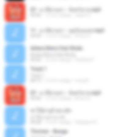
07 - มาลีฮวนน่า - จันทร์ฉาย.mp3
03:56
12 лет назад
siaiew S.
11 - มาลีฮวนน่า - มุดก้อนเมฆ.mp3
04:49
12 лет назад
Arnun S.
Antara Benci Dan Rindu
Antara Benci Dan Rindu
04:52
10 лет назад
Sulistija H.
Track 1
Track 1
04:13
12 лет назад
nong N.
07 - มาลีฮวนน่า - จันทร์ฉาย.mp3
03:56
12 лет назад
Arnun S.
ฆ่าให้ตายอ้ายกะฮัก
ฆ่าให้ตายอ้ายกะฮัก
04:28
12 лет назад
Saingeun H.
Thomas - Bunga