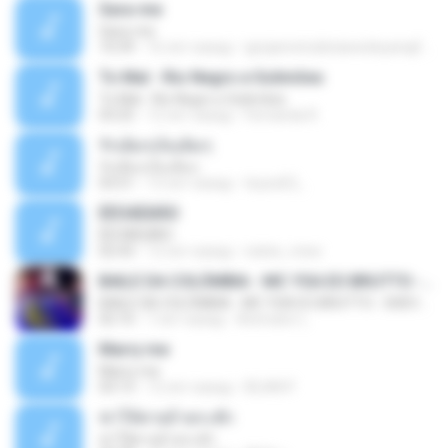
Sara-me
Sara-me
10:39
16 лет назад
igrejametodistawesleyanajf_min.louvor
To Mal - Rio Negro e Solimões
To Mal - Rio Negro e Solimões
03:25
12 лет назад
Fernanda R.
รักเต็มๆเจ็บเต็มๆ
รักเต็มๆเจ็บเต็มๆ
03:51
13 лет назад
teyza52_
ÊËÒÂÊØÃÒ
ÊËÒÂÊØÃÒ
02:43
12 лет назад
natee_mew
BAILE DA COLÔMBIA - MC YSA EO BRUTTO - SHEVCHENKO
BAILE DA COLÔMBIA - MC YSA EO BRUTTO - SHEVCHENKO
02:10
7 лет назад
Animator L.
Marry me
Marry me
03:13
12 лет назад
IDLAN P.
ฆ่าให้ตายอ้ายกะฮัก
ฆ่าให้ตายอ้ายกะฮัก