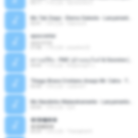
03:17
11年之前
DjCotonete D.
Mc Tati Zaqui - Eterno Daleste - Lançamento 2014.mp3
02:41
12年之前
Sabrina A.
apascentar
apascentar
07:08
17年之前
josysilver22
ตราบธุรีดิน - PMC ปู่จ๋านลองไมค์ & Sixonine ( Cover Version ).mp3
04:04
11年之前
KingSongCP แ.
Thiago Brava Cristiano Araujo Mr. Catra - Ta Soltinha.mp3
03:30
13年之前
rudiere07
Mc Nandinho Malandramente - Lançamento 2016.mp3
03:04
10年之前
Dj A.
�ʧ�ѹ���
�ʧ�ѹ���
05:29
12年之前
Thanaphat K.