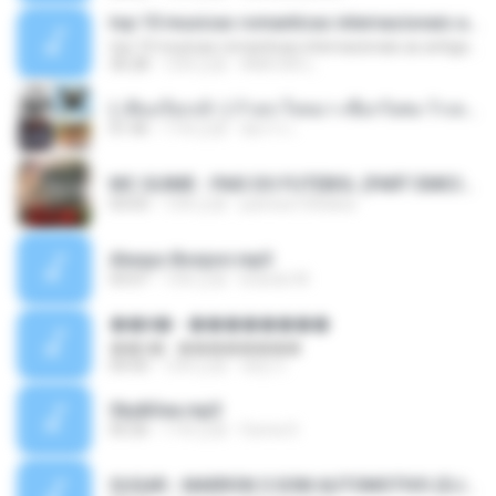
top 10 musicas romanticas internacionais as antigas que faz seu coraçao bater mais forte remix
top 10 musicas romanticas internacionais as antigas que faz seu coraçao bater mais forte remix
36:28
12年之前
ANA ISIS L.
( เสียงเรียกเข้า ) ร้ายๆ-ใจหมา-เชือกวิเศษ-ว้าเหว่.mp3
01:46
11年之前
อัยการ เ.
MC GUIME - PAIS DO FUTEBOL (PART EMICIDA) 2014.mp3
03:03
13年之前
patrese100ideia
Always Bonjovi.mp3
03:07
13年之前
brando M.
��â� - ��������
��â� - ��������
04:50
12年之前
패턴 C.
Sky&Sea.mp3
05:26
11年之前
Ouma S.
SUGAR - MARRON 5 SOM AUTOMOTIVO (DJ COTONETE BHZ).mp3