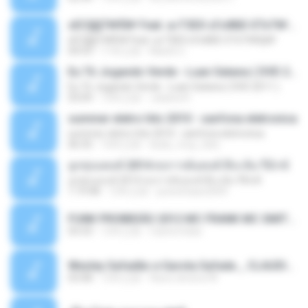
ѕЕС§§Т№Ё№ Feat. а»ТЗЕХ ѕГѕФБЕ-ЕТєТ№Щ№
ѕЕС§§Т№Ё№ Feat. а»ТЗЕХ ѕГѕФБЕ-ЕТєТ№Щ№
04:53
11年之前
MaxGi C.
Eu Tô Jogando Verde - Luan Satana ( DVD 2011 )
Eu Tô Jogando Verde - Luan Satana ( DVD 2011 )
03:09
12年之前
Juliana R.
summer eletro hits 2010 - sanfona eletronica
summer eletro hits 2010 - sanfona eletronica
06:35
16年之前
dudu_muy_loko
ลูกทุ่งแดนซ์ 2014 สงการต์แดนซ์ ดีเจ ต้น รีมิกซ์
ลูกทุ่งแดนซ์ 2014 สงการต์แดนซ์ ดีเจ ต้น รีมิกซ์
1:19:48
12年之前
powerbass2009
FUNK PROIBIDÃO 2012 MC FRANK MC SMITH MC LON MC DEDE MC DALESTE MC ROBA CENA MC K9 MC LUAN MC DINHO DA VP MC KELVINHO MC YOSHI MC DUHZINHO DA VR MC NOBRUH MC GALO SP - HINO PCC - PRIMEIRO COMANDO .mp3
03:33
12年之前
Castornidas
Wesley Safadão e Garota Safada _ CLAUDIA LEITE_REMIX_DJAMOROSO 2014.mp3
03:08
12年之前
flavio.oliveira78