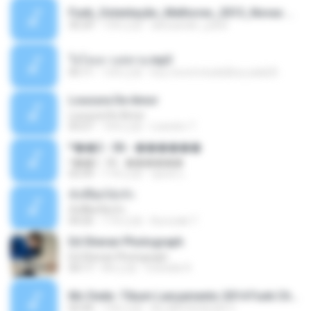
Funk_Ostentação_Melhores_2013_Novas MC GUIME, MC LON, MC RODOLFINHO, MC NEGUINHO DO KAXETA, MC Leo Da Baixada, MC Boy Do CHarmes.mp3
35:29
13年之前
alexsander_patel
ใจโลเล-วงสหาย.mp3
05:11
12年之前
boy record studio[boy pala] B.
Loucura De Amor
Loucura De Amor
03:27
16年之前
Leandro T.
ᴹ��2 - 06 - ������
ᴹ��2 - 06 - ������
03:39
11年之前
ชูพงษ์ แ.
ทั้งที่ผิดก็ยังรัก
ทั้งที่ผิดก็ยังรัก
04:26
11年之前
Kurozaki T.
Ed Sheran Photograph
Ed Sheran Photograph
04:17
8年之前
michelle R.
Mc Dede -Tibum Lançamento 2014 Funk Chique Produçoes .mp3
02:44
13年之前
ALLAN DOUGLAS C.