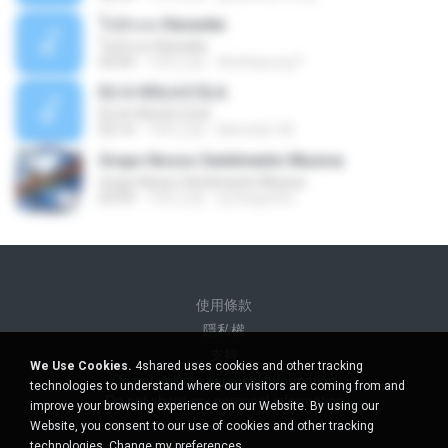
ใจนักเลง Karaoke
ใจนักเลง Karaoke
03:04
12年之前
Wutthipong P.
EU A VIOLA E ELA
EU A VIOLA E ELA
03:14
14年之前
Meninão V8
Grupo Nosso Sentimento Musica
Grupo Nosso Sentimento Musica
03:59
15年之前
Dj Dhiguinho
使用條款
隱私權
支持
We Use Cookies.
4shared uses cookies and other tracking
Do not sell my personal information
technologies to understand where our visitors are coming from and
Do not share my personal information
improve your browsing experience on our Website. By using our
Website, you consent to our use of cookies and other tracking
technologies.
Change my preferences