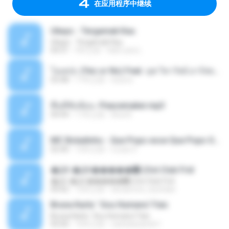
在应用程序中继续
Ukays - Tergamak Kau
Ukays - Tergamak Kau
04:31
5年之前
Hati Lara L.
โอเคป่ะ (Yes or No) Feat. นุช วิลาวัลย์ อาร์สยาม - Flame.mp3
03:48
11年之前
tsuora
พื้นที่ซับซ้อน -Peacemaker.mp3
04:44
11年之前
Ana N.
MC Boladinho - Que Popo esse Que Popo Gigante (DjWn) (áudio Oficial).mp3
02:40
12年之前
Lucas S.
�Ԫ �Ԫ�����԰ (Ost.Club Frid
�Ԫ �Ԫ�����԰ (Ost.Club Frid
04:42
12年之前
doraemon_bestdan
Bruna Karla ' Sou Humano' Faix
Bruna Karla ' Sou Humano' Faix
05:00
16年之前
carlosbizarelo1