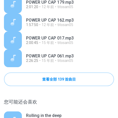
POWER UP CAP 179.mp3
2:01:20
12 年前
titosan05
POWER UP CAP 162.mp3
1:57:50
12 年前
titosan05
POWER UP CAP 017.mp3
2:00:45
15 年前
titosan05
POWER UP CAP 061.mp3
2:26:25
15 年前
titosan05
查看全部 139 首曲目
您可能还会喜欢
Rolling in the deep