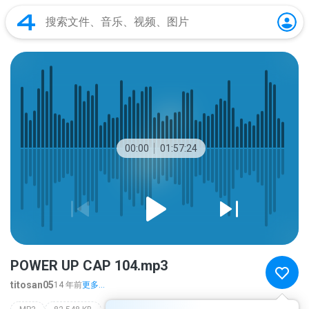
00:00
01:57:24
POWER UP CAP 104.mp3
titosan05
14 年前
更多...