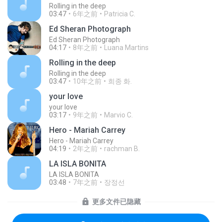
Rolling in the deep
03:47
6年之前
Patricia C.
Ed Sheran Photograph
Ed Sheran Photograph
04:17
8年之前
Luana Martins
Rolling in the deep
Rolling in the deep
03:47
10年之前
희종 화.
your love
your love
03:17
9年之前
Marvio C.
Hero - Mariah Carrey
Hero - Mariah Carrey
04:19
2年之前
rachman B.
LA ISLA BONITA
LA ISLA BONITA
03:48
7年之前
장정선
更多文件已隐藏