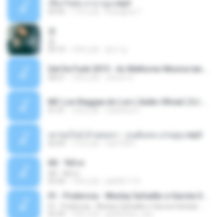
เชือกวิเศษ ลาบานูน.mp3
04:45
11年之前
kriangkrai T.
쿵
쿵
03:10
10年之前
동규 김.
Set De Funk 2015 - As Melhores Musica lançamentos ''Dj Jhóòm''.mp3
58:21
12年之前
Jhóòm S.
MC Lon Reggae do Lon ( Aúdio Oficial ) DJ Gui Beats.mp3
01:41
12年之前
Carlinhos C.
เขาขอไลน์ อ้ายขอลา - มนต์แคน แก่นคูน.mp3
03:49
11年之前
nuk19991
Äð - ¾Ö»ó
Äð - ¾Ö»ó
03:30
13年之前
pbk961119
01 - Poderosa - Wesley Safadão e Garota Safada - Promocional Dezembro
01 - Poderosa - Wesley Safadão e Garota Safada - Promocional Dezembro
02:34
10年之前
gisellefisio_cbq