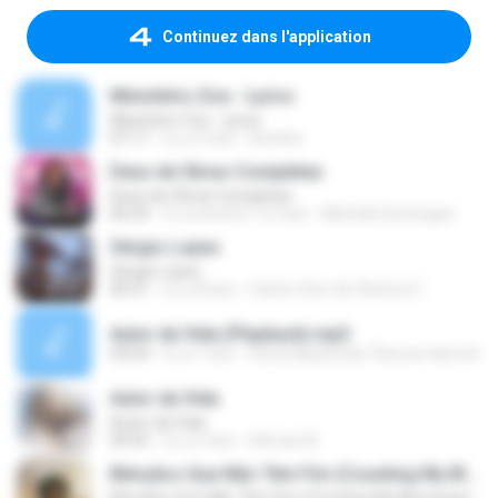
Continuez dans l'application
Ministério Zoe - Lyrics
Ministério Zoe - Lyrics
07:11
il y a 3 ans
Dionilce
Deus de Obras Completas
Deus de Obras Completas
06:24
il y a environ 12 mois
Michelle Domingos
Sérgio Lopes
Sérgio Lopes
06:51
il y a 8 ans
Carlos Vitor de Oliveira O.
Autor da Vida (Playback).mp3
04:54
il y a 7 ans
Sonia Aparecida Tiburcio Harmel
Autor da Vida
Autor da Vida
04:55
il y a 5 ans
Silmara A.
Bênçãos Que Não Têm Fim (Counting My Blessings)