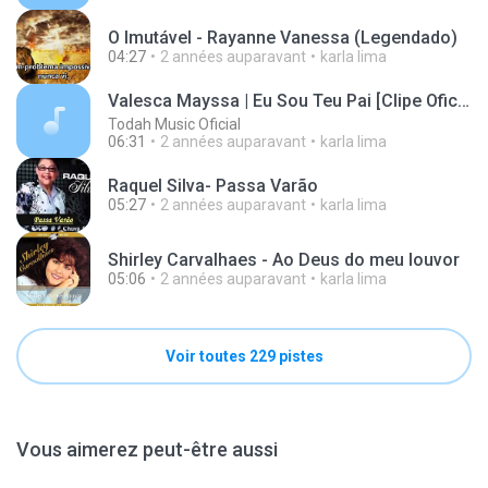
O Imutável - Rayanne Vanessa (Legendado)
04:27
2 années auparavant
karla lima
Valesca Mayssa | Eu Sou Teu Pai [Clipe Oficial]
Todah Music Oficial
06:31
2 années auparavant
karla lima
Raquel Silva- Passa Varão
05:27
2 années auparavant
karla lima
Shirley Carvalhaes - Ao Deus do meu louvor
05:06
2 années auparavant
karla lima
Voir toutes 229 pistes
Vous aimerez peut-être aussi