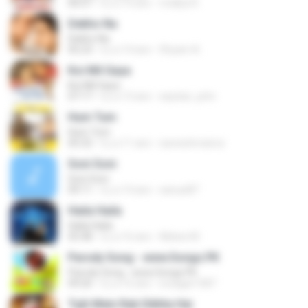
06:07
il y a 14 ans
rivallya R.
Dekho Na
Dekho Na
05:23
il y a 14 ans
Shyam A.
Koi Mil Gaya
Koi Mil Gaya
07:17
il y a 13 ans
septian_john
Hum Tum
Hum Tum
05:32
il y a 11 ans
sareeshrnairxz
Soni Soni
Soni Soni
09:11
il y a 14 ans
sanusi87
Haila Haila
Haila Haila
05:48
il y a 16 ans
Abbee M.
Parody Song - www.Songs.PK
Parody Song - www.Songs.PK
09:26
il y a 16 ans
svsagar1587
Tujh Mein Rab Dikhta Hai