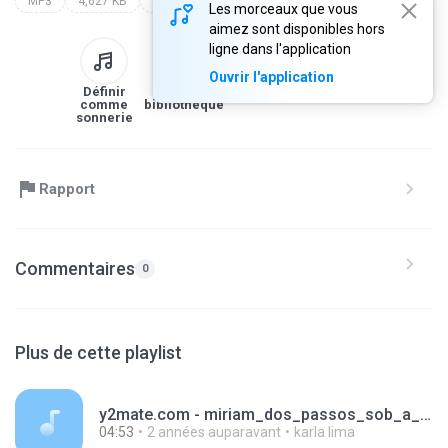
MP3
4,627 KB
autor da vida
Les morceaux que vous
aimez sont disponibles hors
ligne dans l'application
Ouvrir l'application
Définir
À la
Téléchargez
Partager
comme
bibliothèque
sonnerie
Rapport
Commentaires
0
Plus de cette playlist
y2mate.com - miriam_dos_passos_sob_a_direao_dele_clipe_oficial_oeggF4dkZC0.mp3
04:53
2 années auparavant
karla lima