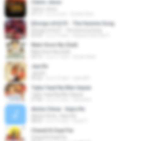
Clamo Jesus
Clamo Jesus
07:17
il y a 2 ans
Gicelia Silva
[iSongs.info] 01 - The Humma Song
[iSongs.info] 01 - The Humma Song
02:59
il y a 10 ans
Mujeeb Rahman P.
Main Hoon Na (Sad)
Main Hoon Na (Sad)
04:15
il y a 17 ans
aman-khan
Jiya Re
Jiya Re
05:20
il y a 12 ans
nairns81
Tujhe Yaad Na Meri Aayee
Tujhe Yaad Na Meri Aayee
07:04
il y a 12 ans
heeraent
Alisha Chinai - Kajra Re
Alisha Chinai - Kajra Re
08:03
il y a 14 ans
David T.
Chandi Ki Daal Par
Chandi Ki Daal Par