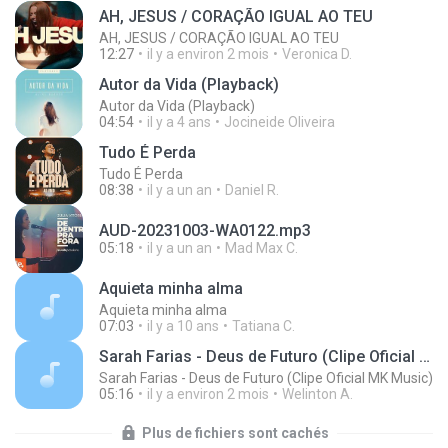
AH, JESUS / CORAÇÃO IGUAL AO TEU
AH, JESUS / CORAÇÃO IGUAL AO TEU
12:27
il y a environ 2 mois
Veronica D.
Autor da Vida (Playback)
Autor da Vida (Playback)
04:54
il y a 4 ans
Jocineide Oliveira
Tudo É Perda
Tudo É Perda
08:38
il y a un an
Daniel R.
AUD-20231003-WA0122.mp3
05:18
il y a un an
Mad Max C.
Aquieta minha alma
Aquieta minha alma
07:03
il y a 10 ans
Tatiana C.
Sarah Farias - Deus de Futuro (Clipe Oficial MK Music)
Sarah Farias - Deus de Futuro (Clipe Oficial MK Music)
05:16
il y a environ 2 mois
Welinton A.
Plus de fichiers sont cachés