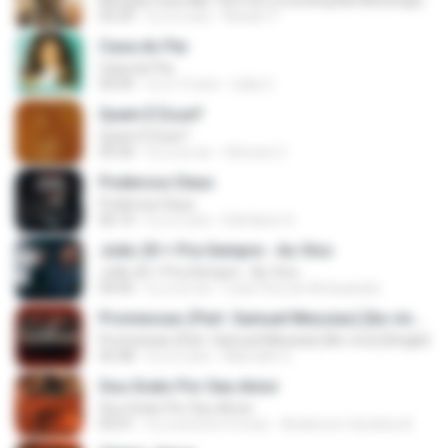
Bênçãos Que Não Têm Fim (Counting My Blessings)
03:29
il y a 2 ans
Noedir V.
Casa do Pai
Casa do Pai
04:45
il y a 12 ans
Lídia C.
Quem É Esse?
Quem É Esse?
09:30
il y a un an
Simone C.
Poderoso Deus
Poderoso Deus
06:14
il y a 2 ans
Edmilson S.
João 20 + Pra Sempre - Ao Vivo
João 20 + Pra Sempre - Ao Vivo
04:45
il y a un an
Leao Fera do Artesanato
Promessas (Part. Samuel Messias) [Ao vivo] {Single}
Promessas (Part. Samuel Messias) [Ao vivo] {Single}
05:48
il y a 2 ans
Marcello G.
Sou Grato Por Seu Amor
Sou Grato Por Seu Amor
05:01
il y a environ 4 mois
Anderson Carolina A.