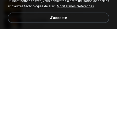
utilisant notre site Web, vous consentez à notre utilisation de cookies
Dholi Taro Dhol Baaje
et d'autres technologies de suivi.
Modifier mes préférences
Dholi Taro Dhol Baaje
06:16
il y a 16 ans
Khuma ram B.
J'accepte
I Love India
I Love India
09:13
il y a 14 ans
azuz-abud-ramus
Soldier The Soundtrack Song Movie 1998
Soldier The Soundtrack Song Movie 1998
18:32
il y a 10 ans
Putera U.
Yeh Ladka Hai Deewana - www.Songs.PK
Yeh Ladka Hai Deewana - www.Songs.PK
06:37
il y a 11 ans
Alim W.
Mujhse Dosti Karoge The Soundtrack Song Movie 2002
Mujhse Dosti Karoge The Soundtrack Song Movie 2002
19:30
il y a 10 ans
Putera U.
Raat Ka Nasha
Raat Ka Nasha
05:14
il y a 19 ans
re552010
Kya Kehna The Soundtrack Song Movie 2000
Kya Kehna The Soundtrack Song Movie 2000