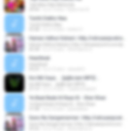
Tujh Mein Rab Dikhta Hai
04:44
il y a 14 ans
Ryan noe A.
Tumhi Dekho Naa
Tumhi Dekho Naa
05:48
il y a 14 ans
bobos C.
Hamari Adhuri Kahani | http://rahsaanpoetra.wordpress.com
Hamari Adhuri Kahani | http://rahsaanpoetra.wordpress.com
06:38
il y a 10 ans
Artimasms G.
Heartbeat
Heartbeat
04:25
il y a 12 ans
saryadi S.
Koi Mil Gaya. ..::[p@kJam MP3]::..
Koi Mil Gaya. ..::[p@kJam MP3]::..
07:14
il y a 14 ans
Vadhermukesh
Ye Baat Bade Hi Raaz Ki - Sher Khan
Ye Baat Bade Hi Raaz Ki - Sher Khan
07:48
il y a 16 ans
pantaditya
Suno Na Sangemarmar | http://rahsaanpoetra.wordpress.com
Suno Na Sangemarmar | http://rahsaanpoetra.wordpress.com
03:22
il y a 10 ans
Artimasms G.