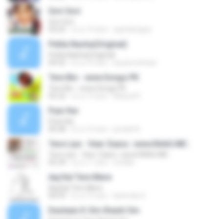
Gori Gori
Gori Gori
04:25
il y a 14 ans
vijeedesigns
Pehla Nasha(Original)
Pehla Nasha(Original)
04:52
il y a 16 ans
aryanmehtani
Tere Bin - www.Songs.PK
Tere Bin - www.Songs.PK
05:22
il y a 13 ans
Masud K.
Pyar Kar
Pyar Kar
06:48
il y a 16 ans
junaidi A.
Tere Liye - Veer Zaara ::www.RAAG.ME::
Tere Liye - Veer Zaara ::www.RAAG.ME::
05:34
il y a 11 ans
ricolike
Aaj Kal Tere Mere
Aaj Kal Tere Mere
04:59
il y a 15 ans
bishmila S.
Dastaan-E-Om Shanti Om