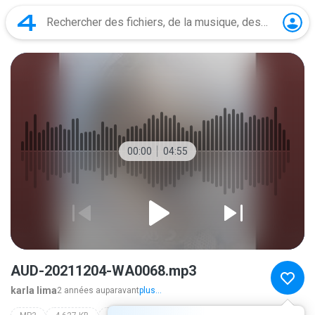
00:00
04:55
AUD-20211204-WA0068.mp3
karla lima
2 années auparavant
plus...