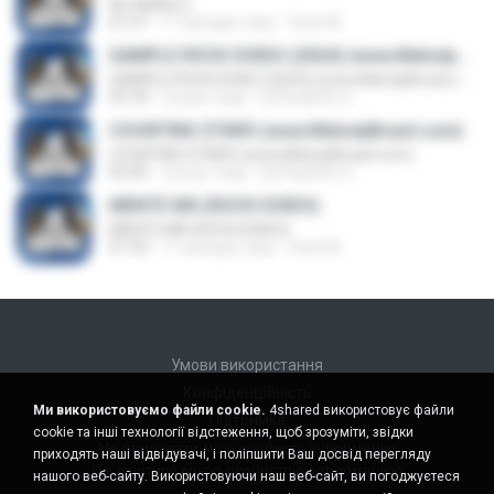
NO ANGELS
01:57
11 місяців тому
Vinei M.
SAMPLE ROCK DOIDO (2024) (www.MelodyBrazil.com)
SAMPLE ROCK DOIDO (2024) (www.MelodyBrazil.com)
03:18
2 роки тому
Dj Paulinho G.
COUNTING STARS (www.MelodyBrazil.com)
COUNTING STARS (www.MelodyBrazil.com)
02:45
2 роки тому
Dj Paulinho G.
MENTE MÁ (ROCK DOIDO)
MENTE MÁ (ROCK DOIDO)
01:33
11 місяців тому
Vinei M.
Умови використання
Конфіденційність
Ми використовуємо файли cookie.
4shared використовує файли
Підтримка
cookie та інші технології відстеження, щоб зрозуміти, звідки
Не продавати мою особисту інформацію
приходять наші відвідувачі, і поліпшити Ваш досвід перегляду
Не ділитися моєю особистою інформацією
нашого веб-сайту. Використовуючи наш веб-сайт, ви погоджуєтеся