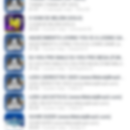
THAINA THAINA (VIP 2025)
01:41
11 місяців тому
Vinei M.
O SOM DE BELÉM (SOLO)
O SOM DE BELÉM (SOLO)
03:25
6 років тому
Leonardo M.
AQUECIMENTO LOVING YOU IS A LOSING GAME (www.MelodyBrazil.com)
AQUECIMENTO LOVING YOU IS A LOSING GAME (www.MelodyBrazil.com)
01:36
4 роки тому
Eduardo R.
EU VOU PRO BAILE EU VOU PRO BEGA (FUNK MALOKEIRO 2024) (www.MelodyBrazil.com)
EU VOU PRO BAILE EU VOU PRO BEGA (FUNK MALOKEIRO 2024) (www.MelodyBrazil.com)
01:52
2 роки тому
Dj Paulinho G.
LEĀO (SERESTĀO 2023 (www.MelodyBrazil.com)
LEĀO (SERESTĀO 2023 (www.MelodyBrazil.com)
02:42
3 роки тому
Pablo R.
LEÃO (ACÚSTICO) (www.MelodyBrazil.com)
LEÃO (ACÚSTICO) (www.MelodyBrazil.com)
02:50
3 роки тому
Pablo R.
OUVIR DIZER (www.MelodyBrazil.com)
OUVIR DIZER (www.MelodyBrazil.com)
03:09
6 років тому
Sergio S.