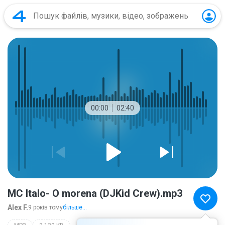
00:00
02:40
MC Italo- O morena (DJKid Crew).mp3
Alex F.
9 років тому
більше...