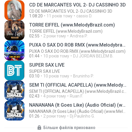
CD DE MARCANTES VOL 2- DJ CASSINHO 3D
CD DE MARCANTES VOL 2- DJ CASSINHO 3D
1:08:20
11 років тому
cassio D.
TORRE EIFFEL (www.MelodyBrazil.com)
TORRE EIFFEL (www.MelodyBrazil.com)
02:55
2 роки тому
Andrea P.
PUXA O SAX DO ROB RMX (www.Melodybrazil.com)
PUXA O SAX DO ROB RMX (www.Melodybrazil.com)
01:44
10 років тому
DJ JORDAN BELÉM B.
SUPER SAX LIVE
SUPER SAX LIVE
03:10
10 років тому
Bruninho P.
SEM TI (OFFICIAL ACAPELLA) (www.MelodyBrazil.com)
SEM TI (OFFICIAL ACAPELLA) (www.MelodyBrazil.com)
02:43
4 роки тому
Ruan F.
NANANANA (It Goes Like) (Áudio Oficial) (www.MelodyBrazil.com)
NANANANA (It Goes Like) (Áudio Oficial) (www.MelodyBrazil.com)
01:26
2 роки тому
Dj Paulinho G.
Більше файлів приховано