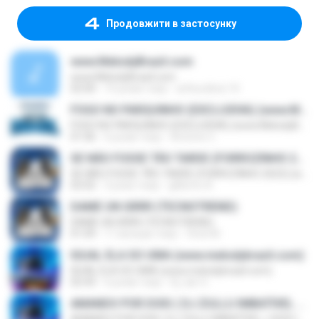
Продовжити в застосунку
www.MelodyBrazil.com
www.MelodyBrazil.com
02:00
10 років тому
arthurdiniz.10
FOGO NO PARQUINHO (EXCLUSIVA) (www.MelodyBrazil.com)
FOGO NO PARQUINHO (EXCLUSIVA) (www.MelodyBrazil.com)
01:06
6 років тому
Antonio C.
SE NÃO FOSSE TÃO TARDE (FORROZINHO 2023) (www.MelodyBrazil.com)
SE NÃO FOSSE TÃO TARDE (FORROZINHO 2023) (www.MelodyBrazil.com)
02:02
3 роки тому
gilberto A.
DAME UN GRRR (TECNOTREND)
DAME UN GRRR (TECNOTREND)
01:09
11 місяців тому
Vinei M.
IGUAL ELA SO UMA (www.melodybrazil.com)
IGUAL ELA SO UMA (www.melodybrazil.com)
02:43
6 років тому
Dj.Jair G.
AMANDO POR DOIS ( DJ ZULLU IMBATÍVEL ) 2020 (www.MelodyBrazil.com)