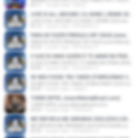
AMANDO POR DOIS ( DJ ZULLU IMBATÍVEL ) 2020 (www.MelodyBrazil.com)
03:11
7 років тому
Sara F.
LOVE IS ALL AROUND ( DJ BOBO ) REMIX 2024 www.MelodyBrazil.com
LOVE IS ALL AROUND ( DJ BOBO ) REMIX 2024 www.MelodyBrazil.com
02:14
2 роки тому
Dj Paulinho G.
PARA DE FAZER PIRRAÇA (VIP 2024) (www.MelodyBrazil.com)
PARA DE FAZER PIRRAÇA (VIP 2024) (www.MelodyBrazil.com)
02:23
2 роки тому
Dj Paulinho G.
O QUE EU MAIS QUERO É TE AMAR NA PRAIA (REMIX) (www.MelodyBrazil.com)
O QUE EU MAIS QUERO É TE AMAR NA PRAIA (REMIX) (www.MelodyBrazil.com)
02:04
2 роки тому
Dj Paulinho G.
SE NÃO FOSSE TÃO TARDE (FORROZINHO 2023) (www.MelodyBrazil.com)
SE NÃO FOSSE TÃO TARDE (FORROZINHO 2023) (www.MelodyBrazil.com)
02:02
3 роки тому
Felipe F.
TORRE EIFFEL (www.MelodyBrazil.com)
TORRE EIFFEL (www.MelodyBrazil.com)
02:55
2 роки тому
Patricia A.
ME ENFORCA ME ARRANHA 2024 (EXCLUSIVA) (www.MelodyBrazil.com)
ME ENFORCA ME ARRANHA 2024 (EXCLUSIVA) (www.MelodyBrazil.com)
02:35
2 роки тому
Dj Paulinho G.