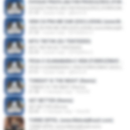
EVOQUE PRATA (AILTON PRODUÇÕES) (FORROZINHO 2023) (www.MelodyBrazil.com)
EVOQUE PRATA (AILTON PRODUÇÕES) (FORROZINHO 2023) (www.MelodyBrazil.com)
01:39
3 роки тому
gilberto A.
VEM CÁ PRA ME DAR (EXCLUSIVA) (www.MelodyBrazil.com)
VEM CÁ PRA ME DAR (EXCLUSIVA) (www.MelodyBrazil.com)
01:30
2 роки тому
Dj Paulinho G.
MTG TIKTOK (EU TENTEEEEI)
MTG TIKTOK (EU TENTEEEEI)
02:39
2 роки тому
Dj Paulinho G.
PEGA O GUANABARA E VEM (FORROZINHO 2023) (www.MelodyBrazil.com)
PEGA O GUANABARA E VEM (FORROZINHO 2023) (www.MelodyBrazil.com)
01:41
3 роки тому
gilberto A.
TONIGHT IS THE NIGHT (Remix)
TONIGHT IS THE NIGHT (Remix)
01:38
11 місяців тому
Vinei M.
GET BETTER (Remix)
GET BETTER (Remix)
02:30
11 місяців тому
Vinei M.
TORRE EIFFEL (www.MelodyBrazil.com)
TORRE EIFFEL (www.MelodyBrazil.com)