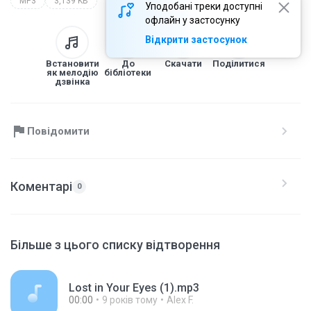
MP3
3,139 KB
Уподобані треки доступні
офлайн у застосунку
Відкрити застосунок
Встановити
До
Скачати
Поділитися
як мелодію
бібліотеки
дзвінка
Повідомити
Коментарі
0
Більше з цього списку відтворення
Lost in Your Eyes (1).mp3
00:00
9 років тому
Alex F.