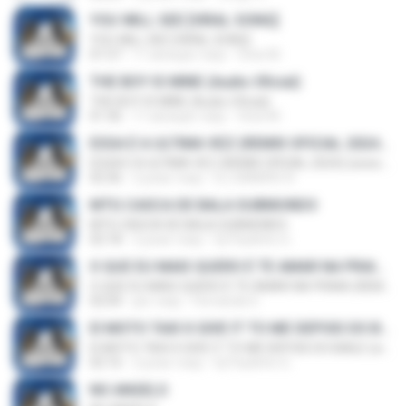
YOU WILL SEE [VIRAL SONG]
YOU WILL SEE [VIRAL SONG]
01:57
11 місяців тому
Vinei M.
THE BOY IS MINE (Audio Oficial)
THE BOY IS MINE (Audio Oficial)
01:36
11 місяців тому
Vinei M.
ESSA É A ULTIMA VEZ (REMIX OFICIAL 2024) (www.MelodyBrazil.com)
ESSA É A ULTIMA VEZ (REMIX OFICIAL 2024) (www.MelodyBrazil.com)
02:36
2 роки тому
DJ SANDRO R.
MTG CASCA DE BALA SUBMUNDO
MTG CASCA DE BALA SUBMUNDO
02:18
2 роки тому
Dj Paulinho G.
O QUE EU MAIS QUERO É TE AMAR NA PRAIA (REMIX) (www.MelodyBrazil.com)
O QUE EU MAIS QUERO É TE AMAR NA PRAIA (REMIX) (www.MelodyBrazil.com)
02:04
рік тому
Fernanda S.
EI MOTO TAXI X GIVE IT TO ME DEPOIS DO BAILE (www.MelodyBrazil.com)
EI MOTO TAXI X GIVE IT TO ME DEPOIS DO BAILE (www.MelodyBrazil.com)
02:16
2 роки тому
Dj Paulinho G.
NO ANGELS