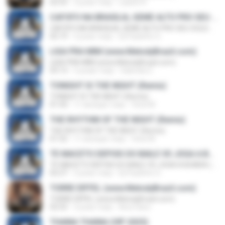
02:55
2 роки тому
Laiane R.
CAFOFO NA BRASILIA, GEME ALTO PRO SEU SOLDADO (REMIX) (www.MelodyBrazil.com)
CAFOFO NA BRASILIA, GEME ALTO PRO SEU SOLDADO (REMIX) (www.MelodyBrazil.com)
02:19
2 роки тому
Dj Paulinho G.
LIGA PRA MIM (www.MelodyBrazil.com)
LIGA PRA MIM (www.MelodyBrazil.com)
03:13
5 років тому
Gabriela C.
TONIGHT IS THE NIGHT (Remix)
TONIGHT IS THE NIGHT (Remix)
01:43
11 місяців тому
Vinei M.
THE RHYTHM OF THE NIGHT (Remix)
THE RHYTHM OF THE NIGHT (Remix)
01:52
11 місяців тому
Vinei M.
TE MACETO DEPOIS DO BAILE VS JOGA A BUNDA (www.MelodyBrazil.com)
TE MACETO DEPOIS DO BAILE VS JOGA A BUNDA (www.MelodyBrazil.com)
02:27
2 роки тому
Dj Paulinho G.
TORRE EIFFEL (www.MelodyBrazil.com)
TORRE EIFFEL (www.MelodyBrazil.com)
02:55
2 роки тому
Ana Clara
THAINA THAINA (VIP 2025)