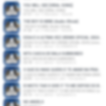
YOU WILL SEE [VIRAL SONG]
YOU WILL SEE [VIRAL SONG]
01:57
vor 11 Monaten
Vinei M.
THE BOY IS MINE (Audio Oficial)
THE BOY IS MINE (Audio Oficial)
01:36
vor 11 Monaten
Vinei M.
ESSA É A ULTIMA VEZ (REMIX OFICIAL 2024) (www.MelodyBrazil.com)
ESSA É A ULTIMA VEZ (REMIX OFICIAL 2024) (www.MelodyBrazil.com)
02:36
vor 2 Jahren
DJ SANDRO R.
MTG CASCA DE BALA SUBMUNDO
MTG CASCA DE BALA SUBMUNDO
02:18
vor 2 Jahren
Dj Paulinho G.
O QUE EU MAIS QUERO É TE AMAR NA PRAIA (REMIX) (www.MelodyBrazil.com)
O QUE EU MAIS QUERO É TE AMAR NA PRAIA (REMIX) (www.MelodyBrazil.com)
02:04
vor etwa einem Jahr
Fernanda S.
EI MOTO TAXI X GIVE IT TO ME DEPOIS DO BAILE (www.MelodyBrazil.com)
EI MOTO TAXI X GIVE IT TO ME DEPOIS DO BAILE (www.MelodyBrazil.com)
02:16
vor 2 Jahren
Dj Paulinho G.
NO ANGELS