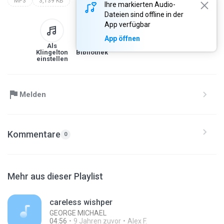
MP3
3,139 KB
Ihre markierten Audio-
Dateien sind offline in der
App verfügbar
App öffnen
Als
Zur
Herunterladen
Link
Klingelton
Bibliothek
einstellen
Melden
Kommentare
0
Mehr aus dieser Playlist
careless wishper
GEORGE MICHAEL
04:56
9 Jahren zuvor
Alex F.