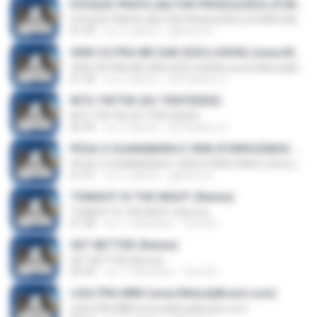
EVOQUE PRATA (AILTON PRODUÇÕES) (FORROZINHO 2023) (www.MelodyBrazil.com)
EVOQUE PRATA (AILTON PRODUÇÕES) (FORROZINHO 2023) (www.MelodyBrazil.com)
01:39
vor 3 Jahren
gilberto A.
VEM CÁ PRA ME DAR (EXCLUSIVA) (www.MelodyBrazil.com)
VEM CÁ PRA ME DAR (EXCLUSIVA) (www.MelodyBrazil.com)
01:30
vor 2 Jahren
Dj Paulinho G.
MTG TIKTOK (EU TENTEEEEI)
MTG TIKTOK (EU TENTEEEEI)
02:39
vor 2 Jahren
Dj Paulinho G.
PEGA O GUANABARA E VEM (FORROZINHO 2023) (www.MelodyBrazil.com)
PEGA O GUANABARA E VEM (FORROZINHO 2023) (www.MelodyBrazil.com)
01:41
vor 3 Jahren
gilberto A.
TONIGHT IS THE NIGHT (Remix)
TONIGHT IS THE NIGHT (Remix)
01:38
vor 11 Monaten
Vinei M.
GET BETTER (Remix)
GET BETTER (Remix)
02:30
vor 11 Monaten
Vinei M.
LIGA PRA MIM (www.MelodyBrazil.com)
LIGA PRA MIM (www.MelodyBrazil.com)