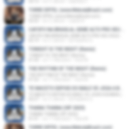
03:13
vor 5 Jahren
Gabriela C.
TORRE EIFFEL (www.MelodyBrazil.com)
TORRE EIFFEL (www.MelodyBrazil.com)
02:55
vor 2 Jahren
Laiane R.
CAFOFO NA BRASILIA, GEME ALTO PRO SEU SOLDADO (REMIX) (www.MelodyBrazil.com)
CAFOFO NA BRASILIA, GEME ALTO PRO SEU SOLDADO (REMIX) (www.MelodyBrazil.com)
02:19
vor 2 Jahren
Dj Paulinho G.
TONIGHT IS THE NIGHT (Remix)
TONIGHT IS THE NIGHT (Remix)
01:43
vor 11 Monaten
Vinei M.
THE RHYTHM OF THE NIGHT (Remix)
THE RHYTHM OF THE NIGHT (Remix)
01:52
vor 11 Monaten
Vinei M.
TE MACETO DEPOIS DO BAILE VS JOGA A BUNDA (www.MelodyBrazil.com)
TE MACETO DEPOIS DO BAILE VS JOGA A BUNDA (www.MelodyBrazil.com)
02:27
vor 2 Jahren
Dj Paulinho G.
THAINA THAINA (VIP 2025)
THAINA THAINA (VIP 2025)
01:41
vor 11 Monaten
Vinei M.
TORRE EIFFEL (www.MelodyBrazil.com)