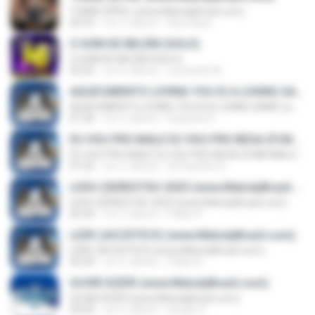
TORRE EIFFEL (www.MelodyBrazil.com)
02:55
vor 2 Jahren
Ana Clara
O SOM DE BELÉM (SOLO)
O SOM DE BELÉM (SOLO)
03:25
vor 6 Jahren
Leonardo M.
AQUECIMENTO LOVING YOU IS A LOSING GAME (www.MelodyBrazil.com)
AQUECIMENTO LOVING YOU IS A LOSING GAME (www.MelodyBrazil.com)
01:36
vor 4 Jahren
Eduardo R.
EU VOU PRO BAILE EU VOU PRO BEGA (FUNK MALOKEIRO 2024) (www.MelodyBrazil.com)
EU VOU PRO BAILE EU VOU PRO BEGA (FUNK MALOKEIRO 2024) (www.MelodyBrazil.com)
01:52
vor 2 Jahren
Dj Paulinho G.
LEĀO (SERESTĀO 2023 (www.MelodyBrazil.com)
LEĀO (SERESTĀO 2023 (www.MelodyBrazil.com)
02:42
vor 3 Jahren
Pablo R.
LEÃO (ACÚSTICO) (www.MelodyBrazil.com)
LEÃO (ACÚSTICO) (www.MelodyBrazil.com)
02:50
vor 3 Jahren
Pablo R.
OUVIR DIZER (www.MelodyBrazil.com)
OUVIR DIZER (www.MelodyBrazil.com)
03:09
vor 6 Jahren
Sergio S.