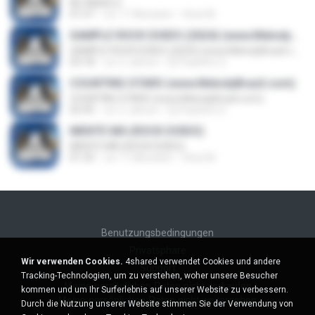
NO ANGELS
01:57
vor 11 Monaten
Vinei M.
SAMPLE ROCK DOIDO (2024) (www.MelodyBrazil.com)
SAMPLE ROCK DOIDO (2024) (www.MelodyBrazil.com)
03:18
vor 2 Jahren
Dj Paulinho G.
COUNTING STARS (www.MelodyBrazil.com)
COUNTING STARS (www.MelodyBrazil.com)
02:45
vor 2 Jahren
Dj Paulinho G.
MENTE MÁ (ROCK DOIDO)
MENTE MÁ (ROCK DOIDO)
01:33
vor 11 Monaten
Vinei M.
Benutzungsbedingungen
Privatsphäre
Wir verwenden Cookies.
4shared verwendet Cookies und andere
Support
Tracking-Technologien, um zu verstehen, woher unsere Besucher
Meine persönlichen Daten nicht verkaufen
kommen und um Ihr Surferlebnis auf unserer Website zu verbessern.
Meine persönlichen Daten nicht weitergeben
Durch die Nutzung unserer Website stimmen Sie der Verwendung von