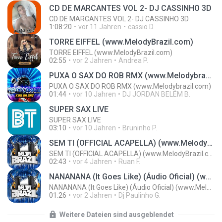
CD DE MARCANTES VOL 2- DJ CASSINHO 3D
CD DE MARCANTES VOL 2- DJ CASSINHO 3D
1:08:20
vor 11 Jahren
cassio D.
TORRE EIFFEL (www.MelodyBrazil.com)
TORRE EIFFEL (www.MelodyBrazil.com)
02:55
vor 2 Jahren
Andrea P.
PUXA O SAX DO ROB RMX (www.Melodybrazil.com)
PUXA O SAX DO ROB RMX (www.Melodybrazil.com)
01:44
vor 10 Jahren
DJ JORDAN BELÉM B.
SUPER SAX LIVE
SUPER SAX LIVE
03:10
vor 10 Jahren
Bruninho P.
SEM TI (OFFICIAL ACAPELLA) (www.MelodyBrazil.com)
SEM TI (OFFICIAL ACAPELLA) (www.MelodyBrazil.com)
02:43
vor 4 Jahren
Ruan F.
NANANANA (It Goes Like) (Áudio Oficial) (www.MelodyBrazil.com)
NANANANA (It Goes Like) (Áudio Oficial) (www.MelodyBrazil.com)
01:26
vor 2 Jahren
Dj Paulinho G.
Weitere Dateien sind ausgeblendet