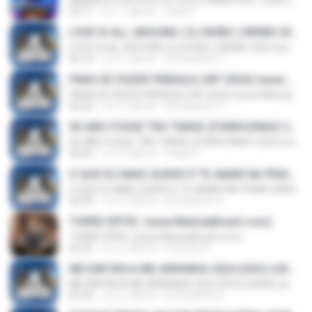
AMANDO POR DOIS ( DJ ZULLU IMBATÍVEL ) 2020 (www.MelodyBrazil.com)
03:11
vor 7 Jahren
Sara F.
LOVE IS ALL AROUND ( DJ BOBO ) REMIX 2024 www.MelodyBrazil.com
LOVE IS ALL AROUND ( DJ BOBO ) REMIX 2024 www.MelodyBrazil.com
02:14
vor 2 Jahren
Dj Paulinho G.
PARA DE FAZER PIRRAÇA (VIP 2024) (www.MelodyBrazil.com)
PARA DE FAZER PIRRAÇA (VIP 2024) (www.MelodyBrazil.com)
02:23
vor 2 Jahren
Dj Paulinho G.
SE NÃO FOSSE TÃO TARDE (FORROZINHO 2023) (www.MelodyBrazil.com)
SE NÃO FOSSE TÃO TARDE (FORROZINHO 2023) (www.MelodyBrazil.com)
02:02
vor 3 Jahren
Felipe F.
O QUE EU MAIS QUERO É TE AMAR NA PRAIA (REMIX) (www.MelodyBrazil.com)
O QUE EU MAIS QUERO É TE AMAR NA PRAIA (REMIX) (www.MelodyBrazil.com)
02:04
vor 2 Jahren
Dj Paulinho G.
TORRE EIFFEL (www.MelodyBrazil.com)
TORRE EIFFEL (www.MelodyBrazil.com)
02:55
vor 2 Jahren
Patricia A.
ME ENFORCA ME ARRANHA 2024 (EXCLUSIVA) (www.MelodyBrazil.com)
ME ENFORCA ME ARRANHA 2024 (EXCLUSIVA) (www.MelodyBrazil.com)
02:35
vor 2 Jahren
Dj Paulinho G.