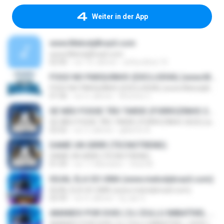
Weiter in der App
www.MelodyBrazil.com
www.MelodyBrazil.com
02:00
vor 10 Jahren
arthurdiniz.10
FOGO NO PARQUINHO (EXCLUSIVA) (www.MelodyBrazil.com)
FOGO NO PARQUINHO (EXCLUSIVA) (www.MelodyBrazil.com)
01:06
vor 6 Jahren
Antonio C.
SE NÃO FOSSE TÃO TARDE (FORROZINHO 2023) (www.MelodyBrazil.com)
SE NÃO FOSSE TÃO TARDE (FORROZINHO 2023) (www.MelodyBrazil.com)
02:02
vor 3 Jahren
gilberto A.
DAME UN GRRR (TECNOTREND)
DAME UN GRRR (TECNOTREND)
01:09
vor 11 Monaten
Vinei M.
IGUAL ELA SO UMA (www.melodybrazil.com)
IGUAL ELA SO UMA (www.melodybrazil.com)
02:43
vor 6 Jahren
Dj.Jair G.
AMANDO POR DOIS ( DJ ZULLU IMBATÍVEL ) 2020 (www.MelodyBrazil.com)