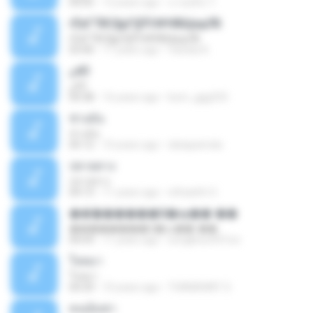
04:05
12 years ago
นายสุชิน ใ.
гЁаГТВС§µГ§ЎС№НВЩидЛБ
гЁаГТВС§µГ§ЎС№НВЩидЛБ
03:40
11 years ago
Vanida A.
¿éÒ
¿éÒ
04:38
16 years ago
bum_ggg333
ช่างมัน
ช่างมัน
05:12
10 years ago
dataparinda
ปลายทาง
ปลายทาง
04:13
11 years ago
ohhaehh O.
��ͨ������Ѻ�ѹ��ʹ��
��ͨ������Ѻ�ѹ��ʹ��
04:59
11 years ago
songkhun591ics
ใจหมา
ใจหมา
04:34
10 years ago
THANAWAT S.
คนเย็นชา