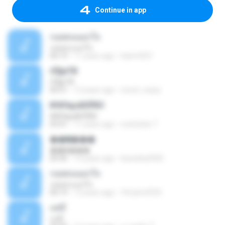
Continue in app
กอดคนนอกใจ
กอดคนนอกใจ
04:19
11 years ago
baim4321
гЁ§иТВ
гЁ§иТВ
04:31
12 years ago
nonot_enjoy
№йУаµзБбЎйЗ
№йУаµзБбЎйЗ
03:41
11 years ago
nutnichar T.
��ҡѺ���
��ҡѺ���
04:36
13 years ago
kanwika2930
กอดคนนอกใจ
กอดคนนอกใจ
04:19
12 years ago
Yimyim2534
แค่มี
แค่มี