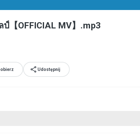
จศิลป์【OFFICIAL MV】.mp3
obierz
Udostępnij