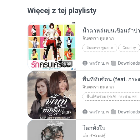
Więcej z tej playlisty
น้ำตาหล่นบนเขื่อนลำป
จินตหรา พูนลาภ
จินตหรา พูนลาภ
Country
พลวัต บ.
w
Downloads
05:05
พื้นที่ทับซ้อน (feat. ก
จินตหรา พูนลาภ
พื้นที่ทับซ้อน (FEAT. กระต่าย พรรณนิภา)
Country
พลวัต บ.
w
Downloads
04:07
โลกทั้งใบ
เล็ก รัชเมศฐ์