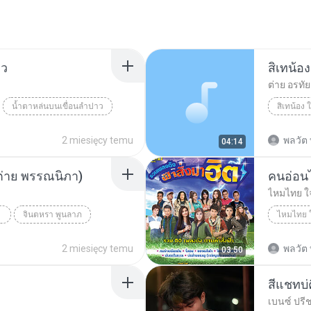
าว
สิเทน้อ
ต่าย อรทัย
น้ำตาหล่นบนเขื่อนลำปาว
สิเทน้อง
2 miesięcy temu
พลวัต 
04:14
ระต่าย พรรณนิภา)
คนอ่อนไ
ไหมไทย ใ
จินตหรา พูนลาภ
ไหมไทย 
2 miesięcy temu
พลวัต 
03:50
สีแชทบ่ค
เบนซ์ ปรี