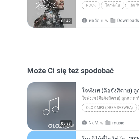
ROCK
โลกทั้งใบ
เล็ก ร
พลวัต บ.
w
Downloads
03:42
Może Ci się też spodobać
ใจพังเพ (คือจังสิตาย) ลูกศร 
OLOZ MP3 (DGEMSV3WEA)
ใจพังเพ (คือจังสิตาย) ลูกศร ดาริกา GPS MUSIC 4K
Nk M.
w
music
05:33
ใครก็ได้ที่ไม่ใช่ฉัน_