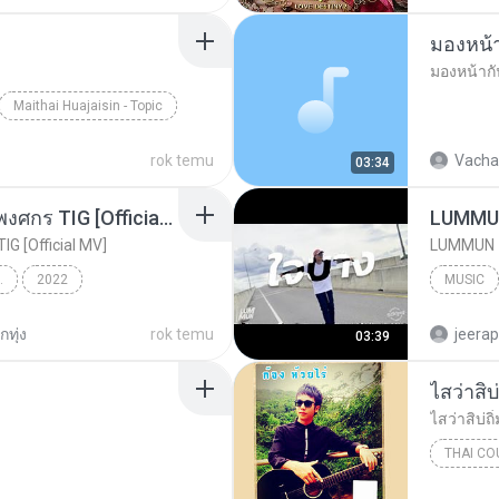
วิโอเลต ว
มองหน้าก
Maithai Huajaisin - Topic
rok temu
Vacha
03:34
อยากมีก็ต้องสร้าง - นิว พงศกร TIG [Official MV]
TIG [Official MV]
IG [OFFICIAL MV]
2022
MUSIC
IG [Official MV]
LUMMU
ทุ่ง
rok temu
jeera
03:39
ไสว่าสิบ่
ไสว่าสิบ่ถิ
THAI CO
ก้อง ห้วยไ