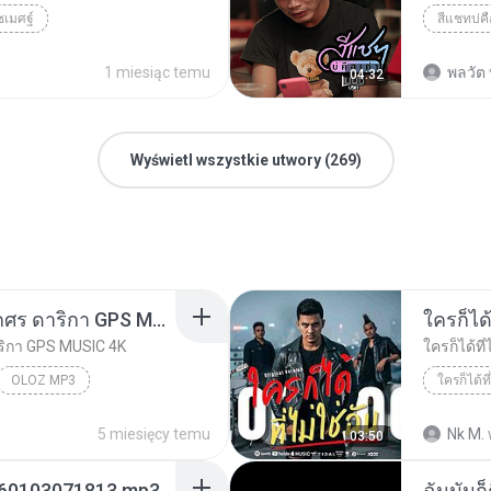
ัชเมศฐ์
สีแชทบ่คื
1 miesiąc temu
พลวัต 
04:32
Wyświetl wszystkie utwory (269)
ใจพังเพ (คือจังสิตาย) ลูกศร ดาริกา GPS MUSIC 4K
ใครก็ได้
ดาริกา GPS MUSIC 4K
ใครก็ได้ที่
OLOZ MP3
ใครก็ได้ที
5 miesięcy temu
Nk M.
03:50
20260103071813.mp3
ฉันมันก็