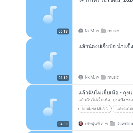
Nk M.
w
music
00:18
Nk M.
w
music
04:19
KHANNA MUSIC
KHANNA MUSIC
เศษฝุ่นที่ ค.
w
Downloa
04:39