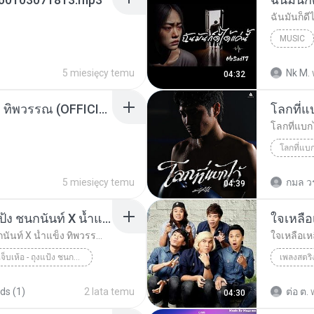
ฉันมันก็ดี
MUSIC
MrSad 1
5 miesięcy temu
Nk M.
04:32
แล้วน้องบ่เจ็บบ้อ น้ำแข็ง ทิพวรรณ (OFFICIAL MV)-8681b86eb2fa13b80b665829ee885d70 (1).mp3
โลกที่แ
โลกที่แบก
โลกที่แบก
5 miesięcy temu
กมล ว
04:39
แล้วฉันไม่เจ็บเห้อ - ถุงแป้ง ชนกนันท์ X น้ำแข็ง ทิพวรรณ [OFFICIAL MV]
ใจเหลือ
แล้วฉันไม่เจ็บเห้อ - ถุงแป้ง ชนกนันท์ X น้ำแข็ง ทิพวรรณ [OFFICIAL MV]
ใจเหลือเห
แล้วฉันไม่เจ็บเห้อ - ถุงแป้ง ชนกนันท์ X น้ำแข็ง ทิ...
เพลงสตริ
DR.FUU (ด
ds (1)
2 lata temu
ต่อ ต.
04:30