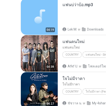
แฟนบ่ว่าบ้อ.mp3
Lek M.
w
Downloads
04:19
แฟนคนใหม่
แฟนคนใหม่
COUNTRY
แฟนคนใหม่ - Si
วงกลม
Country
Afkf U.
w
โฟลเดอร์ใหม
04:38
ใจไม่มีราคา
ใจไม่มีราคา
COUNTRY
ใจไม่มีราคา
Country
ชัชวาล น.
w
My 4sha
04:27