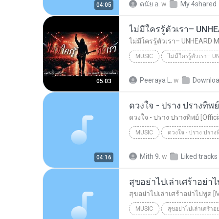
ดนัย อ.
w
My 4shared
04:05
MUSIC
UNHEARD MUSIC 🖤
Musi
Peeraya L.
w
Downlo
05:03
ไม่มีใครรู้ตัวเรา– UNHEARD MUSIC 🖤| Official Lyri...
ดวงใจ - ปราง ปรางทิพย์ 
ดวงใจ - ปราง ปรางทิพย์ [Offic
MUSIC
Music
Mith 9.
w
Liked tracks
04:16
สุขอย่าไปเล่าเศร้าอย่าไ
สุขอย่าไปเล่าเศร้าอย่าไปพูด [
MUSIC
สุขอย่าไปเล่าเศร้าอ