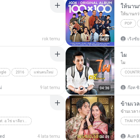
ให้นานก
ให้นานกว่า
POP
Klear , ไ
rok temu
เริงชัย
04:41
ไผ
ไผ
ngle
2016
แฟนคนใหม่
COUNTR
Country
่
9 lat temu
ก๊อท ซิ
04:36
ข้ามเวลา 
ใจไม่มีราคา (Feat. อ.ไข่ มาลีฮวนน่า) - Single
THAI PO
เนสกาแฟ ศรีนคร
Thai Pop
red
4 lata temu
Aun 8.
04:49