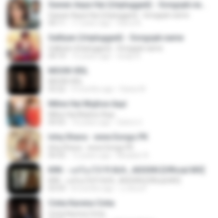
Sawan Aaya Hai (Unplugged) - Songspk.name
Sawan Aaya Hai (Unplugged) - Songspk.name
04:11
11 years ago
Sarra A.
Galliyan (Unplugged) - Songspk.name
Galliyan (Unplugged) - Songspk.name
04:14
12 years ago
swap N.
MOON VEIL
MOON VEIL
03:22
9 months ago
Dania W.
Milne Hai Mujhse Aayi
Milne Hai Mujhse Aayi
04:55
10 years ago
Satrio U.
Ishq Shava - www.Songs.PK
Ishq Shava - www.Songs.PK
04:32
12 years ago
Mudasir A.
KRK - แค่ร้องไห้ Ft.N/A , AISXXN [Official MV]
KRK - แค่ร้องไห้ Ft.N/A , AISXXN [Official MV]
03:59
8 months ago
นวมินทร์
Cinta Karena Cinta
Cinta Karena Cinta