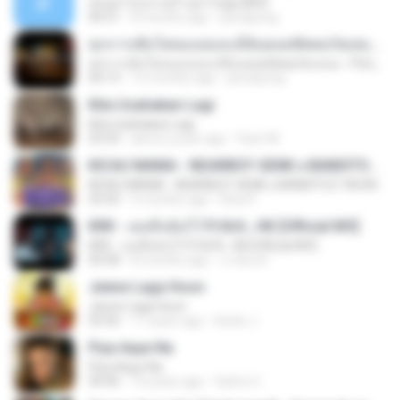
สุขอย่าไปเล่าเศร้าอย่าไปพูด [MV]
04:31
8 months ago
jeerapong
ทุกการเติบโตของเธอจะมีฉันคอยซัพพอร์ตเสมอ - FULL , [เนื้อเพลง]
ทุกการเติบโตของเธอจะมีฉันคอยซัพพอร์ตเสมอ - FULL , [เนื้อเพลง]
04:13
12 months ago
jeerapong
Kita Usahakan Lagi
Kita Usahakan Lagi
03:54
about a year ago
Fazri M.
KICAU MANIA - NDARBOY GENK x BANDITOZ YAOW 86 (OFFICIAL LYRIC VIDEO) GAS POL NDANGAK
KICAU MANIA - NDARBOY GENK x BANDITOZ YAOW 86 (OFFICIAL LYRIC VIDEO) GAS POL NDANGAK
03:50
3 months ago
Rina P.
KRK - เธอทิ้งฉันไว้ Ft.N/A , HK [Official MV]
KRK - เธอทิ้งฉันไว้ Ft.N/A , HK [Official MV]
04:58
8 months ago
นวมินทร์
Jeene Laga Hoon
Jeene Laga Hoon
03:56
11 years ago
bindu J.
Piya Aaye Na
Piya Aaye Na
04:46
10 years ago
Satrio U.