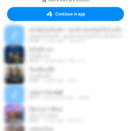
More files are hidden
Continue in app
แล้วฉันไม่เจ็บเห้อ - ถุงแป้ง ชนกนันท์ X น้ำแข็ง ทิพวรรณ [OFFICIAL MV]
แล้วฉันไม่เจ็บเห้อ - ถุงแป้ง ชนกนันท์ X น้ำแข็ง ทิพวรรณ [OFFICIAL MV]
04:39
2 years ago
เศษฝุ่นที่ ค.
ใจไม่มีราคา
ใจไม่มีราคา
04:27
4 years ago
ชัชวาล น.
ใจเหลือเหลือ
ใจเหลือเหลือ
04:30
9 years ago
ต่อ ต.
แฟนบ่ว่าบ้อ.mp3
04:19
about a year ago
Lek M.
ให้นานกว่าที่เคย
ให้นานกว่าที่เคย
04:41
7 years ago
เริงชัย บ.
แฟนคนใหม่