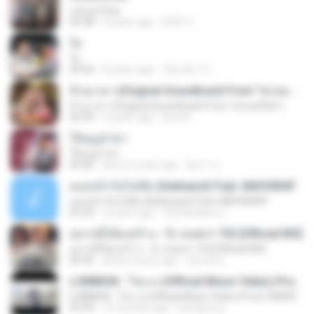
แฟนคนใหม่
04:38
9 years ago
Afkf U.
ไผ
ไผ
04:36
8 years ago
ก๊อท ซิล่า C.
ข้ามเวลา (Original Soundtrack From "พรหมลิขิต")
ข้ามเวลา (Original Soundtrack From "พรหมลิขิต")
04:49
3 years ago
Aun 8.
ให้บุญนำพา
ให้บุญนำพา
04:36
about a year ago
อัมภา อ.
มองหน้ากันไม่ติด (Awkward) Feat. MAIYARAP
มองหน้ากันไม่ติด (Awkward) Feat. MAIYARAP
03:34
2 years ago
Vacharakorn L.
อยากมีก็ต้องสร้าง - นิว พงศกร TIG [Official MV]
อยากมีก็ต้องสร้าง - นิว พงศกร TIG [Official MV]
04:36
about a year ago
จตุรงค์ พ.
LUMMUN - ใจบาง (Official Music Video) Prod. FANZENAJA
LUMMUN - ใจบาง (Official Music Video) Prod. FANZENAJA
03:39
12 months ago
jeerapong