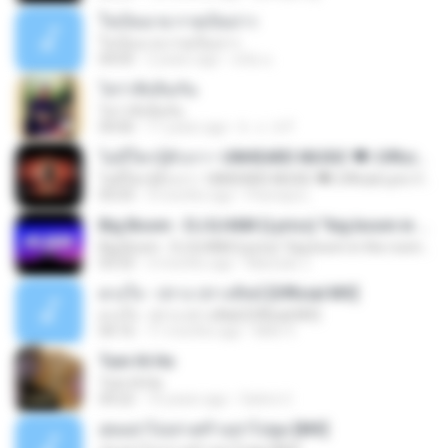
ใจเป็นนาย กายเป็นบ่าว
ใจเป็นนาย กายเป็นบ่าว
04:05
2 years ago
ดนัย อ.
ไสว่าสิบ่ถิ่มกัน
ไสว่าสิบ่ถิ่มกัน
04:06
11 years ago
k . o . b P.
ไม่มีใครรู้ตัวเรา– UNHEARD MUSIC 🖤| Official Lyric Video | เพลงสู้ชีวิต
ไม่มีใครรู้ตัวเรา– UNHEARD MUSIC 🖤| Official Lyric Video | เพลงสู้ชีวิต
05:03
3 months ago
Peeraya L.
Big Boom - DJ.ILHAM (Lyrics) "big boom in the room i go kaboom"
Big Boom - DJ.ILHAM (Lyrics) "big boom in the room i go kaboom"
03:33
3 months ago
Marzuki J.
ดวงใจ - ปราง ปรางทิพย์ [Official MV]
ดวงใจ - ปราง ปรางทิพย์ [Official MV]
04:16
11 months ago
Mith 9.
Tum Hi Ho
Tum Hi Ho
04:22
10 years ago
Satrio U.
สุขอย่าไปเล่าเศร้าอย่าไปพูด [MV]