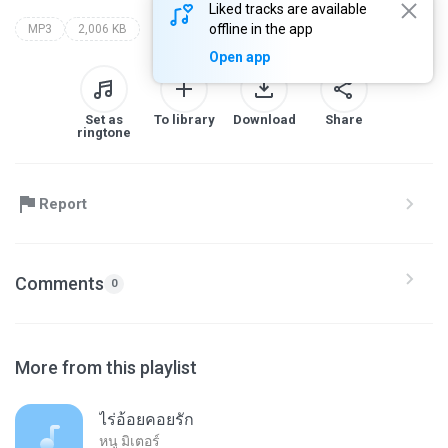
Liked tracks are available
offline in the app
MP3
2,006 KB
Open app
Set as
To library
Download
Share
ringtone
Report
Comments
0
More from this playlist
ไร่อ้อยคอยรัก
หนู มิเตอร์