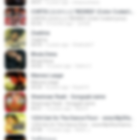
04:01
6 years ago
shaza johana
CORTIS (코르티스) 'REDRED' (Color Coded Lyrics)
CORTIS (코르티스) 'REDRED' (Color Coded Lyrics)
02:42
3 months ago
정예환
Zaalima
Zaalima
04:59
5 years ago
Shahzeb F.
Bhula Dena
Bhula Dena
04:00
10 years ago
Satrio U.
Manwa Laage
Manwa Laage
04:34
8 years ago
Kopeh K.
Shanivaar Raati - Songspk.name
Shanivaar Raati - Songspk.name
04:21
12 years ago
Abid H.
1234 Get On The Dance Floor - www.Mp3HunGama.IN
1234 Get On The Dance Floor - www.Mp3HunGama.IN
03:48
13 years ago
Nithin J.
วันที่อ่อนแอ