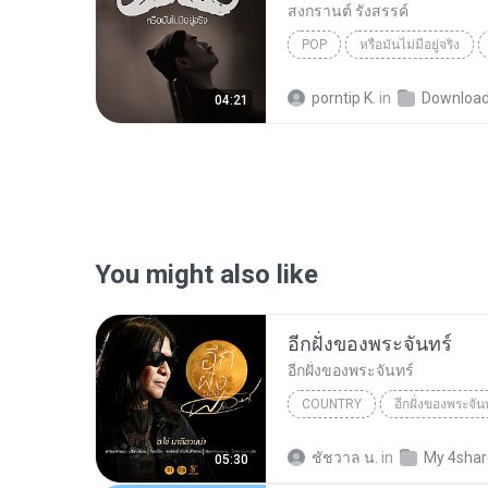
สงกรานต์ รังสรรค์
POP
หรือมันไม่มีอยู่จริง
porntip K.
in
Downloa
04:21
You might also like
อีกฝั่งของพระจันทร์
อีกฝั่งของพระจันทร์
COUNTRY
อีกฝั่งของพระจันท
อีกฝั่งของพระจันทร์
Country
ชัชวาล น.
in
My 4sha
05:30