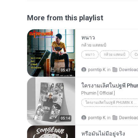
More from this playlist
หนาว
กล้วย แสตมป์
หนาว
กล้วย แสตมป์
C
porntip K.
in
Downloa
05:47
ใครงามเลิศในปฐพี Phu
Phumin [ Official ]
ใครงามเลิศในปฐพี PHUMIN X WARIN
porntip K.
in
Downloa
05:14
หรือมันไม่มีอยู่จริง