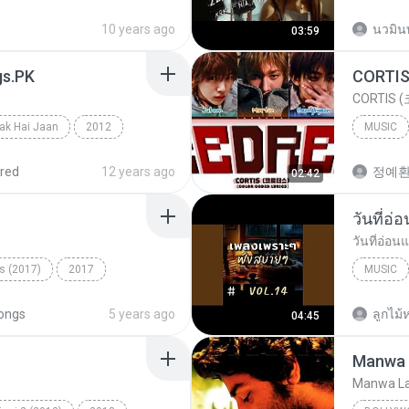
ic
Milne Hai Mujhse Aayi
10 years ago
นวมิน
03:59
gs.PK
CORTIS (
ak Hai Jaan
2012
MUSIC
Mathur & Shilpa Rao
red
12 years ago
정예
02:42
วันที่อ่
วันที่อ่อน
s (2017)
2017
MUSIC
Music
ongs
5 years ago
ลูกไม้ห
04:45
Manwa 
Manwa L