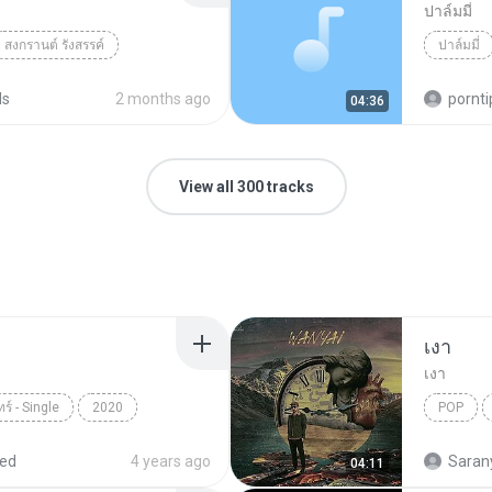
ปาล์มมี่
สงกรานต์ รังสรรค์
ปาล์มมี่
ds
2 months ago
pornti
04:36
View all 300 tracks
เงา
เงา
ร์ - Single
2020
POP
อ.ไข่ มาลีฮวนน่า
red
4 years ago
Saran
04:11