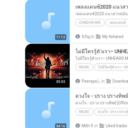
เพลงแดนซ์2020 แนวสากลมันๆ 
CHADOW MIX
เพลงแดนซ์
เพลงแดนซ์2020 แนวสากลมันๆ (เบสแน่น
นิรัญ
in
My 4shared
11:12
Ta MuangKlaeng Remix
MUSIC
UNHEARD MUSIC 🖤
Musi
Peeraya L.
in
Downlo
05:03
ไม่มีใครรู้ตัวเรา– UNHEARD MUSIC 🖤| Official Lyri...
ดวงใจ - ปราง ปรางทิพย์ 
ดวงใจ - ปราง ปรางทิพย์ [Offic
MUSIC
Music
Mith 9.
in
Liked tracks
04:16