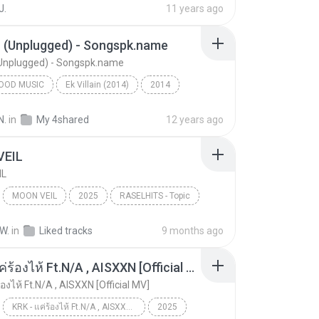
J.
11 years ago
aga Hoon
n (Unplugged) - Songspk.name
(Unplugged) - Songspk.name
OOD MUSIC
Ek Villain (2014)
2014
od Music
Galliyan (Unplugged) - Songspk.name
N.
in
My 4shared
12 years ago
 Kapoor & Ankit Tiwari
VEIL
IL
MOON VEIL
2025
RASELHITS - Topic
IL
Music
W.
in
Liked tracks
9 months ago
KRK - แค่ร้องไห้ Ft.N/A , AISXXN [Official MV]
้องไห้ Ft.N/A , AISXXN [Official MV]
KRK - แค่ร้องไห้ Ft.N/A , AISXXN [Official MV]
2025