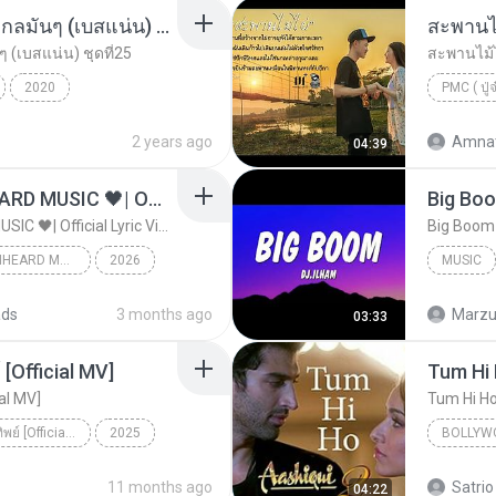
เพลงแดนซ์2020 แนวสากลมันๆ (เบสแน่น) ชุดที่25
สะพานไม
(เบสแน่น) ชุดที่25
สะพานไม้ไ
2020
) ชุดที่25
CHADOW MIX
PMC ( ปู่
2 years ago
Amnat
04:39
ไม่มีใครรู้ตัวเรา– UNHEARD MUSIC 🖤| Official Lyric Video | เพลงสู้ชีวิต
ไม่มีใครรู้ตัวเรา– UNHEARD MUSIC 🖤| Official Lyric Video | เพลงสู้ชีวิต
ไม่มีใครรู้ตัวเรา– UNHEARD MUSIC 🖤| Official Lyric Video | เพลงสู้ชีวิต
2026
MUSIC
c
Music
ads
3 months ago
Marzuk
03:33
[Official MV]
Tum Hi
ial MV]
Tum Hi H
ดวงใจ - ปราง ปรางทิพย์ [Official MV]
2025
BOLLYW
ดวงใจ - ปราง ปรางทิพย์ [Official MV]
SONG RIDER
Arijit Si
11 months ago
Satrio
04:22