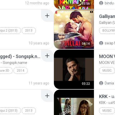
12 months ago
bindu 
03:56
Jeene L
Galliya
Galliyan 
qui 2 (2013)
2013
BOLLYW
ye Na
K.K. & Tulsi Kumar
Bollywo
10 years ago
swap 
04:14
Shraddha
Sawan Aaya Hai (Unplugged) - Songspk.name
MOON 
 - Songspk.name
MOON VE
ure 3D
2014
MUSIC
kkar
MOON VE
11 years ago
Dania 
03:22
- Songspk.name
KRK - แค่ร
qui 2 (2013)
2013
MUSIC