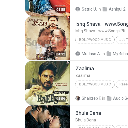
Arijit Singh
Bollywood Mus
Satrio U.
in
Ashiqui 2
04:55
Ishq Shava - www.Son
Ishq Shava - www.Songs.PK
BOLLYWOOD MUSIC
Jab T
Bollywood Music
Raghav 
Mudasir A.
in
My 4sha
04:32
Ishq Shava - www.Songs.PK
Zaalima
Zaalima
BOLLYWOOD MUSIC
Raee
Bollywood Music
Zaalima
Shahzeb F.
in
Audio S
04:59
Arijit Singh & Harshdeep Kaur
Bhula Dena
Bhula Dena