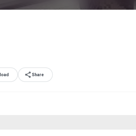
load
Share