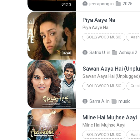
jeerapong
in
2025
04:13
Piya Aaye Na
Piya Aaye Na
BOLLYWOOD MUSIC
Aashi
Bollywood Music
Piya Aa
Satrio U.
in
Ashiqui 2
04:46
Sawan Aaya Hai (Unplugged)
BOLLYWOOD MUSIC
Creat
Bollywood Music
Tony Ka
Sarra A.
in
music
04:11
Sawan Aaya Hai (Unplugged) 
Milne Hai Mujhse Aayi
Milne Hai Mujhse Aayi
BOLLYWOOD MUSIC
Aashi