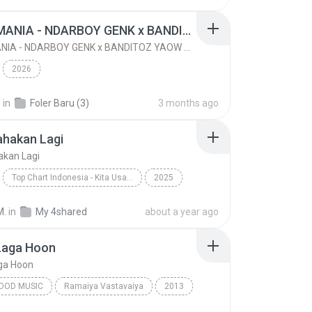
KICAU MANIA - NDARBOY GENK x BANDITOZ YAOW 86 (OFFICIAL LYRIC VIDEO) GAS POL NDANGAK
KICAU MANIA - NDARBOY GENK x BANDITOZ YAOW 86 (OFFICIAL LYRIC VIDEO) GAS POL NDANGAK
2026
.
in
Foler Baru (3)
3 months ago
ahakan Lagi
akan Lagi
Top Chart Indonesia - Kita Usahakan Lagi
2025
Kita Usahakan Lagi
Batas Senja
M.
in
My 4shared
about a year ago
Laga Hoon
ga Hoon
OOD MUSIC
Ramaiya Vastavaiya
2013
am, Shreya Ghoshal
Bollywood Music