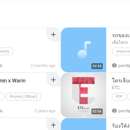
รถของเ
เสือโคร่ง
ountry
รถของเล่
ds
2 months ago
pornti
03:50
min x Warin
ใครเจ็บ
ETC.
Phumin [ Official ]
POP
ds
2 years ago
pornti
03:56
ร้องให้ง