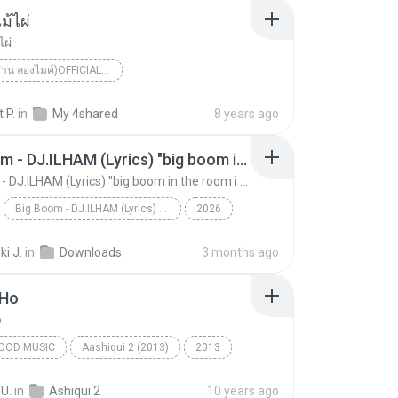
้ไผ่
ผ่
PMC ( ปู่จ๋าน ลองไมค์)OFFICIAL MV
จ๋าน ลองไมค์)Official MV
สะพานไม้ไผ่
 P.
in
My 4shared
8 years ago
Big Boom - DJ.ILHAM (Lyrics) "big boom in the room i go kaboom"
Big Boom - DJ.ILHAM (Lyrics) "big boom in the room i go kaboom"
Big Boom - DJ.ILHAM (Lyrics) "big boom in the room i go kaboom"
2026
Big Boom - DJ.ILHAM (Lyrics) "big boom in the room...
VibesOnly
i J.
in
Downloads
3 months ago
 Ho
o
OOD MUSIC
Aashiqui 2 (2013)
2013
ngh
Bollywood Music
Tum Hi Ho
 U.
in
Ashiqui 2
10 years ago