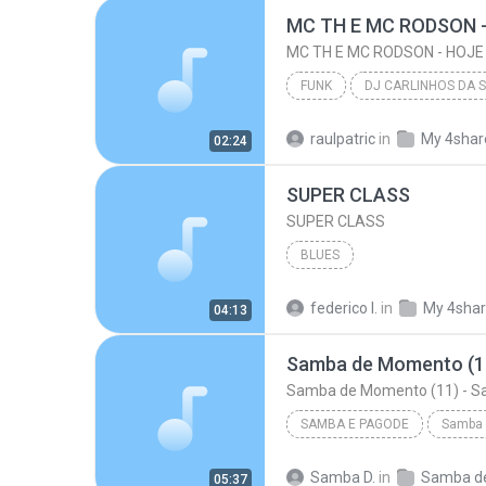
FUNK
DJ CARLINHOS DA S.R ( CONTATO PRA 
raulpatric
in
My 4shar
02:24
MC TH E MC RODSON - HOJE NÃO É SEU DIA ( DJ CARLIN...
SUPER CLASS
SUPER CLASS
BLUES
federico I.
in
My 4sha
04:13
Samba de Momento (11) - S
SAMBA E PAGODE
2015
Samba D.
in
05:37