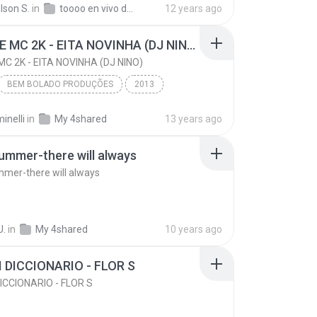
ilson S.
in
toooo en vivo desde juliaca_peru
12 years ago
MC KM E MC 2K - EITA NOVINHA (DJ NINO)
MC 2K - EITA NOVINHA (DJ NINO)
BEM BOLADO PRODUÇÕES
2013
MC KM E MC 2K - EITA NOVINHA (DJ NINO)
inelli
in
My 4shared
13 years ago
L (011) 2367 4603
Funk
mmer-there will always
mer-there will always
U.
in
My 4shared
10 years ago
I DICCIONARIO - FLOR S
DICCIONARIO - FLOR S