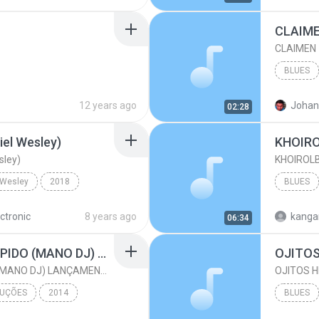
Samba e Pagode
CLAIM
CLAIMEN
BLUES
12 years ago
Johan
02:28
iel Wesley)
KHOIR
sley)
KHOIROL
 Wesley
2018
BLUES
Antro #011
ctronic
8 years ago
kanga
06:34
MC's BELGA E K12 - CUPIDO (MANO DJ) LANÇAMENTO 2014
OJITO
MC's BELGA E K12 - CUPIDO (MANO DJ) LANÇAMENTO 2014
OJITOS 
DUÇÕES
2014
BLUES