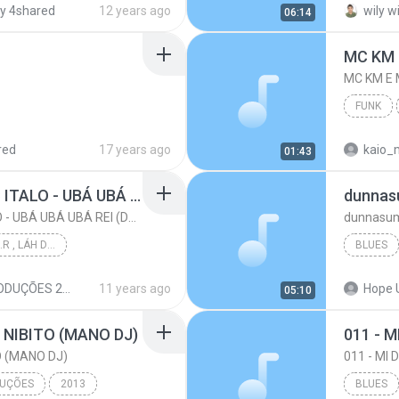
y 4shared
12 years ago
wily w
06:14
Funk
MC KM E 
FUNK
red
17 years ago
kaio_m
01:43
STUDIO K
MC DUDU MC MM E MC ITALO - UBÁ UBÁ UBÁ REI (DJ CARLINHOS DA S.R - 2015 )
dunnasu
MC DUDU MC MM E MC ITALO - UBÁ UBÁ UBÁ REI (DJ CARLINHOS DA S.R - 2015 )
dunnasum
DJ CARLINHOS DA S.R , LÁH DA SÃO RAFAEL .
BLUES
PRODUÇÃO 011-9...
PRODUÇÕES 2015
11 years ago
Hope 
05:10
EI (DJ CA...
Funk
 NIBITO (MANO DJ)
011 - M
O (MANO DJ)
011 - MI 
DUÇÕES
2013
BLUES