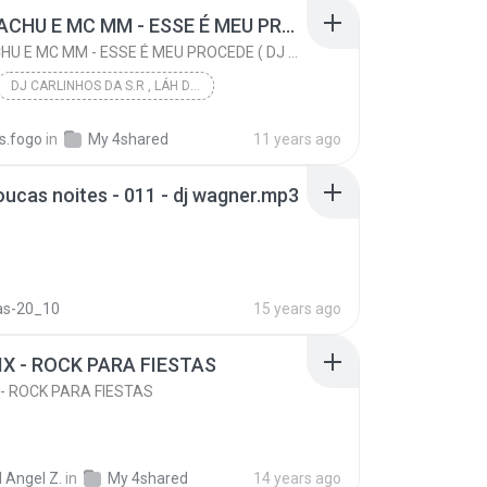
MC PIKACHU E MC MM - ESSE É MEU PROCEDE ( DJ CARLINHOS DA S.R )
MC PIKACHU E MC MM - ESSE É MEU PROCEDE ( DJ CARLINHOS DA S.R )
DJ CARLINHOS DA S.R , LÁH DA SÃO RAFAEL .
DJ CARLINHOS DA S.R ( CONTATO PRA PRODUÇÃO 011-9...
us.fogo
in
My 4shared
11 years ago
MC PIKACHU E MC MM - ESSE É MEU PROCEDE ( DJ CARLI...
Funk
oucas noites - 011 - dj wagner.mp3
as-20_10
15 years ago
MIX - ROCK PARA FIESTAS
X - ROCK PARA FIESTAS
 Angel Z.
in
My 4shared
14 years ago