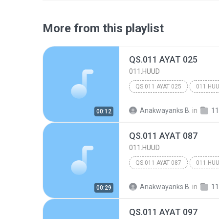
More from this playlist
QS.011 AYAT 025
011.HUUD
QS.011 AYAT 025
011.HU
Anakwayanks B.
in
11
00:12
QS.011 AYAT 087
011.HUUD
QS.011 AYAT 087
011.HU
Anakwayanks B.
in
11
00:29
QS.011 AYAT 097