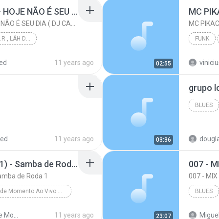
MC TH E MC RODSON - HOJE NÃO É SEU DIA ( DJ CARLINHOS DA S.R )
MC TH E MC RODSON - HOJE NÃO É SEU DIA ( DJ CARLINHOS DA S.R )
DJ CARLINHOS DA S.R , LÁH DA SÃO RAFAEL .
FUNK
PRODUÇÃO 011-9...
ed
11 years ago
vinici
02:55
Funk
grupo l
BLUES
red
11 years ago
dougl
03:36
Samba de Momento (11) - Samba de Roda 1
007 - 
amba de Roda 1
007 - MI
Samba de Momento Ao Vivo 2015
BLUES
Samba de Momento (11) - Samba de Roda 1
Samba de Momento ao vivo 2015
11 years ago
Miguel
23:07