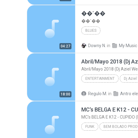
Samba de Momento/SAMBA DE MOMENTO 011
��˹��
��˹��
BLUES
Downy N.
in
My Music
04:27
Abril/Mayo 2018 (Dj Az
Abril/Mayo 2018 (Dj Aziel We
ENTERTAINMENT
Dj Aziel
Entertainment
Música De 
Regulo M.
in
Antro ele
18:00
Abril/Mayo 2018 (Dj Aziel Wesley)
FUNK
BEM BOLADO PRO
STUDIO KL (011) 2367 4603