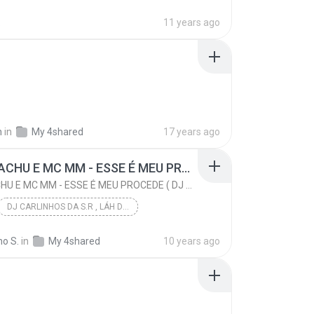
.
11 years ago
h
in
My 4shared
17 years ago
MC PIKACHU E MC MM - ESSE É MEU PROCEDE ( DJ CARLINHOS DA S.R )
MC PIKACHU E MC MM - ESSE É MEU PROCEDE ( DJ CARLINHOS DA S.R )
DJ CARLINHOS DA S.R , LÁH DA SÃO RAFAEL .
DJ CARLINHOS DA S.R ( CONTATO PRA PRODUÇÃO 011-9...
no S.
in
My 4shared
10 years ago
MC PIKACHU E MC MM - ESSE É MEU PROCEDE ( DJ CARLI...
Funk