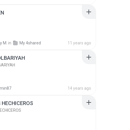
EN
y M.
in
My 4shared
11 years ago
OLBARIYAH
BARIYAH
min87
14 years ago
S HECHICEROS
HECHICEROS