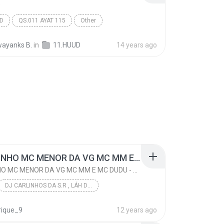
D
D
QS.011 AYAT 115
Other
ayanks B.
in
11.HUUD
14 years ago
MC LIVINHO MC MENOR DA VG MC MM E MC DUDU - TREINAMENTO DAS PEPECA ( DJ CARLINHOS DA S.R )
MC LIVINHO MC MENOR DA VG MC MM E MC DUDU - TREINAMENTO DAS PEPECA ( DJ CARLINHOS DA S.R )
DJ CARLINHOS DA S.R , LÁH DA SÃO RAFAEL .
DJ CARLINHOS DA S.R ( CONTATO PRA PRODUÇÃO 011-9...
Funk
ique_9
12 years ago
MC LIVINHO MC MENOR DA VG MC MM E MC DUDU - TREINA...