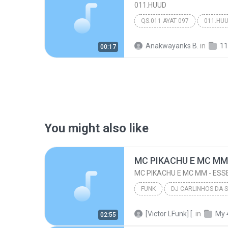
011.HUUD
QS.011 AYAT 097
011.HU
Anakwayanks B.
in
11
00:17
You might also like
FUNK
DJ CARLINHOS DA S.R ( CONTATO PRA 
[Victor LFunk] [.
in
My 
02:55
MC PIKACHU E MC MM - ESSE É MEU PROCEDE (