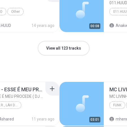
011.HUU
UD
Other
011.HUU
.HUUD
14 years ago
Anakw
00:08
View all 123 tracks
MC PIKACHU E MC MM - ESSE É MEU PROCEDE ( DJ CARLINHOS DA S.R )
MC PIKACHU E MC MM - ESSE É MEU PROCEDE ( DJ CARLINHOS DA S.R )
DJ CARLINHOS DA S.R , LÁH DA SÃO RAFAEL .
FUNK
PRODUÇÃO 011-9...
4shared
11 years ago
mhenr
03:01
 DJ CARLI...
Funk