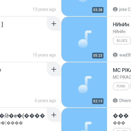
13 years ago
jose C
03:28
 DJ)
Funk
 ]
НИнИн
НИнИн
BLUES
10 years ago
wad3
05:23
y
FUNK
6 years ago
Dhien
02:13
��Թ�еҹ�(����
���
еҹ�(����
���