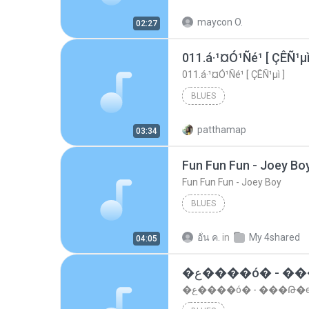
STUDIO KL (011) 2367 4603
maycon O.
02:27
MC LANZINHO - TO DE NIBITO (MANO
011.á·¹¤Ó¹Ñé¹ [ ÇÊÑ¹µì
011.á·¹¤Ó¹Ñé¹ [ ÇÊÑ¹µì ]
BLUES
patthamap
03:34
Fun Fun Fun - Joey Bo
Fun Fun Fun - Joey Boy
BLUES
อั๋น ค.
in
My 4shared
04:05
�ع����ó� - �
�ع����ó� - ���Թ�