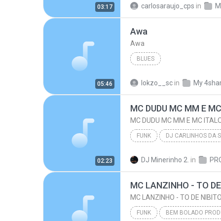
carlosaraujo_cps
in
M
03:17
MC's BELGA E K12 - CUPIDO (MANO DJ) LANÇAMENTO 201...
Awa
Awa
BLUES
lokzo__sc
in
My 4sha
05:46
FUNK
DJ CARLINHOS DA S.R ( CONTATO PRA 
DJ Minerinho 2.
in
02:23
MC DUDU MC MM E MC ITALO - UBÁ UBÁ UBÁ R
MC LANZINHO - TO DE
MC LANZINHO - TO DE NIBIT
FUNK
BEM BOLADO PRO