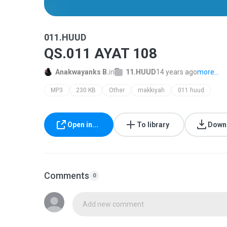
011.HUUD
QS.011 AYAT 108
Anakwayanks B.
in
11.HUUD
14 years ago
more...
MP3
230 KB
Other
makkiyah
011.huud
Open in...
To library
Down
Comments
0
Add new comment