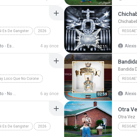
Chicha
Chichabe
Si Es De Gangster
2026
REGGAET
tino
El Bogueto/SAIBU
El Bogueto - Eso Si Es De Gangster
4 ay önce
Alexis
02:11
Chichab
Bandid
Bandida 
ay Loco Que No Corone
REGGAET
Rolex
El Bogueto
2024
El Bogueto - No Hay Loco Que No Corone
6 ay önce
Alexis
02:59
El Bogue
Otra V
Otra Vez
Si Es De Gangster
2026
REGGAET
eto
Mi Barrio
Otra Vez