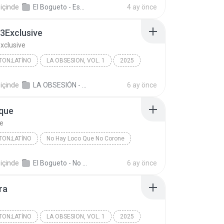
içinde
El Bogueto - Eso Si Es De Gangster
4 ay önce
to/QueHicisteBella
83Exclusive
Exclusive
ON;LATINO
LA OBSESION, VOL. 1
2025
n;Latino
Pollito83Exclusive
içinde
LA OBSESIÓN - LA OBSESION, VOL. 1
6 ay önce
SIÓN/fafabian
ique
ue
ON;LATINO
No Hay Loco Que No Corone
Reggaeton;Latino
V Boutique
El Bogueto
içinde
El Bogueto - No Hay Loco Que No Corone
6 ay önce
ra
ON;LATINO
LA OBSESION, VOL. 1
2025