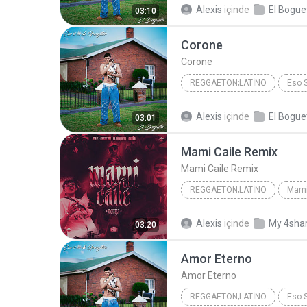
Alexis
içinde
03:10
Corone
Corone
REGGAETON;LATINO
Eso 
Reggaeton;Latino
Corone
Alexis
içinde
03:01
Mami Caile Remix
Mami Caile Remix
REGGAETON;LATINO
Mami
Reggaeton;Latino
Alexis
içinde
My 4sha
03:20
Mami Caile Remix
Amor Eterno
Amor Eterno
REGGAETON;LATINO
Eso 