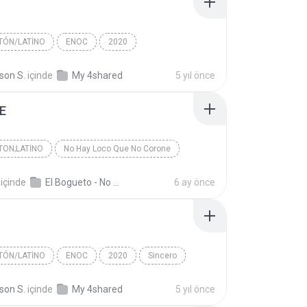
TÓN/LATINO
ENOC
2020
ón/Latino
Mala
son S.
içinde
My 4shared
5 yıl önce
NDES/DIVULGACOES
SE
ON;LATINO
No Hay Loco Que No Corone
Reggaeton;Latino
El Bogueto/Bellakath
içinde
El Bogueto - No Hay Loco Que No Corone
6 ay önce
o
TÓN/LATINO
ENOC
2020
Sincero
ón/Latino
AURELANDES/DIVULGACOES
son S.
içinde
My 4shared
5 yıl önce