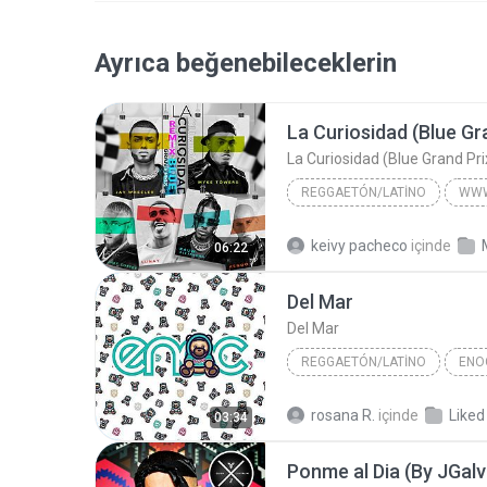
Ayrıca beğenebileceklerin
REGGAETÓN/LATINO
2020
keivy pacheco
içinde
06:22
Reggaetón/Latino
Del Mar
Del Mar
REGGAETÓN/LATINO
ENOC
2020
Reggaetón/Latino
rosana R.
içinde
Liked
03:34
Ozuna, Doja Cat, Sia