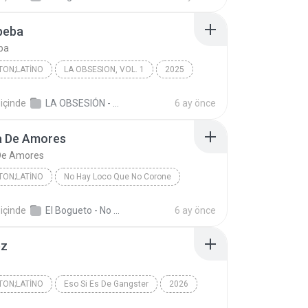
beba
ba
ON;LATINO
LA OBSESION, VOL. 1
2025
LA OBSESIÓN/Yeyo/Novato El Flow/Viglezz
Reggaeton;Latino
içinde
LA OBSESIÓN - LA OBSESION, VOL. 1
6 ay önce
eba
a De Amores
De Amores
ON;LATINO
No Hay Loco Que No Corone
Bandida De Amores
Reggaeton;Latino
içinde
El Bogueto - No Hay Loco Que No Corone
6 ay önce
to
ez
ON;LATINO
Eso Si Es De Gangster
2026
Reggaeton;Latino