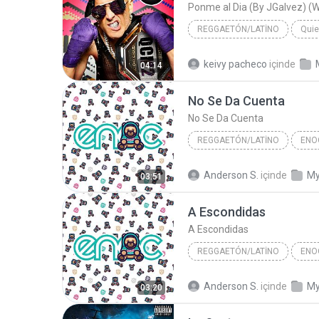
Ponme al Dia (By JGalvez)
REGGAETÓN/LATINO
Quie
Yandel Ft. Jhay Cortez
Re
keivy pacheco
içinde
04:14
Ponme al Dia (By JGalvez) (WWW.ELG
No Se Da Cuenta
No Se Da Cuenta
REGGAETÓN/LATINO
ENO
Reggaetón/Latino
No Se 
Anderson S.
içinde
My
03:51
AURELANDES/DIVULGACOES
A Escondidas
A Escondidas
REGGAETÓN/LATINO
ENO
Reggaetón/Latino
AUREL
Anderson S.
içinde
My
03:20