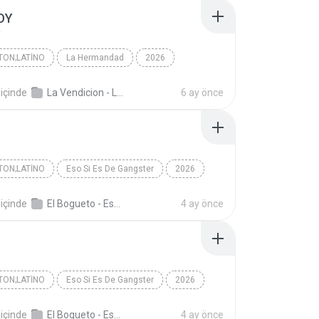
OY
Y
ON;LATINO
La Hermandad
2026
n;Latino
LADYHOY
içinde
La Vendicion - La Hermandad
6 ay önce
La Vendicion/LA OBSESIÓN/Yeyo/Doony Graff
ON;LATINO
Eso Si Es De Gangster
2026
Reggaeton;Latino
El Bogueto
içinde
El Bogueto - Eso Si Es De Gangster
4 ay önce
ON;LATINO
Eso Si Es De Gangster
2026
Reggaeton;Latino
El Bogueto
içinde
El Bogueto - Eso Si Es De Gangster
4 ay önce