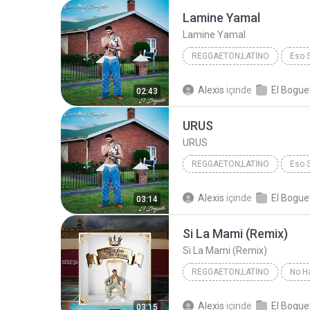
Lamine Yamal
Lamine Yamal
REGGAETON;LATINO
Eso 
Reggaeton;Latino
Lamine
Alexis
içinde
02:43
URUS
URUS
REGGAETON;LATINO
Eso 
Reggaeton;Latino
El Bogu
Alexis
içinde
03:14
Si La Mami (Remix)
Si La Mami (Remix)
REGGAETON;LATINO
No H
2024
Reggaeton;Latino
Alexis
içinde
03:15