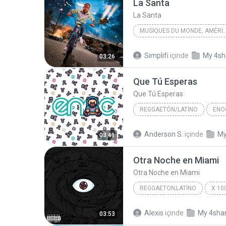
La Santa
La Santa
MUSIQUES DU MONDE, AMÉRIQUE LATINE, URB
La Santa
Bad Bunny & Da
Simplifi
içinde
My 4sh
03:26
Musiques du monde, Amérique latine, Urban Latino, ...
Que Tú Esperas
Que Tú Esperas
REGGAETÓN/LATINO
ENO
Que Tú Esperas
Reggaetó
Anderson S.
içinde
My
03:41
AURELANDES/DIVULGACOES
Otra Noche en Miami
Otra Noche en Miami
REGGAETON;LATINO
X 10
Bad Bunny
Reggaeton;Lat
Alexis
içinde
My 4sha
03:53