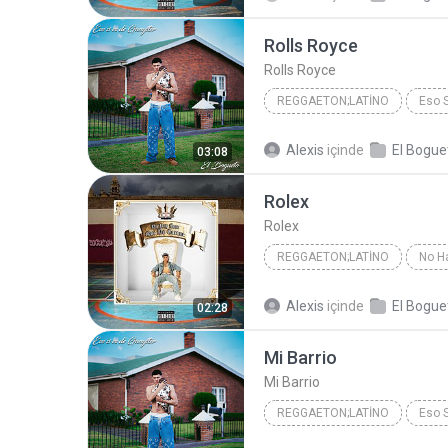
El Bogueto/Brand Randall/Wisin
Rolls Royce
Rolls Royce
REGGAETON;LATINO
Eso 
Rolls Royce
Reggaeton;La
Alexis
içinde
03:08
Rolex
Rolex
REGGAETON;LATINO
No H
2024
Reggaeton;Latino
Alexis
içinde
02:28
Mi Barrio
Mi Barrio
REGGAETON;LATINO
Eso 
Reggaeton;Latino
El Bogu