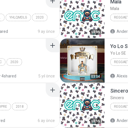
Mala
Mala
AN LATINO, REGGAETON
YHLQMDLG
2020
REGGAE
ddy Yankee
Reggaet
ared
9 ay önce
Ander
03:05
AURELA
Yo Lo 
Yo Lo SE
C
2020
REGGAET
n/Latino
2024
 4shared
5 yıl önce
Alexis
03:04
Yo Lo SE
Sincer
Sincero
0PRE
2018
REGGAE
ino
Otra Noche en Miami
Reggaet
red
6 ay önce
Ander
03:15