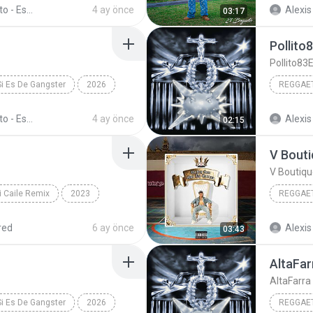
El Bogueto - Eso Si Es De Gangster
4 ay önce
Alexis
03:17
El Bogue
Pollito
Pollito83
Si Es De Gangster
2026
REGGAET
El Bogueto
Reggaeto
El Bogueto - Eso Si Es De Gangster
4 ay önce
Alexis
02:15
LA OBSE
V Bout
V Boutiq
 Caile Remix
2023
REGGAET
Jey F/Carit Br/El Bogueto/Oviña
2024
red
6 ay önce
Alexis
03:43
AltaFar
AltaFarra
Si Es De Gangster
2026
REGGAET