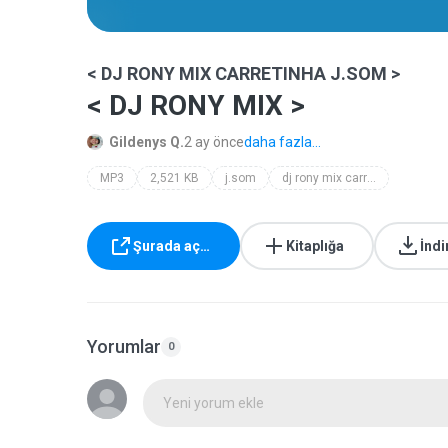
< DJ RONY MIX CARRETINHA J.SOM >
< DJ RONY MIX >
Gildenys Q.
2 ay önce
daha fazla...
MP3
2,521 KB
j.som
dj rony mix carretinha j.som
Şurada aç…
Kitaplığa
İndi
Yorumlar
0
Yeni yorum ekle