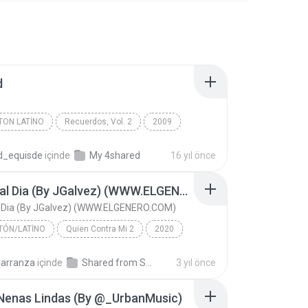
d
TON LATINO
Recuerdos, Vol. 2
2009
Blindaje 10
Reggaeton Latino
rd_equisde
içinde
My 4shared
16 yıl önce
Ponme al Dia (By JGalvez) (WWW.ELGENERO.COM)
 Dia (By JGalvez) (WWW.ELGENERO.COM)
TÓN/LATINO
Quien Contra Mi 2
2020
t. Jhay Cortez
Reggaetón/Latino
Carranza
içinde
Shared from SM-A235M
3 yıl önce
Ponme al Dia (By JGalvez) (WWW.ELGENERO.COM)
Nenas Lindas (By @_UrbanMusic)