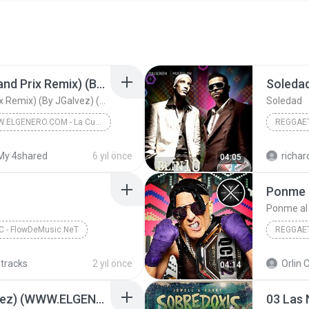
La Curiosidad (Blue Grand Prix Remix) (By JGalvez) (WWW.ELGENERO.COM)
Soleda
La Curiosidad (Blue Grand Prix Remix) (By JGalvez) (WWW.ELGENERO.COM)
Soledad
WWW.ELGENERO.COM - La Curiosidad (Blue Grand Prix Remix)
REGGAE
Jay Wheeler Ft. Myke Towers, Jhay Cortez, Rauw Ale...
Soledad
My 4shared
6 yıl önce
richa
04:05
La Curiosidad (Blue Grand Prix Remix) (By JGalvez)...
Ponme al
 - FlowDeMusic.NeT
REGGAE
Del Mar
Yandel F
 tracks
2 yıl önce
Orlin 
04:14
Ponme al Dia (By JGalvez) (WWW.ELGENERO.COM)
03 Las 