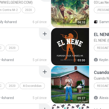
 (WWW.ELGENERO.COM)
03 Las N
n Contra Mi 2
2020
ggaetón/Latino
My 4shared
6 yıl önce
Sammy
04:10
ENERO.COM)
EL NENE
EL NENE (
C
2020
REGGAE
Da Cuenta
2022
 4shared
5 yıl önce
Keylin 
03:00
Foreign 
Cuando
Cuando N
C
2020
A Escondidas
REGGAET
ANDES/DIVULGACOES
Reggaeto
 4shared
5 yıl önce
Alexis
05:27