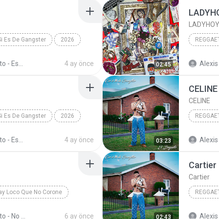
LADYH
LADYHO
Si Es De Gangster
2026
REGGAET
 Yamal
El Bogueto
Reggaeto
El Bogueto - Eso Si Es De Gangster
4 ay önce
Alexis
02:45
CELINE
CELINE
Si Es De Gangster
2026
REGGAET
eto
URUS
CELINE
El Bogueto - Eso Si Es De Gangster
4 ay önce
Alexis
03:23
Cartier
Cartier
ay Loco Que No Corone
REGGAET
Si La Mami (Remix)
Cartier
El Bogueto - No Hay Loco Que No Corone
6 ay önce
Alexis
02:43