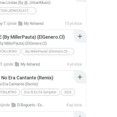
enas Lindas (By @_UrbanMusic)
/REGGAETON LATINO/ELECTRO FLOW/REGGAETON BRASILEIRO
SobreDoxis 2013 Www.Reggaeton.Com
 T.
içinde
My 4shared
13 yıl önce
/Reggaeton Latino/Electro Flow/Reggaeton Brasileir...
Jowell & Randy
 (By MillerPauta) (ElGenero.Cl)
03 Las Nenas Lindas (By @_UrbanMusic)
By MillerPauta) (ElGenero.Cl)
TÓN/LATINO
(By MillerPauta) (ElGenero.Cl)- EL NENE
EL NENE (By MillerPauta) (ElGenero.Cl)
T.
içinde
My 4shared
4 yıl önce
Teck/Anuel AA
Reggaetón/Latino
 No Era Cantante (Remix)
o Era Cantante (Remix)
ON;LATINO
Eso Si Es De Gangster
2026
n;Latino
Cuando No Era Cantante (Remix)
içinde
El Bogueto - Eso Si Es De Gangster
4 ay önce
El Bogueto/Anuel AA/Fuerza Regida/Yung Beef