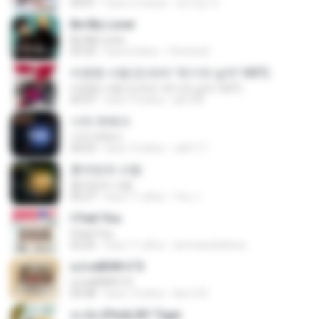
03:01
hace 2 meses
문지영 여.
Be My Lover
Be My Lover
03:32
hace 8 años
Chenta B.
미련한 사랑 (드라마 '위기의 남자' OST)
미련한 사랑 (드라마 '위기의 남자' OST)
03:37
hace 14 años
plk748
너의 뒤에서
너의 뒤에서
04:53
hace 14 años
cd0117
혼자만의 사랑
혼자만의 사랑
05:27
hace 11 años
Yeo J.
I Feel You
I Feel You
03:25
hace 11 años
ammarafathina
єЈ»зёЮ№«ГЭ
єЈ»зёЮ№«ГЭ
04:38
hace 14 años
klsc123
สะบัด (Flick) BY Tiger