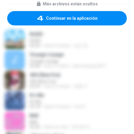
Más archivos están ocultos
Continuar en la aplicación
RUDE!
RUDE!
03:20
hace 4 meses
승군 양.
Voyage voyage
Voyage voyage
03:40
hace 10 años
juliomarques2011
404 (New Era)
404 (New Era)
02:59
hace 6 meses
영훈 이.
It′s Me
It′s Me
02:18
hace 3 meses
non O.
BAD
BAD
02:36
hace un mes
문지영 여.