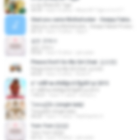
สะบัด (Flick) BY Tiger
04:39
hace 10 años
Music BY Tiger สาขา2 T.
Glad you came Mothafucker - Deejay Fabian Productionz
Glad you came Mothafucker - Deejay Fabian Productionz
05:12
hace 13 años
Djay F.
같은 곳에서
같은 곳에서
03:05
hace 10 años
jam.joker
Please Don't Go My Girl (feat. 김조한)
Please Don't Go My Girl (feat. 김조한)
04:29
hace 13 años
Brian K.
á´¹«ìÁÑ¹æ à¾Å§ä·Â Ê§¡ÃÒ¹µì 2015
á´¹«ìÁÑ¹æ à¾Å§ä·Â Ê§¡ÃÒ¹µì 2015
1:05:21
hace 11 años
ศรัณย์ ป.
โสดอยู่รู้ยัง (single lady)
โสดอยู่รู้ยัง (single lady)
04:29
hace 11 años
RatChanOn O.
Yum-Yum (얌얌)
Yum-Yum (얌얌)
03:13
hace 10 años
jam.joker