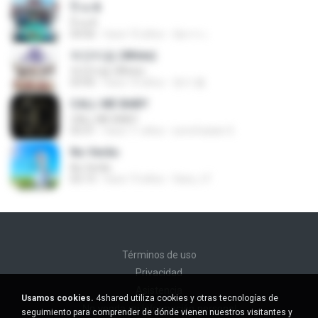
ป๊าด 8
ป๊าด 8
04:06
hace 10 años
อัยการ เ.
하얀마음 (White)
하얀마음 (White)
03:45
hace 10 años
현지 황.
CALL ME BABY
CALL ME BABY
03:31
hace 11 años
sonofsatan S.
No Verão
No Verão
02:13
hace 13 años
Sara_t F.
Términos de uso
Privacidad
Asistencia
Usamos cookies.
4shared utiliza cookies y otras tecnologías de
No venda mi información personal
seguimiento para comprender de dónde vienen nuestros visitantes y