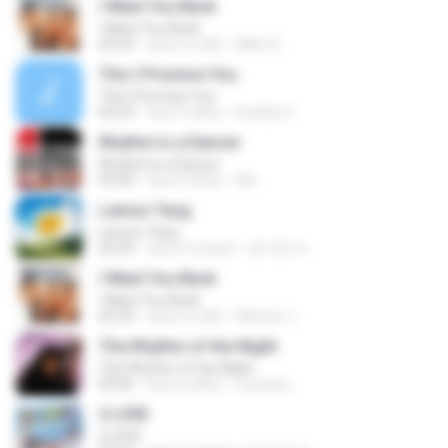
I Want You Back
I Want You Back
03:22
hace un año
Mike A.
This I Promise You
This I Promise You
04:23
hace 9 años
Imellya Z.
Rhythm Is a Dancer
Rhythm Is a Dancer
03:43
hace 4 años
Ale
Lemon Tang
Lemon Tang
02:43
hace 2 meses
문지영 여.
I Want You Back
I Want You Back
02:35
hace un año
Marcos J.
The Rhythm of the Night
The Rhythm of the Night
09:26
hace 6 años
Lauana L.
2 L0VE
2 L0VE