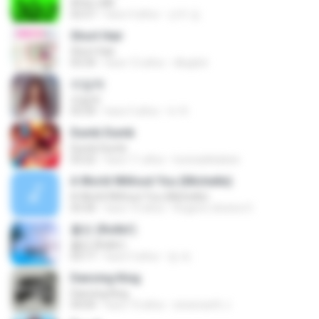
After LIKE
02:57
hace 4 años
선우 김.
Short Hair
Short Hair
03:34
hace 12 años
dkqqhd
라일락
라일락
03:34
hace 5 años
tv 뚜.
Dumb Dumb
Dumb Dumb
03:22
hace 11 años
louinadekaban
A World Without You (Michelle)
A World Without You (Michelle)
03:30
hace 10 años
Rogerio oliveira O.
롤린 (Rollin')
롤린 (Rollin')
03:17
hace 5 años
임 세.
Dancing King
Dancing King
04:04
hace 10 años
sineenarth J.