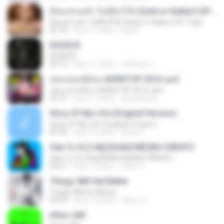
มีทองท่วมหัว ไม่มีผัวก็ได้ (Gold or Hubby?) BY Tiger
มีทองท่วมหัว ไม่มีผัวก็ได้ (Gold or Hubby?) BY Tiger
03:18
hace 11 años
Ball P.
EXODUS
EXODUS
03:19
hace 11 años
felicitas J.
เพลงแดนซ์มันๆ NONSTOP 2016 ชุด2
เพลงแดนซ์มันๆ NONSTOP 2016 ชุด2
50:16
hace 11 años
goomobna
Story Of My Life (Original Version)
Story Of My Life (Original Version)
05:20
hace 16 años
Denis T.
Ode To Oi [146] [SHADOW] [NO CREDIT]
Ode To Oi [146] [SHADOW] [NO CREDIT]
03:57
hace 12 años
Parin T.
Things Will Get Better
Things Will Get Better
04:03
hace 13 años
Herru S.
After LIKE