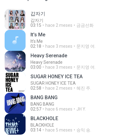
갑자기
갑자기
03:15
hace 2 meses
금금선화
It′s Me
It′s Me
02:18
hace 3 meses
문지영 여.
Heavy Serenade
Heavy Serenade
03:00
hace 3 meses
문지영 여.
SUGAR HONEY ICE TEA
SUGAR HONEY ICE TEA
02:58
hace 2 meses
혜진 주.
BANG BANG
BANG BANG
02:57
hace 6 meses
JH Y.
BLACKHOLE
BLACKHOLE
03:14
hace 5 meses
승익 송.