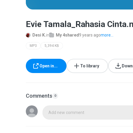
Evie Tamala_Rahasia Cinta
Desi K.
in
My 4shared
9 years ago
more...
MP3
5,394 KB
Open in...
To library
Down
Comments
0
Add new comment