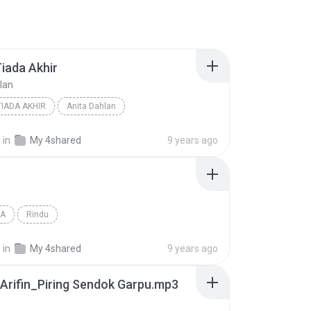
Tiada Akhir
lan
TIADA AKHIR
Anita Dahlan
.
in
My 4shared
9 years ago
IA
Rindu
.
in
My 4shared
9 years ago
Arifin_Piring Sendok Garpu.mp3