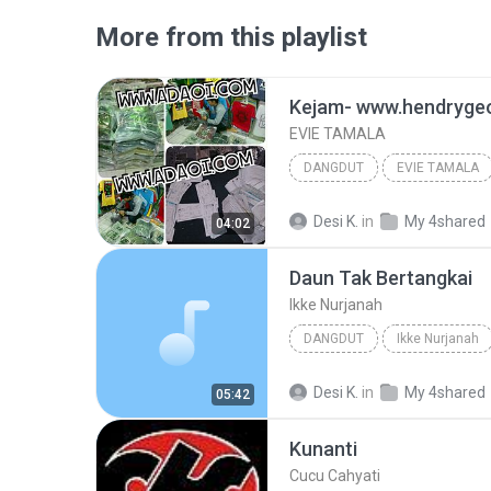
More from this playlist
EVIE TAMALA
DANGDUT
EVIE TAMALA
Kejam- www.hendrygeorge.com <> www
Desi K.
in
My 4shared
04:02
Daun Tak Bertangkai
Ikke Nurjanah
DANGDUT
Ikke Nurjanah
Desi K.
in
My 4shared
05:42
Kunanti
Cucu Cahyati