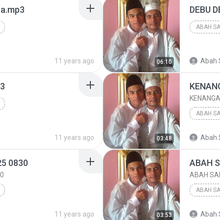
ora.mp3
DEBU D
ABAH SA
ABAH SA
11 years ago
ABAH SA
Abah 
06:10
p3
KENAN
KENANGA
ABAH SA
ABAH SA
11 years ago
Abah 
03:48
KENANG
25 0830
ABAH S
30
ABAH SAB
ABAH SA
ABAH SA
11 years ago
Abah 
03:53