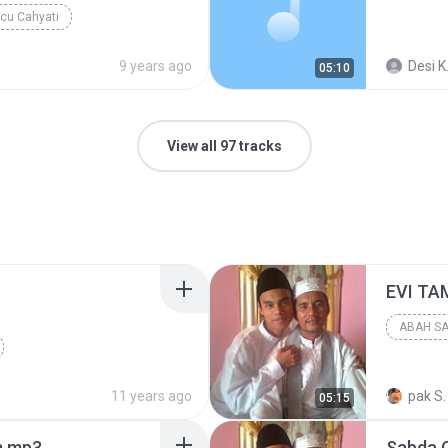
cu Cahyati
9 years ago
Desi K
05:10
View all 97 tracks
EVI TA
ABAH SA
ABAH SA
2015
Aku Lelaki Mu
11 years ago
ABAH SA
pak S.
05:15
m.mp3
Sabda C