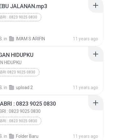
EBU JALANAN.mp3
BRI : 0823 9025 0830
BRI : 0823 9025 0830
BRI : 0823 9025 0830
S.
in
IMAM S ARIFIN
11 years ago
GAN HIDUPKU
N HIDUPKU
BRI 0823 9025 0830
BRI 0823 9025 0830
2015
S.
in
upload 2
11 years ago
AN HIDUPKU
ABAH SABRI 0823 9025 0830
ABRI : 0823 9025 0830
RI : 0823 9025 0830
BRI : 0823 9025 0830
BRI : 0823 9025 0830
S.
in
Folder Baru
11 years ago