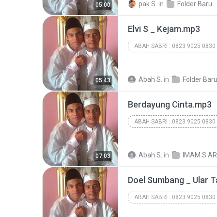
ABAH SABRI : 0823 9025 0830
pak S.
in
Folder Baru
05:00
Elvi S _ Kejam.mp3
ABAH SABRI : 0823 9025 0830
ABAH SABRI : 0823 9025 0830
ABAH SABRI : 0823 9025 0830
Abah S.
in
Folder Bar
05:43
Berdayung Cinta.mp3
ABAH SABRI : 0823 9025 0830
ABAH SABRI : 0823 9025 0830
ABAH SABRI : 0823 9025 0830
Abah S.
in
IMAM S AR
07:03
Doel Sumbang _ Ular 
ABAH SABRI : 0823 9025 0830
ABAH SABRI : 0823 9025 0830