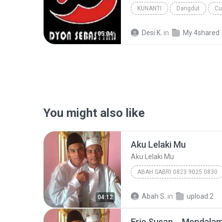
KUNANTI
Dangdut
Cu
Desi K.
in
My 4shared
05:04
You might also like
Aku Lelaki Mu
Aku Lelaki Mu
ABAH SABRI 0823 9025 0830
ABAH SABRI 0823 9025 0830
Abah S.
in
upload 2
04:12
ABAH SABRI 0823 9025 0830
Erie Susan _ Mendala