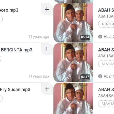
ABAH SA
boro.mp3
ABAH S
ABAH SAB
ABAH SA
ABAH SA
11 years ago
Abah 
05:14
ABAH SA
T BERCINTA.mp3
ABAH S
ABAH SAB
ABAH SA
ABAH SA
11 years ago
Abah 
03:47
ABAH SA
 Ery Susan.mp3
ABAH S
ABAH SAB
ABAH SA
ABAH SA