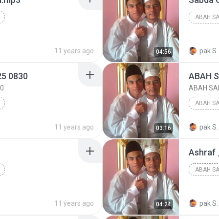
ABAH SA
ABAH SA
11 years ago
ABAH SA
pak S.
04:56
25 0830
ABAH S
30
ABAH SAB
ABAH SA
ABAH SA
u
11 years ago
pak S.
03:16
ABAH SA
Ashraf 
ABAH SA
ABAH SA
u
11 years ago
ABAH SA
pak S.
04:24