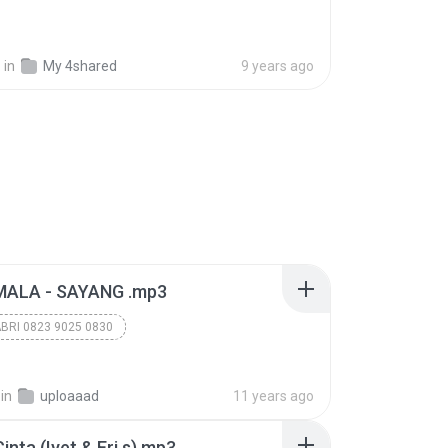
.
in
My 4shared
9 years ago
MALA - SAYANG .mp3
BRI 0823 9025 0830
BRI 0823 9025 0830
BRI 0823 9025 0830
in
uploaaad
11 years ago
inta (Iyet & Eri s).mp3