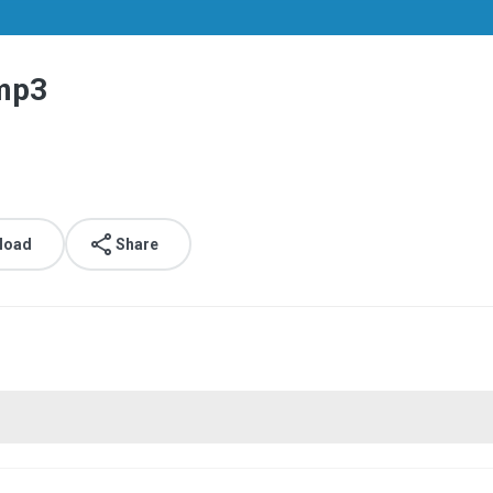
.mp3
load
Share