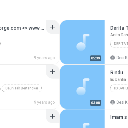
Kejam- www.hendrygeorge.com <> www.adaoi.com
Derita 
Anita Dah
DERITA 
.adaoi.com
9 years ago
Desi K
05:39
Rindu
Iis Dahlia
Daun Tak Bertangkai
IIS DAHL
9 years ago
Desi K
03:08
Imam s 