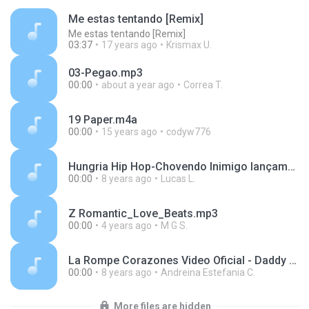
Me estas tentando [Remix]
Me estas tentando [Remix]
03:37
17 years ago
Krismax U.
03-Pegao.mp3
00:00
about a year ago
Correa T.
19 Paper.m4a
00:00
15 years ago
codyw776
Hungria Hip Hop-Chovendo Inimigo lançamento 2018.mp3
00:00
8 years ago
Lucas L.
Z Romantic_Love_Beats.mp3
00:00
4 years ago
M G S.
La Rompe Corazones Video Oficial - Daddy Yankee ft.mp3
00:00
8 years ago
Andreina Estefania C.
More files are hidden