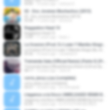
04:00
14 years ago
victoryo D.
02 - Dos Jovenes Muchachos (2013)
02 - Dos Jovenes Muchachos (2013)
02:58
11 years ago
america
Reggaeton Head 10
Reggaeton Head 10
15:43
11 years ago
Sack J.
La Ocasion (Prod. DJ Luian Y Mambo Kingz) (By JGalvez)
La Ocasion (Prod. DJ Luian Y Mambo Kingz) (By JGalvez)
05:36
10 years ago
Jonathan K.
Tremenda Sata (Official Remix) (Parte 3) (Prod. By DJ Luian & Noize)
Tremenda Sata (Official Remix) (Parte 3) (Prod. By DJ Luian & Noize)
08:17
12 years ago
Jhon A.
corre, jessy y joy (completa)
corre, jessy y joy (completa)
04:47
14 years ago
dr.rottengrab
Llegamos a la Disco UNRELEASED REMIX By Dj X-plotion
Llegamos a la Disco UNRELEASED REMIX By Dj X-plotion
02:20
11 years ago
DJ X-PLOTION (KEVIN) K.