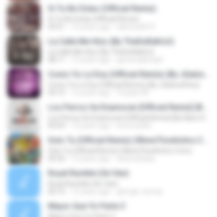
Si Tu No Estas (Official Remix)
Si Tu No Estas (Official Remix)
03:51
15 years ago
adictoati015
La Calle Me Hizo (By TheDuRaKoU)
La Calle Me Hizo (By TheDuRaKoU)
08:11
12 years ago
gersonabimael
Como Yo Le Doy (Official Remix) (By JGalvezFlow)
Como Yo Le Doy (Official Remix) (By JGalvezFlow)
04:15
12 years ago
Yoselyn M.
Los Perros Se Enamoran [Official Remix] (By Nano De La Geezy & Harold Pauta) (Www.FlowHoT.NeT)
Los Perros Se Enamoran [Official Remix] (By Nano De La Geezy & Harold Pauta) (Www.FlowHoT.NeT)
05:03
12 years ago
enocruiz66
Solo Tu (Official Remix) (Www.FlowActivo.Com)
Solo Tu (Official Remix) (Www.FlowActivo.Com)
04:32
12 years ago
alvaroebaaa
Royal Rumble (Se Van)
Royal Rumble (Se Van)
06:16
15 years ago
george-cuevas
Mayor Que Yo Parte 3
Mayor Que Yo Parte 3