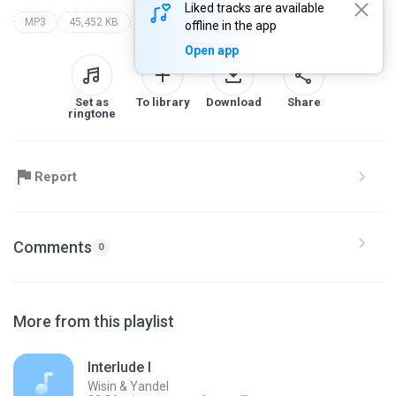
Liked tracks are available
MP3
45,452 KB
Other
wisin y yandel
live in cleveland oh
offline in the app
Open app
Set as
To library
Download
Share
ringtone
Report
Comments
0
More from this playlist
Interlude I
Wisin & Yandel