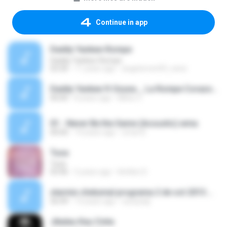
Continue in app
Daddy Yankee-Rompe
Daddy Yankee-Rompe
03:30
11 years ago
angelomon93_nene
Daddy Yankee ft Ozuna _ La Rompe Corazones (Video(MP3_128K).mp3
00:00
8 years ago
Mirko C.
01 - Never Be the Same (Acoustic).wma
00:00
14 years ago
omar B.
Tusa
Tusa
03:46
5 years ago
Kettlen D.
starmix chetumal programa 2 de oct 2013.mp3
56:49
13 years ago
usurpadj
Jikalau Kau Cinta