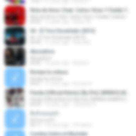
13:27
11 years ago
Dennis T.
Nota de Amor (feat. Carlos Vives Y Daddy Yankee)
Nota de Amor (feat. Carlos Vives Y Daddy Yankee)
03:52
11 years ago
Hector M.
04 - El Toro Encartado (2013)
04 - El Toro Encartado (2013)
02:45
11 years ago
teamx8z
Abusadora
Abusadora
03:02
10 years ago
Andres I.
Rompe la cintura
Rompe la cintura
03:57
11 years ago
humgo16
Panda (Official Remix) (By Efe) (WWW.ELGENERO.COM)
Panda (Official Remix) (By Efe) (WWW.ELGENERO.COM)
05:54
10 years ago
Jonathan A.
ทิ้งรักลงแม่น้ำ
ทิ้งรักลงแม่น้ำ
04:17
13 years ago
offnakub_
Cumbia Sobre el Machete