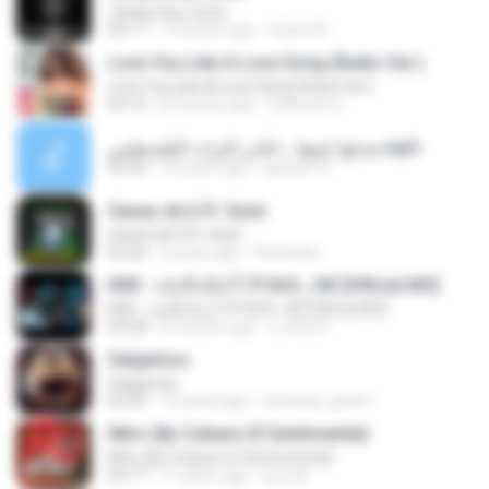
Jikalau Kau Cinta
04:17
7 months ago
haerul A.
Love You Like A Love Song (Radio Ver.)
Love You Like A Love Song (Radio Ver.)
03:10
8 months ago
Celestes G.
شدلها يابوها _ اغاني التراث الفلسطيني.mp3
03:34
12 years ago
qassam G.
Ganas de ti Ft. Sech
Ganas de ti Ft. Sech
03:46
6 years ago
Pirimedia
KRK - เธอทิ้งฉันไว้ Ft.N/A , HK [Official MV]
KRK - เธอทิ้งฉันไว้ Ft.N/A , HK [Official MV]
04:58
8 months ago
นวมินทร์
Salgamos
Salgamos
03:49
12 years ago
christian_javier1
INtro (By Cubano El Sentimental)
INtro (By Cubano El Sentimental)
09:17
11 years ago
jua.ndr