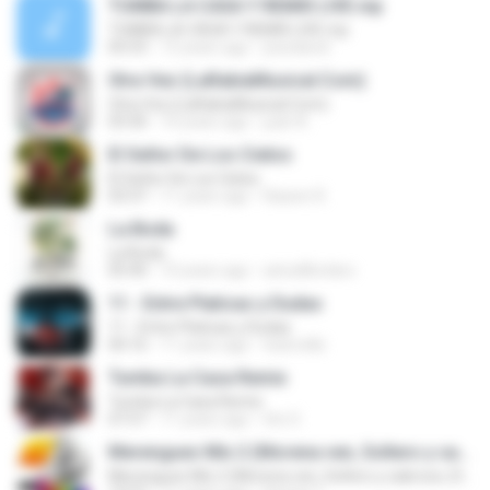
TUMBA LA CASA Y REMIX LIVE.mp
TUMBA LA CASA Y REMIX LIVE.mp
05:53
12 years ago
josedavid
Otra Vez (LaRabiaMusical.Com)
Otra Vez (LaRabiaMusical.Com)
03:30
10 years ago
juan N.
El Señor De Los Cielos
El Señor De Los Cielos
03:37
11 years ago
Raizen R.
La Boda
La Boda
05:40
10 years ago
astudilloclaro
11 - Entre Platicas y Dudas
11 - Entre Platicas y Dudas
04:16
11 years ago
teamx8z
Tumba La Casa Remix
Tumba La Casa Remix
07:57
11 years ago
tito S.
Merengues Mix 2 (Morena ven, Soltero y sabroso, El baile del Sua Sua, Rompecintura, El Ombliguito
Merengues Mix 2 (Morena ven, Soltero y sabroso, El baile del Sua Sua, Rompecintura, El Ombliguito