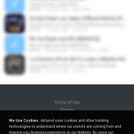
Cumbia Sobre el Machete
04:56
16 years ago
djcriss.86
Donde Estan Las Gatas (Official Remix) (Prod. By Gmel, Well Music & Super Yei) (By JGalvezFlow)
Donde Estan Las Gatas (Official Remix) (Prod. By Gmel, Well Music & Super Yei) (By JGalvezFlow)
07:21
11 years ago
xavier A.
No me Digas que NO (ByRoN Dj)
No me Digas que NO (ByRoN Dj)
04:15
16 years ago
byronerwhin_1990
La Ocasion (Prod. By DJ Luian y Mambo Kingz)
La Ocasion (Prod. By DJ Luian y Mambo Kingz)
05:34
10 years ago
Jorge V.
Terms of Use
Privacy
Support
We Use Cookies.
4shared uses cookies and other tracking
Do not sell my personal information
technologies to understand where our visitors are coming from and
Do not share my personal information
improve your browsing experience on our Website. By using our