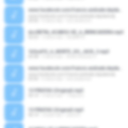
www.facebook.com/francis.andrade.daydanicdj
www.facebook.com/francis.andrade.daydanicdj
03:02
6 tahun lalu
toni anderson
dcc9879d_ACABOU-SE_A_BRINCADEIRA.mp3
02:23
3 tahun lalu
GILMAR A.
1b5ceff2_A_MORTE_DO_JACK_3.mp3
04:38
4 tahun lalu
André Ricardo O.
www.facebook.com/francis.andrade.daydanicdj
www.facebook.com/francis.andrade.daydanicdj
03:35
6 tahun lalu
toni anderson
13 PIRATAS (Original).mp3
06:14
4 tahun lalu
Thayná S.
13 PIRATAS (Original).mp3
06:14
2 bulan lalu
nascd G.