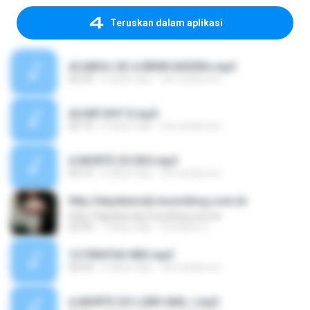
Teruskan dalam aplikasi
ACABOU-SE A BRINCADEIRA.mp3
02:23
6 tahun lalu
toni anderson
ACARÍ SHY D.mp3
02:14
6 tahun lalu
toni anderson
A MORTE DO BOI.mp3
03:14
6 tahun lalu
toni anderson
http://daydanicdj.musicblog.com.br
http://daydanicdj.musicblog.com.br
02:59
7 tahun lalu
Cristiane S.
13 PIRATAS MIX.mp3
02:03
6 tahun lalu
toni anderson
A MORTE DO LOBO MAL I.mp3