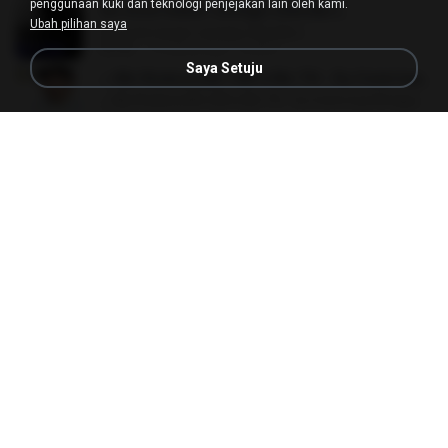
penggunaan kuki dan teknologi penjejakan lain oleh kami.
Se você mexer comigo (Versão L
Ubah pilihan saya
Se você mexer comigo (Versão L
02:46
13 tahun lalu
DJN D.
Saya Setuju
♫ Mc Rodson,Mc GW e Mc TH - Eu Comi tua Amiguinha (Dj Lorin BH)
♫ Mc Rodson,Mc GW e Mc TH - Eu Comi tua Amiguinha (Dj Lorin BH)
04:06
10 tahun lalu
Vinicius L.
JEDI
JEDI
02:18
11 tahun lalu
Aleksandersson
Medley - Internacional 5.mp3
41:53
17 tahun lalu
««ÐJ Wì££®»»
ALEGRIA (5 MINUTINHOS)
ALEGRIA (5 MINUTINHOS)
03:37
15 tahun lalu
paulo.santos.21
Medley - Internacional 1.mp3
09:04
13 tahun lalu
willian V.
Seqüência 06 Funk do RIO DE JANEIRO «« DJ W ì £ £ ® »» .mp3
19:47
17 tahun lalu
««ÐJ Wì££®»»