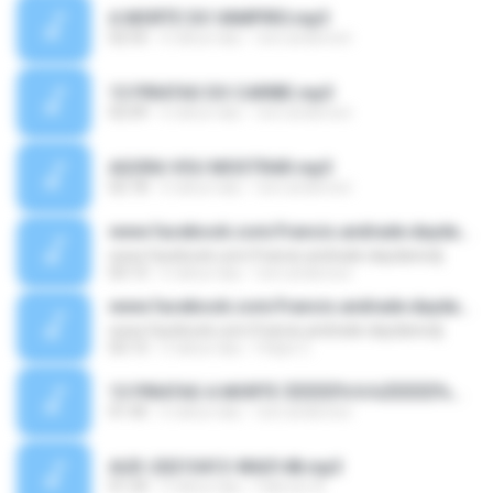
A MORTE DO VAMPIRO.mp3
02:55
6 tahun lalu
toni anderson
13 PIRATAS DO CARIBE.mp3
02:09
6 tahun lalu
toni anderson
AGORA VOU MOSTRAR.mp3
02:18
6 tahun lalu
toni anderson
www.facebook.com/francis.andrade.daydanicdj
www.facebook.com/francis.andrade.daydanicdj
03:13
6 tahun lalu
toni anderson
www.facebook.com/francis.andrade.daydanicdj
www.facebook.com/francis.andrade.daydanicdj
03:13
5 tahun lalu
Felipe C.
13 PIRATAS A MORTE $$$$$%%%$$$$$%%%$$$$$.mp3
01:45
6 tahun lalu
toni anderson
AUD-20210413-WA0148.mp3
01:24
5 tahun lalu
Fabricio A.