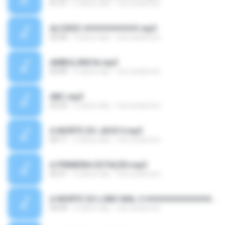
01:21
6 tahun lalu
toni anderson
ALCIDES ##########.mp3
02:44
6 tahun lalu
toni anderson
AMBULÂNCIA.mp3
03:09
6 tahun lalu
toni anderson
ABC.mp3
03:22
6 tahun lalu
toni anderson
A MORTE DO JACK II.mp3
04:11
6 tahun lalu
toni anderson
A PRIMEIRA ESTAÇÃO.mp3
02:51
6 tahun lalu
toni anderson
A MORTE DO LOBO MAL II ############.wma
04:49
6 tahun lalu
toni anderson