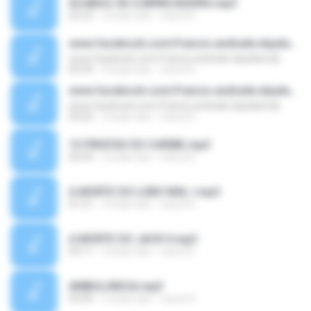
ACABOU-SE A BRINCADEIRA.mp3
02:23
2 bulan lalu
nascd G.
www.facebook.com/francis.andrade.daydanicdj
www.facebook.com/francis.andrade.daydanicdj
03:35
2 bulan lalu
nascd G.
www.facebook.com/francis.andrade.daydanicdj
www.facebook.com/francis.andrade.daydanicdj
03:02
2 bulan lalu
nascd G.
13 PIRATAS DO CARIBE.mp3
02:09
2 bulan lalu
nascd G.
A MORTE DO LOBO MAL I.mp3
01:21
2 bulan lalu
nascd G.
A MORTE DO JACK II.mp3
04:11
2 bulan lalu
nascd G.
AMBULÂNCIA.mp3
03:09
2 bulan lalu
nascd G.