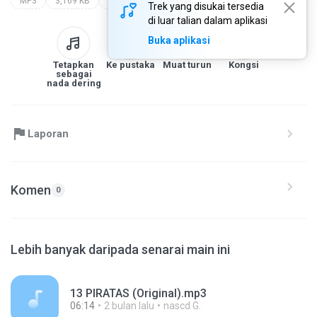
MP3
3,169 KB
MONTAGEM ANTIGA
montagens antigas
Trek yang disukai tersedia
di luar talian dalam aplikasi
Buka aplikasi
Tetapkan
Ke pustaka
Muat turun
Kongsi
sebagai
nada dering
Laporan
Komen
0
Lebih banyak daripada senarai main ini
13 PIRATAS (Original).mp3
06:14
2 bulan lalu
nascd G.