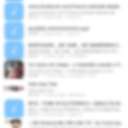
www.facebook.com/francis.andrade.daydanicdj
www.facebook.com/francis.andrade.daydanicdj
03:13
2 bulan lalu
nascd G.
ALCIDES ##########.mp3
02:44
2 bulan lalu
nascd G.
MONTAGEM _ MC GABI _ MC MANERINHO [DJ DN _ DJ DENIS]
MONTAGEM _ MC GABI _ MC MANERINHO [DJ DN _ DJ DENIS]
03:51
12 tahun lalu
DJ DENIS (.
mc meno do chapa - o chatubão manda o frevo
mc meno do chapa - o chatubão manda o frevo
02:39
17 tahun lalu
reynaldo77433
Vem Que Tem
Vem Que Tem
02:18
15 tahun lalu
Mc Kelvin
MTG - FUNK VS ELETRÔNICA + (BAILE DO MARTINS DJ LD) - [[DJ HG]]
MTG - FUNK VS ELETRÔNICA + (BAILE DO MARTINS DJ LD) - [[DJ HG]]
04:10
12 tahun lalu
Higor B.
♫ Mc Rodson,Mc GW e Mc TH - Eu Comi tua Amiguinha (Dj Lorin BH)