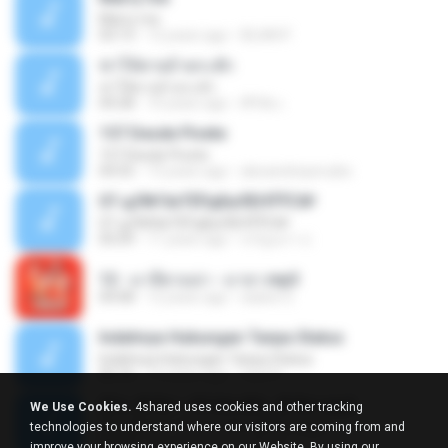
Marry me
03:13
12 years ago
IDLAN P.
ฆ่าให้ตายอ้ายกะฮัก
ฆ่าให้ตายอ้ายกะฮัก
04:28
10 years ago
ศิริชัย เ.
157 Desde Pivete
157 Desde Pivete
04:55
13 years ago
alexandreperuibe
07-дЛ№ЗиТЁРдБиЛЕНЎЎС№
07-дЛ№ЗиТЁРдБиЛЕНЎЎС№
05:09
11 years ago
ขวัญนภา ป.
12 - มาลีฮวนน่า - มายา.mp3
04:08
12 years ago
siaiew S.
Indahnya Hubungan Tanpa Status
Indahnya Hubungan Tanpa Status
05:16
15 years ago
mp3 D.
ÀÎ¹ü ¸®¹Í½º -ºÕ¹Ù½ºÆ½ ¸®¹Í½º.mp3
We Use Cookies.
4shared uses cookies and other tracking
ÀÎ¹ü ¸®¹Í½º -ºÕ¹Ù½ºÆ½ ¸®¹Í½º.mp3
technologies to understand where our visitors are coming from and
08:39
10 years ago
대형 김.
improve your browsing experience on our Website. By using our