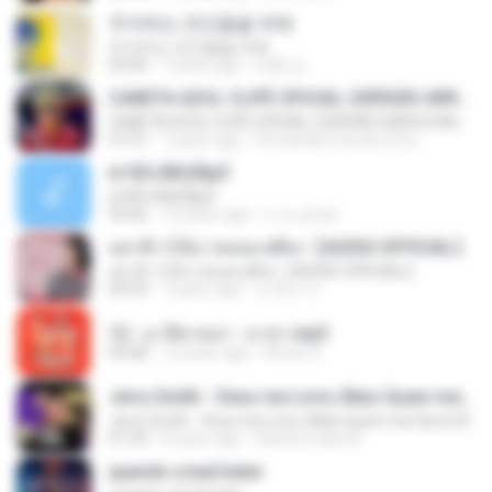
주저하는 연인들을 위해
주저하는 연인들을 위해
04:26
7 years ago
태훈 김.
CANETA AZUL CLIPE OFICIAL (VERSÃO ARROCHA)
CANETA AZUL CLIPE OFICIAL (VERSÃO ARROCHA)
01:01
7 years ago
Fernanda Lima de Lima
¤¹ÁÕ»ÃÐÇÑµÔ
¤¹ÁÕ»ÃÐÇÑµÔ
03:26
15 years ago
n_oi_pooh
อย่าฟ้าวได้บ่ | พลอย ศศิธร【AUDIO OFFICIAL】
อย่าฟ้าวได้บ่ | พลอย ศศิธร【AUDIO OFFICIAL】
03:54
7 years ago
มาลีนา ฮ.
12 - มาลีฮวนน่า - มายา.mp3
04:08
12 years ago
Arnun S.
Jerry Smith - Deus me Livre, Mais Quem me Dera [ Á
Jerry Smith - Deus me Livre, Mais Quem me Dera [ Á
01:22
8 years ago
Sandra mara A.
quando a bad bater