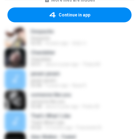
More files are hidden
Continue in app
Despacito
Despacito
02:42
8 years ago
희영 이.
Chandelier
Chandelier
03:51
about a year ago
Thiara M.
janam janam
janam janam
03:58
9 years ago
Ayaz K.
someone like you
someone like you
05:08
about a year ago
Pedro M.
That's What I Like
That's What I Like
03:26
9 months ago
Francinete N.
Alan Walker - Faded