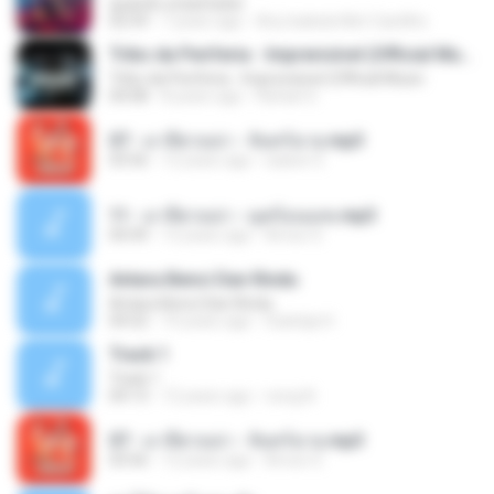
quando a bad bater
02:59
7 years ago
Any Isabela Néri Castilho
Tribo da Periferia - Imprevisível (Official Music
Tribo da Periferia - Imprevisível (Official Music
04:08
8 years ago
Rafael S.
07 - มาลีฮวนน่า - จันทร์ฉาย.mp3
03:56
12 years ago
siaiew S.
11 - มาลีฮวนน่า - มุดก้อนเมฆ.mp3
04:49
12 years ago
Arnun S.
Antara Benci Dan Rindu
Antara Benci Dan Rindu
04:52
10 years ago
Sulistija H.
Track 1
Track 1
04:13
12 years ago
nong N.
07 - มาลีฮวนน่า - จันทร์ฉาย.mp3
03:56
12 years ago
Arnun S.