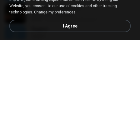
Website, you consent to our use of cookies and other tracking
CROPTER - ไม่ต้องบอก
technologies.
Change my preferences
CROPTER - ไม่ต้องบอก
02:40
8 years ago
Phakhanan T.
I Agree
Track 6
Track 6
04:52
13 years ago
Andres R.
ЛЕ§ЎЕ
ЛЕ§ЎЕ
03:52
12 years ago
สมหมาย ข.
Alan Walker - Force
Alan Walker - Force
03:59
9 years ago
Rafael A.
Canon in D Major ( Original Version )
Canon in D Major ( Original Version )
11:23
15 years ago
mega P.
ที่ว่าง
ที่ว่าง
04:14
11 years ago
AtomVI
Pupus