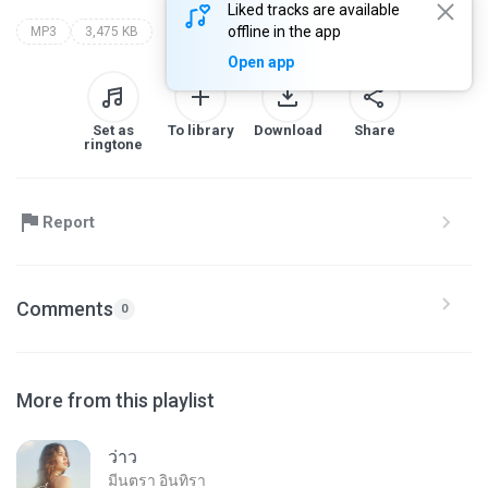
Liked tracks are available
offline in the app
MP3
3,475 KB
Open app
Set as
To library
Download
Share
ringtone
Report
Comments
0
More from this playlist
ว่าว
มีนตรา อินทิรา