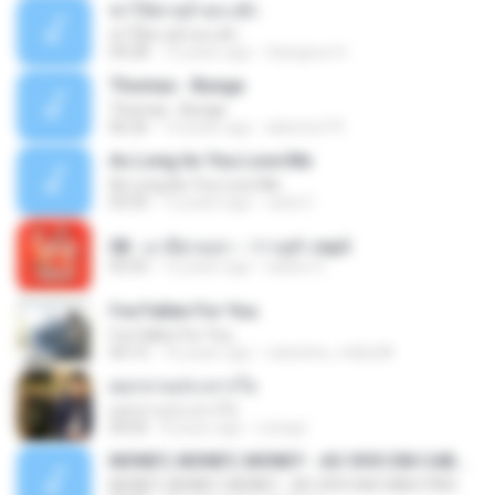
ฆ่าให้ตายอ้ายกะฮัก
ฆ่าให้ตายอ้ายกะฮัก
04:28
12 years ago
Saingeun H.
Thomas - Bunga
Thomas - Bunga
06:26
14 years ago
aliantoni79
As Long As You Love Me
As Long As You Love Me
03:35
12 years ago
carla C.
08 - มาลีฮวนน่า - ว่าวจุฬา.mp3
03:55
12 years ago
siaiew S.
I've Fallen For You
I've Fallen For You
04:15
16 years ago
celestine_milby08
ดอกจานประหารใจ
ดอกจานประหารใจ
04:05
8 years ago
Lichapl
MONEY, MONEY, MONEY - AO VIVO EM CABO FRIO
MONEY, MONEY, MONEY - AO VIVO EM CABO FRIO