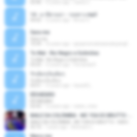
03:46
15 years ago
Carlos C.
14 - มาลีฮวนน่า - รอยทาง.mp3
04:02
12 years ago
Arnun S.
Sara-me
Sara-me
10:39
16 years ago
igrejametodistawesleyanajf_min.louvor
To Mal - Rio Negro e Solimões
To Mal - Rio Negro e Solimões
03:25
12 years ago
Fernanda R.
รักเต็มๆเจ็บเต็มๆ
รักเต็มๆเจ็บเต็มๆ
03:51
13 years ago
teyza52_
ÊËÒÂÊØÃÒ
ÊËÒÂÊØÃÒ
02:43
12 years ago
natee_mew
BAILE DA COLÔMBIA - MC YSA EO BRUTTO - SHEVCHENKO
BAILE DA COLÔMBIA - MC YSA EO BRUTTO - SHEVCHENKO
02:10
7 years ago
Animator L.
Marry me