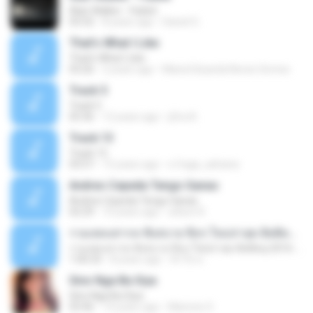
Alan Walker - Faded
03:32
8 years ago
Daniel G.
That's What I Like
That's What I Like
03:26
2 years ago
Maria Eduarda Neves Gomes
Track 5
Track 5
05:36
12 years ago
ji5ra A.
Track 13
Track 13
03:57
15 years ago
s.fraga_adriana
Andres Cepeda Tengo Ganas
Andres Cepeda Tengo Ganas
02:29
10 years ago
wilson R.
รวมเพลงสากล ฟังสบาย ชิลๆ ใหม่ล่าสุด ฮิตติดหู 2016-2017
รวมเพลงสากล ฟังสบาย ชิลๆ ใหม่ล่าสุด ฮิตติดหู 2016-2017
1:00:33
8 years ago
ฟ้าใส ค.
Sino Nga Ba Siya
Sino Nga Ba Siya
03:46
14 years ago
Marione S.