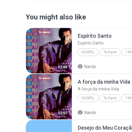
You might also like
Espírito Santo
Espírito Santo
GOSPEL
Te Darei
199
Espírito Santo
Ednaldo M
Nando
03:49
A força da minha Vida
A força da minha Vida
GOSPEL
Te Darei
199
A força da minha Vida
Ed
Nando
03:57
Desejo do Meu Coraç