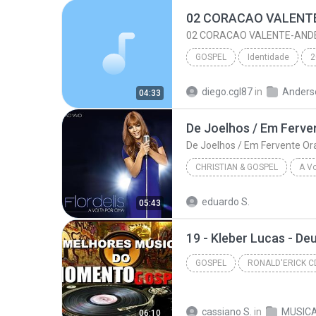
02 CORACAO VALENTE-AND
GOSPEL
Identidade
2
02 CORACAO VALENTE-ANDERSON FR
diego.cgl87
in
Anderso
04:33
Anderson Freire
De Joelhos / Em Ferv
De Joelhos / Em Fervente Or
CHRISTIAN & GOSPEL
A Vo
2014
eduardo S.
05:43
Christian & Gospel
19 - Kleber Lucas - De
GOSPEL
RONALD'ERICK C
As Melhores Músicas do Momento Gospel - RONALD'ERI...
cassiano S.
in
MUSIC
06:10