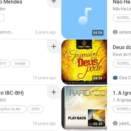
do Mendes
des
GOSPEL
 Mendes
Shared from moto e40
5 years ago
peter
04:56
Deus do
Deus do I
010
Gospel
GOSPEL
Freire
14 years ago
Elza C
04:39
Deus do 
vo IBC-BH)
1. A Ig
BH)
1. A Igre
IV Congresso Mergulho na Adoração
2005
GOSPEL/
Poderoso Deus (Ao Vivo IBC-BH)
Gospel/P
18 years ago
juliet
05:30
Anderson