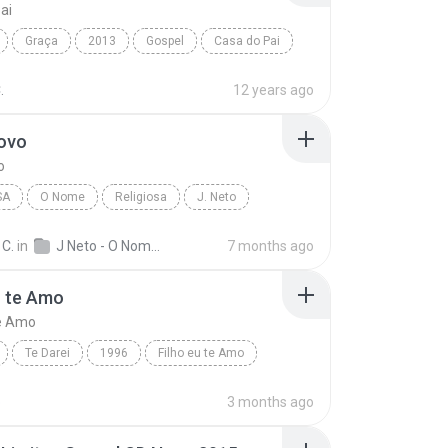
ai
Graça
2013
Gospel
Casa do Pai
.
12 years ago
ovo
o
SA
O Nome
Religiosa
J. Neto
vo
 C.
in
J Neto - O Nome 1991
7 months ago
u te Amo
te Amo
Te Darei
1996
Filho eu te Amo
Ednaldo Mendes
o
3 months ago