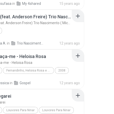
_sufasa
in
My 4shared
15 years ago
Infinito (feat. Anderson Freire) Trio Nascimento ( Michelle Nascimento, Wilian Nascimento e Gisele
Infinito (feat. Anderson Freire) Trio Nascimento ( Michelle Nascimento, Wilian Nascimento e Gisele
a A.
in
Trio Nascimento - Marque uma geração
12 years ago
raça-me - Heloisa Rosa
ça-me - Heloisa Rosa
Fernandinho, Heloisa Rosa e Ricardo Robortella
2008
aça-me - Heloisa Rosa
essica
in
Gospel
12 years ago
gospelmusicasforever.blogspot.com - Amigos Adorado...
Gospel
garei
arei
Louvores Para Ninar
Louvores Para Ninar