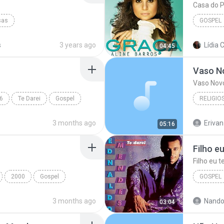
Casa do P
sas
GOSPEL
ospel
s
3 years ago
Lídia C
04:45
Vaso N
Vaso Nov
6
Te Darei
Gospel
RELIGIO
Vaso No
3 months ago
Erivan
05:16
Filho e
Filho eu 
2000
Gospel
GOSPEL
aldo Mendes
Gospel
3 months ago
Nand
03:04