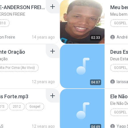
02 CORACAO VALENTE-ANDERSON FREIRE
Meu be
ERSON FREIRE
Meu bem 
010
GOSPEL
EIRE
Gospel
Bruna Ka
n Freire
14 years ago
André 
02:33
ente Oração
Deus Es
ação
Deus Esta
lta Por Cima (Ao Vivo)
De Joelhos / Em Fervente Oração
Flordelis
Rose e 
12 years ago
larissa
04:07
Deus Est
us Forte.mp3
Ele Não
Ele Não D
D'S
2012
Gospel
GOSPEL
AS
12 years ago
Yago 
04:49