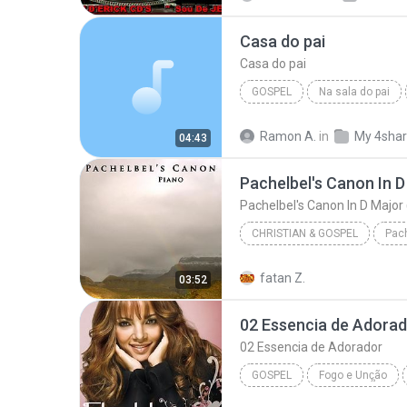
Casa do pai
Casa do pai
GOSPEL
Na sala do pai
Gospel
Ramon A.
in
My 4sha
04:43
CHRISTIAN & GOSPEL
2007
Pachelbel's Canon I
fatan Z.
03:52
Pachelbel's Canon In D Major (piano) Cann
02 Essencia de Adora
02 Essencia de Adorador
GOSPEL
Fogo e Unç̧ão
www.GospelMusicasForever.n