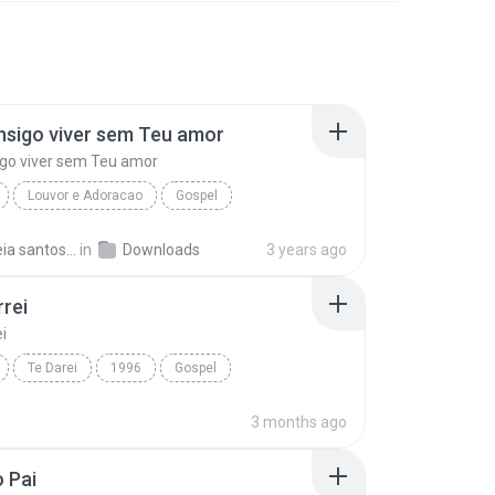
sigo viver sem Teu amor
go viver sem Teu amor
Louvor e Adoracao
Gospel
 Mendes
Nao consigo viver sem Teu amor
Rosineia santos de carvalho
in
Downloads
3 years ago
rrei
i
Te Darei
1996
Gospel
 Mendes
Se eu Errei
o
3 months ago
 Pai