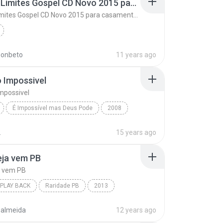
Não Ha Limites Gospel CD Novo 2015 para casamento casal musica romantica
Não Ha Limites Gospel CD Novo 2015 para casamento casal musica romantica
sonbeto
11 years ago
 Impossivel
mpossivel
É Impossível mas Deus Pode
2008
Toque no Altar | www.BaixeMusicas.Net
Gospel
.
15 years ago
Impossivel
reja vem PB
ja vem PB
PLAY BACK
Raridade PB
2013
lay Back
1. A Igreja vem PB
i_almeida
12 years ago
 Freire