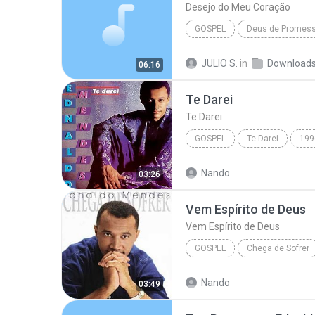
Desejo do Meu Coração
GOSPEL
Deus de Promes
Desejo do Meu Coração
G
JULIO S.
in
Download
06:16
Ministério Apacentar
Te Darei
Te Darei
GOSPEL
Te Darei
199
Ednaldo Mendes
Nando
03:26
Vem Espírito de Deus
Vem Espírito de Deus
GOSPEL
Chega de Sofrer
Vem Espírito de Deus
Edn
Nando
03:49