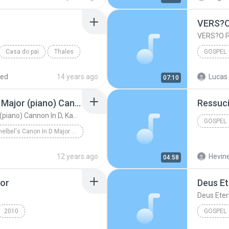
Ele Não 
VERS?
VERS?O 
Casa do pai
Thales
GOSPEL
Laura So
red
14 years ago
Lucas
07:10
Pachelbel's Canon In D Major (piano) Cannon In D, Kanon In
Ressuc
Pachelbel's Canon In D Major (piano) Cannon In D, Kanon In
GOSPEL
Pachelbel's Canon In D Major (piano)
Gospel
n D Major
12 years ago
Hevin
04:58
on In D, ...
Christian & Gospel
dor
Deus E
Deus Ete
2010
GOSPEL
et - Flordelis
Gospel
Oficina 