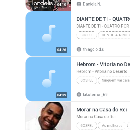
Daniela N.
04:10
02 Essencia de Adorador
DIANTE DE TI - QUATR
DIANTE DE TI - QUATRO POR
GOSPEL
DE VOLTA A INO
DIANTE DE TI - QUATRO POR UM 4/1
thiago.o.d.s
04:26
Gospel
Hebrom - Vitoria no D
Hebrom - Vitoria no Deserto
GOSPEL
Ninguém vai cala
Hebrom - Vitoria no Deserto
kikoterror_69
04:39
Morar na Casa do Rei
Morar na Casa do Rei
GOSPEL
As melhores