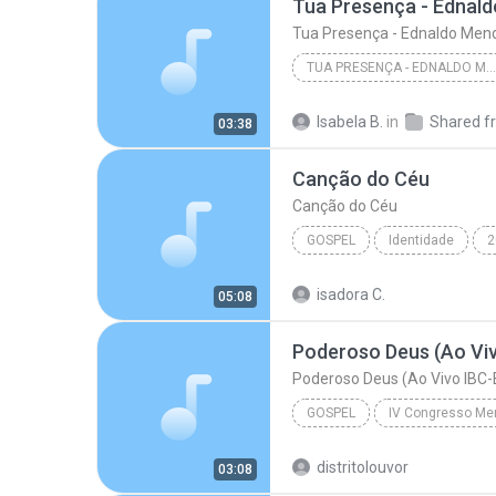
Tua Presença - Ednal
Tua Presença - Ednaldo Men
TUA PRESENÇA - EDNALDO MENDES
Tua Presença - Ednaldo
Isabela B.
in
03:38
Canção do Céu
Canção do Céu
GOSPEL
Identidade
2
Canção do Céu
Anderson 
isadora C.
05:08
Poderoso Deus (Ao Vi
Poderoso Deus (Ao Vivo IBC-
GOSPEL
Gospel
Fernandinho
distritolouvor
03:08