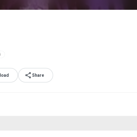
i
load
Share