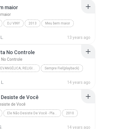
m maior
maior
DJ VINY
2013
Meu bem maior
rla e Fernanda Brum
GOSPEL
L.
13 years ago
ta No Controle
 No Controle
GOSPEL, EVANGÉLICA, RELIGIOSA
Sempre Fiel(playback)
Matos Nascimento
Gospel, Evangélica, Religiosa
 L.
14 years ago
a No Controle
 Desiste de Você
esiste de Você
Ele Não Desiste De Você - Playback
2010
www.GospelMusicasForever.net - Marquinhos Gomes
Gospel
S.
14 years ago