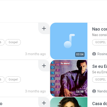
Nao con
Nao consi
6
Gospel
GOSPEL
endes
Ednaldo
3 months ago
03:04
Se eu E
Se eu Erre
6
Gospel
GOSPEL
naldo Mendes
Ednaldo
3 months ago
Nand
04:38
ão
Casa do