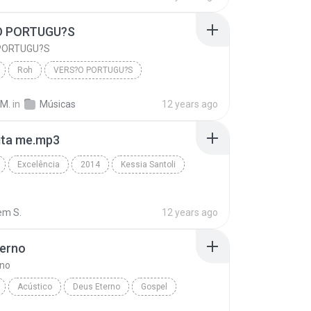
Desiste de Você
O PORTUGU?S
PORTUGU?S
Roh
VERS?O PORTUGU?S
uguellis
Gospel
 M.
in
Músicas
12 years ago
ita me.mp3
Excelência
2014
Kessia Santoli
em S.
12 years ago
terno
rno
Acústico
Deus Eterno
Gospel
G3