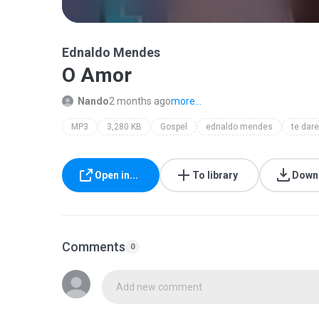
Ednaldo Mendes
O Amor
Nando
2 months ago
more...
MP3
3,280 KB
Gospel
ednaldo mendes
te dare
Open in...
To library
Down
Comments
0
Add new comment