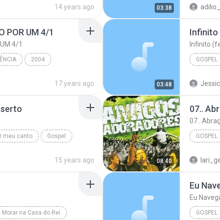
14 years ago
adilio
03:38
O POR UM 4/1
 UM 4/1
CÊNCIA
2004
GOSPEL
QUATRO POR UM 4/1
17 years ago
Jessic
03:48
eserto
07.. Ab
07.. Abra
r meu canto
Gospel
GOSPEL
Ministerio Hebrom
07.. Abr
15 years ago
lari_g
08:40
Eu Nave
Eu Naveg
Morar na Casa do Rei
GOSPEL