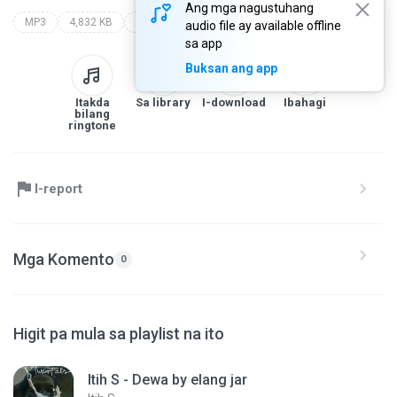
Ang mga nagustuhang
MP3
4,832 KB
Lagu Cirebonan by elang jar
itih s
lagu cirebonan by elang jar
audio file ay available offline
sa app
Buksan ang app
Itakda
Sa library
I-download
Ibahagi
bilang
ringtone
I-report
Mga Komento
0
Higit pa mula sa playlist na ito
Itih S - Dewa by elang jar