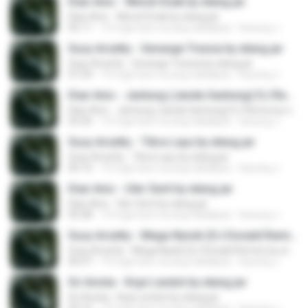
Dian Anic - Weruh Enak by elang jar
Dian Anic - Weruh Enak by elang jar
05:11
10 mga taon na ang nakalipas
kacung J.
Susy Arzetty - Gerange Tresna by elang jar
Susy Arzetty - Gerange Tresna by elang jar
07:24
10 mga taon na ang nakalipas
kacung J.
Dian Anic - Jantung (Janda Gantung) DJ Remix by elang jar
Dian Anic - Jantung (Janda Gantung) DJ Remix by elang jar
03:26
10 mga taon na ang nakalipas
kacung J.
Susy Arzetty - Tibra Layu by elang jar
Susy Arzetty - Tibra Layu by elang jar
06:16
10 mga taon na ang nakalipas
kacung J.
Dian Anic - Uler Serit by elang jar
Dian Anic - Uler Serit by elang jar
05:08
10 mga taon na ang nakalipas
kacung J.
Susy Arzetty - Mega Nyisik (DJ Donald Remix) by elang jar
Susy Arzetty - Mega Nyisik (DJ Donald Remix) by elang jar
06:07
10 mga taon na ang nakalipas
kacung J.
Sri Avista - Kopi Lendot by elang jar
Sri Avista - Kopi Lendot by elang jar