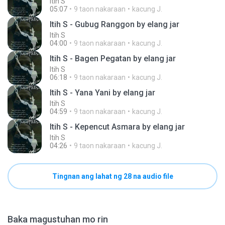
Itih S
05:07
9 taon nakaraan
kacung J.
Itih S - Gubug Ranggon by elang jar
Itih S
04:00
9 taon nakaraan
kacung J.
Itih S - Bagen Pegatan by elang jar
Itih S
06:18
9 taon nakaraan
kacung J.
Itih S - Yana Yani by elang jar
Itih S
04:59
9 taon nakaraan
kacung J.
Itih S - Kepencut Asmara by elang jar
Itih S
04:26
9 taon nakaraan
kacung J.
Tingnan ang lahat ng 28 na audio file
Baka magustuhan mo rin