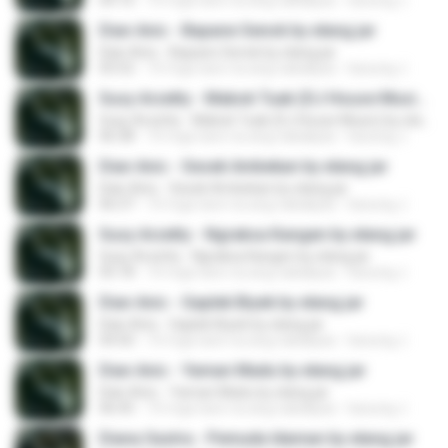
04:16
10 mga taon na ang nakalipas
kacung J.
Dian Anic - Bapane Senok by elang jar
Dian Anic - Bapane Senok by elang jar
05:52
10 mga taon na ang nakalipas
kacung J.
Susy Arzetty - Mabok Tuak (DJ House Music) by elang jar
Susy Arzetty - Mabok Tuak (DJ House Music) by elang jar
06:38
10 mga taon na ang nakalipas
kacung J.
Dian Anic - Sesek Ambekan by elang jar
Dian Anic - Sesek Ambekan by elang jar
06:37
10 mga taon na ang nakalipas
kacung J.
Susy Arzetty - Ngraksa Kangen by elang jar
Susy Arzetty - Ngraksa Kangen by elang jar
05:18
10 mga taon na ang nakalipas
kacung J.
Dian Anic - Gaplek Biyek by elang jar
Dian Anic - Gaplek Biyek by elang jar
04:50
10 mga taon na ang nakalipas
kacung J.
Dian Anic - Yaman Madu by elang jar
Dian Anic - Yaman Madu by elang jar
06:45
10 mga taon na ang nakalipas
kacung J.
Diana Sastra - Pemuda Idaman by elang jar