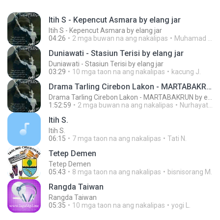
Itih S - Kepencut Asmara by elang jar
Itih S - Kepencut Asmara by elang jar
04:26
2 mga buwan na ang nakalipas
Muhamad E.
Duniawati - Stasiun Terisi by elang jar
Duniawati - Stasiun Terisi by elang jar
03:29
10 mga taon na ang nakalipas
kacung J.
Drama Tarling Cirebon Lakon - MARTABAKRUN by elang jar
Drama Tarling Cirebon Lakon - MARTABAKRUN by elang jar
1:52:59
2 mga buwan na ang nakalipas
Nurhayati N.
Itih S.
Itih S.
06:15
7 mga taon na ang nakalipas
Tati N.
Tetep Demen
Tetep Demen
05:43
8 mga taon na ang nakalipas
bisnisorang M.
Rangda Taiwan
Rangda Taiwan
05:35
10 mga taon na ang nakalipas
yogi L.