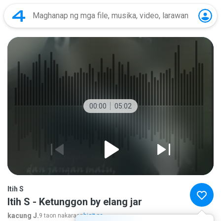
00:00
05:02
Itih S
Itih S - Ketunggon by elang jar
kacung J.
9 taon nakaraan
higit pa...