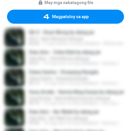
May mga nakatagong file
Magpatuloy sa app
Itih S - Kiser Blong by elang jar
Itih S - Kiser Blong by elang jar
06:02
2 mga buwan na ang nakalipas
Muhamad E.
Dian Anic - Cinta Kilat by elang jar
Dian Anic - Cinta Kilat by elang jar
05:51
10 mga taon na ang nakalipas
kacung J.
Diana Sastra - Disayang Rangda
Diana Sastra - Disayang Rangda
06:13
10 mga taon na ang nakalipas
kacung J.
Susy Arzety - Karma Ning Dunya by elang jar
Susy Arzety - Karma Ning Dunya by elang jar
06:19
10 mga taon na ang nakalipas
kacung J.
Dian Anic - Iler Walet by elang jar
Dian Anic - Iler Walet by elang jar
04:36
10 mga taon na ang nakalipas
kacung J.