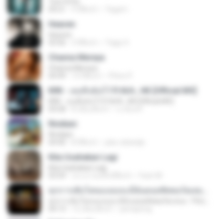
Tum Hi Ho
04:21
9 ปีที่แล้ว
Teguh I.
Heaven
Heaven
03:56
3 ปีที่แล้ว
Tiago S.
Channa Mereya
Channa Mereya
04:49
10 ปีที่แล้ว
Phino P.
KRK - เธอทิ้งฉันไว้ Ft.N/A , HK [Official MV]
KRK - เธอทิ้งฉันไว้ Ft.N/A , HK [Official MV]
04:58
8 เดือนที่แล้ว
นวมินทร์
Rindiani
Rindiani
04:40
8 ปีที่แล้ว
joko rahardjo
Kita Usahakan Lagi
Kita Usahakan Lagi
03:54
ประมาณหนึ่งปีที่แล้ว
Fazri M.
ทุกการเติบโตของเธอจะมีฉันคอยซัพพอร์ตเสมอ - FULL , [เนื้อเพลง]
ทุกการเติบโตของเธอจะมีฉันคอยซัพพอร์ตเสมอ - FULL , [เนื้อเพลง]
04:13
12 เดือนที่แล้ว
jeerapong