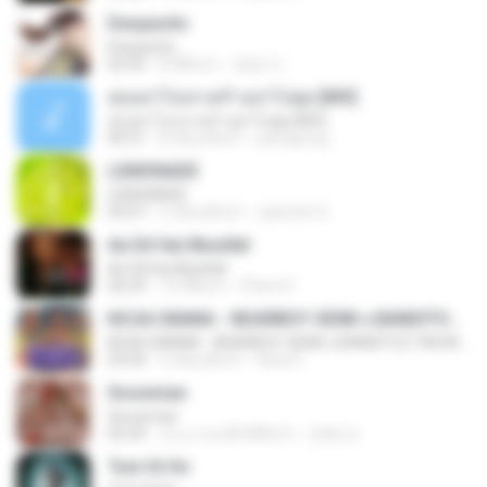
Despacito
Despacito
02:42
8 ปีที่แล้ว
희영 이.
สุขอย่าไปเล่าเศร้าอย่าไปพูด [MV]
สุขอย่าไปเล่าเศร้าอย่าไปพูด [MV]
04:31
8 เดือนที่แล้ว
jeerapong
LEMONADE
LEMONADE
03:07
2 เดือนที่แล้ว
yasmim O.
Ae Dil Hai Mushkil
Ae Dil Hai Mushkil
04:29
10 ปีที่แล้ว
Phino P.
KICAU MANIA - NDARBOY GENK x BANDITOZ YAOW 86 (OFFICIAL LYRIC VIDEO) GAS POL NDANGAK
KICAU MANIA - NDARBOY GENK x BANDITOZ YAOW 86 (OFFICIAL LYRIC VIDEO) GAS POL NDANGAK
03:50
3 เดือนที่แล้ว
Rina P.
Snowman
Snowman
02:45
ประมาณหนึ่งปีที่แล้ว
은혜 조.
Tum Hi Ho