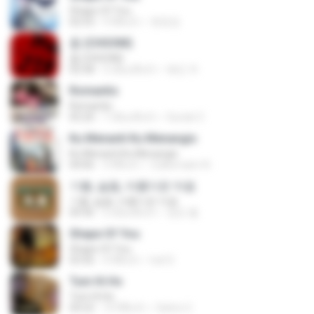
Shape Of You
02:53
9 ปีที่แล้ว
류효정
춤 (CHOOM)
춤 (CHOOM)
02:58
3 เดือนที่แล้ว
혜진 주.
Romantis
Romantis
05:20
7 เดือนที่แล้ว
Suriati Z.
Ku Menanti Ku Menangis
Ku Menanti Ku Menangis
04:06
3 ปีที่แล้ว
Zulkernaim N.
기쁨, 슬픔, 아름다운 마음
기쁨, 슬픔, 아름다운 마음
04:36
3 เดือนที่แล้ว
정은 홍.
Shape Of You
Shape Of You
03:56
4 ปีที่แล้ว
Icel S.
Tum Hi Ho
Tum Hi Ho
04:22
10 ปีที่แล้ว
Satrio U.