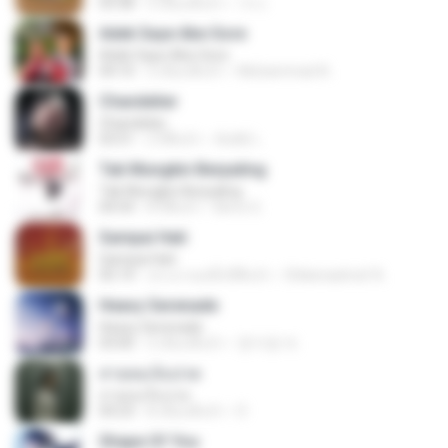
03:38
3 เดือนที่แล้ว
가나.
Adek Saye Abe Sore
Adek Saye Abe Sore
04:10
3 เดือนที่แล้ว
Muhammad A.
Chandelier
Chandelier
03:51
2 ปีที่แล้ว
สัมพัน์ เ.
Tak Mungkin Berpaling
Tak Mungkin Berpaling
04:54
8 ปีที่แล้ว
Bimo G.
Sampai Hati
Sampai Hati
05:14
ประมาณหนึ่งปีที่แล้ว
Shikenashraf A.
Heavy Serenade
Heavy Serenade
03:00
3 เดือนที่แล้ว
문지영 여.
สายลมเจ็บปวด
สายลมเจ็บปวด
04:23
8 เดือนที่แล้ว
D
Shape Of You