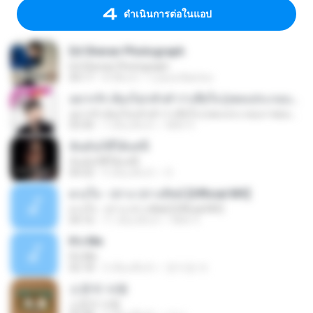
ดำเนินการต่อในแอป
Ed Sheran Photograph
Ed Sheran Photograph
04:17
8 ปีที่แล้ว
Luana Martins
อยากรัก ต้องไม่กลัวคำว่าเสียใจ (เพลงประกอบภาพยนตร์ รัก 7 ปี ดี 7 หน)
อยากรัก ต้องไม่กลัวคำว่าเสียใจ (เพลงประกอบภาพยนตร์ รัก 7 ปี ดี 7 หน)
03:30
7 เดือนที่แล้ว
Mith 9.
ฉันมันก็ดีได้แค่นี้
ฉันมันก็ดีได้แค่นี้
04:32
9 เดือนที่แล้ว
D
ดวงใจ - ปราง ปรางทิพย์ [Official MV]
ดวงใจ - ปราง ปรางทิพย์ [Official MV]
04:16
11 เดือนที่แล้ว
Mith 9.
It′s Me
It′s Me
02:18
3 เดือนที่แล้ว
문지영 여.
소문의 낙원
소문의 낙원