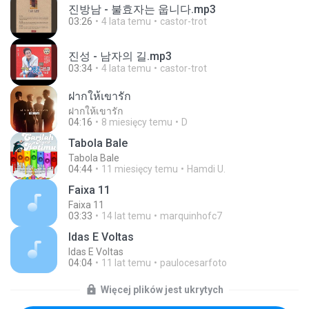
진방남 - 불효자는 웁니다.mp3
03:26
4 lata temu
castor-trot
진성 - 남자의 길.mp3
03:34
4 lata temu
castor-trot
ฝากให้เขารัก
ฝากให้เขารัก
04:16
8 miesięcy temu
D
Tabola Bale
Tabola Bale
04:44
11 miesięcy temu
Hamdi U.
Faixa 11
Faixa 11
03:33
14 lat temu
marquinhofc7
Idas E Voltas
Idas E Voltas
04:04
11 lat temu
paulocesarfoto
Więcej plików jest ukrytych