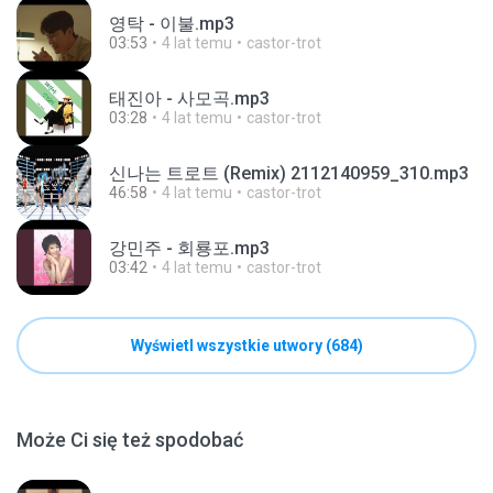
영탁 - 이불.mp3
03:53
4 lat temu
castor-trot
태진아 - 사모곡.mp3
03:28
4 lat temu
castor-trot
신나는 트로트 (Remix) 2112140959_310.mp3
46:58
4 lat temu
castor-trot
강민주 - 회룡포.mp3
03:42
4 lat temu
castor-trot
Wyświetl wszystkie utwory (684)
Może Ci się też spodobać