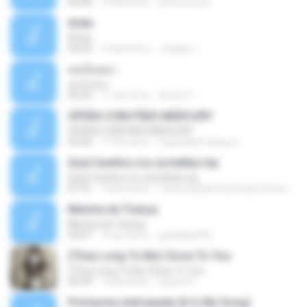
06:06
16 lat temu
juniorstraits
Anita
Anita
04:52
10 lat temu
Josélia J.
คนกับหมา
คนกับหมา
03:25
11 lat temu
Siravit P.
OPERA COM FRED MERCURY
OPERA COM FRED MERCURY
03:40
11 lat temu
raylandermassura
Qual mentira vou acreditar.mp
Qual mentira vou acreditar.mp
07:41
19 lat temu
Comunidade Racionais Downloads
Menina de Trança
Menina de Trança
04:07
16 lat temu
geraldoaf42
(They Long To Be) Close To You
(They Long To Be) Close To You
03:43
14 lat temu
Lijanto P.
Primavera Anticipada (It Is My Song)