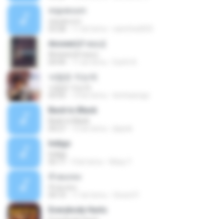
หนุ่มพเนจร
หนุ่มพเนจร
03:28
11 lat temu
samrhed555
Answer(คำตอบ)
Answer(คำตอบ)
04:44
11 lat temu
Earth A.
낙엽은 지는데
낙엽은 지는데
03:55
13 lat temu
kimhaeingo
Back to Black
Back to Black
04:27
15 lat temu
jlepick
Indigo
Indigo
05:17
9 lat temu
Kikay Y.
ห้วยแถลง
ห้วยแถลง
04:10
11 lat temu
Siravit P.
Everybody Hurts