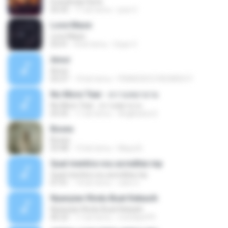
Everybody Hurts
05:55
11 lat temu
jose C.
Love Maze
Love Maze
03:41
8 lat temu
Sope V.
Amor
Amor
03:37
14 lat temu
FRANCISCO RICARDO F.
No More Tear - ความพยายาม
No More Tear - ความพยายาม
03:35
11 lat temu
Angkhana S.
Boxes
Boxes
03:48
13 lat temu
Maya B.
Qual mentira vou acreditar.mp
Qual mentira vou acreditar.mp
07:41
14 lat temu
celio S.
Nyanyian Rindu Buat Kekasih
Nyanyian Rindu Buat Kekasih
06:22
11 lat temu
mohdariff9