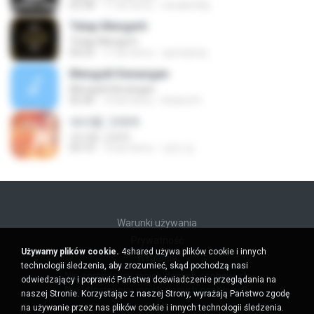
03:38
11 lat temu
istudenttkj
Tetap Mengerti
Tetap Mengerti
04:23
11 lat temu
qorirasniq
Mengulit Kenangan
Mengulit Kenangan
05:46
10 lat temu
khairul H.
내사랑 그대여
내사랑 그대여
03:10
10 lat temu
성만 김.
Warunki używania
Prywatność
Używamy plików cookie.
4shared używa plików cookie i innych
Wsparcie
technologii śledzenia, aby zrozumieć, skąd pochodzą nasi
Nie sprzedawaj moich danych osobowych
odwiedzający i poprawić Państwa doświadczenie przeglądania na
Nie udostępniaj moich danych osobowych
naszej Stronie. Korzystając z naszej Strony, wyrażają Państwo zgodę
na używanie przez nas plików cookie i innych technologii śledzenia.