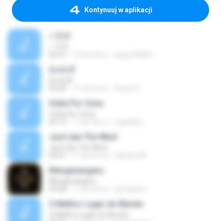
Kontynuuj w aplikacji
»¯Ô·Ô¹
»¯Ô·Ô¹
04:47
14 lat temu
sippy290841
ต้นขับขี่
ต้นขับขี่
04:40
11 lat temu
Siravit P.
Volta Por Cima
Volta Por Cima
04:13
11 lat temu
regiskblo
Just Like The Wind
Just Like The Wind
04:21
11 lat temu
fabiane M.
Mengenangmu
Mengenangmu
04:38
11 lat temu
qorirasniq
O Melhor Lugar do Mundo
O Melhor Lugar do Mundo