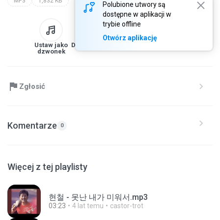
MP3
1,832 KB
Polubione utwory są
dostępne w aplikacji w
trybie offline
Otwórz aplikację
Ustaw jako
Do biblioteki
Pobierz
Udostępnij
dzwonek
Zgłosić
Komentarze
0
Więcej z tej playlisty
현철 - 못난 내가 미워서.mp3
03:23
4 lat temu
castor-trot