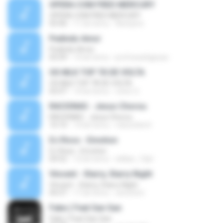
OPERA COM FRED MERCURY
OPERA COM FRED MERCURY
03:40
11 lat temu
flaviojms
Pedindo Amor
Pedindo Amor
05:09
14 lat temu
profcesarligacao
OS MLK TOP TÁ DE VOLTA
OS MLK TOP TÁ DE VOLTA
02:07
14 lat temu
victor S.
RACIONAS - Jesus Chorou
RACIONAS - Jesus Chorou
10:10
14 lat temu
robsonlsmt
DJ Ross - Emotion
DJ Ross - Emotion
04:52
12 lat temu
willian_13pt
Vincent - Starry, Starry Night
Vincent - Starry, Starry Night
04:37
17 lat temu
censchot
Fake ( Feat San San
Fake ( Feat San San