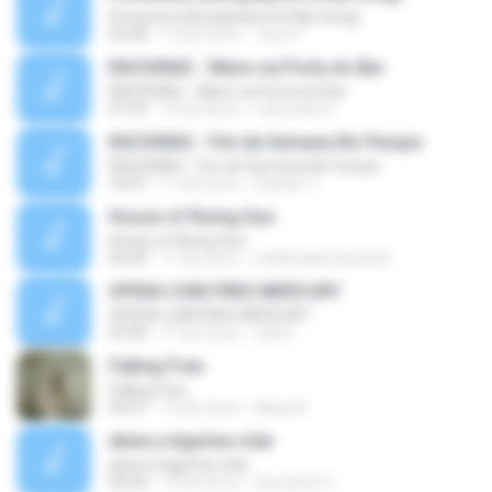
Primavera Anticipada (It Is My Song)
03:28
12 lat temu
Jose P.
RACIONAS - Mano na Porta do Bar
RACIONAS - Mano na Porta do Bar
07:55
14 lat temu
robsonlsmt
RACIONAS - Fim de Semana No Parque
RACIONAS - Fim de Semana No Parque
18:37
11 lat temu
Sander C.
House of Rising Sun
House of Rising Sun
04:29
11 lat temu
solidsnakereloaded
OPERA COM FRED MERCURY
OPERA COM FRED MERCURY
03:40
11 lat temu
cida F.
Falling Free
Falling Free
04:57
13 lat temu
Maya B.
deixa a lagrima rolar
deixa a lagrima rolar
04:20
10 lat temu
bernardo O.