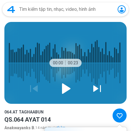
00:00
00:23
064.AT TAGHAABUN
QS.064 AYAT 014
Anakwayanks B.
14 năm trước
thêm...