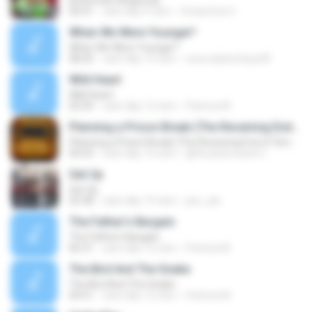
Bohemian Rhapsody
06:01
cách đây 9 năm
Chokechai S.
When We Were Younger*
When We Were Younger*
08:20
cách đây 13 năm
www.dylansharp58
Wild Heart
Wild Heart
03:34
cách đây 12 năm
Patrícia M.
Planning a Prison Break (The Receiving End of Sirens Cover)
Planning a Prison Break (The Receiving End of Sirens Cover)
04:23
cách đây 13 năm
@thuanilovesick C.
Get Up
Get Up
03:38
cách đây 19 năm
jaro_jek
The Father's Bargain
The Father's Bargain
06:31
cách đây 12 năm
Patrícia M.
The Bird And The Snake
The Bird And The Snake
04:51
cách đây 12 năm
Patrícia M.