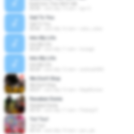
Build God, Then We'll Talk
03:35
cách đây 13 năm
Igor X.
Sail To You
Sail To You
05:45
cách đây 16 năm
celso_cober
Into My Life
Into My Life
05:29
cách đây 11 năm
ticciagil
Into My Life
Into My Life
05:29
cách đây 12 năm
andreia0483
We Don't Stop
We Don't Stop
03:57
cách đây 15 năm
NaijaReview
Rasakan Dunia
Rasakan Dunia
03:10
cách đây 11 năm
Pelangi R.
Tic! Toc!
Tic! Toc!
03:14
cách đây 19 năm
jaro_jek