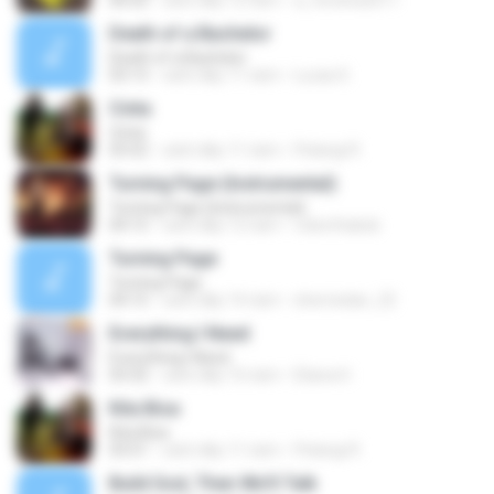
06:02
cách đây 12 năm
a_fersilva2011
Death of a Bachelor
Death of a Bachelor
03:13
cách đây 11 năm
Lucas D.
Cinta
Cinta
03:52
cách đây 11 năm
Pelangi R.
Turning Page (Instrumental)
Turning Page (Instrumental)
04:15
cách đây 12 năm
roberthabsb
Turning Page
Turning Page
04:15
cách đây 14 năm
sherriedan_22
Everything I Need
Everything I Need
03:32
cách đây 10 năm
Eliana H.
Kita Bisa
Kita Bisa
03:51
cách đây 11 năm
Pelangi R.
Build God, Then We'll Talk