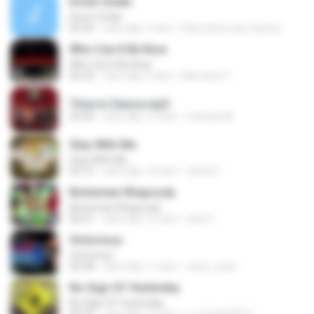
Down Under
Down Under
03:32
cách đây 7 năm
Flávio Brito dos Santos
Who Can It Be Now
Who Can It Be Now
03:22
cách đây 9 năm
Marciano F.
Time to Dance.mp3
03:30
cách đây 12 năm
michele M.
Stay With Me
Stay With Me
03:15
cách đây 13 năm
fdhfd F.
Bohemian Rhapsody
Bohemian Rhapsody
06:01
cách đây 10 năm
adit G.
Victorious
Victorious
02:58
cách đây 11 năm
carol_uriee
No Sign Of Yesterday
No Sign Of Yesterday