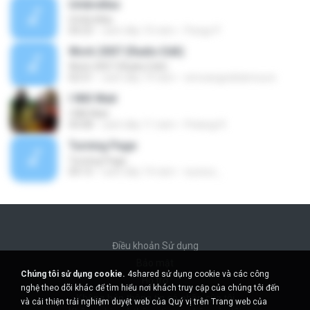
Umbrellas
Umbrellas
04:23
cách đây 10 năm
Pangs P.
Work 2007 (Radio Edit)
Work 2007 (Radio Edit)
02:51
cách đây 19 năm
simoangedelamoure
I Will Wait
I Will Wait
04:08
cách đây 11 năm
Pelangi R.
Turning Page
Turning Page
04:15
cách đây 14 năm
wywiur_
Điều khoản Sử dụng
Bảo mật
Chúng tôi sử dụng cookie.
4shared sử dụng cookie và các công
Hỗ trợ
nghệ theo dõi khác để tìm hiểu nơi khách truy cập của chúng tôi đến
Không bán thông tin cá nhân của tôi
và cải thiện trải nghiệm duyệt web của Quý vị trên Trang web của