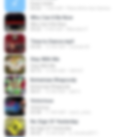
Down Under
03:32
7 साल पहले
Flávio Brito dos Santos
Who Can It Be Now
Who Can It Be Now
03:22
9 साल पहले
Marciano F.
Time to Dance.mp3
03:30
12 साल पहले
michele M.
Stay With Me
Stay With Me
03:15
13 साल पहले
fdhfd F.
Bohemian Rhapsody
Bohemian Rhapsody
06:01
10 साल पहले
adit G.
Victorious
Victorious
02:58
11 साल पहले
carol_uriee
No Sign Of Yesterday
No Sign Of Yesterday
06:02
12 साल पहले
a_fersilva2011