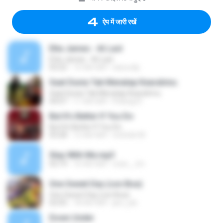
ऐप में जारी रखें
Etta James - At Last
Etta James - At Last
03:22
15 साल पहले
nanuvdp
Saat Dunia Tak Menatap Kearahmu
Saat Dunia Tak Menatap Kearahmu
04:07
11 साल पहले
Pelangi R.
But It's Better If You Do
But It's Better If You Do
03:28
12 साल पहले
michele M.
Stay With Me.mp3
03:19
16 साल पहले
rosie__tm
One Sweet Day (con Boa)
One Sweet Day (con Boa)
02:05
18 साल पहले
jaro_jek
Down Under