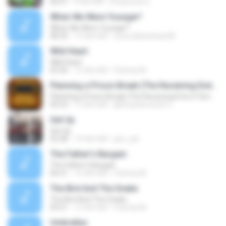
06:01
9 साल पहले
Chokechai S.
When We Were Younger*
When We Were Younger*
08:20
13 साल पहले
www.dylansharp58
Wild Heart
Wild Heart
03:34
12 साल पहले
Patrícia M.
Planning a Prison Break (The Receiving End of Sirens Cover)
Planning a Prison Break (The Receiving End of Sirens Cover)
04:23
13 साल पहले
@thuanilovesick C.
Get Up
Get Up
03:38
19 साल पहले
jaro_jek
The Father's Bargain
The Father's Bargain
06:31
12 साल पहले
Patrícia M.
The Bird And The Snake
The Bird And The Snake
04:51
12 साल पहले
Patrícia M.
Umbrellas