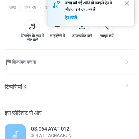
पसंद की गई ऑडियो फ़ाइलें ऐप में
MP3
173 KB
Other
madaniyyah
064.at taghaabun
ऑफ़लाइन उपलब्ध हैं
ऐप खोलें
रिंगटोन के रूप में
लाइब्रेरी में
डाउनलोड करें
साझा करें
सेट करें
शिकायत करना
टिप्पणियां
0
इस प्लेलिस्ट से और
QS.064 AYAT 012
064.AT TAGHAABUN