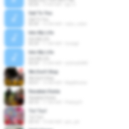
03:35
13 साल पहले
Igor X.
Sail To You
Sail To You
05:45
16 साल पहले
celso_cober
Into My Life
Into My Life
05:29
11 साल पहले
ticciagil
Into My Life
Into My Life
05:29
12 साल पहले
andreia0483
We Don't Stop
We Don't Stop
03:57
15 साल पहले
NaijaReview
Rasakan Dunia
Rasakan Dunia
03:10
11 साल पहले
Pelangi R.
Tic! Toc!
Tic! Toc!
03:14
19 साल पहले
jaro_jek