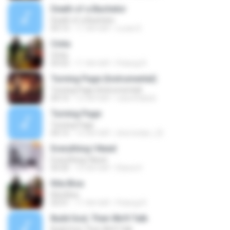
Death of a Bachelor
Death of a Bachelor
03:13
11 साल पहले
Lucas D.
Cinta
Cinta
03:52
11 साल पहले
Pelangi R.
Turning Page (Instrumental)
Turning Page (Instrumental)
04:15
12 साल पहले
roberthabsb
Turning Page
Turning Page
04:15
14 साल पहले
sherriedan_22
Everything I Need
Everything I Need
03:32
10 साल पहले
Eliana H.
Kita Bisa
Kita Bisa
03:51
11 साल पहले
Pelangi R.
Build God, Then We'll Talk
Build God, Then We'll Talk