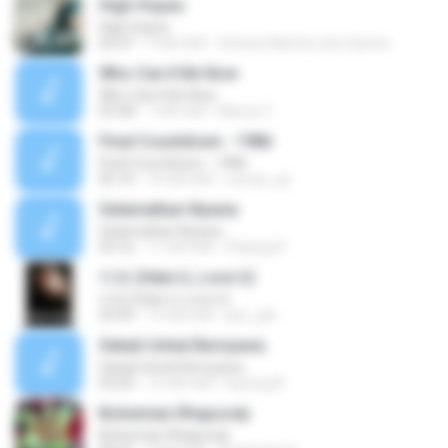
High Hopes
High Hopes
02:47
3 साल पहले
Vinicios Martins dos Santos
Who Can It Be Now
Who Can It Be Now
03:58
7 साल पहले
Marcia T.
Final Countdown - 1986
Final Countdown - 1986
05:10
14 साल पहले
remae_py
Selamatkan Nyawa
Selamatkan Nyawa
03:16
11 साल पहले
Pelangi R.
미워 (Hate U, Love U)
미워 (Hate U, Love U)
03:49
19 साल पहले
jaro_jek
Sekali Untuk Bernyawa
Sekali Untuk Bernyawa
03:03
12 साल पहले
kacung B.
Bohemian Rhapsody
Bohemian Rhapsody