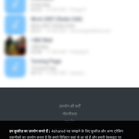
Umbrellas
04:23
10 साल पहले
Pangs P.
Work 2007 (Radio Edit)
Work 2007 (Radio Edit)
02:51
19 साल पहले
simoangedelamoure
I Will Wait
I Will Wait
04:08
11 साल पहले
Pelangi R.
Turning Page
Turning Page
04:15
14 साल पहले
wywiur_
उपयोग की शर्तें
गोपनीयता
समर्थन
मेरी व्यक्तिगत जानकारी न बेचें
हम कुकीज़ का उपयोग करते हैं।
4shared यह समझने के लिए कुकीज़ और अन्य ट्रैकिंग
मेरी व्यक्तिगत जानकारी साझा न करें
तकनीकों का उपयोग करता है कि हमारे विज़िटर कहां से आ रहे हैं और हमारी वेबसाइट पर