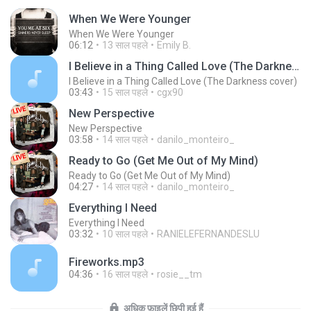
When We Were Younger
When We Were Younger
06:12
13 साल पहले
Emily B.
I Believe in a Thing Called Love (The Darkness cover)
I Believe in a Thing Called Love (The Darkness cover)
03:43
15 साल पहले
cgx90
New Perspective
New Perspective
03:58
14 साल पहले
danilo_monteiro_
Ready to Go (Get Me Out of My Mind)
Ready to Go (Get Me Out of My Mind)
04:27
14 साल पहले
danilo_monteiro_
Everything I Need
Everything I Need
03:32
10 साल पहले
RANIELEFERNANDESLU
Fireworks.mp3
04:36
16 साल पहले
rosie__tm
अधिक फ़ाइलें छिपी हुई हैं