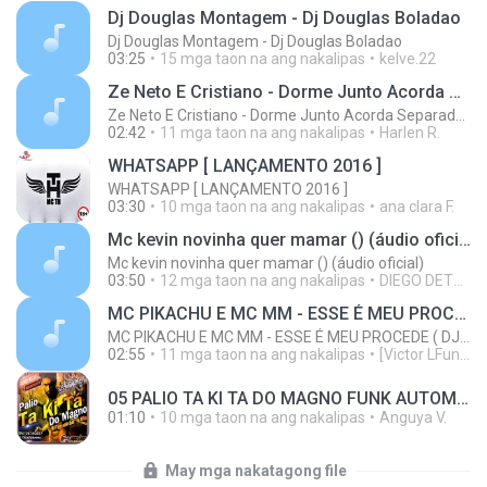
Dj Douglas Montagem - Dj Douglas Boladao
Dj Douglas Montagem - Dj Douglas Boladao
03:25
15 mga taon na ang nakalipas
kelve.22
Ze Neto E Cristiano - Dorme Junto Acorda Separado - Top 20 Sertanejas de 2015
Ze Neto E Cristiano - Dorme Junto Acorda Separado - Top 20 Sertanejas de 2015
02:42
11 mga taon na ang nakalipas
Harlen R.
WHATSAPP [ LANÇAMENTO 2016 ]
WHATSAPP [ LANÇAMENTO 2016 ]
03:30
10 mga taon na ang nakalipas
ana clara F.
Mc kevin novinha quer mamar () (áudio oficial)
Mc kevin novinha quer mamar () (áudio oficial)
03:50
12 mga taon na ang nakalipas
DIEGO DETONA FUNK D.
MC PIKACHU E MC MM - ESSE É MEU PROCEDE ( DJ CARLINHOS DA S.R )
MC PIKACHU E MC MM - ESSE É MEU PROCEDE ( DJ CARLINHOS DA S.R )
02:55
11 mga taon na ang nakalipas
[Victor LFunk] [.
05 PALIO TA KI TA DO MAGNO FUNK AUTOMOTIVO VOLUME 01.mp3
01:10
10 mga taon na ang nakalipas
Anguya V.
May mga nakatagong file