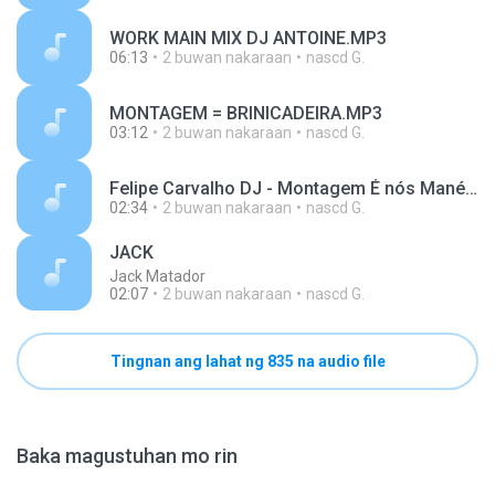
WORK MAIN MIX DJ ANTOINE.MP3
06:13
2 buwan nakaraan
nascd G.
MONTAGEM = BRINICADEIRA.MP3
03:12
2 buwan nakaraan
nascd G.
Felipe Carvalho DJ - Montagem É nós Mané 2001.mp3
02:34
2 buwan nakaraan
nascd G.
JACK
Jack Matador
02:07
2 buwan nakaraan
nascd G.
Tingnan ang lahat ng 835 na audio file
Baka magustuhan mo rin