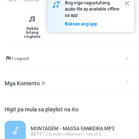
MP3
4,682 KB
Ang mga nagustuhang
audio file ay available offline
sa app
Buksan ang app
Itakda
Sa library
I-download
Ibahagi
bilang
ringtone
I-report
Mga Komento
0
Higit pa mula sa playlist na ito
MONTAGEM - MASSA FANKEIRA.MP3
03:17
2 buwan nakaraan
nascd G.