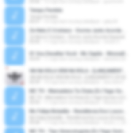
03:06
16 mga taon na ang nakalipas
guzinho66
Tempo Perdido
Tempo Perdido
02:57
10 mga taon na ang nakalipas
gaby M.
Ze Neto E Cristiano - Dorme Junto Acorda Separado - Top 20 Sertanejas de 2015
Ze Neto E Cristiano - Dorme Junto Acorda Separado - Top 20 Sertanejas de 2015
02:42
11 mga taon na ang nakalipas
renato S.
01 Vou Desafiar Você - Mc Sapão - MonzaDJ Tocando só as Melhores (2).mp3
03:59
11 mga taon na ang nakalipas
danisilva.3d
VAI NA ROLA VEM NA ROLA ♪ [LANÇAMENTO 2016]
VAI NA ROLA VEM NA ROLA ♪ [LANÇAMENTO 2016]
02:59
10 mga taon na ang nakalipas
ana clara F.
MC TH - Mamadeira Ta Cheia (DJ Yago Gomes e DJ LD do Martins) Lançamento Oficial 2016
MC TH - Mamadeira Ta Cheia (DJ Yago Gomes e DJ LD do Martins) Lançamento Oficial 2016
02:55
11 mga taon na ang nakalipas
Mariana A.
Mc Felipe Boladão - Residência Dos Loucos (Exclusividade ToPFunk) Vrs Original
Mc Felipe Boladão - Residência Dos Loucos (Exclusividade ToPFunk) Vrs Original
03:20
17 mga taon na ang nakalipas
bruno_f_2006
MC TH - Tipo Ginecologista (DJ Yago Gomes e DJ LD do Martins) (Áudio Oficial) Lançamento 2016