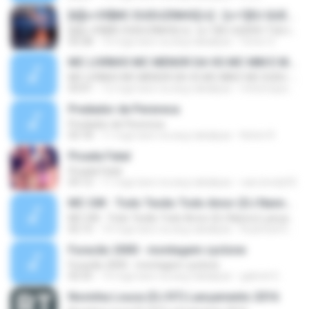
[b][c=39]MC DUDUZINHO[/c] - [c=1]EU QUERO TU[/c] (( [c=39]CD DA RADIO MANDELA DIGITAL[/c] ))[/b]
[b][c=39]MC DUDUZINHO[/c] - [c=1]EU QUERO TU[/c] (( [c=39]CD DA RADIO MANDELA DIGITAL[/c] ))[/b]
02:28
14 mga taon na ang nakalipas
Victor D.
MC LIVINHO MC MENOR DA VG MC MM E MC DUDU - TREINAMENTO DAS PEPECA ( DJ CARLINHOS DA S.R )
MC LIVINHO MC MENOR DA VG MC MM E MC DUDU - TREINAMENTO DAS PEPECA ( DJ CARLINHOS DA S.R )
03:01
12 mga taon na ang nakalipas
mhenrique_9
Predador de Perereca
Predador de Perereca
03:18
11 mga taon na ang nakalipas
Kelvin R.
Picada Fatal
Picada Fatal
03:12
11 mga taon na ang nakalipas
caio.bredy92
MC GW - Todo Tesão Todo Amor (DJ Nanno) Lançamento 2016
MC GW - Todo Tesão Todo Amor (DJ Nanno) Lançamento 2016
02:15
10 mga taon na ang nakalipas
RuanSamtosdeMelo1313 S.
Furacão 2000 - montagem cyclone
Furacão 2000 - montagem cyclone
02:55
14 mga taon na ang nakalipas
gabriel G.
Novinha Louca (DJ R7) Lançamento 2016