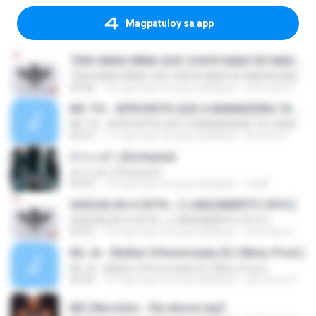
Magpatuloy sa app
TEM UMAS MINA QUE CHATA MAIS DE MADRUGADA CHORA ♫ [LANÇAMENTO 2015]
TEM UMAS MINA QUE CHATA MAIS DE MADRUGADA CHORA ♫ [LANÇAMENTO 2015]
02:44
10 mga taon na ang nakalipas
ana clara F.
MC TH - APROVEITA QUE A MAMADEIRA TA CHEIA (LANÇAMENTO OFICIAL 2015)
MC TH - APROVEITA QUE A MAMADEIRA TA CHEIA (LANÇAMENTO OFICIAL 2015)
02:57
11 mga taon na ang nakalipas
Brenno N.
คำบางคำ (Enchante)
คำบางคำ (Enchante)
04:22
12 mga taon na ang nakalipas
chylll
XAQUALHA A XOTA ♪ [ LANÇAMENTO 2016 ]
XAQUALHA A XOTA ♪ [ LANÇAMENTO 2016 ]
02:52
10 mga taon na ang nakalipas
ana clara F.
Mc Jk - Mulher Diferenciada (DJ Mimo Prod.)
Mc Jk - Mulher Diferenciada (DJ Mimo Prod.)
03:26
10 mga taon na ang nakalipas
Djmoreno F.
MC Marcinho - Ela desce.mp3