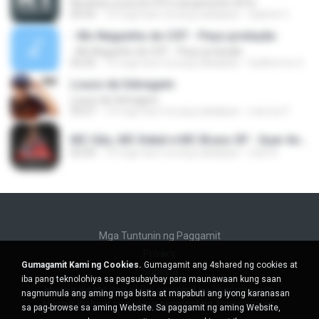
Novinha Louca (DJ R7) Lançamento 2016
03:55
10 mga taon na ang nakalipas
Gabriel V.
- Mc Neguinho do CXT - Peço proteção
- Mc Neguinho do CXT - Peço proteção
02:25
12 mga taon na ang nakalipas
Guilherme S.
Louco de Selvagem
Louco de Selvagem
03:27
10 mga taon na ang nakalipas
marcos F.
MC Gão, MC Kekel e MC Bruno SP - Quer Andar de Meiota (Perera DJ) Lançamento 2016.mp3
02:50
10 mga taon na ang nakalipas
Caio B.
Mga Tuntunin ng Paggamit
Privacy
Gumagamit Kami ng Cookies.
Gumagamit ang 4shared ng cookies at
Suporta
iba pang teknolohiya sa pagsubaybay para maunawaan kung saan
Huwag ibenta ang aking personal na impormasyon
nagmumula ang aming mga bisita at mapabuti ang iyong karanasan
Huwag ibahagi ang aking personal na impormasyon
sa pag-browse sa aming Website. Sa paggamit ng aming Website,