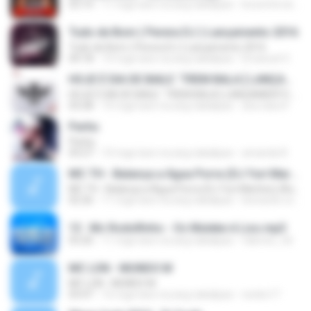
03:14
11 mga taon na ang nakalipas
brunoferrari3000
Tudo de Bom ( Perera DJ ) Lançamento 2016
Tudo de Bom ( Perera DJ ) Lançamento 2016
04:18
10 mga taon na ang nakalipas
Emanuel V.
HOJE É DIA DE BAILE ´TREM BALA [ LANÇAMENTO 2016 ]
HOJE É DIA DE BAILE ´TREM BALA [ LANÇAMENTO 2016 ]
03:28
10 mga taon na ang nakalipas
ana clara F.
Partiu
Partiu
03:27
10 mga taon na ang nakalipas
amanda R.
MC TH - Balança a Água Porra (DJ Yuri Martins) (Áudio Oficial) Lançamento 2016
MC TH - Balança a Água Porra (DJ Yuri Martins) (Áudio Oficial) Lançamento 2016
02:26
11 mga taon na ang nakalipas
leonardo.cota
13 . Mc Rodolfinho - Os Muleke é Liso.mp3
03:26
11 mga taon na ang nakalipas
fabricio_3d
MC LON - MUNDO M
MC LON - MUNDO M
03:47
16 mga taon na ang nakalipas
necko17