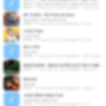
MC TH - Tipo Ginecologista (DJ Yago Gomes e DJ LD do Martins) (Áudio Oficial) Lançamento 2016
02:51
10 mga taon na ang nakalipas
Joao Victor Ramos Da Costa R.
Mc Orelha - Na Faixa de Gaza
Mc Orelha - Na Faixa de Gaza
03:02
12 mga taon na ang nakalipas
Breno Í.
Lindo Popo
Lindo Popo
02:42
10 mga taon na ang nakalipas
jorge L.
Ate o Fim
Ate o Fim
04:38
16 mga taon na ang nakalipas
funk reliquia
MONTAGEM - MEGA SUPER ELECTRO-FUNK [LANÇAMENTO 2015].mp3
07:15
11 mga taon na ang nakalipas
adriano R.
Marolar
Marolar
03:12
10 mga taon na ang nakalipas
maria V.
Justin Biber-Baby Funk
Justin Biber-Baby Funk
03:27
16 mga taon na ang nakalipas
DJ D.