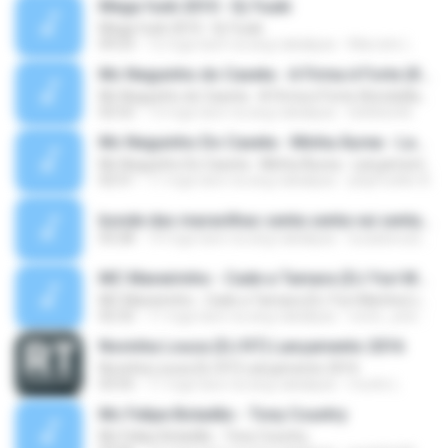
Mega funk 2010 - Dj Yuuki
Mega funk 2010 - Dj Yuuki
09:23
12 mga taon na ang nakalipas
Marcelo L.
Mc Neguinho do Caxeta - A Firma é Forte (Kondzilla) Lançamento 2013
Mc Neguinho do Caxeta - A Firma é Forte (Kondzilla) Lançamento 2013
02:52
13 mga taon na ang nakalipas
bielloko66
Mc Neguinho Do Caxeta - Minha Áurea - Lançamento 2015
Mc Neguinho Do Caxeta - Minha Áurea - Lançamento 2015
02:51
11 mga taon na ang nakalipas
playFunkbr B.
bonde das maravilhas senta senta vai senta.mp3
03:28
14 mga taon na ang nakalipas
lucasbeca2009
MC Maneirinho - Cade a Tamara (DJ Yuri Martins) Lançamento Oficial 2015
MC Maneirinho - Cade a Tamara (DJ Yuri Martins) Lançamento Oficial 2015
02:32
11 mga taon na ang nakalipas
victor_araruama
Novinha Louca (DJ R7) Lançamento 2016
Novinha Louca (DJ R7) Lançamento 2016
03:55
11 mga taon na ang nakalipas
murilo L.
Mc Felipe Boladão - Tony Country
Mc Felipe Boladão - Tony Country